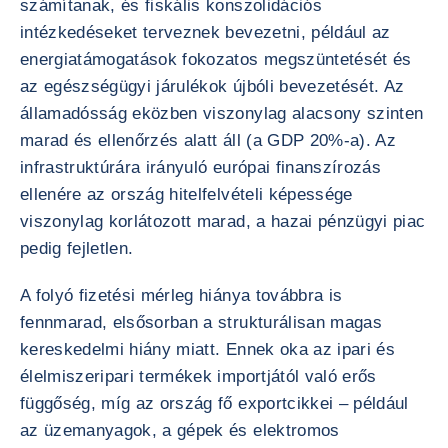
számítanak, és fiskális konszolidációs
intézkedéseket terveznek bevezetni, például az
energiatámogatások fokozatos megszüntetését és
az egészségügyi járulékok újbóli bevezetését. Az
államadósság eközben viszonylag alacsony szinten
marad és ellenőrzés alatt áll (a GDP 20%-a). Az
infrastruktúrára irányuló európai finanszírozás
ellenére az ország hitelfelvételi képessége
viszonylag korlátozott marad, a hazai pénzügyi piac
pedig fejletlen.
A folyó fizetési mérleg hiánya továbbra is
fennmarad, elsősorban a strukturálisan magas
kereskedelmi hiány miatt. Ennek oka az ipari és
élelmiszeripari termékek importjától való erős
függőség, míg az ország fő exportcikkei – például
az üzemanyagok, a gépek és elektromos