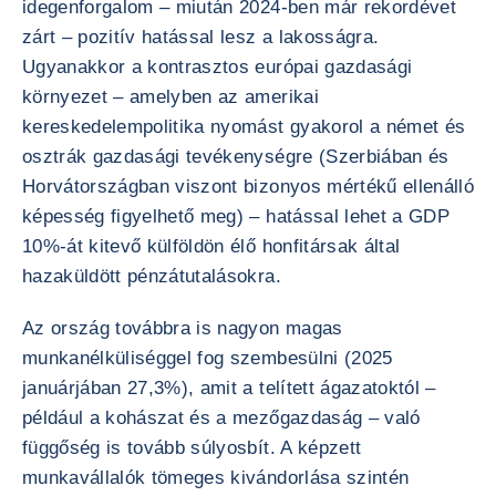
idegenforgalom – miután 2024-ben már rekordévet
zárt – pozitív hatással lesz a lakosságra.
Ugyanakkor a kontrasztos európai gazdasági
környezet – amelyben az amerikai
kereskedelempolitika nyomást gyakorol a német és
osztrák gazdasági tevékenységre (Szerbiában és
Horvátországban viszont bizonyos mértékű ellenálló
képesség figyelhető meg) – hatással lehet a GDP
10%-át kitevő külföldön élő honfitársak által
hazaküldött pénzátutalásokra.
Az ország továbbra is nagyon magas
munkanélküliséggel fog szembesülni (2025
januárjában 27,3%), amit a telített ágazatoktól –
például a kohászat és a mezőgazdaság – való
függőség is tovább súlyosbít. A képzett
munkavállalók tömeges kivándorlása szintén