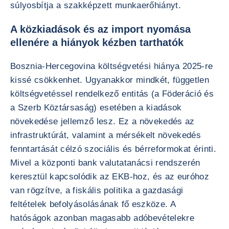
súlyosbítja a szakképzett munkaerőhiányt.
A közkiadások és az import nyomása
ellenére a hiányok kézben tarthatók
Bosznia-Hercegovina költségvetési hiánya 2025-re
kissé csökkenhet. Ugyanakkor mindkét, független
költségvetéssel rendelkező entitás (a Föderáció és
a Szerb Köztársaság) esetében a kiadások
növekedése jellemző lesz. Ez a növekedés az
infrastruktúrát, valamint a mérsékelt növekedés
fenntartását célzó szociális és bérreformokat érinti.
Mivel a központi bank valutatanácsi rendszerén
keresztül kapcsolódik az EKB-hoz, és az euróhoz
van rögzítve, a fiskális politika a gazdasági
feltételek befolyásolásának fő eszköze. A
hatóságok azonban magasabb adóbevételekre