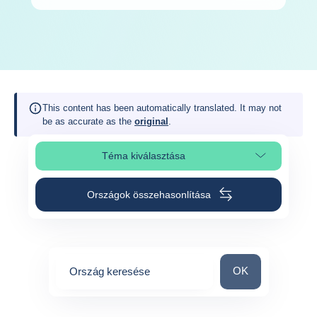
This content has been automatically translated. It may not
be as accurate as the
original
.
Téma kiválasztása
Oldalszakasz kiválasztása
Országok összehasonlítása
Ország keresése
OK
Ország keresése
0
suggestions