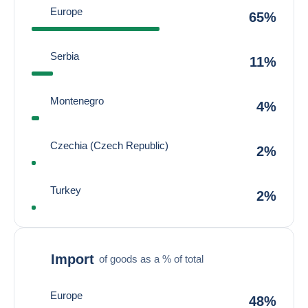
Europe
65%
Serbia
11%
Montenegro
4%
Czechia (Czech Republic)
2%
Turkey
2%
Import
of goods as a % of total
Europe
48%