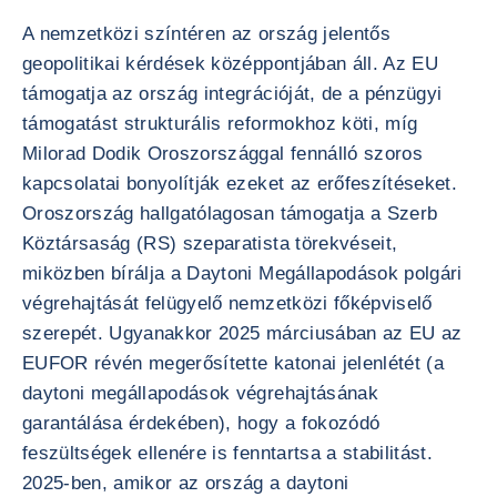
A nemzetközi színtéren az ország jelentős
geopolitikai kérdések középpontjában áll. Az EU
támogatja az ország integrációját, de a pénzügyi
támogatást strukturális reformokhoz köti, míg
Milorad Dodik Oroszországgal fennálló szoros
kapcsolatai bonyolítják ezeket az erőfeszítéseket.
Oroszország hallgatólagosan támogatja a Szerb
Köztársaság (RS) szeparatista törekvéseit,
miközben bírálja a Daytoni Megállapodások polgári
végrehajtását felügyelő nemzetközi főképviselő
szerepét. Ugyanakkor 2025 márciusában az EU az
EUFOR révén megerősítette katonai jelenlétét (a
daytoni megállapodások végrehajtásának
garantálása érdekében), hogy a fokozódó
feszültségek ellenére is fenntartsa a stabilitást.
2025-ben, amikor az ország a daytoni