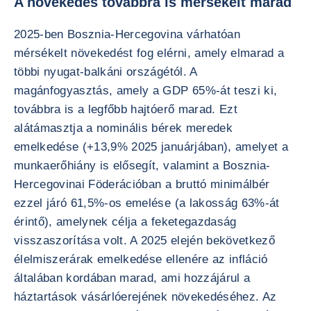
A növekedés továbbra is mérsékelt marad
2025-ben Bosznia-Hercegovina várhatóan
mérsékelt növekedést fog elérni, amely elmarad a
többi nyugat-balkáni országétól. A
magánfogyasztás, amely a GDP 65%-át teszi ki,
továbbra is a legfőbb hajtóerő marad. Ezt
alátámasztja a nominális bérek meredek
emelkedése (+13,9% 2025 januárjában), amelyet a
munkaerőhiány is elősegít, valamint a Bosznia-
Hercegovinai Föderációban a bruttó minimálbér
ezzel járó 61,5%-os emelése (a lakosság 63%-át
érintő), amelynek célja a feketegazdaság
visszaszorítása volt. A 2025 elején bekövetkező
élelmiszerárak emelkedése ellenére az infláció
általában kordában marad, ami hozzájárul a
háztartások vásárlóerejének növekedéséhez. Az