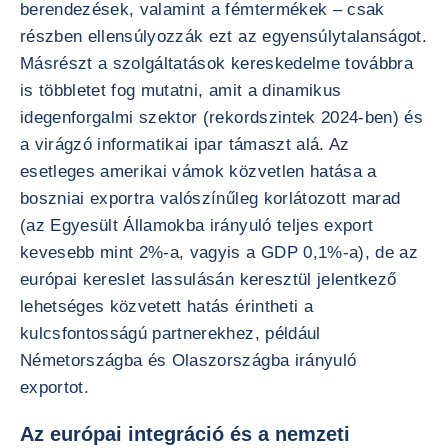
berendezések, valamint a fémtermékek – csak
részben ellensúlyozzák ezt az egyensúlytalanságot.
Másrészt a szolgáltatások kereskedelme továbbra
is többletet fog mutatni, amit a dinamikus
idegenforgalmi szektor (rekordszintek 2024-ben) és
a virágzó informatikai ipar támaszt alá. Az
esetleges amerikai vámok közvetlen hatása a
boszniai exportra valószínűleg korlátozott marad
(az Egyesült Államokba irányuló teljes export
kevesebb mint 2%-a, vagyis a GDP 0,1%-a), de az
európai kereslet lassulásán keresztül jelentkező
lehetséges közvetett hatás érintheti a
kulcsfontosságú partnerekhez, például
Németországba és Olaszországba irányuló
exportot.
Az európai integráció és a nemzeti