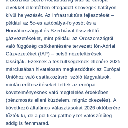
elvekkel ellentétben elfogadott szövegek hatályon
kívül helyezését. Az infrastruktúra fejlesztését –
például az 5c-es autópálya-folyosót és a
Horvátországgal és Szerbiával összekötő
gázvezetékeket, mint például az Oroszországtól
való függőség csökkentésére tervezett Ión-Adriai
Gázvezetéket (IAP) – belső nézeteltérések
lassítják. Ezeknek a feszültségeknek ellenére 2025
márciusában hivatalosan megkezdődtek az Európai
Unióhoz való csatlakozásról szóló tárgyalások,
miután erőfeszítéseket tettek az európai
követelményeknek való megfelelés érdekében
(pénzmosás elleni küzdelem, migrációkezelés). A
következő általános választásokat 2026 októberére
tűzték ki, de a politikai patthelyzet valószínűleg
addig is fennmarad.