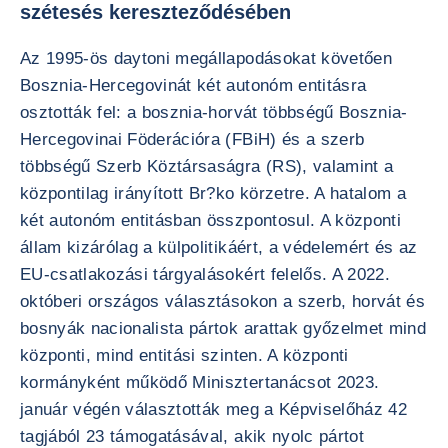
szétesés kereszteződésében
Az 1995-ös daytoni megállapodásokat követően
Bosznia-Hercegovinát két autonóm entitásra
osztották fel: a bosznia-horvát többségű Bosznia-
Hercegovinai Föderációra (FBiH) és a szerb
többségű Szerb Köztársaságra (RS), valamint a
központilag irányított Br?ko körzetre. A hatalom a
két autonóm entitásban összpontosul. A központi
állam kizárólag a külpolitikáért, a védelemért és az
EU-csatlakozási tárgyalásokért felelős. A 2022.
októberi országos választásokon a szerb, horvát és
bosnyák nacionalista pártok arattak győzelmet mind
központi, mind entitási szinten. A központi
kormányként működő Minisztertanácsot 2023.
január végén választották meg a Képviselőház 42
tagjából 23 támogatásával, akik nyolc pártot