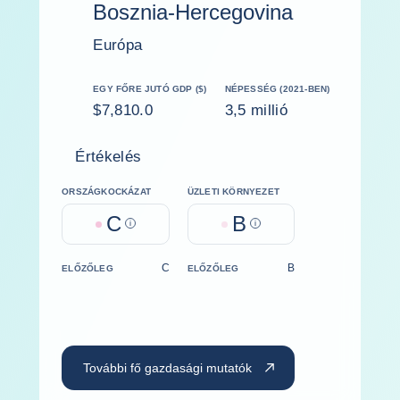
Bosznia-Hercegovina
Európa
EGY FŐRE JUTÓ GDP ($)
NÉPESSÉG (2021-BEN)
$7,810.0
3,5 millió
Értékelés
ORSZÁGKOCKÁZAT
ÜZLETI KÖRNYEZET
C
B
Help
Help
C
B
ELŐZŐLEG
ELŐZŐLEG
További fő gazdasági mutatók