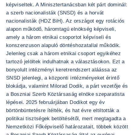
képviseltek. A Minisztertanácsban két párt dominál:
a szerb nacionalisták (SNSD) és a horvát
nacionalisták (HDZ BiH). Az országot egy rotációs
alapon működő, háromtagú elnökség képviseli,
amely a három etnikai csoportot képviseli és
konszenzuson alapuló döntéshozatallal működik.
Jelenleg csak a három etnikai csoport egyikéhez
tartozó jelöltek indulhatnak a választásokon. Ezt a
bonyolult intézményi keretrendszert aláássa az
SNSD jelenlegi, a központi intézményeket érintő
blokádja, valamint Milorad Dodik, a párt vezetője és
a Boszniai Szerb Köztársaság elnöke szeparatista
lépései. 2025 februárjában Dodikot egy év
börtönbüntetésre ítélték, és hat évre eltiltották a
politikai tisztségek betöltésétől, mert megtagadta a
Nemzetközi Főképviselő határozatait, többek között
a Boszniai Szerb Köztársaság által az európai