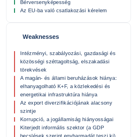
Bérversenyképesség
Az EU-ba való csatlakozási kérelem
Weaknesses
Intézményi, szabályozási, gazdasági és
közösségi széttagoltság, elszakadási
törekvések
A magán- és állami beruházások hiánya:
elhanyagolható K+F, a közlekedési és
energetikai infrastruktúra hiánya
Az export diverzifikációjának alacsony
szintje
Korrupció, a jogállamiság hiányosságai
Kiterjedt informális szektor (a GDP
becslések szerint egyharmadát teszi ki),