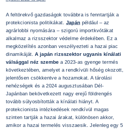
A feltörekvő gazdaságok továbbra is fenntartják a
protekcionista politikákat.
Japán
például – az
agrárlobbi nyomására – szigorú importkvótákat
alkalmaz a rizsszektor védelme érdekében. Ez a
megközelítés azonban veszélyezteti a hazai piac
dinamikáját.
A japán rizsszektor ugyanis kínálati
válsággal néz szembe
a 2023-as gyenge termés
következtében, amelyet a rendkívüli hőség okozott,
jelentősen csökkentve a hozamokat. A tárolási
nehézségek és a 2024 augusztusában Dél-
Japánban bekövetkezett nagy erejű földrengés
tovább súlyosbították a kínálati hiányt. A
protekcionista intézkedések rendkívül magas
szinten tartják a hazai árakat, különösen akkor,
amikor a hazai termelés visszaesik. Jelenleg egy 5