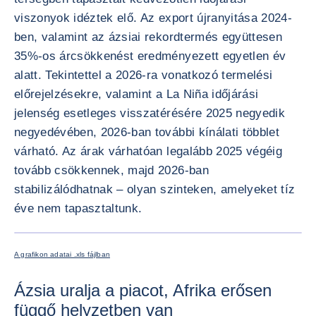
viszonyok idéztek elő. Az export újranyitása 2024-
ben, valamint az ázsiai rekordtermés együttesen
35%-os árcsökkenést eredményezett egyetlen év
alatt. Tekintettel a 2026-ra vonatkozó termelési
előrejelzésekre, valamint a La Niña időjárási
jelenség esetleges visszatérésére 2025 negyedik
negyedévében, 2026-ban további kínálati többlet
várható. Az árak várhatóan legalább 2025 végéig
tovább csökkennek, majd 2026-ban
stabilizálódhatnak – olyan szinteken, amelyeket tíz
éve nem tapasztaltunk.
KÉP NA
A grafikon adatai .xls fájlban
Ázsia uralja a piacot, Afrika erősen
függő helyzetben van