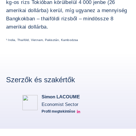
kg-os rizs Tokióban körülbelül 4 000 jenbe (26
amerikai dollárba) kerül, míg ugyanez a mennyiség
Bangkokban – thaiföldi rizsből – mindössze 8
amerikai dollárba.
¹ India, Thaiföld, Vietnam, Pakisztán, Kambodzsa
Szerzők és szakértők
Simon LACOUME
Economist Sector
Profil megtekintése
Simon Lacoume linkedin