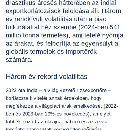
drasztikus áresés hátterében az indiai
exportkorlátozások feloldása áll. Három
év rendkívüli volatilitás után a piac
túlkínálattal néz szembe (2024-ben 541
millió tonna termelés), ami lefelé nyomja
az árakat, és felborítja az egyensúlyt a
globális termelők és importőrök
számára.
Három év rekord volatilitás
2022 óta India – a világ vezető rizsexportőre –
korlátozta kivitelét annak érdekében, hogy
megfékezze a világpiaci árak emelkedését (2022-
ben és 2023-ban 19%-os növekedés), amelyet
többek között az ukrajnai háború és az ázsiai
térségben tapasztalt kedvezőtlen időjárási