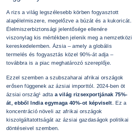
A rizs a világ legszélesebb körben fogyasztott
alapélelmiszere, megelőzve a búzát és a kukoricát.
Élelmiszerbiztonsági jelentősége ellenére
viszonylag kis mértékben jelenik meg a nemzetközi
kereskedelemben. Ázsia – amely a globális
termelés és fogyasztás közel 90%-át adja –
továbbra is a piac meghatározó szereplője.
Ezzel szemben a szubszaharai afrikai országok
erősen függenek az ázsiai importtól. 2024-ben öt
ázsiai ország¹ adta
a világ rizsexportjának 75%-
át, ebből India egymaga 40%-ot képviselt
. Ez a
koncentráció növeli az afrikai országok
kiszolgáltatottságát az ázsiai gazdaságok politikai
döntéseivel szemben.