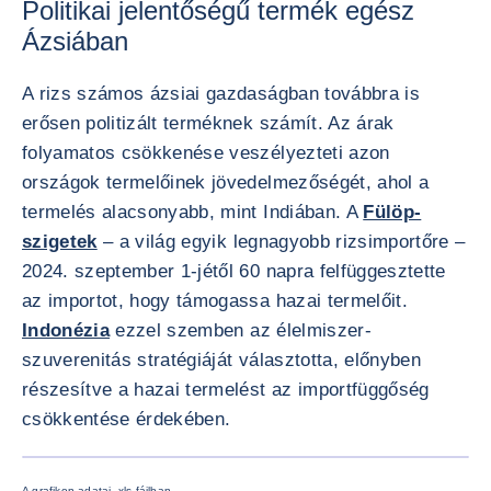
Politikai jelentőségű termék egész
Ázsiában
A rizs számos ázsiai gazdaságban továbbra is
erősen politizált terméknek számít. Az árak
folyamatos csökkenése veszélyezteti azon
országok termelőinek jövedelmezőségét, ahol a
termelés alacsonyabb, mint Indiában. A
Fülöp-
szigetek
– a világ egyik legnagyobb rizsimportőre –
2024. szeptember 1-jétől 60 napra felfüggesztette
az importot, hogy támogassa hazai termelőit.
Indonézia
ezzel szemben az élelmiszer-
szuverenitás stratégiáját választotta, előnyben
részesítve a hazai termelést az importfüggőség
csökkentése érdekében.
KÉP NA
A grafikon adatai .xls fájlban