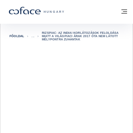
Tovább a tartalomhoz
Vissza a főoldalra
M
COFACE FOR TRADE - A COFACE GRO
HUNGARY
RIZSPIAC: AZ INDIAI KORLÁTOZÁSOK FELOLDÁSA
FŐOLDAL
MIATT A VILÁGPIACI ÁRAK 2017 ÓTA NEM LÁTOTT
MÉLYPONTRA ZUHANTAK