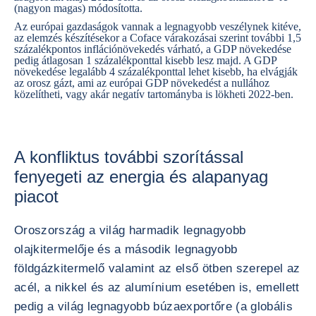
(nagyon magas) módosította.
Az európai gazdaságok vannak a legnagyobb veszélynek kitéve,
az elemzés készítésekor a Coface várakozásai szerint további 1,5
százalékpontos inflációnövekedés várható, a GDP növekedése
pedig átlagosan 1 százalékponttal kisebb lesz majd. A GDP
növekedése legalább 4 százalékponttal lehet kisebb, ha elvágják
az orosz gázt, ami az európai GDP növekedést a nullához
közelítheti, vagy akár negatív tartományba is lökheti 2022-ben.
A konfliktus további szorítással
fenyegeti az energia és alapanyag
piacot
Oroszország a világ harmadik legnagyobb
olajkitermelője és a második legnagyobb
földgázkitermelő valamint az első ötben szerepel az
acél, a nikkel és az alumínium esetében is, emellett
pedig a világ legnagyobb búzaexportőre (a globális