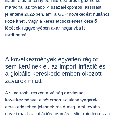
Ezen felül, amennyiben Európa orosz gáz nélkül
maradna, az további 4 százalékpontos lassulást
jelentene 2022-ben, ami a GDP növekedést nullához
közelítheti, vagy a keresletcsökkenést kezelő
lépések függvényében akár negatívba is
fordíthatná.
A következmények egyetlen régiót
sem kerülnek el, az import-infláció és
a globális kereskedelemben okozott
zavarok miatt
A világ többi részén a válság gazdasági
következményei elsősorban az alapanyagárak
emelkedésében jelennek majd meg, ami tovább
növeli majd az inflációs nyomást. Mint minden olyan