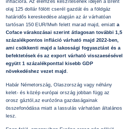
inflációra. Az elemzés készítésének idején a Brent
olaj 125 dollár fölött cserél gazdát és a földgáz
határidős kereskedése alapján az ár várhatóan
tartósan 150 EUR/Mwh felett marad majd, emiatt
a
Coface várakozásai szerint átlagosan további 1,5
százalékpontos infláció várható majd 2022-ben,
ami csökkenti majd a lakossági fogyasztást és a
befektetések és az export várható visszaesésével
együtt 1 százalékponttal kisebb GDP
növekedéshez vezet majd
.
Habár Németország, Olaszország vagy néhány
kelet- és közép európai ország jobban függ az
orosz gáztól,az eurózóna gazdaságainak
összefonódása miatt a lassulás várhatóan általános
lesz.