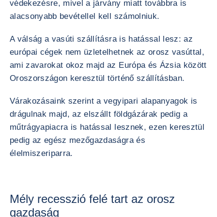
védekezésre, mivel a járvány miatt továbbra is
alacsonyabb bevétellel kell számolniuk.
A válság a vasúti szállításra is hatással lesz: az
európai cégek nem üzletelhetnek az orosz vasúttal,
ami zavarokat okoz majd az Európa és Ázsia között
Oroszországon keresztül történő szállításban.
Várakozásaink szerint a vegyipari alapanyagok is
drágulnak majd, az elszállt földgázárak pedig a
műtrágyapiacra is hatással lesznek, ezen keresztül
pedig az egész mezőgazdaságra és
élelmiszeriparra.
Mély recesszió felé tart az orosz
gazdaság