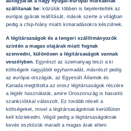
autógyárak a nagy nyugat-európai márkáknak
szállítanak be:
közülük többen is bejelentették az
európai gyárak leállítását, mások szerte a világban
pedig a chip-hiány miatti kimaradásokra készülnek.
A légitársaságok és a tengeri szállítmányozók
szintén a magas olajárak miatt fognak
szenvedni, különösen a légitársaságok vannak
veszélyben.
Egyrészt az üzemanyag teszi a ki
költségeik nagyjából egyharmadát, másrészt pedig
az európai országok, az Egyesült Államok és
Kanada megtiltotta az orosz légitársaságok részére
a légtér használatát, amire Oroszország is hasonló
szankciókkal válaszolt. Ez tovább növeli a
költségeket, mivel a légitársaságoknak kerülőúton
kell közlekedni. Végül pedig a légitársaságoknak
kevés eszközük maradt a magas árak elleni