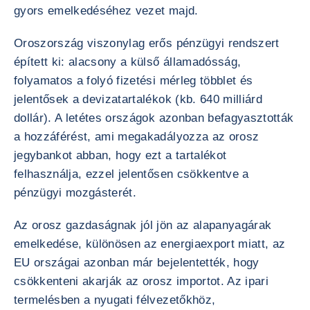
gyors emelkedéséhez vezet majd.
Oroszország viszonylag erős pénzügyi rendszert
épített ki: alacsony a külső államadósság,
folyamatos a folyó fizetési mérleg többlet és
jelentősek a devizatartalékok (kb. 640 milliárd
dollár). A letétes országok azonban befagyasztották
a hozzáférést, ami megakadályozza az orosz
jegybankot abban, hogy ezt a tartalékot
felhasználja, ezzel jelentősen csökkentve a
pénzügyi mozgásterét.
Az orosz gazdaságnak jól jön az alapanyagárak
emelkedése, különösen az energiaexport miatt, az
EU országai azonban már bejelentették, hogy
csökkenteni akarják az orosz importot. Az ipari
termelésben a nyugati félvezetőkhöz,