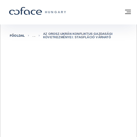
Tovább a tartalomhoz
Vissza a főoldalra
M
COFACE FOR TRADE - A COFACE GRO
HUNGARY
AZ OROSZ-UKRÁN KONFLIKTUS GAZDASÁGI
FŐOLDAL
KÖVETKEZMÉNYEI: STAGFLÁCIÓ VÁRHATÓ