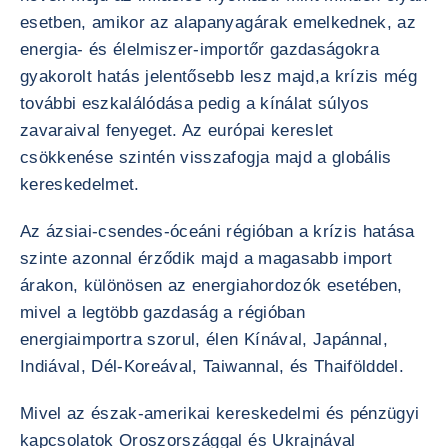
esetben, amikor az alapanyagárak emelkednek, az
energia- és élelmiszer-importőr gazdaságokra
gyakorolt hatás jelentősebb lesz majd,a krízis még
további eszkalálódása pedig a kínálat súlyos
zavaraival fenyeget. Az európai kereslet
csökkenése szintén visszafogja majd a globális
kereskedelmet.
Az ázsiai-csendes-óceáni régióban a krízis hatása
szinte azonnal érződik majd a magasabb import
árakon, különösen az energiahordozók esetében,
mivel a legtöbb gazdaság a régióban
energiaimportra szorul, élen Kínával, Japánnal,
Indiával, Dél-Koreával, Taiwannal, és Thaifölddel.
Mivel az észak-amerikai kereskedelmi és pénzügyi
kapcsolatok Oroszországgal és Ukrajnával