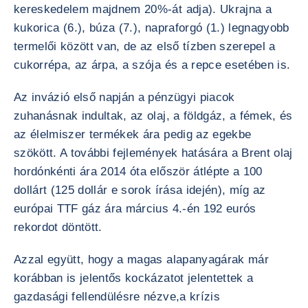
kereskedelem majdnem 20%-át adja). Ukrajna a
kukorica (6.), búza (7.), napraforgó (1.) legnagyobb
termelői között van, de az első tízben szerepel a
cukorrépa, az árpa, a szója és a repce esetében is.
Az invázió első napján a pénzügyi piacok
zuhanásnak indultak, az olaj, a földgáz, a fémek, és
az élelmiszer termékek ára pedig az egekbe
szökött. A további fejlemények hatására a Brent olaj
hordónkénti ára 2014 óta először átlépte a 100
dollárt (125 dollár e sorok írása idején), míg az
európai TTF gáz ára március 4.-én 192 eurós
rekordot döntött.
Azzal együtt, hogy a magas alapanyagárak már
korábban is jelentős kockázatot jelentettek a
gazdasági fellendülésre nézve,a krízis