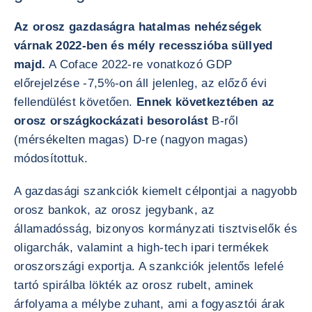
Az orosz gazdaságra hatalmas nehézségek
várnak 2022-ben és mély recesszióba süllyed
majd.
A Coface 2022-re vonatkozó GDP
előrejelzése -7,5%-on áll jelenleg, az előző évi
fellendülést követően.
Ennek következtében az
orosz országkockázati besorolást
B-ről
(mérsékelten magas) D-re (nagyon magas)
módosítottuk.
A gazdasági szankciók kiemelt célpontjai a nagyobb
orosz bankok, az orosz jegybank, az
államadósság, bizonyos kormányzati tisztviselők és
oligarchák, valamint a high-tech ipari termékek
oroszországi exportja. A szankciók jelentős lefelé
tartó spirálba lökték az orosz rubelt, aminek
árfolyama a mélybe zuhant, ami a fogyasztói árak