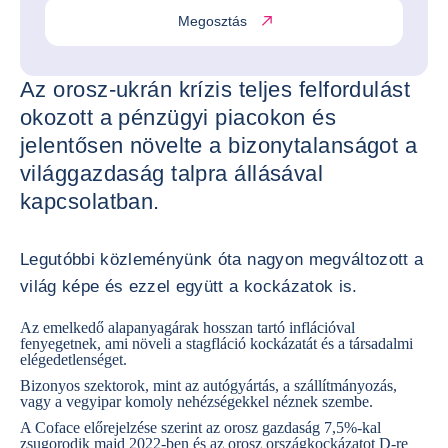
Megosztás
Az orosz-ukrán krízis teljes felfordulást
okozott a pénzügyi piacokon és
jelentősen növelte a bizonytalanságot a
világgazdaság talpra állásával
kapcsolatban.
Legutóbbi közleményünk óta nagyon megváltozott a
világ képe és ezzel együtt a kockázatok is.
Az emelkedő alapanyagárak hosszan tartó inflációval
fenyegetnek, ami növeli a stagfláció kockázatát és a társadalmi
elégedetlenséget.
Bizonyos szektorok, mint az autógyártás, a szállítmányozás,
vagy a vegyipar komoly nehézségekkel néznek szembe.
A Coface előrejelzése szerint az orosz gazdaság 7,5%-kal
zsugorodik majd 2022-ben és az orosz országkockázatot D-re