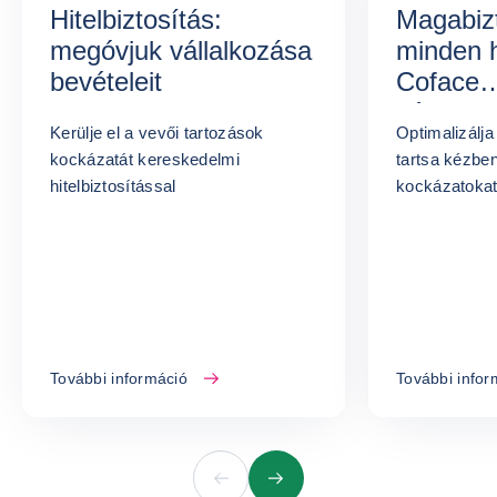
Hitelbiztosítás:
Magabiz
megóvjuk vállalkozása
minden 
bevételeit
Coface
céginfor
Kerülje el a vevői tartozások
Optimalizálja 
kockázatát kereskedelmi
tartsa kézbe
hitelbiztosítással
kockázatoka
További információ
További infor
Előző
Következő