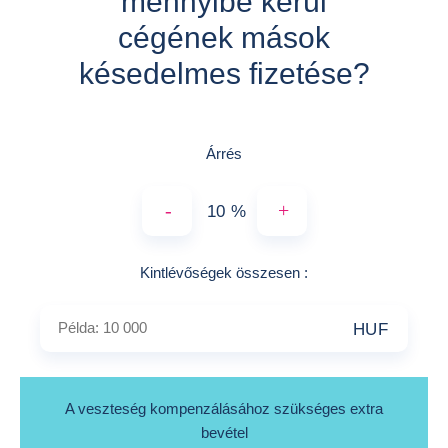
mennyibe kerül
cégének mások
késedelmes fizetése?
Árrés
-
+
%
Példa: 10 000
Kintlévőségek összesen
:
HUF
A veszteség kompenzálásához szükséges extra
bevétel