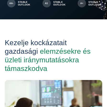
STABLE
STABLE
STABLE
AA-
A1
A+
OUTLOOK
OUTLOOK
OUTLOOK
Kezelje kockázatait
gazdasági
elemzésekre és
üzleti iránymutatásokra
támaszkodva