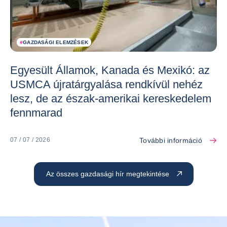
#
GAZDASÁGI ELEMZÉSEK
Egyesült Államok, Kanada és Mexikó: az
USMCA újratárgyalása rendkívül nehéz
lesz, de az észak-amerikai kereskedelem
fennmarad
További információ
07 / 07 / 2026
Az összes gazdasági hír megtekintése