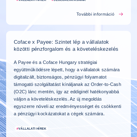
További információ
Coface x Payee: Szintet lép a vállalatok
közötti pénzforgalom és a követeléskezelés
A Payee és a Coface Hungary stratégiai
együttműködésre lépett, hogy a vállalatok számára
digitalizált, biztonságos, pénzügyi folyamatot
támogató szolgáltatást kínáljanak az Order-to-Cash
(O2C) lánc mentén, így az eddiginél hatékonyabbá
váljon a követeléskezelés. Az új megoldás
egyszerre növeli az eredményességet és csökkenti
a pénzügyi kockázatokat a cégek számára.
#
VÁLLALATI HÍREK