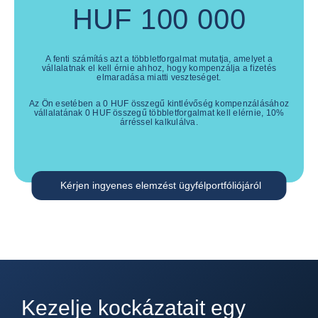
HUF
100 000
A fenti számítás azt a többletforgalmat mutatja, amelyet a
vállalatnak el kell érnie ahhoz, hogy kompenzálja a fizetés
elmaradása miatti veszteséget.
Az Ön esetében a
0
HUF
összegű kintlévőség kompenzálásához
vállalatának
0
HUF
összegű többletforgalmat kell elérnie,
10
%
árréssel kalkulálva.
Kérjen ingyenes elemzést ügyfélportfóliójáról
Kezelje kockázatait egy