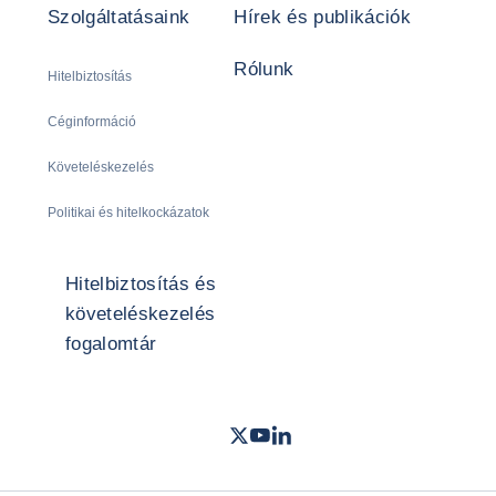
Szolgáltatásaink
Hírek és publikációk
Rólunk
Hitelbiztosítás
Céginformáció
Követeléskezelés
Politikai és hitelkockázatok
Hitelbiztosítás és
követeléskezelés
fogalomtár
Twitter
Youtube
LinkedIn
- Coface
- Coface
- Coface