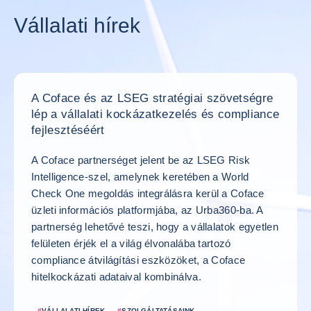
Vállalati hírek
A Coface és az LSEG stratégiai szövetségre
lép a vállalati kockázatkezelés és compliance
fejlesztéséért
A Coface partnerséget jelent be az LSEG Risk
Intelligence-szel, amelynek keretében a World
Check One megoldás integrálásra kerül a Coface
üzleti információs platformjába, az Urba360-ba. A
partnerség lehetővé teszi, hogy a vállalatok egyetlen
felületen érjék el a világ élvonalába tartozó
compliance átvilágítási eszközöket, a Coface
hitelkockázati adataival kombinálva.
#
VÁLLALATI HÍREK
#
SZOLGÁLTATÁSAINK