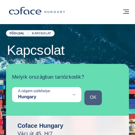
Tovább a tartalomhoz
Vissza a főoldalra
M
COFACE FOR TRADE - A COFACE GRO
HUNGARY
FŐOLDAL
KAPCSOLAT
Kapcsolat
Melyik országban tartózkodik?
A cégem székhelye:
Hungary
OK
OK
Coface Hungary
Váci út 45. H/7