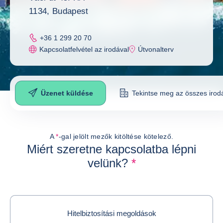
1134, Budapest
+36 1 299 20 70
Kapcsolatfelvétel az irodával
Útvonalterv
Üzenet küldése
Tekintse meg az összes irod
Üzenet küldése
A
*
-gal jelölt mezők kitöltése kötelező.
Miért szeretne kapcsolatba lépni
velünk?
*
Hitelbiztosítási megoldások