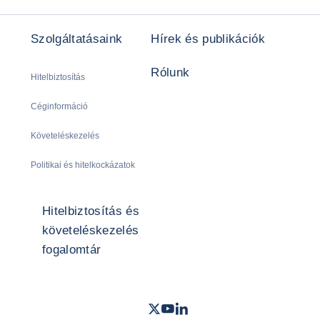
Szolgáltatásaink
Hírek és publikációk
Rólunk
Hitelbiztosítás
Céginformáció
Követeléskezelés
Politikai és hitelkockázatok
Hitelbiztosítás és
követeléskezelés
fogalomtár
Twitter
Youtube
LinkedIn
- Coface
- Coface
- Coface