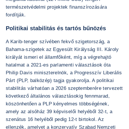
természetvédelmi projektek finanszírozására
fordítják.
Politikai stabilitás és tartós bűnözés
A Karib-tenger szívében fekvő szigetország, a
Bahama-szigetek az Egyesült Királyság III. Károly
királyát ismeri el államfőként, míg a végrehajtó
hatalmat a 2021-es parlamenti választások óta
Philip Davis miniszterelnök, a Progresszív Liberális
Párt (PLP, balközép) tagja gyakorolja. A politikai
stabilitás várhatóan a 2026 szeptemberére tervezett
következő általános választásokig fennmarad,
köszönhetően a PLP kényelmes többségének,
amely az alsóház 39 képviselői helyéből 32-t, a
szenátus 16 helyéből pedig 12-t birtokol. Az
ellenzék, amelyet a konzervatív Szabad Nemzeti