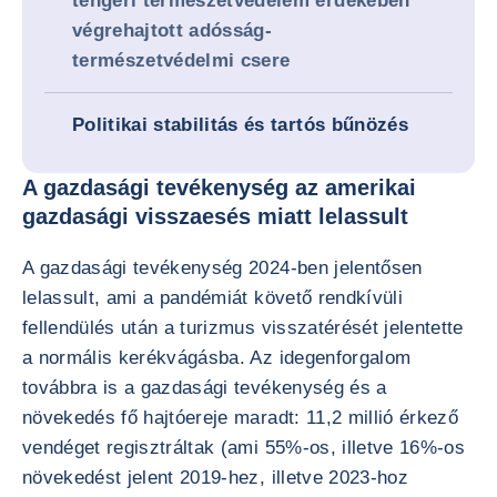
tengeri természetvédelem érdekében
végrehajtott adósság-
természetvédelmi csere
Politikai stabilitás és tartós bűnözés
A gazdasági tevékenység az amerikai
gazdasági visszaesés miatt lelassult
A gazdasági tevékenység 2024-ben jelentősen
lelassult, ami a pandémiát követő rendkívüli
fellendülés után a turizmus visszatérését jelentette
a normális kerékvágásba. Az idegenforgalom
továbbra is a gazdasági tevékenység és a
növekedés fő hajtóereje maradt: 11,2 millió érkező
vendéget regisztráltak (ami 55%-os, illetve 16%-os
növekedést jelent 2019-hez, illetve 2023-hoz