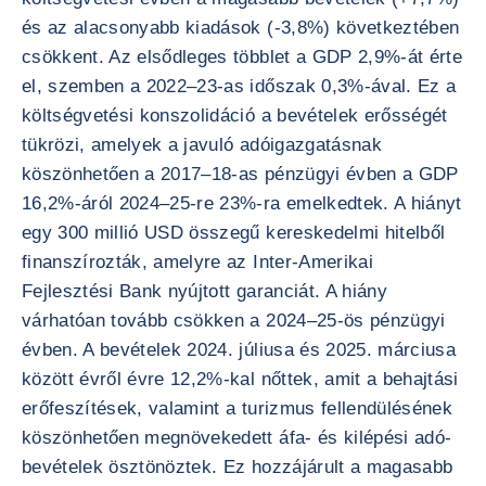
és az alacsonyabb kiadások (-3,8%) következtében
csökkent. Az elsődleges többlet a GDP 2,9%-át érte
el, szemben a 2022–23-as időszak 0,3%-ával. Ez a
költségvetési konszolidáció a bevételek erősségét
tükrözi, amelyek a javuló adóigazgatásnak
köszönhetően a 2017–18-as pénzügyi évben a GDP
16,2%-áról 2024–25-re 23%-ra emelkedtek. A hiányt
egy 300 millió USD összegű kereskedelmi hitelből
finanszírozták, amelyre az Inter-Amerikai
Fejlesztési Bank nyújtott garanciát. A hiány
várhatóan tovább csökken a 2024–25-ös pénzügyi
évben. A bevételek 2024. júliusa és 2025. márciusa
között évről évre 12,2%-kal nőttek, amit a behajtási
erőfeszítések, valamint a turizmus fellendülésének
köszönhetően megnövekedett áfa- és kilépési adó-
bevételek ösztönöztek. Ez hozzájárult a magasabb