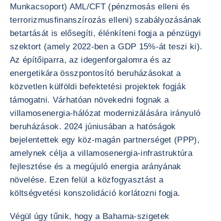
Munkacsoport) AML/CFT (pénzmosás elleni és
terrorizmusfinanszírozás elleni) szabályozásának
betartását is elősegíti, élénkíteni fogja a pénzügyi
szektort (amely 2022-ben a GDP 15%-át teszi ki).
Az építőiparra, az idegenforgalomra és az
energetikára összpontosító beruházásokat a
közvetlen külföldi befektetési projektek fogják
támogatni. Várhatóan növekedni fognak a
villamosenergia-hálózat modernizálására irányuló
beruházások. 2024 júniusában a hatóságok
bejelentettek egy köz-magán partnerséget (PPP),
amelynek célja a villamosenergia-infrastruktúra
fejlesztése és a megújuló energia arányának
növelése. Ezen felül a közfogyasztást a
költségvetési konszolidáció korlátozni fogja.
Végül úgy tűnik, hogy a Bahama-szigetek