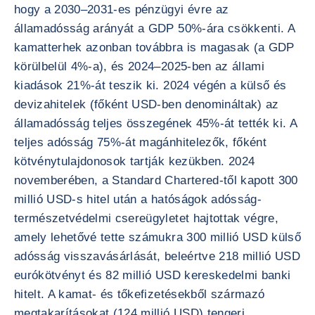
hogy a 2030–2031-es pénzügyi évre az
államadósság arányát a GDP 50%-ára csökkenti. A
kamatterhek azonban továbbra is magasak (a GDP
körülbelül 4%-a), és 2024–2025-ben az állami
kiadások 21%-át teszik ki. 2024 végén a külső és
devizahitelek (főként USD-ben denomináltak) az
államadósság teljes összegének 45%-át tették ki. A
teljes adósság 75%-át magánhitelezők, főként
kötvénytulajdonosok tartják kezükben. 2024
novemberében, a Standard Chartered-től kapott 300
millió USD-s hitel után a hatóságok adósság-
természetvédelmi csereügyletet hajtottak végre,
amely lehetővé tette számukra 300 millió USD külső
adósság visszavásárlását, beleértve 218 millió USD
eurókötvényt és 82 millió USD kereskedelmi banki
hitelt. A kamat- és tőkefizetésekből származó
megtakarításokat (124 millió USD) tengeri