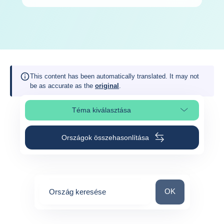
This content has been automatically translated. It may not
be as accurate as the
original
.
Téma kiválasztása
Oldalszakasz kiválasztása
Országok összehasonlítása
Ország keresése
OK
Ország keresése
0
suggestions