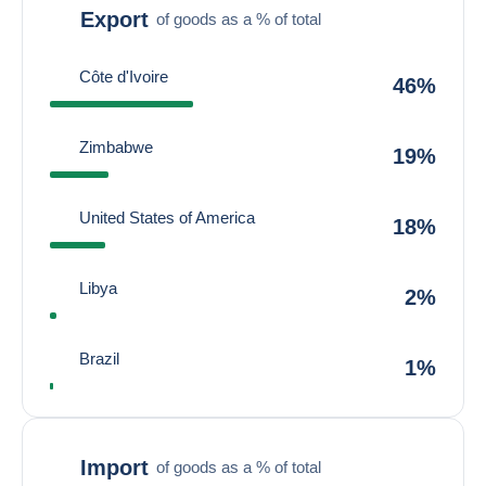
Export
of goods as a % of total
Côte d'Ivoire
46%
Zimbabwe
19%
United States of America
18%
Libya
2%
Brazil
1%
Import
of goods as a % of total