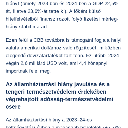
hiányt (amely 2023-ban és 2024-ben a GDP 22,5%-
át, illetve 23,6%-át tette ki). A főként külső
hitelfelvételből finanszírozott folyó fizetési mérleg-
hiány stabil marad.
Ezen felül a CBB továbbra is támogatni fogja a helyi
valuta amerikai dollárhoz való rögzítését, miközben
elegendő devizatartalékot tart fenn. Ez utóbbi 2024
végén 2,6 milliárd USD volt, ami 4,4 hónapnyi
importnak felel meg.
Az államháztartási hiány javulása és a
tengeri természetvédelem érdekében
végrehajtott adósság-természetvédelmi
csere
Az államháztartási hiány a 2023–24-es
költségvetési évben a magasabb bevételek (+7,7%)