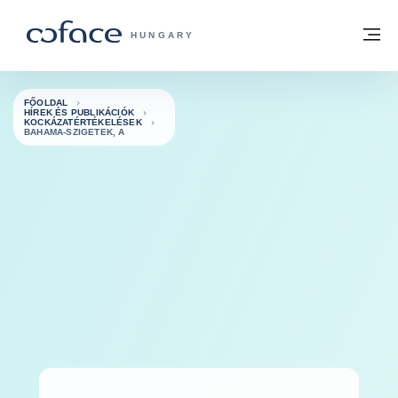
Tovább a tartalomhoz
Vissza a főoldalra
M
COFACE FOR TRADE - A COFACE GRO
HUNGARY
FŐOLDAL
HÍREK ÉS PUBLIKÁCIÓK
KOCKÁZATÉRTÉKELÉSEK
BAHAMA-SZIGETEK, A