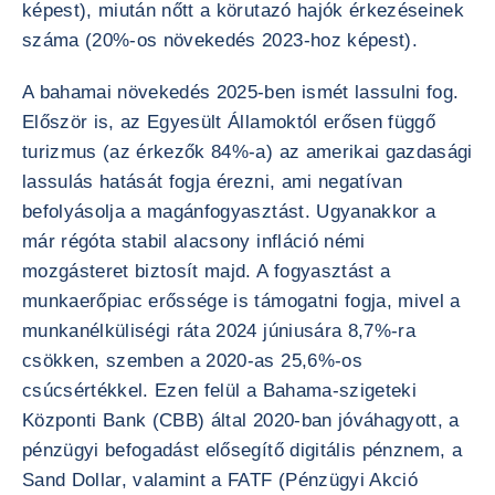
képest), miután nőtt a körutazó hajók érkezéseinek
száma (20%-os növekedés 2023-hoz képest).
A bahamai növekedés 2025-ben ismét lassulni fog.
Először is, az Egyesült Államoktól erősen függő
turizmus (az érkezők 84%-a) az amerikai gazdasági
lassulás hatását fogja érezni, ami negatívan
befolyásolja a magánfogyasztást. Ugyanakkor a
már régóta stabil alacsony infláció némi
mozgásteret biztosít majd. A fogyasztást a
munkaerőpiac erőssége is támogatni fogja, mivel a
munkanélküliségi ráta 2024 júniusára 8,7%-ra
csökken, szemben a 2020-as 25,6%-os
csúcsértékkel. Ezen felül a Bahama-szigeteki
Központi Bank (CBB) által 2020-ban jóváhagyott, a
pénzügyi befogadást elősegítő digitális pénznem, a
Sand Dollar, valamint a FATF (Pénzügyi Akció