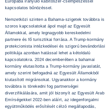
Európába irányuló kábítószer-csempészéssel
kapcsolatos bűnözéssel.
Nemzetközi szinten a Bahama-szigetek továbbra is
szoros kapcsolatokat ápol majd az Egyesült
Államokkal, amely legnagyobb kereskedelmi
partnere és fő turisztikai forrása. A Trump-kormány
protekcionista intézkedései és szigorú bevándorlási
politikája azonban hatással lehet a kétoldalú
kapcsolatokra. 2024 decemberében a bahamai
kormány elutasította a Trump-kormány javaslatát,
amely szerint befogadná az Egyesült Államokból
kiutasított migránsokat. Ugyanakkor a kormány
továbbra is törekedni fog partnerségei
diverzifikálására, amit jól bizonyít az Egyesült Arab
Emírségekkel 2022-ben aláírt, az idegenforgalmi
együttműködés erősítését célzó megállapodás,