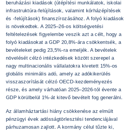
beruházási kiadások (útépítési munkálatok, iskolai
infrastruktúra-felújítások, valamint kórházépítések
és -felújítások) finanszírozásához. A folyó kiadások
is növekedtek. A 2025–26-os költségvetési
feltételezések figyelembe veszik azt a célt, hogy a
folyó kiadásokat a GDP 20,8%-ára csökkentsék, a
bevételeket pedig 23,5%-ra emeljék. A bevételek
növelését célzó intézkedések között szerepel a
nagy multinacionális vállalatokra kivetett 15%-os
globális minimális adó, amely az adókikerülés
visszaszorítását célzó OECD-kezdeményezés
része, és amely várhatóan 2025–2026-tól évente a
GDP körülbelül 1%-át kitevő bevételt fog generálni.
Az államháztartási hiány csökkenése az elmúlt
pénzügyi évek adósságtörlesztési tendenciájával
párhuzamosan zajlott. A kormány célul tűzte ki,