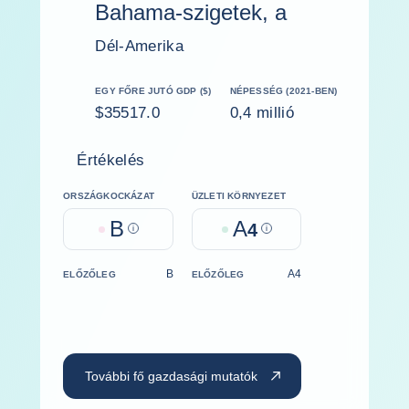
Bahama-szigetek, a
Dél-Amerika
EGY FŐRE JUTÓ GDP ($)
NÉPESSÉG (2021-BEN)
$35517.0
0,4 millió
Értékelés
ORSZÁGKOCKÁZAT
ÜZLETI KÖRNYEZET
B
A
Help
4
Help
B
A4
ELŐZŐLEG
ELŐZŐLEG
További fő gazdasági mutatók