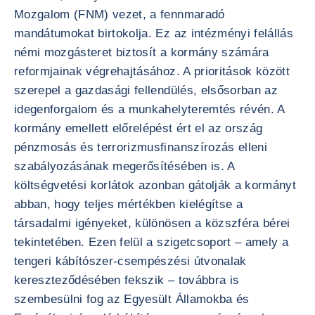
Mozgalom (FNM) vezet, a fennmaradó
mandátumokat birtokolja. Ez az intézményi felállás
némi mozgásteret biztosít a kormány számára
reformjainak végrehajtásához. A prioritások között
szerepel a gazdasági fellendülés, elsősorban az
idegenforgalom és a munkahelyteremtés révén. A
kormány emellett előrelépést ért el az ország
pénzmosás és terrorizmusfinanszírozás elleni
szabályozásának megerősítésében is. A
költségvetési korlátok azonban gátolják a kormányt
abban, hogy teljes mértékben kielégítse a
társadalmi igényeket, különösen a közszféra bérei
tekintetében. Ezen felül a szigetcsoport – amely a
tengeri kábítószer-csempészési útvonalak
kereszteződésében fekszik – továbbra is
szembesülni fog az Egyesült Államokba és