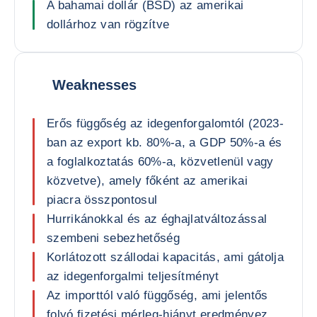
A bahamai dollár (BSD) az amerikai
dollárhoz van rögzítve
Weaknesses
Erős függőség az idegenforgalomtól (2023-
ban az export kb. 80%-a, a GDP 50%-a és
a foglalkoztatás 60%-a, közvetlenül vagy
közvetve), amely főként az amerikai
piacra összpontosul
Hurrikánokkal és az éghajlatváltozással
szembeni sebezhetőség
Korlátozott szállodai kapacitás, ami gátolja
az idegenforgalmi teljesítményt
Az importtól való függőség, ami jelentős
folyó fizetési mérleg-hiányt eredményez