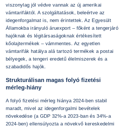
viszonylag jól védve vannak az új amerikai
vámtarifáktól. A szolgáltatások, beleértve az
idegenforgalmat is, nem érintettek. Az Egyesült
Államokba irányuló áruexport – főként a tengerjáró
hajóknak és légitársaságoknak értékesített
kőolajtermékek – vámmentes. Az egyetlen
vámtarifák hatálya alá tartozó termékek a postai
bélyegek, a tengeri eredetű élelmiszerek és a
szabadidős hajók.
Strukturálisan magas folyó fizetési
mérleg-hiány
A folyó fizetési mérleg hiánya 2024-ben stabil
maradt, mivel az idegenforgalmi bevételek
növekedése (a GDP 32%-a 2023-ban és 34%-a
2024-ben) ellensúlyozta a növekvő kereskedelmi