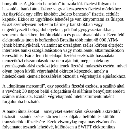
bonyolít le. A „Boleto bancário” tranzakciók fizetési folyamata
hasonló a banki átutaláshoz vagy a készpénzes fizetési módokhoz.
Az ügyfelek egy előre kitöltött „boleto bancário” fizetési cédulát
kapnak. Ekkor az ügyfélnek lehetősége van kinyomtatni az űrlapot,
és azt személyesen befizetni bármely bankfiókban vagy
engedélyezett befogadóhelyeken, például gyógyszertárakban,
szupermarketekben, lottóirodákban és postahivatalokban. Ezen felül
elektronikus úton is befizethető Brazília több mint 48 000 ATM-
jének bármelyikénél, valamint az országban széles körben elterjedt
internetes banki szolgáltatásokon vagy mobilbanki alkalmazásokon
keresztül is. Bár a fenti hitelalapú fizetési eszközök használata
nemzetközi elszámolásokhoz nem ajánlott, mégis hatékony
nyomásgyakorlási eszközt jelentenek fizetési mulasztás esetén, mivel
olyan jogon kívüli végrehajtási okiratot képeznek, amely a
hitelezőknek kiemelt hozzáférést biztosít a végrehajtási eljárásokhoz.
A „duplicata mercantil”, egy speciális fizetési eszköz, a szállító által
a vevőnek 30 napon belül elfogadásra és aláírásra benyújtott eredeti
számla másolata. Ezután végrehajtható hitelinstrumentumként
forgalomba hozható.
A banki átutalásokat – amelyeket esetenként készenléti akkreditív
biztosít – szintén széles körben használják a belföldi és külföldi
tranzakciók kifizetésére. Ezek viszonylag rugalmas elszámolási
folyamatot tesznek lehetővé, különösen a SWIFT elektronikus