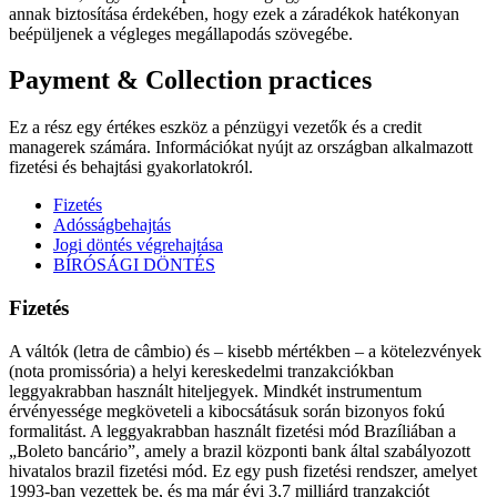
annak biztosítása érdekében, hogy ezek a záradékok hatékonyan
beépüljenek a végleges megállapodás szövegébe.
Payment & Collection practices
Ez a rész egy értékes eszköz a pénzügyi vezetők és a credit
managerek számára. Információkat nyújt az országban alkalmazott
fizetési és behajtási gyakorlatokról.
Fizetés
Adósságbehajtás
Jogi döntés végrehajtása
BÍRÓSÁGI DÖNTÉS
Fizetés
A váltók (letra de câmbio) és – kisebb mértékben – a kötelezvények
(nota promissória) a helyi kereskedelmi tranzakciókban
leggyakrabban használt hiteljegyek. Mindkét instrumentum
érvényessége megköveteli a kibocsátásuk során bizonyos fokú
formalitást. A leggyakrabban használt fizetési mód Brazíliában a
„Boleto bancário”, amely a brazil központi bank által szabályozott
hivatalos brazil fizetési mód. Ez egy push fizetési rendszer, amelyet
1993-ban vezettek be, és ma már évi 3,7 milliárd tranzakciót