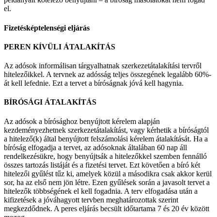
el.
Fizetésképtelenségi eljárás
PEREN KÍVÜLI ÁTALAKÍTÁS
Az adósok informálisan tárgyalhatnak szerkezetátalakítási tervről
hitelezőikkel. A tervnek az adósság teljes összegének legalább 60%-
át kell lefednie. Ezt a tervet a bíróságnak jóvá kell hagynia.
BÍRÓSÁGI ÁTALAKÍTÁS
Az adósok a bírósághoz benyújtott kérelem alapján
kezdeményezhetnek szerkezetátalakítást, vagy kérhetik a bíróságtól
a hitelező(k) által benyújtott felszámolási kérelem átalakítását. Ha a
bíróság elfogadja a tervet, az adósoknak általában 60 nap áll
rendelkezésükre, hogy benyújtsák a hitelezőkkel szemben fennálló
összes tartozás listáját és a fizetési tervet. Ezt követően a bíró két
hitelezői gyűlést tűz ki, amelyek közül a másodikra csak akkor kerül
sor, ha az első nem jön létre. Ezen gyűlések során a javasolt tervet a
hitelezők többségének el kell fogadnia. A terv elfogadása után a
kifizetések a jóváhagyott tervben meghatározottak szerint
megkezdődnek. A peres eljárás becsült időtartama 7 és 20 év között