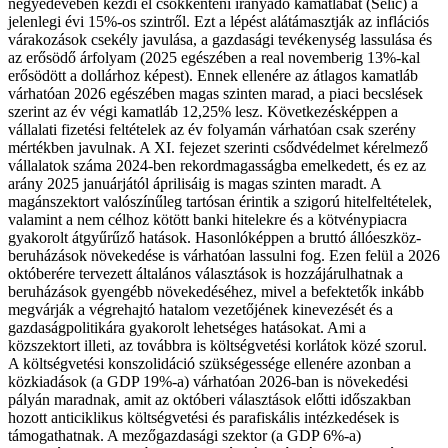
negyedévében kezdi el csökkenteni irányadó kamatlábát (Selic) a
jelenlegi évi 15%-os szintről. Ezt a lépést alátámasztják az inflációs
várakozások csekély javulása, a gazdasági tevékenység lassulása és
az erősödő árfolyam (2025 egészében a real novemberig 13%-kal
erősödött a dollárhoz képest). Ennek ellenére az átlagos kamatláb
várhatóan 2026 egészében magas szinten marad, a piaci becslések
szerint az év végi kamatláb 12,25% lesz. Következésképpen a
vállalati fizetési feltételek az év folyamán várhatóan csak szerény
mértékben javulnak. A XI. fejezet szerinti csődvédelmet kérelmező
vállalatok száma 2024-ben rekordmagasságba emelkedett, és ez az
arány 2025 januárjától áprilisáig is magas szinten maradt. A
magánszektort valószínűleg tartósan érintik a szigorú hitelfeltételek,
valamint a nem célhoz kötött banki hitelekre és a kötvénypiacra
gyakorolt átgyűrűző hatások. Hasonlóképpen a bruttó állóeszköz-
beruházások növekedése is várhatóan lassulni fog. Ezen felül a 2026
októberére tervezett általános választások is hozzájárulhatnak a
beruházások gyengébb növekedéséhez, mivel a befektetők inkább
megvárják a végrehajtó hatalom vezetőjének kinevezését és a
gazdaságpolitikára gyakorolt lehetséges hatásokat. Ami a
közszektort illeti, az továbbra is költségvetési korlátok közé szorul.
A költségvetési konszolidáció szükségessége ellenére azonban a
közkiadások (a GDP 19%-a) várhatóan 2026-ban is növekedési
pályán maradnak, amit az októberi választások előtti időszakban
hozott anticiklikus költségvetési és parafiskális intézkedések is
támogathatnak. A mezőgazdasági szektor (a GDP 6%-a)