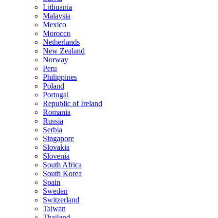
Lithuania
Malaysia
Mexico
Morocco
Netherlands
New Zealand
Norway
Peru
Philippines
Poland
Portugal
Republic of Ireland
Romania
Russia
Serbia
Singapore
Slovakia
Slovenia
South Africa
South Korea
Spain
Sweden
Switzerland
Taiwan
Thailand