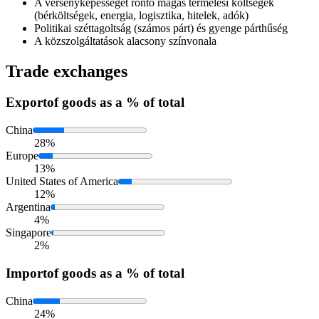
A versenyképességet rontó magas termelési költségek
(bérköltségek, energia, logisztika, hitelek, adók)
Politikai széttagoltság (számos párt) és gyenge párthűség
A közszolgáltatások alacsony színvonala
Trade exchanges
Export
of goods as a % of total
China
28%
Europe
13%
United States of America
12%
Argentina
4%
Singapore
2%
Import
of goods as a % of total
China
24%