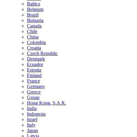
Baltics
Belgium
Brazil
Bulgaria
Canada
Chile
China
Colombia
Croatia
Czech Republic
Denmark
Ecuador
Estonia
Finland
France
Germany
Greece
Group
Hong Kong, S.A.R.
India
Indonesia
Israel
Italy
Japan
Latvia