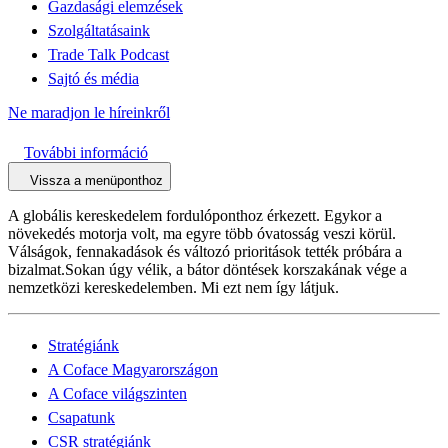
Gazdasági elemzések
Szolgáltatásaink
Trade Talk Podcast
Sajtó és média
Ne maradjon le híreinkről
További információ
Vissza a menüponthoz
A globális kereskedelem fordulóponthoz érkezett. Egykor a
növekedés motorja volt, ma egyre több óvatosság veszi körül.
Válságok, fennakadások és változó prioritások tették próbára a
bizalmat.Sokan úgy vélik, a bátor döntések korszakának vége a
nemzetközi kereskedelemben. Mi ezt nem így látjuk.
Stratégiánk
A Coface Magyarországon
A Coface világszinten
Csapatunk
CSR stratégiánk