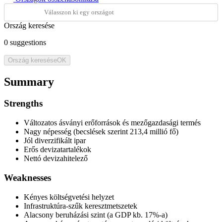
Ország keresése
0
suggestions
Ország keresése
OK
Summary
Strengths
Változatos ásványi erőforrások és mezőgazdasági termés
Nagy népesség (becslések szerint 213,4 millió fő)
Jól diverzifikált ipar
Erős devizatartalékok
Nettó devizahitelező
Weaknesses
Kényes költségvetési helyzet
Infrastruktúra-szűk keresztmetszetek
Alacsony beruházási szint (a GDP kb. 17%-a)