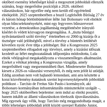
októberi esemény lehetőséget kínál a megosztott jobboldali ellenzék
számára, hogy megerősítse pozícióját a 2026. októberi
választásokon, bár egyelőre még nem került elő egyértelmű
elnökjelölt. 2025 szeptemberében a brazil Legfelsőbb Bíróság 27 év
és három hónap börtönbüntetésre ítélte Jair Bolsonaro volt elnököt
olyan bűncselekményekért, mint egy fegyveres bűnszervezet
vezetése, a demokratikus jogállamiság megdöntésére irányuló
kísérlet és védett közvagyon megrongálása. A „tiszta bűnügyi
nyilvántartásról szóló törvény” értelmében ez 2060-ig kizárja őt a
tisztségre való jelöltségből, mivel a törvény a büntetés letöltését
követően nyolc évre tiltja a jelöltséget. Bár a Kongresszus 2025
szeptemberében elfogadott egy törvényt, amely a kizárási időszak
kezdetét az ítélet meghozatalának időpontjára módosította, Lula
elnök vétójogával megakadályozta a visszamenőleges alkalmazást.
Ezeket a vétókat jelenleg a Kongresszus vizsgálja, amely
megerősítheti vagy megsemmisítheti őket. Mindenesetre Bolsonaro
kiesett a 2026-os választási versenyből, és még nem jelölt ki utódját.
Eddig azonban nem volt hajlandó lemondani, ami arra késztette a
korai közvélemény-kutatások szerint legversenyképesebb jobboldali
politikust – Tarcísio de Freitas São Paulo-i kormányzót, aki
Bolsonaro kormányában infrastrukturális miniszterként szolgált –,
hogy 2025 októberében bejelentse: nem indul az elnöki posztért,
hanem inkább az állami választásokon törekszik újraválasztására.
Míg egyesek úgy vélik, hogy Tarcísio még meggondolhatja magát, a
többi lehetséges jobboldali jelölt között szerepel Ratinho Junior,