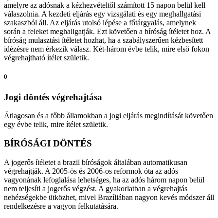
amelyre az adósnak a kézhezvételtől számított 15 napon belül kell
válaszolnia. A kezdeti eljárás egy vizsgálati és egy meghallgatási
szakaszból áll. Az eljárás utolsó lépése a főtárgyalás, amelynek
során a feleket meghallgatják. Ezt követően a bíróság ítéletet hoz. A
bíróság mulasztási ítéletet hozhat, ha a szabályszerűen kézbesített
idézésre nem érkezik válasz. Két-három évbe telik, mire első fokon
végrehajtható ítélet születik.
0
Jogi döntés végrehajtása
Átlagosan és a főbb államokban a jogi eljárás megindítását követően
egy évbe telik, mire ítélet születik.
BÍRÓSÁGI DÖNTÉS
A jogerős ítéletet a brazil bíróságok általában automatikusan
végrehajtják. A 2005-ös és 2006-os reformok óta az adós
vagyonának lefoglalása lehetséges, ha az adós három napon belül
nem teljesíti a jogerős végzést. A gyakorlatban a végrehajtás
nehézségekbe ütközhet, mivel Brazíliában nagyon kevés módszer áll
rendelkezésre a vagyon felkutatására.