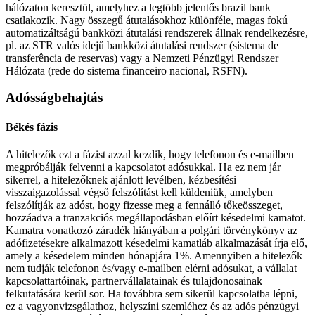
hálózaton keresztül, amelyhez a legtöbb jelentős brazil bank
csatlakozik. Nagy összegű átutalásokhoz különféle, magas fokú
automatizáltságú bankközi átutalási rendszerek állnak rendelkezésre,
pl. az STR valós idejű bankközi átutalási rendszer (sistema de
transferência de reservas) vagy a Nemzeti Pénzügyi Rendszer
Hálózata (rede do sistema financeiro nacional, RSFN).
Adósságbehajtás
Békés fázis
A hitelezők ezt a fázist azzal kezdik, hogy telefonon és e-mailben
megpróbálják felvenni a kapcsolatot adósukkal. Ha ez nem jár
sikerrel, a hitelezőknek ajánlott levélben, kézbesítési
visszaigazolással végső felszólítást kell küldeniük, amelyben
felszólítják az adóst, hogy fizesse meg a fennálló tőkeösszeget,
hozzáadva a tranzakciós megállapodásban előírt késedelmi kamatot.
Kamatra vonatkozó záradék hiányában a polgári törvénykönyv az
adófizetésekre alkalmazott késedelmi kamatláb alkalmazását írja elő,
amely a késedelem minden hónapjára 1%. Amennyiben a hitelezők
nem tudják telefonon és/vagy e-mailben elérni adósukat, a vállalat
kapcsolattartóinak, partnervállalatainak és tulajdonosainak
felkutatására kerül sor. Ha továbbra sem sikerül kapcsolatba lépni,
ez a vagyonvizsgálathoz, helyszíni szemléhez és az adós pénzügyi