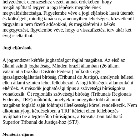
helyzetének elemzéséhez vezet, annak érdekében, hogy
megállapítható legyen a jogi lépések megtételének
megvalósíthatósága. Figyelembe véve a jogi eljárások lassú ütemét
és költségeit, mindig tanácsos, amennyiben lehetséges, közvetlenül
tárgyalni a nem fizető adósokkal, és megkísérelni a békés
megegyezést, figyelembe véve, hogy a visszafizetési terv akár két
évig is eltarthat.
Jogi eljárások
A jogrendszer kétféle joghatóságot foglal magában. Az első az
állami szintű joghatóság. Minden brazil államban (26 állam,
valamint a brazíliai Distrito Federal) működik egy
igazságszolgáltatási bíróság (Tribunal de Justiça), amelynek ítéletei
ellen állami szinten lehet fellebbezni. A jogi költségek államonként
eltérőek. A második joghatósági típus a szövetségi bíróságokra
vonatkozik. Öt regionális szövetségi bíróság (Tribunais Regionais
Federais, TRF) működik, amelyek mindegyike több államot
magában foglaló saját földrajzi illetékességi körrel rendelkezik. Nem
alkotmányjogi kérdésekben a TRF ítéletei ellen fellebbezés
nyújtható be a legfelsőbb bírósághoz, a Brasilia-ban található
Superior Tribunal de Justiça-hoz (STJ).
Monitória eljárás