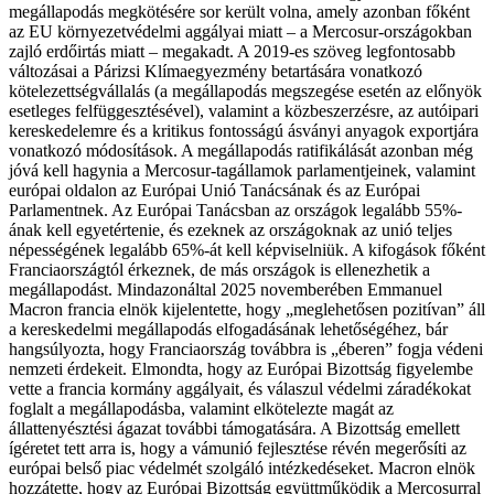
megállapodás megkötésére sor került volna, amely azonban főként
az EU környezetvédelmi aggályai miatt – a Mercosur-országokban
zajló erdőirtás miatt – megakadt. A 2019-es szöveg legfontosabb
változásai a Párizsi Klímaegyezmény betartására vonatkozó
kötelezettségvállalás (a megállapodás megszegése esetén az előnyök
esetleges felfüggesztésével), valamint a közbeszerzésre, az autóipari
kereskedelemre és a kritikus fontosságú ásványi anyagok exportjára
vonatkozó módosítások. A megállapodás ratifikálását azonban még
jóvá kell hagynia a Mercosur-tagállamok parlamentjeinek, valamint
európai oldalon az Európai Unió Tanácsának és az Európai
Parlamentnek. Az Európai Tanácsban az országok legalább 55%-
ának kell egyetértenie, és ezeknek az országoknak az unió teljes
népességének legalább 65%-át kell képviselniük. A kifogások főként
Franciaországtól érkeznek, de más országok is ellenezhetik a
megállapodást. Mindazonáltal 2025 novemberében Emmanuel
Macron francia elnök kijelentette, hogy „meglehetősen pozitívan” áll
a kereskedelmi megállapodás elfogadásának lehetőségéhez, bár
hangsúlyozta, hogy Franciaország továbbra is „éberen” fogja védeni
nemzeti érdekeit. Elmondta, hogy az Európai Bizottság figyelembe
vette a francia kormány aggályait, és válaszul védelmi záradékokat
foglalt a megállapodásba, valamint elkötelezte magát az
állattenyésztési ágazat további támogatására. A Bizottság emellett
ígéretet tett arra is, hogy a vámunió fejlesztése révén megerősíti az
európai belső piac védelmét szolgáló intézkedéseket. Macron elnök
hozzátette, hogy az Európai Bizottság együttműködik a Mercosurral