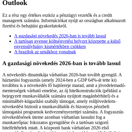
Outlook
Ez a rész egy értékes eszköz a pénzügyi vezetők és a credit
managerek számára. Információkat nyújt az országban alkalmazott
fizetési és behajtási gyakorlatokról.
A gazdasági növekedés 2026-ban is tovább lassul
A tartósan gyenge költségvetési helyzet közepette a külső
egyensúlyhiány kismértékben csökken
A brazilok az urnákhoz vonulnak
A gazdasági növekedés 2026-ban is tovább lassul
A növekedés dinamikája várhatóan 2026-ban tovább gyengül. A
háztartási fogyasztás (amely 2024-ben a GDP 64%-át tette ki)
továbbra is a növekedés fő hajtóereje marad, amit a jövedelemadó-
mentességek várható emelése, az új hitelkonstrukciók (például a
bejegyzett munkavállalók számára nyújtott magánbérhitel) és a
minimálbér-kiigazítási szabály támogat, amely reáljövedelem-
növekedést biztosít a munkavállalók és bizonyos pénzbeli
támogatási programok kedvezményezettjei számára. A fogyasztás
növekedésének üteme azonban várhatóan lassulni fog a
munkaerőpiac fokozatos gyengülése és a tartósan szigorú
hitelfeltételek miatt. A központi bank várhatóan 2026 első