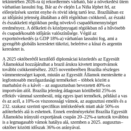
tekintetében 2026-ra új rekordtermés várható, bár a növekedési ütem
várhatóan lassulni fog. Bár az év elején La Niña léphet fel, az
előrejelzések szerint enyhe és rövid ideig tartó lesz. Brazíliában ez
az időjárási jelenség általában a déli régiókban csökkenő, az északi
és északkeleti régiókban pedig növekvő csapadékmennyiséget
eredményez. A délkeleti és középnyugati régiókban nő a hűvösebb
és csapadékosabb időjárás valószínűsége. Végül az
exportnövekedés (a GDP 18%-a) várhatóan lassulni fog, ami a
gyengébb globális keresletet tükrözi, beleértve a kínai és argentin
keresletet is.
A 2025 októberétől kezdődő diplomáciai közeledés az Egyesült
Államokkal hozzájárulhat a brazil árukra kivetett importvámok
további csökkentéséhez. 2025 novemberében Brazília részleges
vámmentességet kapott, miután az Egyesült Államok mentesítette a
legfontosabb mezőgazdasági termékeket – többek között a
marhahúst és a kávét – az augusztusban bevezetett 40%-os
importvám alól. Brazília jelenleg átlagosan körülbelül 25%-os
effektív vámmal szembesül, míg egyes ipari termékek, például a vas
és az acél, a 10%-os viszonossági vámok, az augusztusi emelés és a
232. szakasz szerinti specifikus intézkedések miatt akár 50%-os
adóterhelés alá is eshetnek. Ennek eredményeként Brazília Egyesült
Államokba irányuló exportjának csupán 20–22%-a tartozik továbbra
is a legmagasabb vámok hatálya alá, szemben a 2025. augusztus–
október közötti időszak 36%-os arányával.