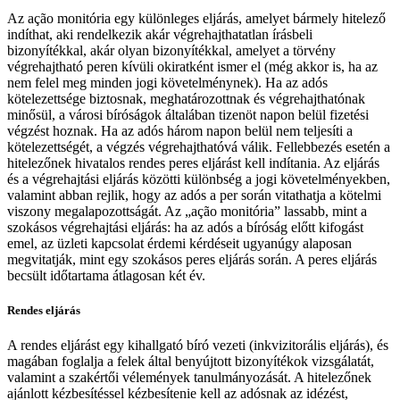
Az ação monitória egy különleges eljárás, amelyet bármely hitelező
indíthat, aki rendelkezik akár végrehajthatatlan írásbeli
bizonyítékkal, akár olyan bizonyítékkal, amelyet a törvény
végrehajtható peren kívüli okiratként ismer el (még akkor is, ha az
nem felel meg minden jogi követelménynek). Ha az adós
kötelezettsége biztosnak, meghatározottnak és végrehajthatónak
minősül, a városi bíróságok általában tizenöt napon belül fizetési
végzést hoznak. Ha az adós három napon belül nem teljesíti a
kötelezettségét, a végzés végrehajthatóvá válik. Fellebbezés esetén a
hitelezőnek hivatalos rendes peres eljárást kell indítania. Az eljárás
és a végrehajtási eljárás közötti különbség a jogi követelményekben,
valamint abban rejlik, hogy az adós a per során vitathatja a kötelmi
viszony megalapozottságát. Az „ação monitória” lassabb, mint a
szokásos végrehajtási eljárás: ha az adós a bíróság előtt kifogást
emel, az üzleti kapcsolat érdemi kérdéseit ugyanúgy alaposan
megvitatják, mint egy szokásos peres eljárás során. A peres eljárás
becsült időtartama átlagosan két év.
Rendes eljárás
A rendes eljárást egy kihallgató bíró vezeti (inkvizitorális eljárás), és
magában foglalja a felek által benyújtott bizonyítékok vizsgálatát,
valamint a szakértői vélemények tanulmányozását. A hitelezőnek
ajánlott kézbesítéssel kézbesítenie kell az adósnak az idézést,