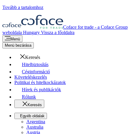
Tovább a tartalomhoz
Coface for trade - a Coface Group
weboldala
Hungary
Vissza a főoldalra
Menü
Menü bezárása
Keresés
Hitelbiztosítás
Céginformáció
Követeléskezelés
Politikai és hitelkockázatok
Hírek és publikációk
Rólunk
Keresés
Egyéb oldalak
Argentina
Australia
Austria