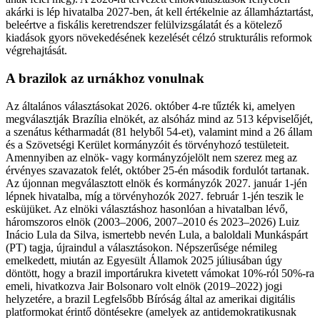
akárki is lép hivatalba 2027-ben, át kell értékelnie az államháztartást,
beleértve a fiskális keretrendszer felülvizsgálatát és a kötelező
kiadások gyors növekedésének kezelését célzó strukturális reformok
végrehajtását.
A brazilok az urnákhoz vonulnak
Az általános választásokat 2026. október 4-re tűzték ki, amelyen
megválasztják Brazília elnökét, az alsóház mind az 513 képviselőjét,
a szenátus kétharmadát (81 helyből 54-et), valamint mind a 26 állam
és a Szövetségi Kerület kormányzóit és törvényhozó testületeit.
Amennyiben az elnök- vagy kormányzójelölt nem szerez meg az
érvényes szavazatok felét, október 25-én második fordulót tartanak.
Az újonnan megválasztott elnök és kormányzók 2027. január 1-jén
lépnek hivatalba, míg a törvényhozók 2027. február 1-jén teszik le
esküjüket. Az elnöki választáshoz hasonlóan a hivatalban lévő,
háromszoros elnök (2003–2006, 2007–2010 és 2023–2026) Luiz
Inácio Lula da Silva, ismertebb nevén Lula, a baloldali Munkáspárt
(PT) tagja, újraindul a választásokon. Népszerűsége némileg
emelkedett, miután az Egyesült Államok 2025 júliusában úgy
döntött, hogy a brazil importárukra kivetett vámokat 10%-ról 50%-ra
emeli, hivatkozva Jair Bolsonaro volt elnök (2019–2022) jogi
helyzetére, a brazil Legfelsőbb Bíróság által az amerikai digitális
platformokat érintő döntésekre (amelyek az antidemokratikusnak