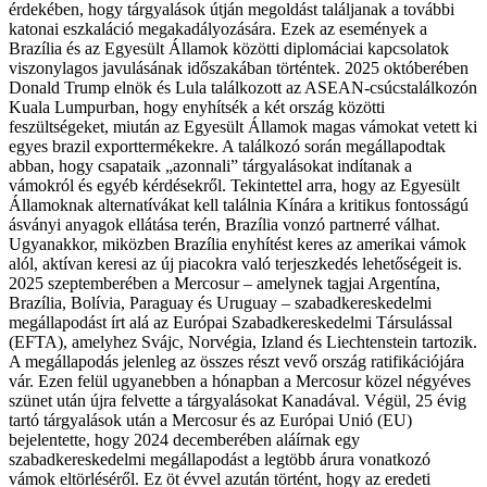
érdekében, hogy tárgyalások útján megoldást találjanak a további
katonai eszkaláció megakadályozására. Ezek az események a
Brazília és az Egyesült Államok közötti diplomáciai kapcsolatok
viszonylagos javulásának időszakában történtek. 2025 októberében
Donald Trump elnök és Lula találkozott az ASEAN-csúcstalálkozón
Kuala Lumpurban, hogy enyhítsék a két ország közötti
feszültségeket, miután az Egyesült Államok magas vámokat vetett ki
egyes brazil exporttermékekre. A találkozó során megállapodtak
abban, hogy csapataik „azonnali” tárgyalásokat indítanak a
vámokról és egyéb kérdésekről. Tekintettel arra, hogy az Egyesült
Államoknak alternatívákat kell találnia Kínára a kritikus fontosságú
ásványi anyagok ellátása terén, Brazília vonzó partnerré válhat.
Ugyanakkor, miközben Brazília enyhítést keres az amerikai vámok
alól, aktívan keresi az új piacokra való terjeszkedés lehetőségeit is.
2025 szeptemberében a Mercosur – amelynek tagjai Argentína,
Brazília, Bolívia, Paraguay és Uruguay – szabadkereskedelmi
megállapodást írt alá az Európai Szabadkereskedelmi Társulással
(EFTA), amelyhez Svájc, Norvégia, Izland és Liechtenstein tartozik.
A megállapodás jelenleg az összes részt vevő ország ratifikációjára
vár. Ezen felül ugyanebben a hónapban a Mercosur közel négyéves
szünet után újra felvette a tárgyalásokat Kanadával. Végül, 25 évig
tartó tárgyalások után a Mercosur és az Európai Unió (EU)
bejelentette, hogy 2024 decemberében aláírnak egy
szabadkereskedelmi megállapodást a legtöbb árura vonatkozó
vámok eltörléséről. Ez öt évvel azután történt, hogy az eredeti