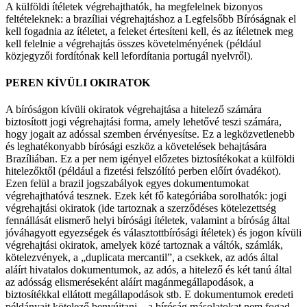
A külföldi ítéletek végrehajthatók, ha megfelelnek bizonyos
feltételeknek: a brazíliai végrehajtáshoz a Legfelsőbb Bíróságnak el
kell fogadnia az ítéletet, a feleket értesíteni kell, és az ítéletnek meg
kell felelnie a végrehajtás összes követelményének (például
közjegyzői fordítónak kell lefordítania portugál nyelvről).
PEREN KÍVÜLI OKIRATOK
A bíróságon kívüli okiratok végrehajtása a hitelező számára
biztosított jogi végrehajtási forma, amely lehetővé teszi számára,
hogy jogait az adóssal szemben érvényesítse. Ez a legközvetlenebb
és leghatékonyabb bírósági eszköz a követelések behajtására
Brazíliában. Ez a per nem igényel előzetes biztosítékokat a külföldi
hitelezőktől (például a fizetési felszólító perben előírt óvadékot).
Ezen felül a brazil jogszabályok egyes dokumentumokat
végrehajthatóvá tesznek. Ezek két fő kategóriába sorolhatók: jogi
végrehajtási okiratok (ide tartoznak a szerződéses kötelezettség
fennállását elismerő helyi bírósági ítéletek, valamint a bíróság által
jóváhagyott egyezségek és választottbírósági ítéletek) és jogon kívüli
végrehajtási okiratok, amelyek közé tartoznak a váltók, számlák,
kötelezvények, a „duplicata mercantil”, a csekkek, az adós által
aláírt hivatalos dokumentumok, az adós, a hitelező és két tanú által
az adósság elismeréseként aláírt magánmegállapodások, a
biztosítékkal ellátott megállapodások stb. E dokumentumok eredeti
példányait kötelező benyújtani – a bíróság másolatokat nem fogad