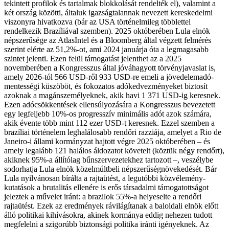
tekintett profilok és tartalmak blokkolását rendelték el), valamint a
két ország közötti, általuk igazságtalannak nevezett kereskedelmi
viszonyra hivatkozva (bár az USA történelmileg többlettel
rendelkezik Brazíliával szemben). 2025 októberében Lula elnök
népszerűsége az AtlasIntel és a Bloomberg által végzett felmérés
szerint elérte az 51,2%-ot, ami 2024 januárja óta a legmagasabb
szintet jelenti. Ezen felül támogatást jelenthet az a 2025
novemberében a Kongresszus által jóváhagyott törvényjavaslat is,
amely 2026-tól 566 USD-ről 933 USD-re emeli a jövedelemadó-
mentességi küszöböt, és fokozatos adókedvezményeket biztosít
azoknak a magánszemélyeknek, akik havi 1 371 USD-ig keresnek.
Ezen adócsökkentések ellensúlyozására a Kongresszus bevezetett
egy legfeljebb 10%-os progresszív minimális adót azok számára,
akik évente több mint 112 ezer USD-t keresnek. Ezzel szemben a
brazíliai történelem leghalálosabb rendőri razziája, amelyet a Rio de
Janeiro-i állami kormányzat hajtott végre 2025 októberében – és
amely legalább 121 halálos áldozatot követelt (köztük négy rendőrt),
akiknek 95%-a állítólag bűnszervezetekhez tartozott –, veszélybe
sodorhatja Lula elnök közelmúltbeli népszerűségnövekedését. Bár
Lula nyilvánosan bírálta a rajtaütést, a legutóbbi közvélemény-
kutatások a brutalitás ellenére is erős társadalmi támogatottságot
jeleztek a művelet iránt: a brazilok 55%-a helyeselte a rendőri
rajtaütést. Ezek az eredmények rávilágítanak a baloldali elnök előtt
álló politikai kihívásokra, akinek kormánya eddig nehezen tudott
megfelelni a szigorúbb biztonsági politika iránti igényeknek. Az