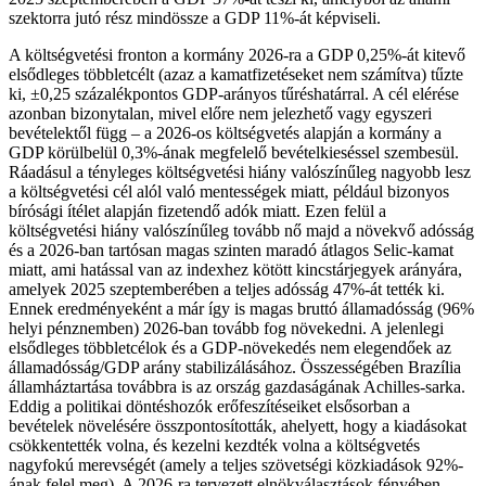
szektorra jutó rész mindössze a GDP 11%-át képviseli.
A költségvetési fronton a kormány 2026-ra a GDP 0,25%-át kitevő
elsődleges többletcélt (azaz a kamatfizetéseket nem számítva) tűzte
ki, ±0,25 százalékpontos GDP-arányos tűréshatárral. A cél elérése
azonban bizonytalan, mivel előre nem jelezhető vagy egyszeri
bevételektől függ – a 2026-os költségvetés alapján a kormány a
GDP körülbelül 0,3%-ának megfelelő bevételkieséssel szembesül.
Ráadásul a tényleges költségvetési hiány valószínűleg nagyobb lesz
a költségvetési cél alól való mentességek miatt, például bizonyos
bírósági ítélet alapján fizetendő adók miatt. Ezen felül a
költségvetési hiány valószínűleg tovább nő majd a növekvő adósság
és a 2026-ban tartósan magas szinten maradó átlagos Selic-kamat
miatt, ami hatással van az indexhez kötött kincstárjegyek arányára,
amelyek 2025 szeptemberében a teljes adósság 47%-át tették ki.
Ennek eredményeként a már így is magas bruttó államadósság (96%
helyi pénznemben) 2026-ban tovább fog növekedni. A jelenlegi
elsődleges többletcélok és a GDP-növekedés nem elegendőek az
államadósság/GDP arány stabilizálásához. Összességében Brazília
államháztartása továbbra is az ország gazdaságának Achilles-sarka.
Eddig a politikai döntéshozók erőfeszítéseiket elsősorban a
bevételek növelésére összpontosították, ahelyett, hogy a kiadásokat
csökkentették volna, és kezelni kezdték volna a költségvetés
nagyfokú merevségét (amely a teljes szövetségi közkiadások 92%-
ának felel meg). A 2026-ra tervezett elnökválasztások fényében