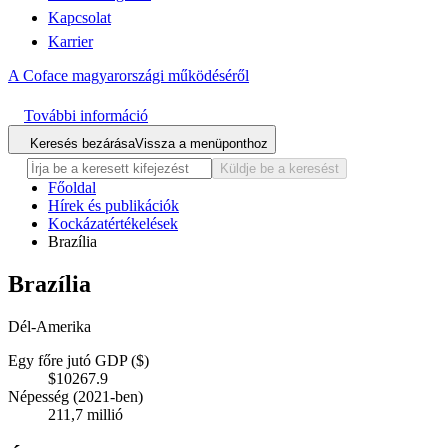
Kapcsolat
Karrier
A Coface magyarországi működéséről
További információ
Keresés bezárása
Vissza a menüponthoz
Küldje be a keresést
Főoldal
Hírek és publikációk
Kockázatértékelések
Brazília
Brazília
Dél-Amerika
Egy főre jutó GDP ($)
$10267.9
Népesség (2021-ben)
211,7 millió