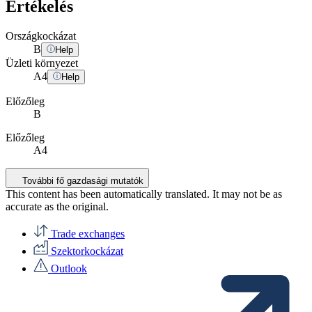
Értékelés
Országkockázat
B
Help
Üzleti környezet
A
4
Help
Előzőleg
B
Előzőleg
A4
További fő gazdasági mutatók
This content has been automatically translated. It may not be as
accurate as the
original
.
Trade exchanges
Szektorkockázat
Outlook