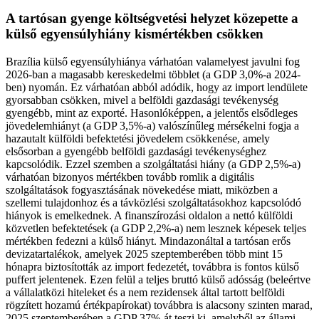
A tartósan gyenge költségvetési helyzet közepette a
külső egyensúlyhiány kismértékben csökken
Brazília külső egyensúlyhiánya várhatóan valamelyest javulni fog
2026-ban a magasabb kereskedelmi többlet (a GDP 3,0%-a 2024-
ben) nyomán. Ez várhatóan abból adódik, hogy az import lendülete
gyorsabban csökken, mivel a belföldi gazdasági tevékenység
gyengébb, mint az exporté. Hasonlóképpen, a jelentős elsődleges
jövedelemhiányt (a GDP 3,5%-a) valószínűleg mérsékelni fogja a
hazautalt külföldi befektetési jövedelem csökkenése, amely
elsősorban a gyengébb belföldi gazdasági tevékenységhez
kapcsolódik. Ezzel szemben a szolgáltatási hiány (a GDP 2,5%-a)
várhatóan bizonyos mértékben tovább romlik a digitális
szolgáltatások fogyasztásának növekedése miatt, miközben a
szellemi tulajdonhoz és a távközlési szolgáltatásokhoz kapcsolódó
hiányok is emelkednek. A finanszírozási oldalon a nettó külföldi
közvetlen befektetések (a GDP 2,2%-a) nem lesznek képesek teljes
mértékben fedezni a külső hiányt. Mindazonáltal a tartósan erős
devizatartalékok, amelyek 2025 szeptemberében több mint 15
hónapra biztosították az import fedezetét, továbbra is fontos külső
puffert jelentenek. Ezen felül a teljes bruttó külső adósság (beleértve
a vállalatközi hiteleket és a nem rezidensek által tartott belföldi
rögzített hozamú értékpapírokat) továbbra is alacsony szinten marad,
2025 szeptemberében a GDP 37%-át teszi ki, amelyből az állami