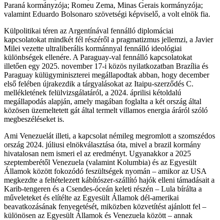
Paraná kormányzója; Romeu Zema, Minas Gerais kormányzója;
valamint Eduardo Bolsonaro szövetségi képviselő, a volt elnök fia.
Külpolitikai téren az Argentínával fennálló diplomáciai
kapcsolatokat mindkét fél részéről a pragmatizmus jellemzi, a Javier
Milei vezette ultraliberális kormánnyal fennálló ideológiai
különbségek ellenére. A Paraguay-val fennálló kapcsolatokat
illetően egy 2025. november 17-i közös nyilatkozatban Brazília és
Paraguay külügyminiszterei megállapodtak abban, hogy december
első felében újrakezdik a tárgyalásokat az Itaipu-szerződés C.
mellékletének felülvizsgálatáról, a 2024. áprilisi kétoldalú
megállapodás alapján, amely magában foglalta a két ország által
közösen üzemeltetett gát által termelt villamos energia áráról szóló
megbeszéléseket is.
Ami Venezuelát illeti, a kapcsolat némileg megromlott a szomszédos
ország 2024. júliusi elnökválasztása óta, mivel a brazil kormány
hivatalosan nem ismeri el az eredményt. Ugyanakkor a 2025
szeptemberétől Venezuela (valamint Kolumbia) és az Egyesült
Államok között fokozódó feszültségek nyomán – amikor az USA
megkezdte a feltételezett kábítószer-szállító hajók elleni támadásait a
Karib-tengeren és a Csendes-óceán keleti részén – Lula bírálta a
műveleteket és elítélte az Egyesült Államok dél-amerikai
beavatkozásának fenyegetését, miközben közvetítést ajánlott fel –
különösen az Egyesült Államok és Venezuela között – annak