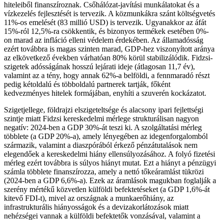
hiteleiből finanszíroznak. Csőhálózat-javítási munkálatokat és a
vízkezelés fejlesztését is tervezik. A közmunkákra szánt költségvetés
11%-os emelését (83 millió USD) is tervezik. Ugyanakkor az áfát
15%-ról 12,5%-ra csökkentik, és bizonyos termékek esetében 0%-
on marad az infláció elleni védelem érdekében. Az államadósság
ezért továbbra is magas szinten marad, GDP-hez viszonyított aránya
az elkövetkező években várhatóan 80% körül stabilizálódik. Fidzsi-
szigetek adósságának hosszú lejárati ideje (átlagosan 11,7 év),
valamint az a tény, hogy annak 62%-a belföldi, a fennmaradó részt
pedig kétoldalú és többoldalú partnerek tartják, főként
kedvezményes hitelek formájában, enyhíti a szuverén kockázatot.
Szigetjellege, földrajzi elszigeteltsége és alacsony ipari fejlettségi
szintje miatt Fidzsi kereskedelmi mérlege strukturálisan nagyon
negatív: 2024-ben a GDP 30%-át teszi ki. A szolgáltatási mérleg
többlete (a GDP 20%-a), amely lényegében az idegenforgalomból
származik, valamint a diaszpórából érkező pénzátutalások nem
elegendőek a kereskedelmi hiány ellensúlyozásához. A folyó fizetési
mérleg ezért továbbra is súlyos hiányt mutat. Ezt a hiányt a pénzügyi
számla többlete finanszírozza, amely a nettó tőkeáramlást tükrözi
(2024-ben a GDP 6,6%-a). Ezek az áramlások magukban foglalják a
szerény mértékű közvetlen külföldi befektetéseket (a GDP 1,6%-át
kitevő FDI-t), mivel az országnak a munkaerőhiány, az
infrastrukturális hiányosságok és a devizakorlátozások miatt
nehézségei vannak a külföldi befektetők vonzásával, valamint a