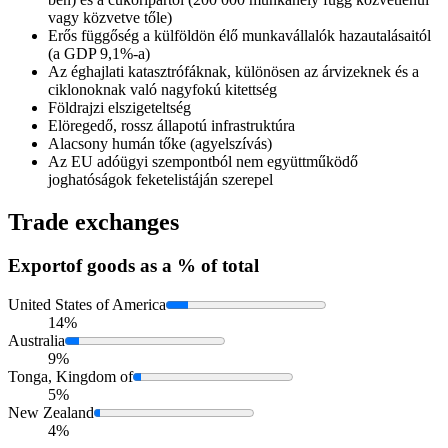
vagy közvetve tőle)
Erős függőség a külföldön élő munkavállalók hazautalásaitól
(a GDP 9,1%-a)
Az éghajlati katasztrófáknak, különösen az árvizeknek és a
ciklonoknak való nagyfokú kitettség
Földrajzi elszigeteltség
Elöregedő, rossz állapotú infrastruktúra
Alacsony humán tőke (agyelszívás)
Az EU adóügyi szempontból nem együttműködő
joghatóságok feketelistáján szerepel
Trade exchanges
Export
of goods as a % of total
United States of America
14%
Australia
9%
Tonga, Kingdom of
5%
New Zealand
4%