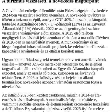
A turizmus visszaesett, a növekedés megtorpant
A Covid utáni erőteljes fellendülés után Fidzsi-szigetek növekedése
2024-ben visszatért a korábbi üteméhez. A növekedés továbbra is
főként a turizmusra épül, amely a GDP 40%-át teszi ki, a látogatók
többsége Ausztráliából (46%), Új-Zélandról (23%) és az Egyesült
Államokból (11%) érkezik. 2022-re az idegenforgalmi szektor
visszatért a világjárvány előtti szintre. A 2025 első felében
megfigyelt lassulás első jelei azonban várhatóan a második félévben
és 2026-ban is megerősítést nyernek. A munkaerőhiány és az
idegenforgalmi infrastrukturális projektek késedelmei korlátozzák a
kapacitást a kivándorlás és az ellátási korlátok miatt.
Ugyanakkor a fidzsi-szigeteki termékekre kivetett amerikai vámok
emelése – amelyet 32%-os mértékben jelentettek be, de jelenleg
tárgyalás alatt áll – csökkentheti az Egyesült Államokba irányuló
exportot, amely az ország fő piaca, különösen az ásványvíz
tekintetében. A 2026-os költségvetésben bejelentett állami
beruházások növekedése azonban várhatóan ösztönözni fogja a
növekedést.
Az infláció 2025-ben kezdett csökkenni, miután a 2024-es áfa-
emelés hatása elhalványult. A nominális árfolyam erősödése,
valamint a globális energia- és élelmiszerárak csökkenése hozzájárul
a deflációhoz. Ez, valamint a köztisztviselők 2025-ös béremelése