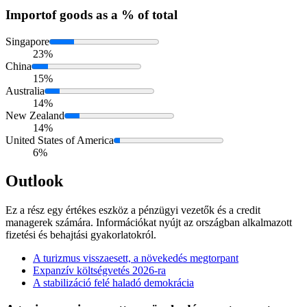
Import
of goods as a % of total
Singapore
23%
China
15%
Australia
14%
New Zealand
14%
United States of America
6%
Outlook
Ez a rész egy értékes eszköz a pénzügyi vezetők és a credit
managerek számára. Információkat nyújt az országban alkalmazott
fizetési és behajtási gyakorlatokról.
A turizmus visszaesett, a növekedés megtorpant
Expanzív költségvetés 2026-ra
A stabilizáció felé haladó demokrácia