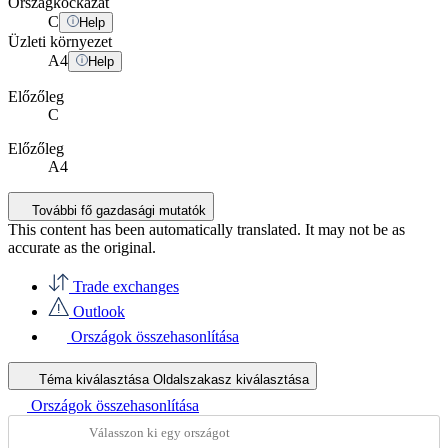
Országkockázat
C
Help
Üzleti környezet
A
4
Help
Előzőleg
C
Előzőleg
A4
További fő gazdasági mutatók
This content has been automatically translated. It may not be as
accurate as the
original
.
Trade exchanges
Outlook
Országok összehasonlítása
Téma kiválasztása
Oldalszakasz kiválasztása
Országok összehasonlítása