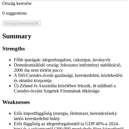
Ország keresése
0
suggestions
Ország keresése
OK
Summary
Strengths
Főbb iparágak: idegenforgalom, cukoripar, ásványvíz
Demokratizálódó ország: fokozatos intézményi stabilizáció,
2006 óta nem történt puccs
A Dél-Csendes-óceán gazdasági, kereskedelmi, közlekedési
és oktatási központja
Új-Zéland és Ausztrália közelében fekszik, itt található a
Csendes-óceáni Szigetek Fórumának titkársága
Weaknesses
Erős importfüggőség (energia, élelmiszer, berendezések):
tartós kereskedelmi hiány
Erős függőség az idegenforgalomtól (a GDP 40%-a 2024-
ben) és a cukoripartól (200 000 munkahely függ közvetlenül