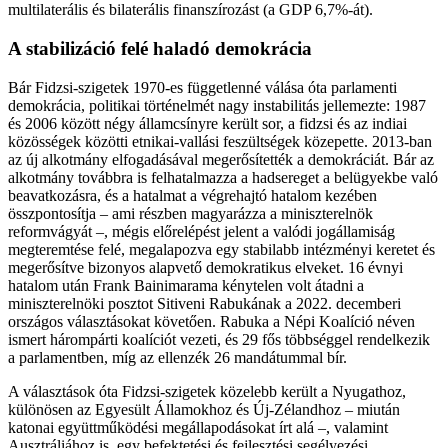
multilaterális és bilaterális finanszírozást (a GDP 6,7%-át).
A stabilizáció felé haladó demokrácia
Bár Fidzsi-szigetek 1970-es függetlenné válása óta parlamenti
demokrácia, politikai történelmét nagy instabilitás jellemezte: 1987
és 2006 között négy államcsínyre került sor, a fidzsi és az indiai
közösségek közötti etnikai-vallási feszültségek közepette. 2013-ban
az új alkotmány elfogadásával megerősítették a demokráciát. Bár az
alkotmány továbbra is felhatalmazza a hadsereget a belügyekbe való
beavatkozásra, és a hatalmat a végrehajtó hatalom kezében
összpontosítja – ami részben magyarázza a miniszterelnök
reformvágyát –, mégis előrelépést jelent a valódi jogállamiság
megteremtése felé, megalapozva egy stabilabb intézményi keretet és
megerősítve bizonyos alapvető demokratikus elveket. 16 évnyi
hatalom után Frank Bainimarama kénytelen volt átadni a
miniszterelnöki posztot Sitiveni Rabukának a 2022. decemberi
országos választásokat követően. Rabuka a Népi Koalíció néven
ismert hárompárti koalíciót vezeti, és 29 fős többséggel rendelkezik
a parlamentben, míg az ellenzék 26 mandátummal bír.
A választások óta Fidzsi-szigetek közelebb került a Nyugathoz,
különösen az Egyesült Államokhoz és Új-Zélandhoz – miután
katonai együttműködési megállapodásokat írt alá –, valamint
Ausztráliához is, egy befektetési és fejlesztési segélyezési