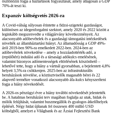
ösztönözni fogja a háztartások fogyasztását, amely átlagosan a GDP
70%-át teszi ki.
Expanzív költségvetés 2026-ra
A Covid-válság súlyosan érintette a fidzsi-szigeteki gazdaságot,
különösen az idegenforgalmi szektort, amely 2020 és 2022 között a
leginkább megszenvedte a világjárvány következményeit. Az
alacsonyabb adóbevételek és a gazdasági támogatási intézkedések
növelték az államháztartási hiányt. Az államadósság a GDP 49%-
áról 2019-ben 90%-ra emelkedett 2022-ben. 2024-ben az
adóbevételek növekedése – amely a hozzáadottérték-adó, a
(repülőtéri) indulási adó és a társasági adókulcs emelésének,
valamint bizonyos adómentességek eltörlésének köszönhető –
lehetővé tette, hogy a hiány a vártnál gyorsabban, a bejelentett 4,8%
helyett 3,5%-ra csökkenjen. 2025-ben az infrastrukturális
beruházások növelése, a köztisztviselők magasabb bérei és 22
alapvető termékre vonatkozó alacsonyabb áfa-kulcs kényszeríteni
fogja a hiány növekedését.
A 2026-os pénzügyi évre a hiány további növekedését jelentették
be. A hatalmas beruházási terv magában foglalja az utak, hidak és
mólók felújítását, valamint buszmegállók és gyalogos átkelőhelyek
építését. Négy hidat újítanak fel összesen 400 millió USD
költségből, amelyet a Világbank és az Ázsiai Fejlesztési Bank