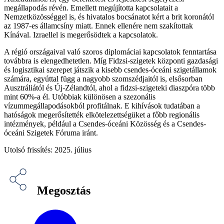
megállapodás révén. Emellett megújította kapcsolatait a
Nemzetközösséggel is, és hivatalos bocsánatot kért a brit koronától
az 1987-es államcsíny miatt. Ennek ellenére nem szakítottak
Kínával. Izraellel is megerősödtek a kapcsolatok.
A régió országaival való szoros diplomáciai kapcsolatok fenntartása
továbbra is elengedhetetlen. Míg Fidzsi-szigetek központi gazdasági
és logisztikai szerepet játszik a kisebb csendes-óceáni szigetállamok
számára, egyúttal függ a nagyobb szomszédjaitól is, elsősorban
Ausztráliától és Új-Zélandtól, ahol a fidzsi-szigeteki diaszpóra több
mint 60%-a él. Utóbbiak különösen a szezonális
vízummegállapodásokból profitálnak. E kihívások tudatában a
hatóságok megerősítették elkötelezettségüket a főbb regionális
intézmények, például a Csendes-óceáni Közösség és a Csendes-
óceáni Szigetek Fóruma iránt.
Utolsó frissítés: 2025. július
Megosztás