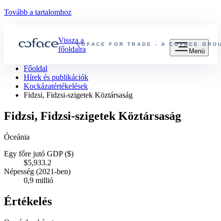
Tovább a tartalomhoz
Vissza a
COFACE FOR TRADE - A COFACE GR
főoldalra
Menü
Főoldal
Hírek és publikációk
Kockázatértékelések
Fidzsi, Fidzsi-szigetek Köztársaság
Fidzsi, Fidzsi-szigetek Köztársaság
Óceánia
Egy főre jutó GDP ($)
$5,933.2
Népesség (2021-ben)
0,9 millió
Értékelés