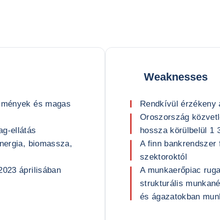
Weaknesses
tézmények és magas
Rendkívül érzékeny 
Oroszország közvetl
ag-ellátás
hossza körülbelül 1
energia, biomassza,
A finn bankrendszer 
szektoroktól
2023 áprilisában
A munkaerőpiac rug
strukturális munkané
és ágazatokban mun