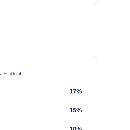
a % of total
17%
15%
10%