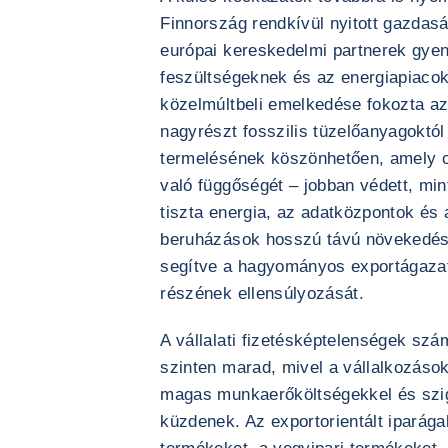
Finnország rendkívül nyitott gazdasá
európai kereskedelmi partnerek gyen
feszültségeknek és az energiapiacok 
közelmúltbeli emelkedése fokozta az
nagyrészt fosszilis tüzelőanyagoktó
termelésének köszönhetően, amely cs
való függőségét – jobban védett, mi
tiszta energia, az adatközpontok és a
beruházások hosszú távú növekedési
segítve a hagyományos exportágazato
részének ellensúlyozását.
A vállalati fizetésképtelenségek sz
szinten marad, mivel a vállalkozások
magas munkaerőköltségekkel és szigo
küzdenek. Az exportorientált iparága