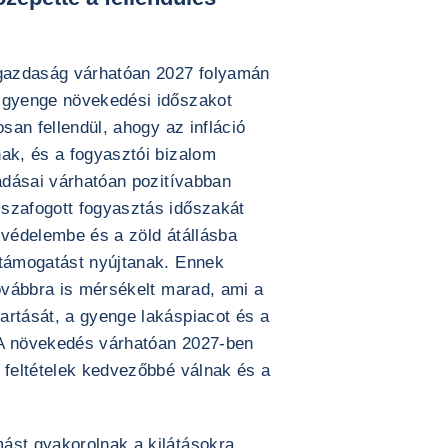
 gazdaság várhatóan 2027 folyamán
ó gyenge növekedési időszakot
osan fellendül, ahogy az infláció
nak, és a fogyasztói bizalom
iadásai várhatóan pozitívabban
szafogott fogyasztás időszakát
 védelembe és a zöld átállásba
 támogatást nyújtanak. Ennek
továbbra is mérsékelt marad, ami a
artását, a gyenge lakáspiacot és a
. A növekedés várhatóan 2027-ben
 feltételek kedvezőbbé válnak és a
ást gyakorolnak a kilátásokra.