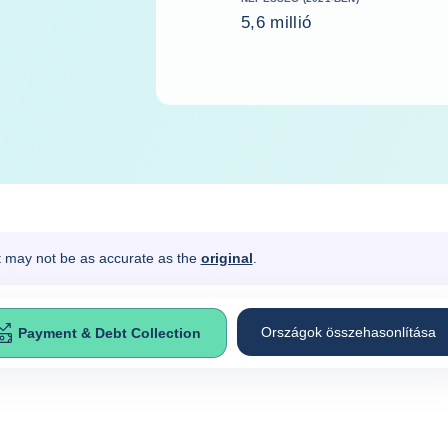
5,6 millió
It may not be as accurate as the
original
.
Országok összehasonlítása
Payment & Debt Collection