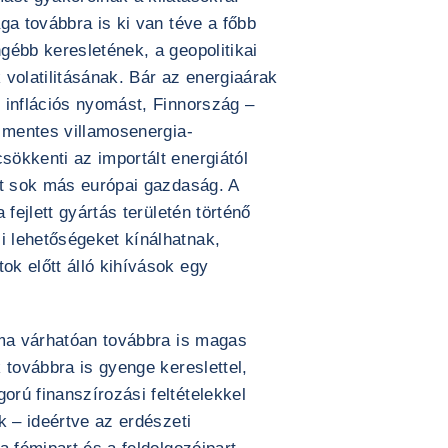
ga továbbra is ki van téve a főbb
gébb keresletének, a geopolitikai
volatilitásának. Bár az energiaárak
 inflációs nyomást, Finnország –
l mentes villamosenergia-
ökkenti az importált energiától
nt sok más európai gazdaság. A
 fejlett gyártás területén történő
 lehetőségeket kínálhatnak,
k előtt álló kihívások egy
áma várhatóan továbbra is magas
 továbbra is gyenge kereslettel,
rú finanszírozási feltételekkel
k – ideértve az erdészeti