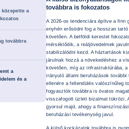
továbbra is fokozatos
 közepette a
okozatos
A 2026-os tendenciára építve a finn
enyhén erősödni fog a hosszan tart
követően. A belföldi kereslet fokozat
g továbbra
mérséklődik, a reáljövedelmek javul
stabilizálódni kezd. A háztartások k
járulnak hozzá a növekedéshez a vis
követően, míg az infrastruktúrába, a
remt a
irányuló állami beruházások további
édelem és a
ellenére a fellendülés valószínűleg 
fogyasztók továbbra is óvatos magat
visszafogott üzleti bizalmat tükrözi
gyorsul majd, ahogy a finanszírozási
beruházási tevékenység javul.
A külső kockázatok továbbra is nyom