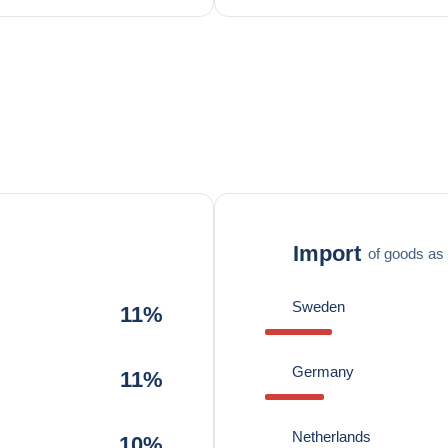
Import
of goods as 
Sweden
11%
Germany
11%
Netherlands
10%