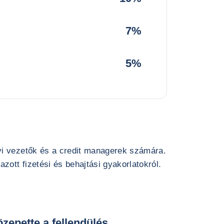
7%
5%
yi vezetők és a credit managerek számára.
zott fizetési és behajtási gyakorlatokról.
zepette a fellendülés