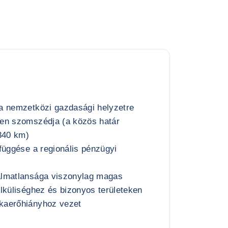
a nemzetközi gazdasági helyzetre
en szomszédja (a közös határ
 340 km)
függése a regionális pénzügyi
almatlansága viszonylag magas
lküliséghez és bizonyos területeken
kaerőhiányhoz vezet