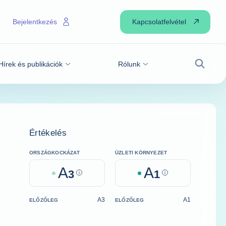
Kapcsolatfelvétel
Bejelentkezés
Hírek és publikációk
Rólunk
Keresé
Értékelés
ORSZÁGKOCKÁZAT
ÜZLETI KÖRNYEZET
A
A
3
Help
1
Help
A3
A1
ELŐZŐLEG
ELŐZŐLEG