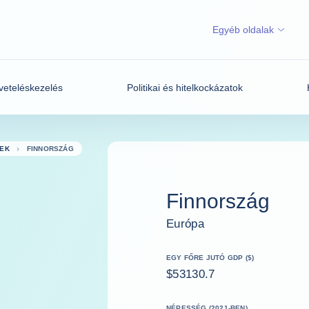
Egyéb oldalak
veteléskezelés
Politikai és hitelkockázatok
EK
FINNORSZÁG
Finnország
Európa
EGY FŐRE JUTÓ GDP ($)
$53130.7
NÉPESSÉG (2021-BEN)