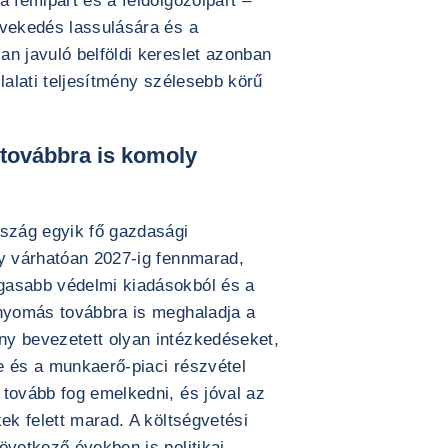
a fémipart és a feldolgozóipart –
övekedés lassulására és a
n javuló belföldi kereslet azonban
lalati teljesítmény szélesebb körű
továbbra is komoly
rszág egyik fő gazdasági
ny várhatóan 2027-ig fennmarad,
gasabb védelmi kiadásokból és a
 nyomás továbbra is meghaladja a
y bevezetett olyan intézkedéseket,
e és a munkaerő-piaci részvétel
 tovább fog emelkedni, és jóval az
ek felett marad. A költségvetési
övetkező években is politikai