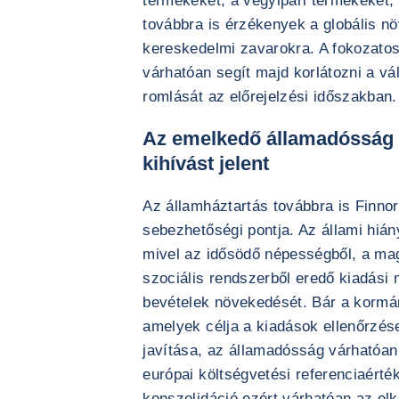
termékeket, a vegyipari termékeket, 
továbbra is érzékenyek a globális n
kereskedelmi zavarokra. A fokozatosa
várhatóan segít majd korlátozni a vál
romlását az előrejelzési időszakban.
Az emelkedő államadósság 
kihívást jelent
Az államháztartás továbbra is Finno
sebezhetőségi pontja. Az állami hiá
mivel az idősödő népességből, a ma
szociális rendszerből eredő kiadási
bevételek növekedését. Bár a kormán
amelyek célja a kiadások ellenőrzés
javítása, az államadósság várhatóan
európai költségvetési referenciaérték
konszolidáció ezért várhatóan az elk