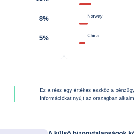
Norway
8%
China
5%
Ez a rész egy értékes eszköz a pénzüg
Információkat nyújt az országban alkalma
A külső bizonytalanságok kö