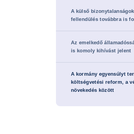
A külső bizonytalanságok
fellendülés továbbra is f
Az emelkedő államadóssá
is komoly kihívást jelent
A kormány egyensúlyt te
költségvetési reform, a v
növekedés között