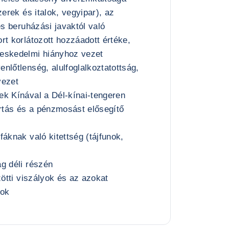
zerek és italok, vegyipar), az
és beruházási javaktól való
rt korlátozott hozzáadott értéke,
eskedelmi hiányhoz vezet
nlőtlenség, alulfoglalkoztatottság,
vezet
ek Kínával a Dél-kínai-tengeren
artás és a pénzmosást elősegítő
fáknak való kitettség (tájfunok,
g déli részén
zötti viszályok és az azokat
dok