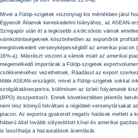
Mivel a Fülöp-szigetek viszonylag kis mértékben járul h
Egyesült Államok kereskedelmi hiányához, az ASEAN-or
Szingapúr után itt a legkisebb a kölcsönös vámok emelk
vámkülönbségeknek köszönhetően az exportőrök profitál
megnövekedett versenyképességből az amerikai piacon (a
16%-a). Másrészt viszont a vámok miatt az amerikai pia
megemelkedő importárak a Fülöp-szigetek exportvolume
csökkenéséhez vezethetnek. Ráadásul az export szerkeze
többi ASEAN-országtól, mivel a Fülöp-szigetek sokkal in
szolgáltatásexportra, különösen az üzleti folyamatok kis
(BPO) összpontosít. Ennek következtében jelentős beruh
nem lesz könnyű felváltani a régióbeli versenytársakat a
piacon. Az exportra gyakorolt negatív hatások mellett a 
háború által tovább súlyosbított kínai és amerikai gazd
is lassíthatja a hazautalások áramlását.