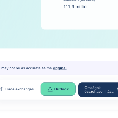
NÉPESSÉG (2021-BEN)
111,9 millió
It may not be as accurate as the
original
.
Országok
Trade exchanges
Outlook
összehasonlítása