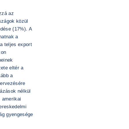
ozzá az
szágok közül
edése (17%). A
hatnak a
 teljes export
con
neinek
te eltér a
kább a
zervezésére
ázások nélkül
z amerikai
kereskedelmi
aság gyengesége