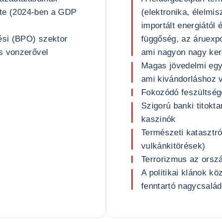
dete (2024-ben a GDP
(elektronika, élelmis
importált energiától 
ési (BPO) szektor
függőség, az áruexpo
s vonzerővel
ami nagyon nagy ker
Magas jövedelmi egye
ami kivándorláshoz 
Fokozódó feszültség
Szigorú banki titokt
kaszinók
Természeti katasztró
vulkánkitörések)
Terrorizmus az orszá
A politikai klánok kö
fenntartó nagycsalá