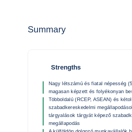
Summary
Strengths
Nagy létszámú és fiatal népesség (5
magasan képzett és folyékonyan bes
Többoldalú (RCEP, ASEAN) és kétol
szabadkereskedelmi megállapodások
tárgyalások tárgyát képező szabad
megállapodás
A külföldön dolgozó munkavállalók 