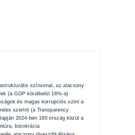
astrukturális színvonal, az alacsony
lek (a GDP körülbelül 16%-a)
ságok és magas korrupciós szint a
index szerint (a Transparency
 alapján 2024-ben 180 ország közül a
entúra, bürokrácia
melés alacsony diverzifikáltsága