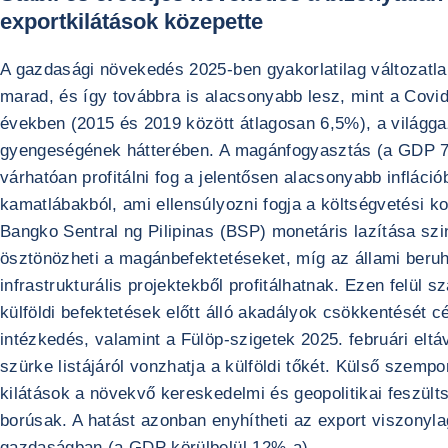
exportkilátások közepette
A gazdasági növekedés 2025-ben gyakorlatilag változatla
marad, és így továbbra is alacsonyabb lesz, mint a Covid-
években (2015 és 2019 között átlagosan 6,5%), a világg
gyengeségének hátterében. A magánfogyasztás (a GDP 
várhatóan profitálni fog a jelentősen alacsonyabb infláció
kamatlábakból, ami ellensúlyozni fogja a költségvetési ko
Bangko Sentral ng Pilipinas (BSP) monetáris lazítása szi
ösztönözheti a magánbefektetéseket, míg az állami beru
infrastrukturális projektekből profitálhatnak. Ezen felül 
külföldi befektetések előtt álló akadályok csökkentését c
intézkedés, valamint a Fülöp-szigetek 2025. februári eltá
szürke listájáról vonzhatja a külföldi tőkét. Külső szempo
kilátások a növekvő kereskedelmi és geopolitikai feszült
borúsak. A hatást azonban enyhítheti az export viszonyla
gazdaságban (a GDP körülbelül 12%-a).