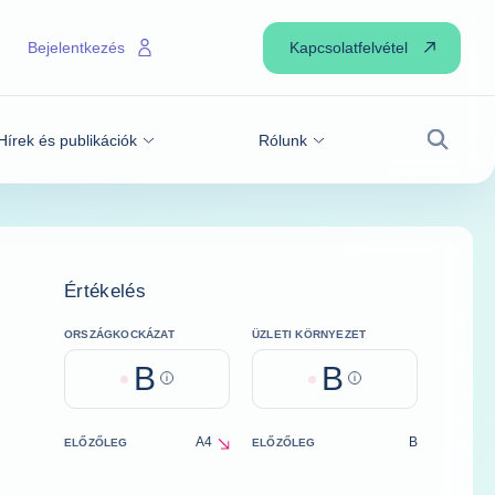
Kapcsolatfelvétel
Bejelentkezés
Hírek és publikációk
Rólunk
Keresé
Értékelés
ORSZÁGKOCKÁZAT
ÜZLETI KÖRNYEZET
B
B
Help
Help
A4
B
ELŐZŐLEG
ELŐZŐLEG
decrease