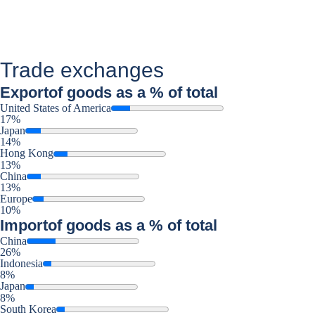
Trade exchanges
Export
of goods as a % of total
United States of America
17%
Japan
14%
Hong Kong
13%
China
13%
Europe
10%
Import
of goods as a % of total
China
26%
Indonesia
8%
Japan
8%
South Korea