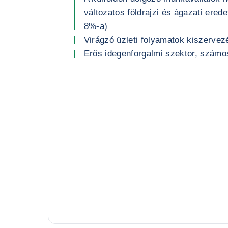
változatos földrajzi és ágazati ere
8%-a)
Virágzó üzleti folyamatok kiszervez
Erős idegenforgalmi szektor, számo