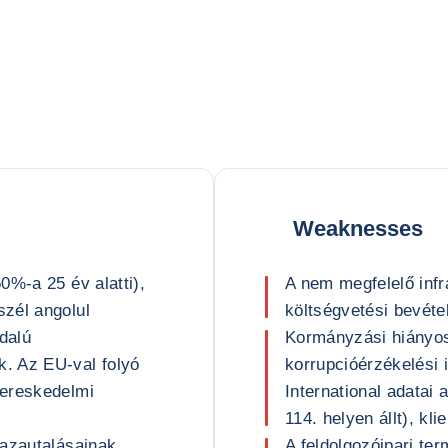
Weaknesses
0%-a 25 év alatti),
A nem megfelelő infr
zél angolul
költségvetési bevéte
dalú
Kormányzási hiányos
. Az EU-val folyó
korrupcióérzékelési 
kereskedelmi
International adatai
114. helyen állt), kli
hazautalásainak
A feldolgozóipari ter