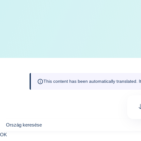
This content has been automatically translated. 
Ország keresése
Ország keresése
0
OK
suggestions