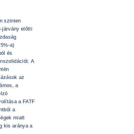
n szinten
járvány előtti
azdaság
75%-a)
ból és
nszolidációt. A
ntén
házások az
számos, a
élzó
volítása a FATF
ntból a
ségek miatt
g kis aránya a