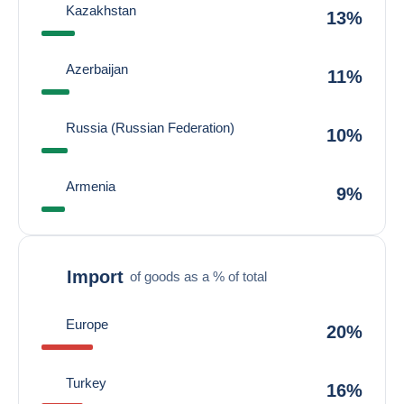
Kazakhstan
13%
Azerbaijan
11%
Russia (Russian Federation)
10%
Armenia
9%
Import
of goods as a % of total
Europe
20%
Turkey
16%