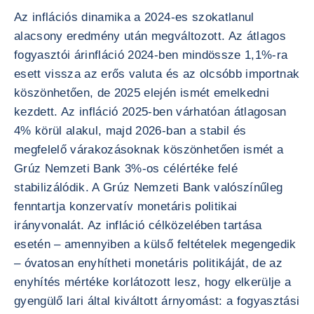
Az inflációs dinamika a 2024-es szokatlanul
alacsony eredmény után megváltozott. Az átlagos
fogyasztói árinfláció 2024-ben mindössze 1,1%-ra
esett vissza az erős valuta és az olcsóbb importnak
köszönhetően, de 2025 elején ismét emelkedni
kezdett. Az infláció 2025-ben várhatóan átlagosan
4% körül alakul, majd 2026-ban a stabil és
megfelelő várakozásoknak köszönhetően ismét a
Grúz Nemzeti Bank 3%-os célértéke felé
stabilizálódik. A Grúz Nemzeti Bank valószínűleg
fenntartja konzervatív monetáris politikai
irányvonalát. Az infláció célközelében tartása
esetén – amennyiben a külső feltételek megengedik
– óvatosan enyhítheti monetáris politikáját, de az
enyhítés mértéke korlátozott lesz, hogy elkerülje a
gyengülő lari által kiváltott árnyomást: a fogyasztási