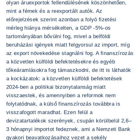
olyan áruexportok fellendülésének köszönhetően,
mint a fémek és a reexportált autók. Az
előrejelzések szerint azonban a folyó fizetési
mérleg hiánya mérsékelten, a GDP -5%-os
tartományában bővülni fog, mivel a belföldi
beruházási igények miatt felgyorsul az import, míg
az export növekedése stagnálni fog. A finanszírozás
a közvetlen külföldi befektetésekre és egyéb
tőkeáramlásokra fog támaszkodni, de itt is láthatók
a kockázatok: a közvetlen külföldi befektetések
2024-ben a politikai bizonytalanság miatt
visszaestek, és amennyiben a reformok nem
folytatódnak, a külső finanszírozás továbbra is
visszafogott maradhat. Ezen felül a
devizatartalékok szerények, csupán körülbelül 2,6–
3 hónapnyi importot fedeznek, ami a Nemzeti Bank
gyakori beavatkozásaihoz vezet a sekély