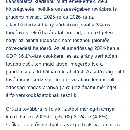
kapcsolatos kiadások miatt emelkedtek, de a
költségvetési politika összességében továbbra is
prudens maradt. 2025-re és 2026-ra az
államháztartási hiány várhatóan jóval a 3%-os
törvényes felső határ alatt marad, ami azt jelenti,
hogy az állami kiadások nem lesznek jelentős
növekedési hajtóerő. Az államadósság 2024-ben a
GDP 36,1%-ára csökkent, és az arány várhatóan
tovább csökken majd kissé, megerősítve a
pandémiás sokkból való kilábalást. Az adósságprofil
továbbra is kedvező, de a devizában denominált
adósság magas aránya (75%) az állami mérleget
árfolyamkockázatoknak teszi ki.
Grúzia továbbra is folyó fizetési mérleg-hiánnyal
küzd, bár ez 2023-tól (-5,6%) 2024-re (4,6%)
szűkült az erős szolgáltatásexportnak, valamint az