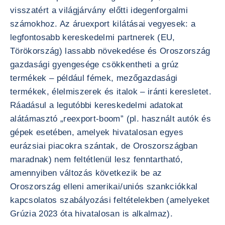
visszatért a világjárvány előtti idegenforgalmi
számokhoz. Az áruexport kilátásai vegyesek: a
legfontosabb kereskedelmi partnerek (EU,
Törökország) lassabb növekedése és Oroszország
gazdasági gyengesége csökkentheti a grúz
termékek – például fémek, mezőgazdasági
termékek, élelmiszerek és italok – iránti keresletet.
Ráadásul a legutóbbi kereskedelmi adatokat
alátámasztó „reexport-boom” (pl. használt autók és
gépek esetében, amelyek hivatalosan egyes
eurázsiai piacokra szántak, de Oroszországban
maradnak) nem feltétlenül lesz fenntartható,
amennyiben változás következik be az
Oroszország elleni amerikai/uniós szankciókkal
kapcsolatos szabályozási feltételekben (amelyeket
Grúzia 2023 óta hivatalosan is alkalmaz).