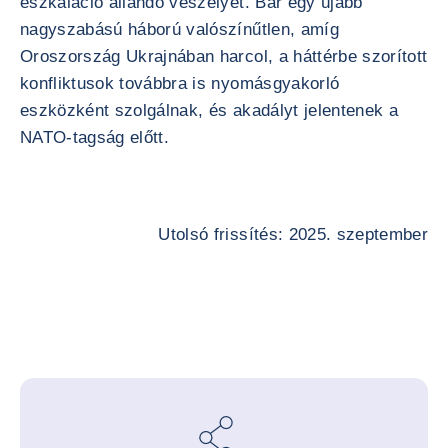
eszkaláció állandó veszélyét. Bár egy újabb
nagyszabású háború valószínűtlen, amíg
Oroszország Ukrajnában harcol, a háttérbe szorított
konfliktusok továbbra is nyomásgyakorló
eszközként szolgálnak, és akadályt jelentenek a
NATO-tagság előtt.
Utolsó frissítés: 2025. szeptember