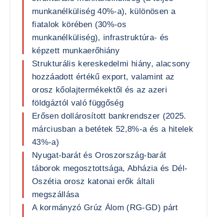
munkanélküliség 40%-a), különösen a
fiatalok körében (30%-os
munkanélküliség), infrastruktúra- és
képzett munkaerőhiány
Strukturális kereskedelmi hiány, alacsony
hozzáadott értékű export, valamint az
orosz kőolajtermékektől és az azeri
földgáztól való függőség
Erősen dollárosított bankrendszer (2025.
márciusban a betétek 52,8%-a és a hitelek
43%-a)
Nyugat-barát és Oroszország-barát
táborok megosztottsága, Abházia és Dél-
Oszétia orosz katonai erők általi
megszállása
A kormányzó Grúz Álom (RG-GD) párt