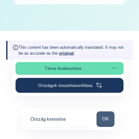
This content has been automatically translated. It may not
be as accurate as the
original
.
Téma kiválasztása
Oldalszakasz kiválasztása
Országok összehasonlítása
Ország keresése
OK
Ország keresése
0
suggestions