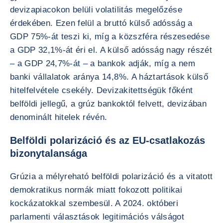
devizapiacokon belüli volatilitás megelőzése
érdekében. Ezen felül a bruttó külső adósság a
GDP 75%-át teszi ki, míg a közszféra részesedése
a GDP 32,1%-át éri el. A külső adósság nagy részét
– a GDP 24,7%-át – a bankok adják, míg a nem
banki vállalatok aránya 14,8%. A háztartások külső
hitelfelvétele csekély. Devizakitettségük főként
belföldi jellegű, a grúz bankoktól felvett, devizában
denominált hitelek révén.
Belföldi polarizáció és az EU-csatlakozás
bizonytalansága
Grúzia a mélyreható belföldi polarizáció és a vitatott
demokratikus normák miatt fokozott politikai
kockázatokkal szembesül. A 2024. októberi
parlamenti választások legitimációs válságot