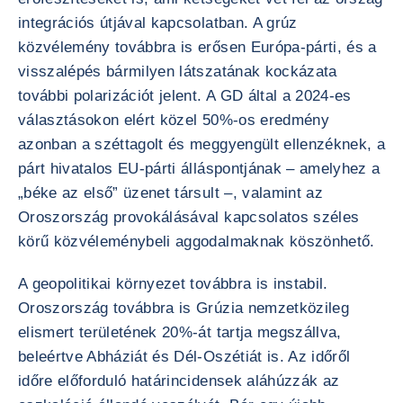
integrációs útjával kapcsolatban. A grúz
közvélemény továbbra is erősen Európa-párti, és a
visszalépés bármilyen látszatának kockázata
további polarizációt jelent. A GD által a 2024-es
választásokon elért közel 50%-os eredmény
azonban a széttagolt és meggyengült ellenzéknek, a
párt hivatalos EU-párti álláspontjának – amelyhez a
„béke az első” üzenet társult –, valamint az
Oroszország provokálásával kapcsolatos széles
körű közvéleménybeli aggodalmaknak köszönhető.
A geopolitikai környezet továbbra is instabil.
Oroszország továbbra is Grúzia nemzetközileg
elismert területének 20%-át tartja megszállva,
beleértve Abháziát és Dél-Oszétiát is. Az időről
időre előforduló határincidensek aláhúzzák az