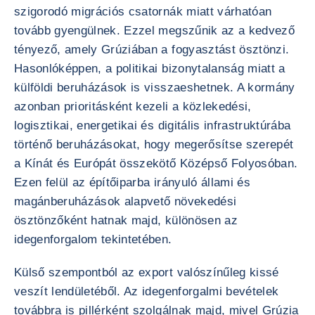
szigorodó migrációs csatornák miatt várhatóan
tovább gyengülnek. Ezzel megszűnik az a kedvező
tényező, amely Grúziában a fogyasztást ösztönzi.
Hasonlóképpen, a politikai bizonytalanság miatt a
külföldi beruházások is visszaeshetnek. A kormány
azonban prioritásként kezeli a közlekedési,
logisztikai, energetikai és digitális infrastruktúrába
történő beruházásokat, hogy megerősítse szerepét
a Kínát és Európát összekötő Középső Folyosóban.
Ezen felül az építőiparba irányuló állami és
magánberuházások alapvető növekedési
ösztönzőként hatnak majd, különösen az
idegenforgalom tekintetében.
Külső szempontból az export valószínűleg kissé
veszít lendületéből. Az idegenforgalmi bevételek
továbbra is pillérként szolgálnak majd, mivel Grúzia