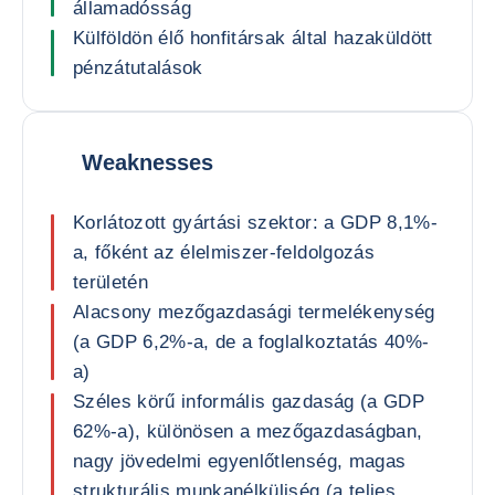
államadósság
Külföldön élő honfitársak által hazaküldött
pénzátutalások
Weaknesses
Korlátozott gyártási szektor: a GDP 8,1%-
a, főként az élelmiszer-feldolgozás
területén
Alacsony mezőgazdasági termelékenység
(a GDP 6,2%-a, de a foglalkoztatás 40%-
a)
Széles körű informális gazdaság (a GDP
62%-a), különösen a mezőgazdaságban,
nagy jövedelmi egyenlőtlenség, magas
strukturális munkanélküliség (a teljes