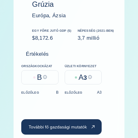
Grúzia
Európa, Ázsia
EGY FŐRE JUTÓ GDP ($)
NÉPESSÉG (2021-BEN)
$8,172.6
3,7 millió
Értékelés
ORSZÁGKOCKÁZAT
ÜZLETI KÖRNYEZET
B
A
Help
3
Help
B
A3
ELŐZŐLEG
ELŐZŐLEG
További fő gazdasági mutatók