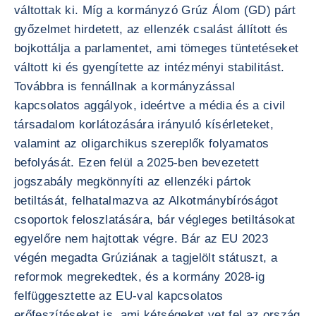
váltottak ki. Míg a kormányzó Grúz Álom (GD) párt
győzelmet hirdetett, az ellenzék csalást állított és
bojkottálja a parlamentet, ami tömeges tüntetéseket
váltott ki és gyengítette az intézményi stabilitást.
Továbbra is fennállnak a kormányzással
kapcsolatos aggályok, ideértve a média és a civil
társadalom korlátozására irányuló kísérleteket,
valamint az oligarchikus szereplők folyamatos
befolyását. Ezen felül a 2025-ben bevezetett
jogszabály megkönnyíti az ellenzéki pártok
betiltását, felhatalmazva az Alkotmánybíróságot
csoportok feloszlatására, bár végleges betiltásokat
egyelőre nem hajtottak végre. Bár az EU 2023
végén megadta Grúziának a tagjelölt státuszt, a
reformok megrekedtek, és a kormány 2028-ig
felfüggesztette az EU-val kapcsolatos
erőfeszítéseket is, ami kétségeket vet fel az ország