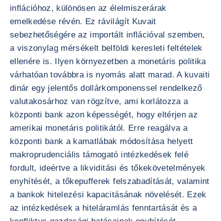
inflációhoz, különösen az élelmiszerárak
emelkedése révén. Ez rávilágít Kuvait
sebezhetőségére az importált inflációval szemben,
a viszonylag mérsékelt belföldi keresleti feltételek
ellenére is. Ilyen környezetben a monetáris politika
várhatóan továbbra is nyomás alatt marad. A kuvaiti
dinár egy jelentős dollárkomponenssel rendelkező
valutakosárhoz van rögzítve, ami korlátozza a
központi bank azon képességét, hogy eltérjen az
amerikai monetáris politikától. Erre reagálva a
központi bank a kamatlábak módosítása helyett
makroprudenciális támogató intézkedések felé
fordult, ideértve a likviditási és tőkekövetelmények
enyhítését, a tőkepufferek felszabadítását, valamint
a bankok hitelezési kapacitásának növelését. Ezek
az intézkedések a hiteláramlás fenntartását és a