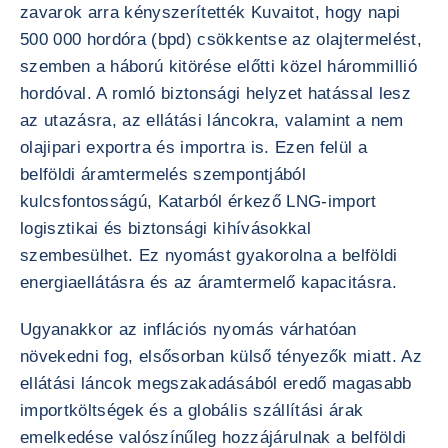
zavarok arra kényszerítették Kuvaitot, hogy napi
500 000 hordóra (bpd) csökkentse az olajtermelést,
szemben a háború kitörése előtti közel hárommillió
hordóval. A romló biztonsági helyzet hatással lesz
az utazásra, az ellátási láncokra, valamint a nem
olajipari exportra és importra is. Ezen felül a
belföldi áramtermelés szempontjából
kulcsfontosságú, Katarból érkező LNG-import
logisztikai és biztonsági kihívásokkal
szembesülhet. Ez nyomást gyakorolna a belföldi
energiaellátásra és az áramtermelő kapacitásra.
Ugyanakkor az inflációs nyomás várhatóan
növekedni fog, elsősorban külső tényezők miatt. Az
ellátási láncok megszakadásából eredő magasabb
importköltségek és a globális szállítási árak
emelkedése valószínűleg hozzájárulnak a belföldi