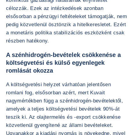
konfliktus gazdasági hatásainak enyhítését
célozzák. Ezek az intézkedések azonban
elsősorban a pénzügyi feltételeket támogatják, nem
pedig közvetlenül ösztönzik a hitelkeresletet. Ezért
a monetáris politika stabilizációs eszközként csak
részben hatékony.
A szénhidrogén-bevételek csökkenése a
költségvetési és külső egyenlegek
romlását okozza
A költségvetési helyzet várhatóan jelentősen
romlani fog, elsősorban azért, mert Kuvait
nagymértékben függ a szénhidrogén-bevételektől,
amelyek a teljes költségvetési bevételek 90%-át
teszik ki. Az olajtermelés és -export csökkenése
közvetlenül gyengítené az állami bevételeket.
Ugyanakkor a kiadási nyomás is növekedne, mivel