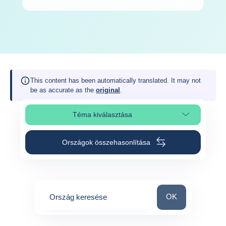
This content has been automatically translated. It may not
be as accurate as the
original
.
Téma kiválasztása
Oldalszakasz kiválasztása
Országok összehasonlítása
Ország keresése
OK
Ország keresése
0
suggestions