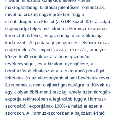
Iránban elhúzódó konfliktus esetén Kuvait
makrogazdasági kilátásai jelentősen romlanának,
mivel az ország nagymértékben függ a
szénhidrogén-szektortól (a GDP közel 45%-át adja),
olajexportja teljes mértékben a Hormuzi-szoroson
keresztül történik, és gazdasági diverzifikációja
korlátozott. A gazdasági visszaesést elsősorban az
olajtermelés és -export zavarai okozzák, amelyek
közvetlenül érintik az általános gazdasági
tevékenységet, és a bizalom gyengülése, a
beruházások elhalasztása, a szigorodó pénzügyi
feltételek és az alacsonyabb állami bevételek révén
átterjednek a nem olajipari gazdaságra is. Kuvait az
egyik olyan öböl-menti ország, amely szénhidrogén-
exportja tekintetében a leginkább függ a Hormuzi-
szorosától: exportjának 100%-a halad át ezen a
szoroson. A Hormuz-szorosban a hajózást érintő