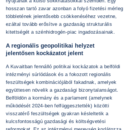
nyújtanak a külső sokkhatásokkal szemben. Egy
hosszan tartó zavar azonban a folyó fizetési mérleg
többletének jelentősebb csökkenéséhez vezetne,
ezáltal tovább erősítve a gazdaság strukturális
kitettségét a szénhidrogén-piac ingadozásainak.
A regionális geopolitikai helyzet
jelentősen kockázatot jelent
A Kuvaitban fennálló politikai kockázatok a belföldi
intézményi súrlódások és a fokozott regionális
feszültségek kombinációjából fakadnak, amelyek
együttesen növelik a gazdasági bizonytalanságot.
Belföldön a kormány és a parlament (amelynek
működését 2024-ben felfüggesztették) közötti
visszatérő feszültségek gyakran késleltetik a
kulcsfontosságú gazdasági és költségvetési
reformokat. Ez az intézményi merevség korlátozza