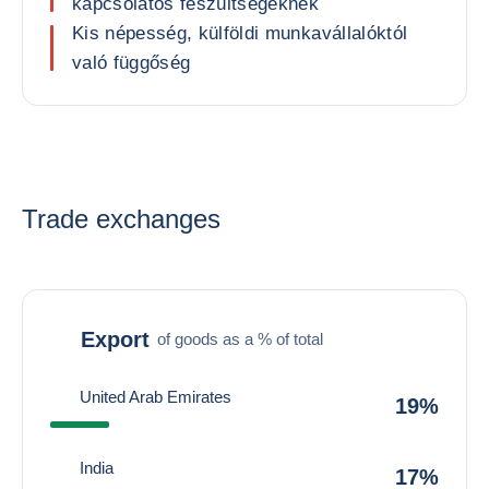
kapcsolatos feszültségeknek
Kis népesség, külföldi munkavállalóktól
való függőség
Trade exchanges
Export
of goods as a % of total
United Arab Emirates
19%
India
17%