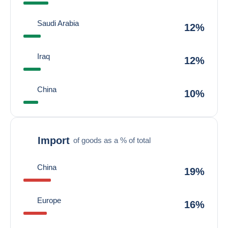
Saudi Arabia
12%
Iraq
12%
China
10%
Import
of goods as a % of total
China
19%
Europe
16%