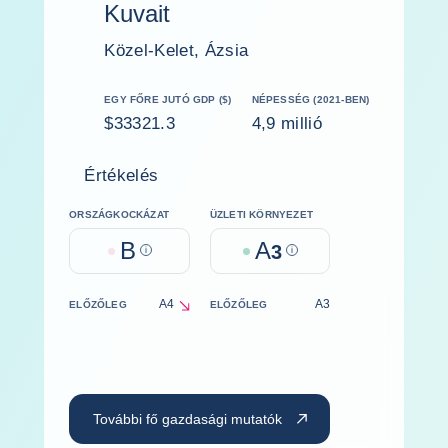
Kuvait
Közel-Kelet, Ázsia
EGY FŐRE JUTÓ GDP ($)
NÉPESSÉG (2021-BEN)
$33321.3
4,9 millió
Értékelés
ORSZÁGKOCKÁZAT
ÜZLETI KÖRNYEZET
B
A
Help
3
Help
A4
A3
ELŐZŐLEG
ELŐZŐLEG
decrease
További fő gazdasági mutatók