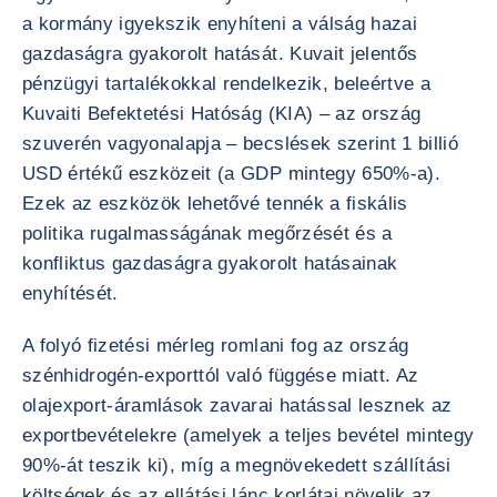
a kormány igyekszik enyhíteni a válság hazai
gazdaságra gyakorolt hatását. Kuvait jelentős
pénzügyi tartalékokkal rendelkezik, beleértve a
Kuvaiti Befektetési Hatóság (KIA) – az ország
szuverén vagyonalapja – becslések szerint 1 billió
USD értékű eszközeit (a GDP mintegy 650%-a).
Ezek az eszközök lehetővé tennék a fiskális
politika rugalmasságának megőrzését és a
konfliktus gazdaságra gyakorolt hatásainak
enyhítését.
A folyó fizetési mérleg romlani fog az ország
szénhidrogén-exporttól való függése miatt. Az
olajexport-áramlások zavarai hatással lesznek az
exportbevételekre (amelyek a teljes bevétel mintegy
90%-át teszik ki), míg a megnövekedett szállítási
költségek és az ellátási lánc korlátai növelik az