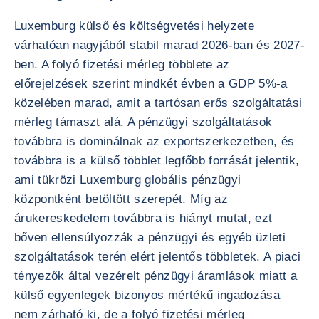
Luxemburg külső és költségvetési helyzete
várhatóan nagyjából stabil marad 2026-ban és 2027-
ben. A folyó fizetési mérleg többlete az
előrejelzések szerint mindkét évben a GDP 5%-a
közelében marad, amit a tartósan erős szolgáltatási
mérleg támaszt alá. A pénzügyi szolgáltatások
továbbra is dominálnak az exportszerkezetben, és
továbbra is a külső többlet legfőbb forrását jelentik,
ami tükrözi Luxemburg globális pénzügyi
központként betöltött szerepét. Míg az
árukereskedelem továbbra is hiányt mutat, ezt
bőven ellensúlyozzák a pénzügyi és egyéb üzleti
szolgáltatások terén elért jelentős többletek. A piaci
tényezők által vezérelt pénzügyi áramlások miatt a
külső egyenlegek bizonyos mértékű ingadozása
nem zárható ki, de a folyó fizetési mérleg