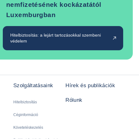
nemfizetésének kockázatától
Luxemburgban
Hitelbiztosítás: a lejárt tartozásokkal szembeni
védelem
Szolgáltatásaink
Hírek és publikációk
Rólunk
Hitelbiztosítás
Céginformáció
Követeléskezelés