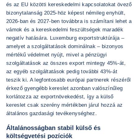
és az EU közötti kereskedelmi kapcsolatokat övező
bizonytalanság 2025-höz képest némileg enyhült,
2026-ban és 2027-ben továbbra is számítani lehet a
vámok és a kereskedelmi feszültségek maradék
negatív hatására. Luxemburg exportstruktúrája –
amelyet a szolgáltatások dominálnak – bizonyos
mértékű védelmet nyújt, mivel a pénzügyi
szolgáltatások az összes export mintegy 45%-át,
az egyéb szolgáltatások pedig további 43%-át
teszik ki. A legfontosabb európai partnerek részéről
érkező gyengébb kereslet azonban valószínűleg
korlátozza az exportnövekedést, így a külső
kereslet csak szerény mértékben járul hozzá az
általános gazdasági tevékenységhez.
Általánosságban stabil külső és
költségvetési pozíciók