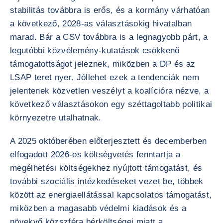
stabilitás továbbra is erős, és a kormány várhatóan
a következő, 2028-as választásokig hivatalban
marad. Bár a CSV továbbra is a legnagyobb párt, a
legutóbbi közvélemény-kutatások csökkenő
támogatottságot jeleznek, miközben a DP és az
LSAP teret nyer. Jóllehet ezek a tendenciák nem
jelentenek közvetlen veszélyt a koalícióra nézve, a
következő választásokon egy széttagoltabb politikai
környezetre utalhatnak.
A 2025 októberében előterjesztett és decemberben
elfogadott 2026-os költségvetés fenntartja a
megélhetési költségekhez nyújtott támogatást, és
további szociális intézkedéseket vezet be, többek
között az energiaellátással kapcsolatos támogatást,
miközben a magasabb védelmi kiadások és a
növekvő közszféra bérköltségei miatt a