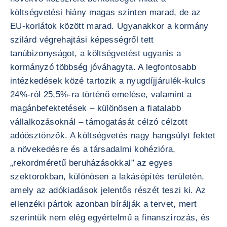
költségvetési hiány magas szinten marad, de az
EU-korlátok között marad. Ugyanakkor a kormány
szilárd végrehajtási képességről tett
tanúbizonyságot, a költségvetést ugyanis a
kormányzó többség jóváhagyta. A legfontosabb
intézkedések közé tartozik a nyugdíjjárulék-kulcs
24%-ról 25,5%-ra történő emelése, valamint a
magánbefektetések – különösen a fiatalabb
vállalkozásoknál – támogatását célzó célzott
adóösztönzők. A költségvetés nagy hangsúlyt fektet
a növekedésre és a társadalmi kohézióra,
„rekordméretű beruházásokkal” az egyes
szektorokban, különösen a lakásépítés területén,
amely az adókiadások jelentős részét teszi ki. Az
ellenzéki pártok azonban bírálják a tervet, mert
szerintük nem elég egyértelmű a finanszírozás, és