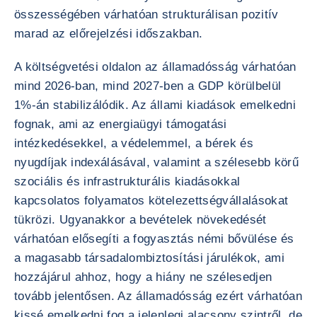
összességében várhatóan strukturálisan pozitív
marad az előrejelzési időszakban.
A költségvetési oldalon az államadósság várhatóan
mind 2026-ban, mind 2027-ben a GDP körülbelül
1%-án stabilizálódik. Az állami kiadások emelkedni
fognak, ami az energiaügyi támogatási
intézkedésekkel, a védelemmel, a bérek és
nyugdíjak indexálásával, valamint a szélesebb körű
szociális és infrastrukturális kiadásokkal
kapcsolatos folyamatos kötelezettségvállalásokat
tükrözi. Ugyanakkor a bevételek növekedését
várhatóan elősegíti a fogyasztás némi bővülése és
a magasabb társadalombiztosítási járulékok, ami
hozzájárul ahhoz, hogy a hiány ne szélesedjen
tovább jelentősen. Az államadósság ezért várhatóan
kissé emelkedni fog a jelenlegi alacsony szintről, de