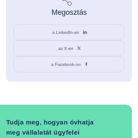
Megosztás
a LinkedIn-en
az X-en
a Facebook-on
Tudja meg, hogyan óvhatja
meg vállalatát ügyfelei