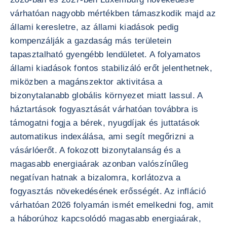
várhatóan nagyobb mértékben támaszkodik majd az
állami keresletre, az állami kiadások pedig
kompenzálják a gazdaság más területein
tapasztalható gyengébb lendületet. A folyamatos
állami kiadások fontos stabilizáló erőt jelenthetnek,
miközben a magánszektor aktivitása a
bizonytalanabb globális környezet miatt lassul. A
háztartások fogyasztását várhatóan továbbra is
támogatni fogja a bérek, nyugdíjak és juttatások
automatikus indexálása, ami segít megőrizni a
vásárlóerőt. A fokozott bizonytalanság és a
magasabb energiaárak azonban valószínűleg
negatívan hatnak a bizalomra, korlátozva a
fogyasztás növekedésének erősségét. Az infláció
várhatóan 2026 folyamán ismét emelkedni fog, amit
a háborúhoz kapcsolódó magasabb energiaárak,