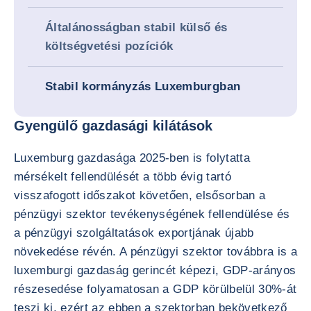
Általánosságban stabil külső és
költségvetési pozíciók
Stabil kormányzás Luxemburgban
Gyengülő gazdasági kilátások
Luxemburg gazdasága 2025-ben is folytatta
mérsékelt fellendülését a több évig tartó
visszafogott időszakot követően, elsősorban a
pénzügyi szektor tevékenységének fellendülése és
a pénzügyi szolgáltatások exportjának újabb
növekedése révén. A pénzügyi szektor továbbra is a
luxemburgi gazdaság gerincét képezi, GDP-arányos
részesedése folyamatosan a GDP körülbelül 30%-át
teszi ki, ezért az ebben a szektorban bekövetkező