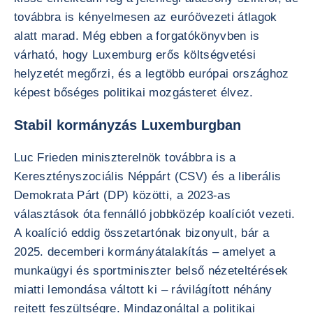
továbbra is kényelmesen az euróövezeti átlagok
alatt marad. Még ebben a forgatókönyvben is
várható, hogy Luxemburg erős költségvetési
helyzetét megőrzi, és a legtöbb európai országhoz
képest bőséges politikai mozgásteret élvez.
Stabil kormányzás Luxemburgban
Luc Frieden miniszterelnök továbbra is a
Keresztényszociális Néppárt (CSV) és a liberális
Demokrata Párt (DP) közötti, a 2023-as
választások óta fennálló jobbközép koalíciót vezeti.
A koalíció eddig összetartónak bizonyult, bár a
2025. decemberi kormányátalakítás – amelyet a
munkaügyi és sportminiszter belső nézeteltérések
miatti lemondása váltott ki – rávilágított néhány
rejtett feszültségre. Mindazonáltal a politikai