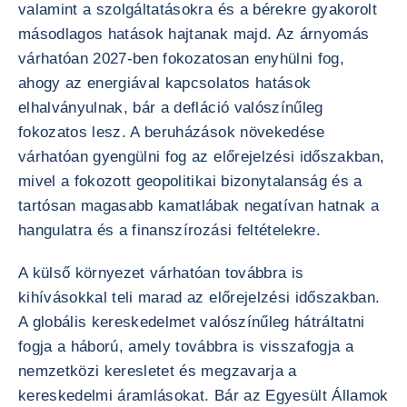
valamint a szolgáltatásokra és a bérekre gyakorolt
másodlagos hatások hajtanak majd. Az árnyomás
várhatóan 2027-ben fokozatosan enyhülni fog,
ahogy az energiával kapcsolatos hatások
elhalványulnak, bár a defláció valószínűleg
fokozatos lesz. A beruházások növekedése
várhatóan gyengülni fog az előrejelzési időszakban,
mivel a fokozott geopolitikai bizonytalanság és a
tartósan magasabb kamatlábak negatívan hatnak a
hangulatra és a finanszírozási feltételekre.
A külső környezet várhatóan továbbra is
kihívásokkal teli marad az előrejelzési időszakban.
A globális kereskedelmet valószínűleg hátráltatni
fogja a háború, amely továbbra is visszafogja a
nemzetközi keresletet és megzavarja a
kereskedelmi áramlásokat. Bár az Egyesült Államok