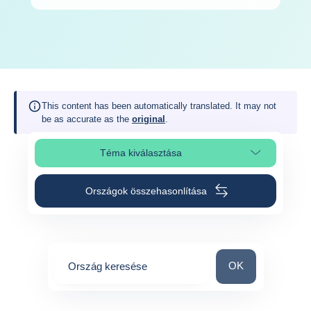
This content has been automatically translated. It may not
be as accurate as the
original
.
Téma kiválasztása
Oldalszakasz kiválasztása
Országok összehasonlítása
Ország keresése
OK
Ország keresése
0
suggestions