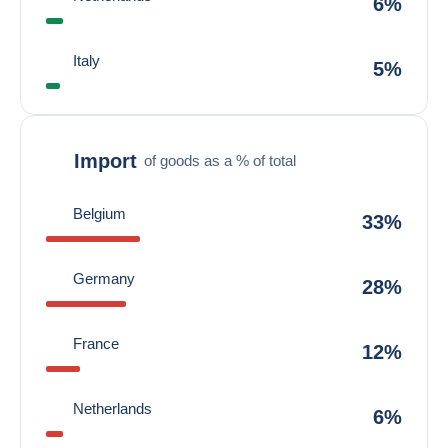
6%
Italy
5%
Import
of goods as a % of total
Belgium
33%
Germany
28%
France
12%
Netherlands
6%