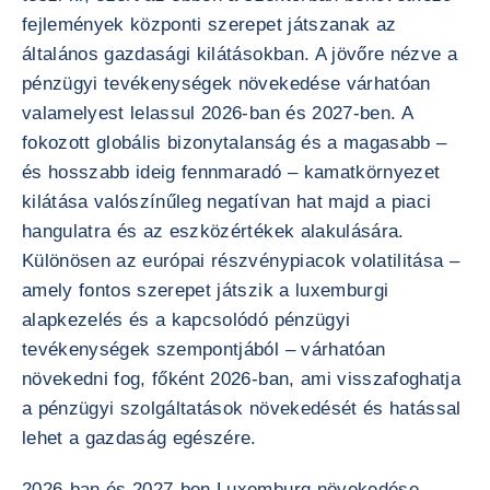
fejlemények központi szerepet játszanak az
általános gazdasági kilátásokban. A jövőre nézve a
pénzügyi tevékenységek növekedése várhatóan
valamelyest lelassul 2026-ban és 2027-ben. A
fokozott globális bizonytalanság és a magasabb –
és hosszabb ideig fennmaradó – kamatkörnyezet
kilátása valószínűleg negatívan hat majd a piaci
hangulatra és az eszközértékek alakulására.
Különösen az európai részvénypiacok volatilitása –
amely fontos szerepet játszik a luxemburgi
alapkezelés és a kapcsolódó pénzügyi
tevékenységek szempontjából – várhatóan
növekedni fog, főként 2026-ban, ami visszafoghatja
a pénzügyi szolgáltatások növekedését és hatással
lehet a gazdaság egészére.
2026-ban és 2027-ben Luxemburg növekedése