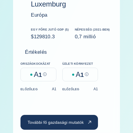
Luxemburg
Európa
EGY FŐRE JUTÓ GDP ($)
NÉPESSÉG (2021-BEN)
$129810.3
0,7 millió
Értékelés
ORSZÁGKOCKÁZAT
ÜZLETI KÖRNYEZET
A
A
1
Help
1
Help
A1
A1
ELŐZŐLEG
ELŐZŐLEG
További fő gazdasági mutatók