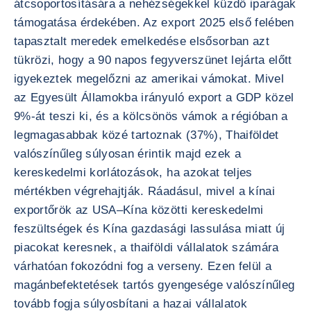
átcsoportosítására a nehézségekkel küzdő iparágak
támogatása érdekében. Az export 2025 első felében
tapasztalt meredek emelkedése elsősorban azt
tükrözi, hogy a 90 napos fegyverszünet lejárta előtt
igyekeztek megelőzni az amerikai vámokat. Mivel
az Egyesült Államokba irányuló export a GDP közel
9%-át teszi ki, és a kölcsönös vámok a régióban a
legmagasabbak közé tartoznak (37%), Thaiföldet
valószínűleg súlyosan érintik majd ezek a
kereskedelmi korlátozások, ha azokat teljes
mértékben végrehajtják. Ráadásul, mivel a kínai
exportőrök az USA–Kína közötti kereskedelmi
feszültségek és Kína gazdasági lassulása miatt új
piacokat keresnek, a thaiföldi vállalatok számára
várhatóan fokozódni fog a verseny. Ezen felül a
magánbefektetések tartós gyengesége valószínűleg
tovább fogja súlyosbítani a hazai vállalatok