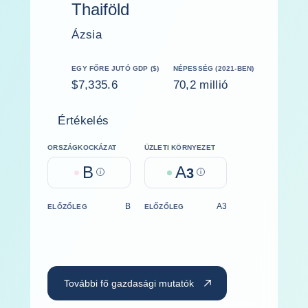
Thaiföld
Ázsia
EGY FŐRE JUTÓ GDP ($)
NÉPESSÉG (2021-BEN)
$7,335.6
70,2 millió
Értékelés
ORSZÁGKOCKÁZAT
ÜZLETI KÖRNYEZET
B
A
Help
3
Help
B
A3
ELŐZŐLEG
ELŐZŐLEG
További fő gazdasági mutatók