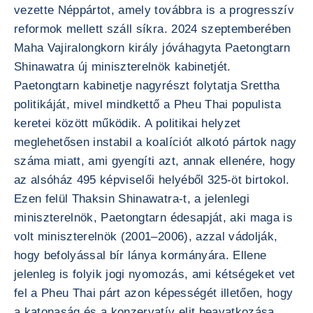
vezette Néppártot, amely továbbra is a progresszív
reformok mellett száll síkra. 2024 szeptemberében
Maha Vajiralongkorn király jóváhagyta Paetongtarn
Shinawatra új miniszterelnök kabinetjét.
Paetongtarn kabinetje nagyrészt folytatja Srettha
politikáját, mivel mindkettő a Pheu Thai populista
keretei között működik. A politikai helyzet
meglehetősen instabil a koalíciót alkotó pártok nagy
száma miatt, ami gyengíti azt, annak ellenére, hogy
az alsóház 495 képviselői helyéből 325-öt birtokol.
Ezen felül Thaksin Shinawatra-t, a jelenlegi
miniszterelnök, Paetongtarn édesapját, aki maga is
volt miniszterelnök (2001–2006), azzal vádolják,
hogy befolyással bír lánya kormányára. Ellene
jelenleg is folyik jogi nyomozás, ami kétségeket vet
fel a Pheu Thai párt azon képességét illetően, hogy
a katonaság és a konzervatív elit beavatkozása