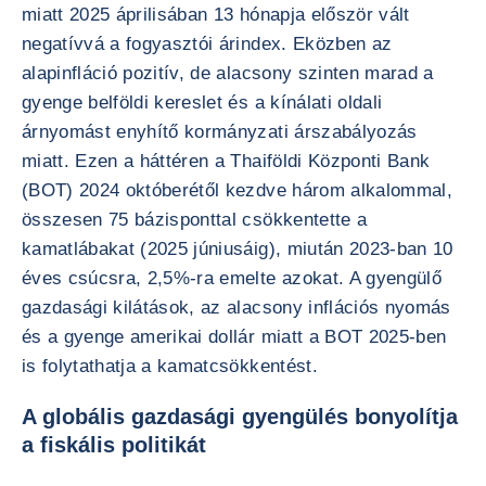
miatt 2025 áprilisában 13 hónapja először vált
negatívvá a fogyasztói árindex. Eközben az
alapinfláció pozitív, de alacsony szinten marad a
gyenge belföldi kereslet és a kínálati oldali
árnyomást enyhítő kormányzati árszabályozás
miatt. Ezen a háttéren a Thaiföldi Központi Bank
(BOT) 2024 októberétől kezdve három alkalommal,
összesen 75 bázisponttal csökkentette a
kamatlábakat (2025 júniusáig), miután 2023-ban 10
éves csúcsra, 2,5%-ra emelte azokat. A gyengülő
gazdasági kilátások, az alacsony inflációs nyomás
és a gyenge amerikai dollár miatt a BOT 2025-ben
is folytathatja a kamatcsökkentést.
A globális gazdasági gyengülés bonyolítja
a fiskális politikát