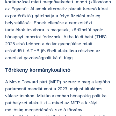
korlátozásai miatt megnövekedett import (különösen
az Egyesült Államok alternatív piacait kereső kínai
exportőröktől) gátolhatja a folyó fizetési mérleg
helyreállását. Ennek ellenére a nemzetközi
tartalékok továbbra is magasak, körülbelül nyolc
hónapnyi importot fedeznek. A thaiföldi baht (THB)
2025 első felében a dollár gyengülése miatt
erősödött. A THB jövőbeli alakulása részben az
amerikai gazdaságpolitikától függ.
Törékeny kormánykoalíció
A Move Forward párt (MFP) szerezte meg a legtöbb
parlamenti mandátumot a 2023. májusi általános
választásokon. Miután azonban hónapokig politikai
patthelyzet alakult ki – mivel az MFP a királyi
méltóság megsértéséről szóló törvény