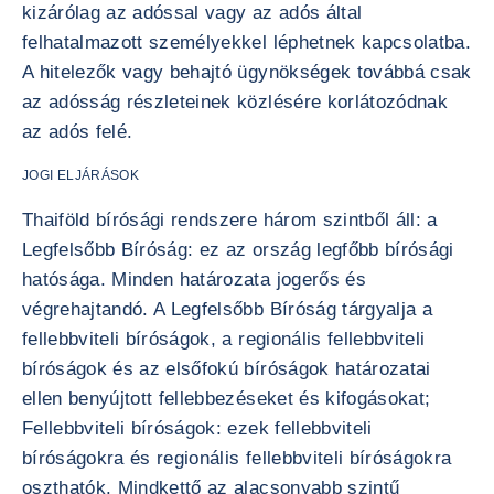
kizárólag az adóssal vagy az adós által
felhatalmazott személyekkel léphetnek kapcsolatba.
A hitelezők vagy behajtó ügynökségek továbbá csak
az adósság részleteinek közlésére korlátozódnak
az adós felé.
JOGI ELJÁRÁSOK
Thaiföld bírósági rendszere három szintből áll: a
Legfelsőbb Bíróság: ez az ország legfőbb bírósági
hatósága. Minden határozata jogerős és
végrehajtandó. A Legfelsőbb Bíróság tárgyalja a
fellebbviteli bíróságok, a regionális fellebbviteli
bíróságok és az elsőfokú bíróságok határozatai
ellen benyújtott fellebbezéseket és kifogásokat;
Fellebbviteli bíróságok: ezek fellebbviteli
bíróságokra és regionális fellebbviteli bíróságokra
oszthatók. Mindkettő az alacsonyabb szintű