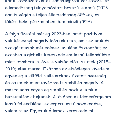
körüli kockázatokat az adósságprofil korlátozza. Az
államadósság túlnyomórészt hosszú lejáratú (2025.
április végén a teljes államadósság 88%-a), és
főként helyi pénznemben denominált (99%).
A folyó fizetési mérleg 2023-ban ismét pozitívvá
vált két évnyi negatív időszak után, amit az áruk és
szolgáltatások mérlegének javulása ösztönzött; ez
azonban a globális kereskedelem lassú fellendülése
miatt továbbra is jóval a válság előtti szintek (2015–
2019) alatt marad. Eközben az elsődleges jövedelmi
egyenleg a külföldi vállalatoknak fizetett nyereség
és osztalék miatt továbbra is stabil és negatív. A
másodlagos egyenleg stabil és pozitív, amit a
hazautalások hajtanak. A jövőben az idegenforgalom
lassú fellendülése, az export lassú növekedése,
valamint az Egyesült Államok kereskedelmi