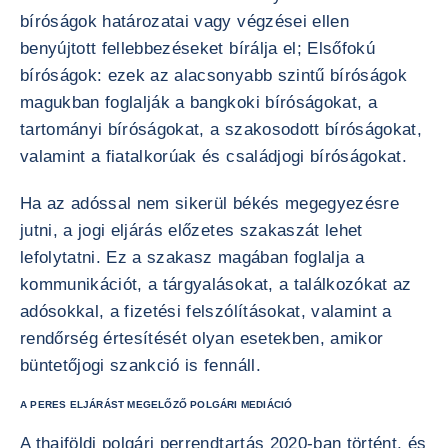
bíróságok határozatai vagy végzései ellen
benyújtott fellebbezéseket bírálja el; Elsőfokú
bíróságok: ezek az alacsonyabb szintű bíróságok
magukban foglalják a bangkoki bíróságokat, a
tartományi bíróságokat, a szakosodott bíróságokat,
valamint a fiatalkorúak és családjogi bíróságokat.
Ha az adóssal nem sikerül békés megegyezésre
jutni, a jogi eljárás előzetes szakaszát lehet
lefolytatni. Ez a szakasz magában foglalja a
kommunikációt, a tárgyalásokat, a találkozókat az
adósokkal, a fizetési felszólításokat, valamint a
rendőrség értesítését olyan esetekben, amikor
büntetőjogi szankció is fennáll.
A PERES ELJÁRÁST MEGELŐZŐ POLGÁRI MEDIÁCIÓ
A thaiföldi polgári perrendtartás 2020-ban történt, és