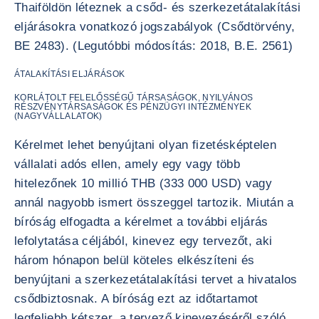
Thaiföldön léteznek a csőd- és szerkezetátalakítási
eljárásokra vonatkozó jogszabályok (Csődtörvény,
BE 2483). (Legutóbbi módosítás: 2018, B.E. 2561)
ÁTALAKÍTÁSI ELJÁRÁSOK
KORLÁTOLT FELELŐSSÉGŰ TÁRSASÁGOK, NYILVÁNOS
RÉSZVÉNYTÁRSASÁGOK ÉS PÉNZÜGYI INTÉZMÉNYEK
(NAGYVÁLLALATOK)
Kérelmet lehet benyújtani olyan fizetésképtelen
vállalati adós ellen, amely egy vagy több
hitelezőnek 10 millió THB (333 000 USD) vagy
annál nagyobb ismert összeggel tartozik. Miután a
bíróság elfogadta a kérelmet a további eljárás
lefolytatása céljából, kinevez egy tervezőt, aki
három hónapon belül köteles elkészíteni és
benyújtani a szerkezetátalakítási tervet a hivatalos
csődbiztosnak. A bíróság ezt az időtartamot
legfeljebb kétszer, a tervező kinevezéséről szóló