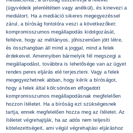
(ügyvédeik jelenlétében vagy anélkül), és kinevezi a
mediátort. Ha a mediáció sikeres megegyezéssel
zárul, a bíróság fontolóra veszi a következőket:
kompromisszumos megállapodás kidolgozását,
feltéve, hogy az méltányos, jóhiszeműen jött létre,
és összhangban áll mind a joggal, mind a felek
érdekeivel. Amennyiben bármelyik fél megszegi a
megállapodást, továbbra is lehetősége van az ügyet
rendes peres eljárás elé terjeszteni. Vagy a felek
megegyezhetnek abban, hogy kérik a bíróságot,
hogy a felek által kölcsönösen elfogadott
kompromisszumos megállapodásnak megfelelően
hozzon ítéletet. Ha a bíróság ezt szükségesnek
tartja, ennek megfelelően hozza meg az ítéletet. Az
ítéletet végrehajtják, ha az adós nem teljesíti
kötelezettségeit, ami végül végrehajtási eljáráshoz