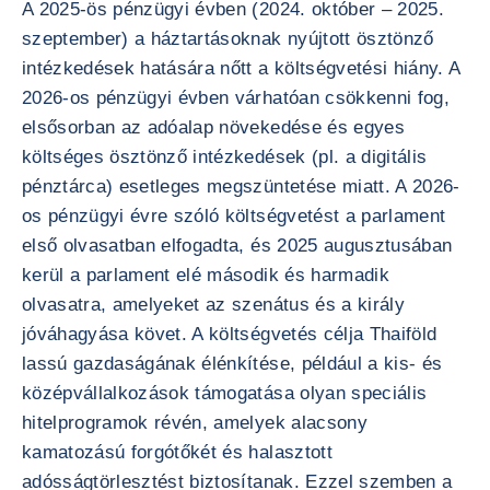
A 2025-ös pénzügyi évben (2024. október – 2025.
szeptember) a háztartásoknak nyújtott ösztönző
intézkedések hatására nőtt a költségvetési hiány. A
2026-os pénzügyi évben várhatóan csökkenni fog,
elsősorban az adóalap növekedése és egyes
költséges ösztönző intézkedések (pl. a digitális
pénztárca) esetleges megszüntetése miatt. A 2026-
os pénzügyi évre szóló költségvetést a parlament
első olvasatban elfogadta, és 2025 augusztusában
kerül a parlament elé második és harmadik
olvasatra, amelyeket az szenátus és a király
jóváhagyása követ. A költségvetés célja Thaiföld
lassú gazdaságának élénkítése, például a kis- és
középvállalkozások támogatása olyan speciális
hitelprogramok révén, amelyek alacsony
kamatozású forgótőkét és halasztott
adósságtörlesztést biztosítanak. Ezzel szemben a