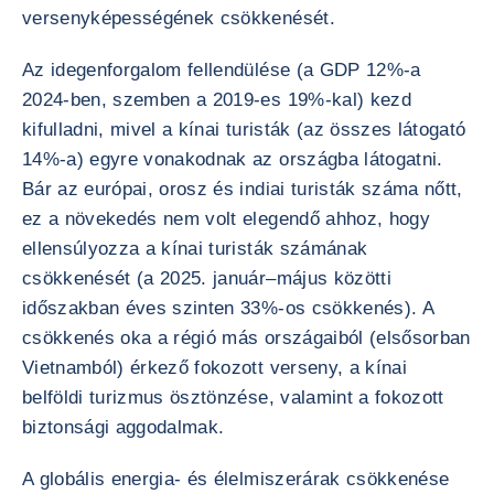
versenyképességének csökkenését.
Az idegenforgalom fellendülése (a GDP 12%-a
2024-ben, szemben a 2019-es 19%-kal) kezd
kifulladni, mivel a kínai turisták (az összes látogató
14%-a) egyre vonakodnak az országba látogatni.
Bár az európai, orosz és indiai turisták száma nőtt,
ez a növekedés nem volt elegendő ahhoz, hogy
ellensúlyozza a kínai turisták számának
csökkenését (a 2025. január–május közötti
időszakban éves szinten 33%-os csökkenés). A
csökkenés oka a régió más országaiból (elsősorban
Vietnamból) érkező fokozott verseny, a kínai
belföldi turizmus ösztönzése, valamint a fokozott
biztonsági aggodalmak.
A globális energia- és élelmiszerárak csökkenése