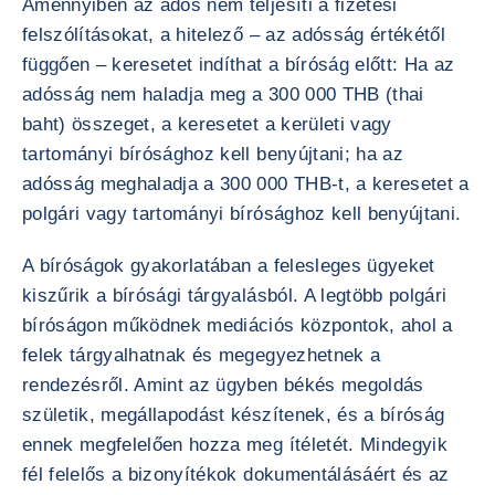
Amennyiben az adós nem teljesíti a fizetési
felszólításokat, a hitelező – az adósság értékétől
függően – keresetet indíthat a bíróság előtt: Ha az
adósság nem haladja meg a 300 000 THB (thai
baht) összeget, a keresetet a kerületi vagy
tartományi bírósághoz kell benyújtani; ha az
adósság meghaladja a 300 000 THB-t, a keresetet a
polgári vagy tartományi bírósághoz kell benyújtani.
A bíróságok gyakorlatában a felesleges ügyeket
kiszűrik a bírósági tárgyalásból. A legtöbb polgári
bíróságon működnek mediációs központok, ahol a
felek tárgyalhatnak és megegyezhetnek a
rendezésről. Amint az ügyben békés megoldás
születik, megállapodást készítenek, és a bíróság
ennek megfelelően hozza meg ítéletét. Mindegyik
fél felelős a bizonyítékok dokumentálásáért és az