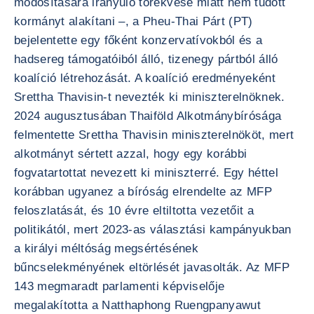
módosítására irányuló törekvése miatt nem tudott
kormányt alakítani –, a Pheu-Thai Párt (PT)
bejelentette egy főként konzervatívokból és a
hadsereg támogatóiból álló, tizenegy pártból álló
koalíció létrehozását. A koalíció eredményeként
Srettha Thavisin-t nevezték ki miniszterelnöknek.
2024 augusztusában Thaiföld Alkotmánybírósága
felmentette Srettha Thavisin miniszterelnököt, mert
alkotmányt sértett azzal, hogy egy korábbi
fogvatartottat nevezett ki miniszterré. Egy héttel
korábban ugyanez a bíróság elrendelte az MFP
feloszlatását, és 10 évre eltiltotta vezetőit a
politikától, mert 2023-as választási kampányukban
a királyi méltóság megsértésének
bűncselekményének eltörlését javasolták. Az MFP
143 megmaradt parlamenti képviselője
megalakította a Natthaphong Ruengpanyawut