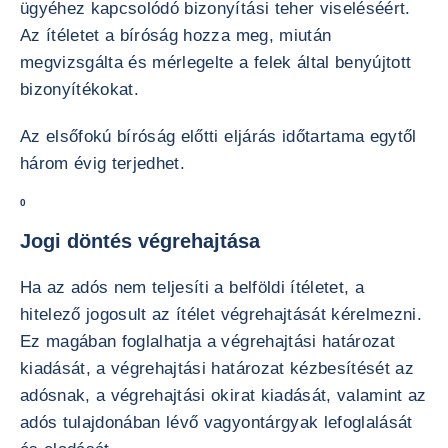
ügyéhez kapcsolódó bizonyítási teher viseléséért.
Az ítéletet a bíróság hozza meg, miután
megvizsgálta és mérlegelte a felek által benyújtott
bizonyítékokat.
Az elsőfokú bíróság előtti eljárás időtartama egytől
három évig terjedhet.
0
Jogi döntés végrehajtása
Ha az adós nem teljesíti a belföldi ítéletet, a
hitelező jogosult az ítélet végrehajtását kérelmezni.
Ez magában foglalhatja a végrehajtási határozat
kiadását, a végrehajtási határozat kézbesítését az
adósnak, a végrehajtási okirat kiadását, valamint az
adós tulajdonában lévő vagyontárgyak lefoglalását