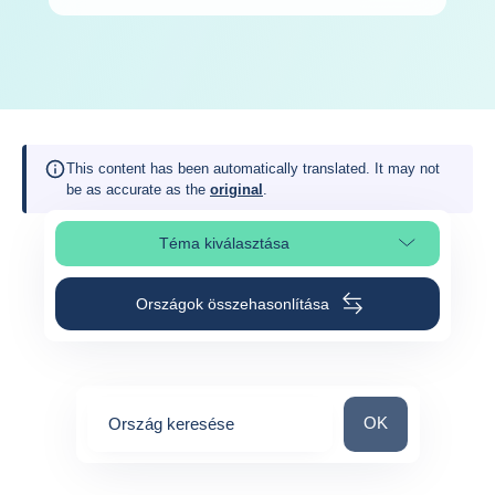
This content has been automatically translated. It may not
be as accurate as the
original
.
Téma kiválasztása
Oldalszakasz kiválasztása
Országok összehasonlítása
Ország keresése
OK
Ország keresése
0
suggestions