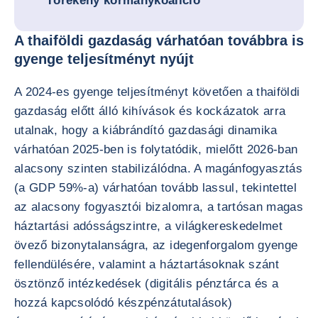
Törékeny kormánykoalíció
A thaiföldi gazdaság várhatóan továbbra is
gyenge teljesítményt nyújt
A 2024-es gyenge teljesítményt követően a thaiföldi
gazdaság előtt álló kihívások és kockázatok arra
utalnak, hogy a kiábrándító gazdasági dinamika
várhatóan 2025-ben is folytatódik, mielőtt 2026-ban
alacsony szinten stabilizálódna. A magánfogyasztás
(a GDP 59%-a) várhatóan tovább lassul, tekintettel
az alacsony fogyasztói bizalomra, a tartósan magas
háztartási adósságszintre, a világkereskedelmet
övező bizonytalanságra, az idegenforgalom gyenge
fellendülésére, valamint a háztartásoknak szánt
ösztönző intézkedések (digitális pénztárca és a
hozzá kapcsolódó készpénzátutalások)