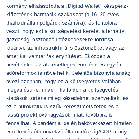
kormány elhalasztotta a „Digital Wallet” készpénz-
kifizetések harmadik szakaszát (a 16–20 éves
thaiföldi állampolgárok számára), és fontolóra
veszi, hogy ezt a költségvetési keretet alternatív
gazdasági ösztönző intézkedésekre fordítsa,
ideértve az infrastrukturális ösztönzőket vagy az
amerikai vámtarifák enyhítését. Eközben a
bevételeket az áfa esetleges emelése és egyéb
adóreformok is növelhetik. Jelentős bizonytalanság
övezi azonban, hogy ez a költségvetés valóban
megvalósul-e, mivel Thaiföldön a költségvetési
kiadások történelmileg késedelmet szenvedtek, és
ez a bürokratikus szűk keresztmetszetek és a
lassú projektjóváhagyások miatt továbbra is
fennállhat. A pandémia idején bekövetkezett hirtelen
emelkedés óta növekvő államadósság/GDP-arány