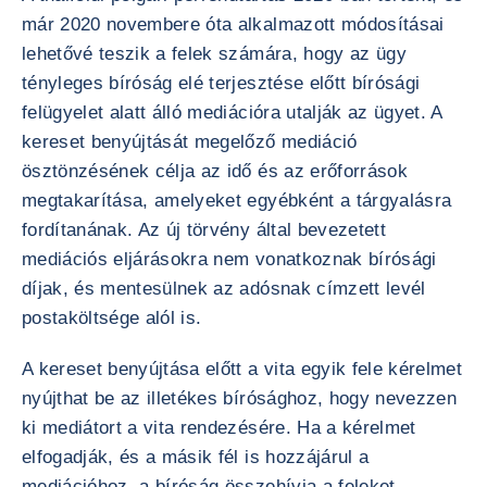
már 2020 novembere óta alkalmazott módosításai
lehetővé teszik a felek számára, hogy az ügy
tényleges bíróság elé terjesztése előtt bírósági
felügyelet alatt álló mediációra utalják az ügyet. A
kereset benyújtását megelőző mediáció
ösztönzésének célja az idő és az erőforrások
megtakarítása, amelyeket egyébként a tárgyalásra
fordítanának. Az új törvény által bevezetett
mediációs eljárásokra nem vonatkoznak bírósági
díjak, és mentesülnek az adósnak címzett levél
postaköltsége alól is.
A kereset benyújtása előtt a vita egyik fele kérelmet
nyújthat be az illetékes bírósághoz, hogy nevezzen
ki mediátort a vita rendezésére. Ha a kérelmet
elfogadják, és a másik fél is hozzájárul a
mediációhoz, a bíróság összehívja a feleket