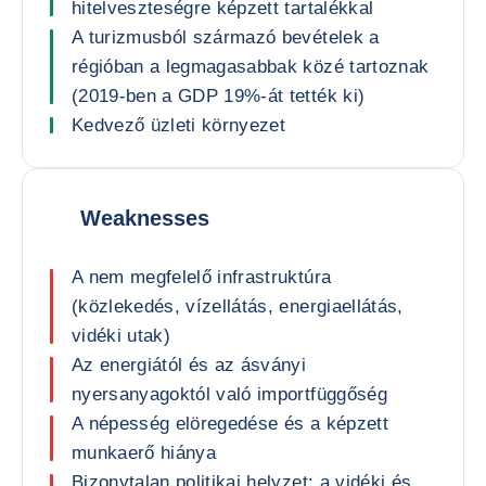
hitelveszteségre képzett tartalékkal
A turizmusból származó bevételek a
régióban a legmagasabbak közé tartoznak
(2019-ben a GDP 19%-át tették ki)
Kedvező üzleti környezet
Weaknesses
A nem megfelelő infrastruktúra
(közlekedés, vízellátás, energiaellátás,
vidéki utak)
Az energiától és az ásványi
nyersanyagoktól való importfüggőség
A népesség elöregedése és a képzett
munkaerő hiánya
Bizonytalan politikai helyzet; a vidéki és