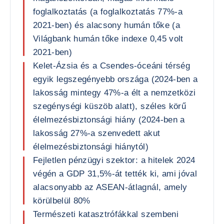
foglalkoztatás (a foglalkoztatás 77%-a
2021-ben) és alacsony humán tőke (a
Világbank humán tőke indexe 0,45 volt
2021-ben)
Kelet-Ázsia és a Csendes-óceáni térség
egyik legszegényebb országa (2024-ben a
lakosság mintegy 47%-a élt a nemzetközi
szegénységi küszöb alatt), széles körű
élelmezésbiztonsági hiány (2024-ben a
lakosság 27%-a szenvedett akut
élelmezésbiztonsági hiánytól)
Fejletlen pénzügyi szektor: a hitelek 2024
végén a GDP 31,5%-át tették ki, ami jóval
alacsonyabb az ASEAN-átlagnál, amely
körülbelül 80%
Természeti katasztrófákkal szembeni