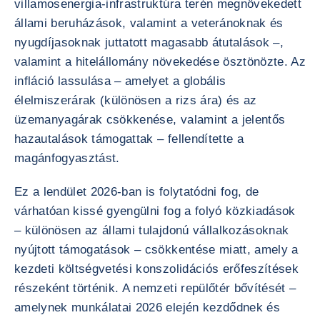
villamosenergia-infrastruktúra terén megnövekedett
állami beruházások, valamint a veteránoknak és
nyugdíjasoknak juttatott magasabb átutalások –,
valamint a hitelállomány növekedése ösztönözte. Az
infláció lassulása – amelyet a globális
élelmiszerárak (különösen a rizs ára) és az
üzemanyagárak csökkenése, valamint a jelentős
hazautalások támogattak – fellendítette a
magánfogyasztást.
Ez a lendület 2026-ban is folytatódni fog, de
várhatóan kissé gyengülni fog a folyó közkiadások
– különösen az állami tulajdonú vállalkozásoknak
nyújtott támogatások – csökkentése miatt, amely a
kezdeti költségvetési konszolidációs erőfeszítések
részeként történik. A nemzeti repülőtér bővítését –
amelynek munkálatai 2026 elején kezdődnek és