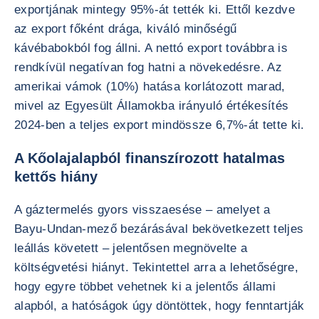
exportjának mintegy 95%-át tették ki. Ettől kezdve
az export főként drága, kiváló minőségű
kávébabokból fog állni. A nettó export továbbra is
rendkívül negatívan fog hatni a növekedésre. Az
amerikai vámok (10%) hatása korlátozott marad,
mivel az Egyesült Államokba irányuló értékesítés
2024-ben a teljes export mindössze 6,7%-át tette ki.
A Kőolajalapból finanszírozott hatalmas
kettős hiány
A gáztermelés gyors visszaesése – amelyet a
Bayu-Undan-mező bezárásával bekövetkezett teljes
leállás követett – jelentősen megnövelte a
költségvetési hiányt. Tekintettel arra a lehetőségre,
hogy egyre többet vehetnek ki a jelentős állami
alapból, a hatóságok úgy döntöttek, hogy fenntartják