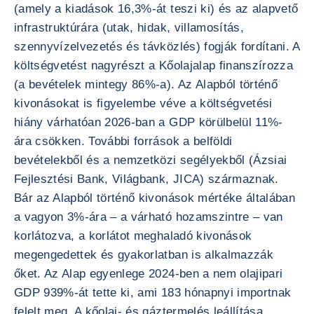
(amely a kiadások 16,3%-át teszi ki) és az alapvető
infrastruktúrára (utak, hidak, villamosítás,
szennyvízelvezetés és távközlés) fogják fordítani. A
költségvetést nagyrészt a Kőolajalap finanszírozza
(a bevételek mintegy 86%-a). Az Alapból történő
kivonásokat is figyelembe véve a költségvetési
hiány várhatóan 2026-ban a GDP körülbelül 11%-
ára csökken. További források a belföldi
bevételekből és a nemzetközi segélyekből (Ázsiai
Fejlesztési Bank, Világbank, JICA) származnak.
Bár az Alapból történő kivonások mértéke általában
a vagyon 3%-ára – a várható hozamszintre – van
korlátozva, a korlátot meghaladó kivonások
megengedettek és gyakorlatban is alkalmazzák
őket. Az Alap egyenlege 2024-ben a nem olajipari
GDP 939%-át tette ki, ami 183 hónapnyi importnak
felelt meg. A kőolaj- és gáztermelés leállítása