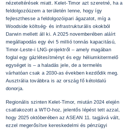
nézeteltérések miatt. Kelet-Timor azt szeretné, ha a
feldolgozóüzem a területén lenne, hogy így
fejleszthesse a feldolgozóipari ágazatot, míg a
Woodside költség- és infrastrukturális okokból
Darwin mellett áll ki. A 2025 novemberében aláírt
megállapodás egy évi 5 millió tonnás kapacitású,
Timor-Leste-i LNG-projektről – amely magában
foglal egy gázlétesítményt és egy héliumkitermelő
egységet is – a haladás jele, de a termelés
várhatóan csak a 2030-as években kezdődik meg.
Ausztrália továbbra is az ország fő kétoldalú
donorja.
Regionális szinten Kelet-Timor, miután 2024 elején
csatlakozott a WTO-hoz, jelentős lépést tett azzal,
hogy 2025 októberében az ASEAN 11. tagjává vált,
ezzel megerősítve kereskedelmi és pénzügyi