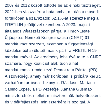
2007 és 2012 között töltötte be az elnöki tisztséget,
2022-ben visszatért a hatalomba, miután a második
fordulóban a szavazatok 62,1%-át szerezte meg a
FRETILIN jelöltjével szemben. A 2023. májusi
általános választásokon pártja, a Timor-Lestei
Újjáépítés Nemzeti Kongresszusa (CNRT) 31
mandátumot szerzett, szemben a függetlenségi
küzdelemből született másik párt, a FRETILIN 19
mandátumával. Az eredmény lehetővé tette a CNRT
számára, hogy koalíciót alakítson a hat
mandátummal rendelkező Demokrata Párttal (PD).
A szövetség, amely már korábban is próbára került,
várhatóan tartósnak bizonyul. Ráadásul Mariano
Sabino Lopes, a PD vezetője, Xanana Gusmão
miniszterelnök mellett miniszterelnök-helyettesként
és vidékfejlesztési miniszterként is szolgál. A