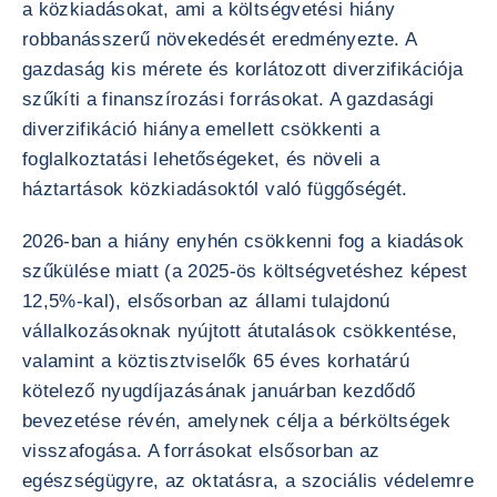
a közkiadásokat, ami a költségvetési hiány
robbanásszerű növekedését eredményezte. A
gazdaság kis mérete és korlátozott diverzifikációja
szűkíti a finanszírozási forrásokat. A gazdasági
diverzifikáció hiánya emellett csökkenti a
foglalkoztatási lehetőségeket, és növeli a
háztartások közkiadásoktól való függőségét.
2026-ban a hiány enyhén csökkenni fog a kiadások
szűkülése miatt (a 2025-ös költségvetéshez képest
12,5%-kal), elsősorban az állami tulajdonú
vállalkozásoknak nyújtott átutalások csökkentése,
valamint a köztisztviselők 65 éves korhatárú
kötelező nyugdíjazásának januárban kezdődő
bevezetése révén, amelynek célja a bérköltségek
visszafogása. A forrásokat elsősorban az
egészségügyre, az oktatásra, a szociális védelemre