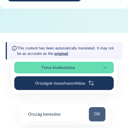
This content has been automatically translated. It may not
be as accurate as the
original
.
Téma kiválasztása
Oldalszakasz kiválasztása
Országok összehasonlítása
Ország keresése
OK
Ország keresése
0
suggestions