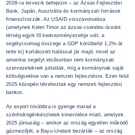
2028-ra tervezik befejezni – az Ázsiai Fejlesztési
Bank, Japán, Ausztrália és kormányzati források
finanszírozzák. Az USAID visszavonulása
(amelynek Kelet-Timor az ázsiai-csendes-óceáni
térség egyik fő kedvezményezettje volt, a
segélycsomag összege a GDP körülbelül 1,2%-át
tette ki) korlátozott hatással jár majd, mivel az
amerikai segélyt elsősorban nem kormányzati
szervezeteknek juttatták, míg a kormánynak saját
költségvetése van a nemzeti fejlesztésre. Ezen felül
2025 közepén létrehoztak egy nemzeti fejlesztési
bankot.
Az export továbbra is gyenge marad a
szénhidrogénkészletek kimerülése miatt, amelyek
2025 júniusáig – amikor az ország egyetlen működő
gázmezőjét, a Bayu-Undant bezárták – az ország