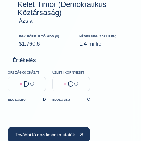
Kelet-Timor (Demokratikus
Köztársaság)
Ázsia
EGY FŐRE JUTÓ GDP ($)
NÉPESSÉG (2021-BEN)
$1,760.6
1,4 millió
Értékelés
ORSZÁGKOCKÁZAT
ÜZLETI KÖRNYEZET
D
C
Help
Help
D
C
ELŐZŐLEG
ELŐZŐLEG
További fő gazdasági mutatók