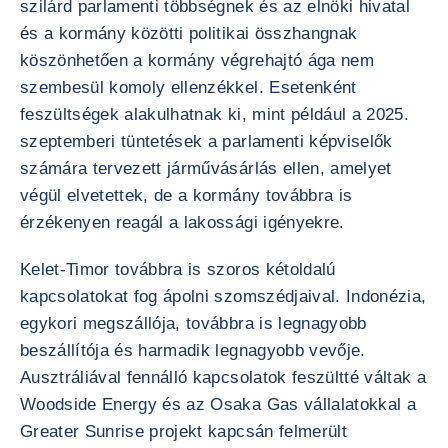
szilárd parlamenti többségnek és az elnöki hivatal
és a kormány közötti politikai összhangnak
köszönhetően a kormány végrehajtó ága nem
szembesül komoly ellenzékkel. Esetenként
feszültségek alakulhatnak ki, mint például a 2025.
szeptemberi tüntetések a parlamenti képviselők
számára tervezett járművásárlás ellen, amelyet
végül elvetettek, de a kormány továbbra is
érzékenyen reagál a lakossági igényekre.
Kelet-Timor továbbra is szoros kétoldalú
kapcsolatokat fog ápolni szomszédjaival. Indonézia,
egykori megszállója, továbbra is legnagyobb
beszállítója és harmadik legnagyobb vevője.
Ausztráliával fennálló kapcsolatok feszültté váltak a
Woodside Energy és az Osaka Gas vállalatokkal a
Greater Sunrise projekt kapcsán felmerült