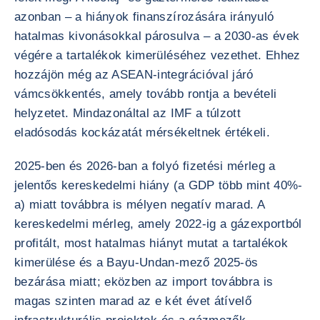
azonban – a hiányok finanszírozására irányuló
hatalmas kivonásokkal párosulva – a 2030-as évek
végére a tartalékok kimerüléséhez vezethet. Ehhez
hozzájön még az ASEAN-integrációval járó
vámcsökkentés, amely tovább rontja a bevételi
helyzetet. Mindazonáltal az IMF a túlzott
eladósodás kockázatát mérsékeltnek értékeli.
2025-ben és 2026-ban a folyó fizetési mérleg a
jelentős kereskedelmi hiány (a GDP több mint 40%-
a) miatt továbbra is mélyen negatív marad. A
kereskedelmi mérleg, amely 2022-ig a gázexportból
profitált, most hatalmas hiányt mutat a tartalékok
kimerülése és a Bayu-Undan-mező 2025-ös
bezárása miatt; eközben az import továbbra is
magas szinten marad az e két évet átívelő