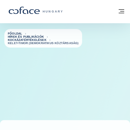
Tovább a tartalomhoz
Vissza a főoldalra
M
COFACE FOR TRADE - A COFACE GRO
HUNGARY
FŐOLDAL
HÍREK ÉS PUBLIKÁCIÓK
KOCKÁZATÉRTÉKELÉSEK
KELET-TIMOR (DEMOKRATIKUS KÖZTÁRSASÁG)