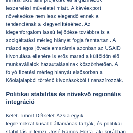
infrastrukturális projektek és a gázmezők
leszerelési műveletei miatt. A kávéexport
növekedése nem lesz elegendő ennek a
tendenciának a kiegyenlítéséhez. Az
idegenforgalom lassú fejlődése továbbra is a
szolgáltatási mérleg hiányát fogja fenntartani. A
másodlagos jövedelemszámla azonban az USAID
kivonulása ellenére is erős marad a külföldön élő
munkavállalók hazautalásainak köszönhetően. A
folyó fizetési mérleg hiányát elsősorban a
Kőolajalapból történő kivonásokból finanszírozzák.
Politikai stabilitás és növekvő regionális
integráció
Kelet-Timort Délkelet-Ázsia egyik
legdemokratikusabb államának tartják, és politikai
stabilitás jellemzi. José Ramos-Horta, aki korábban