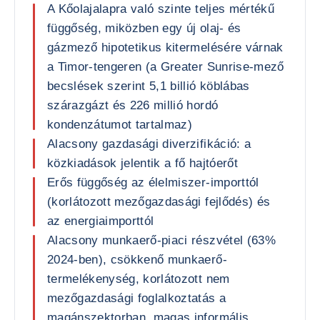
A Kőolajalapra való szinte teljes mértékű
függőség, miközben egy új olaj- és
gázmező hipotetikus kitermelésére várnak
a Timor-tengeren (a Greater Sunrise-mező
becslések szerint 5,1 billió köblábas
szárazgázt és 226 millió hordó
kondenzátumot tartalmaz)
Alacsony gazdasági diverzifikáció: a
közkiadások jelentik a fő hajtóerőt
Erős függőség az élelmiszer-importtól
(korlátozott mezőgazdasági fejlődés) és
az energiaimporttól
Alacsony munkaerő-piaci részvétel (63%
2024-ben), csökkenő munkaerő-
termelékenység, korlátozott nem
mezőgazdasági foglalkoztatás a
magánszektorban, magas informális