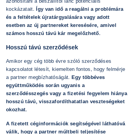
azonosítani a beszállítói lánc potenciális
kockázatait.
Így van idő a reagálni a problémára
és a feltételek újratárgyalására vagy adott
esetben az új partnereket keresésére, amivel
számos hosszú távú kár megelőzhető.
Hosszú távú szerződések
Amikor egy cég több évre szóló szerződéses
kapcsolatot létesít, kiemelten fontos, hogy felmérje
a partner megbízhatóságát.
Egy többéves
együttműködés során ugyanis a
szerződésszegés vagy a fizetési fegyelem hiánya
hosszú távú, visszafordíthatatlan veszteségeket
okozhat.
A fizetett céginformációk segítségével láthatóvá
válik, hogy a partner múltbeli teljesítése