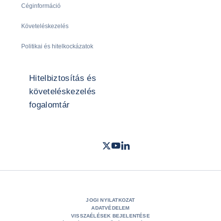
Céginformáció
Követeléskezelés
Politikai és hitelkockázatok
Hitelbiztosítás és
követeléskezelés
fogalomtár
Twitter
Youtube
LinkedIn
- Coface
- Coface
- Coface
JOGI NYILATKOZAT
ADATVÉDELEM
VISSZAÉLÉSEK BEJELENTÉSE