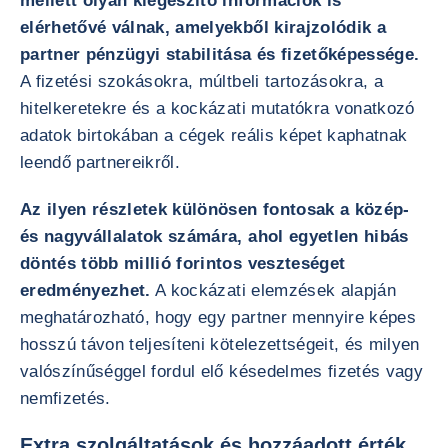
mellett olyan kiegészítő információk is
elérhetővé válnak, amelyekből kirajzolódik a
partner pénzügyi stabilitása és fizetőképessége.
A fizetési szokásokra, múltbeli tartozásokra, a
hitelkeretekre és a kockázati mutatókra vonatkozó
adatok birtokában a cégek reális képet kaphatnak
leendő partnereikről.
Az ilyen részletek különösen fontosak a közép-
és nagyvállalatok számára, ahol egyetlen hibás
döntés több millió forintos veszteséget
eredményezhet.
A kockázati elemzések alapján
meghatározható, hogy egy partner mennyire képes
hosszú távon teljesíteni kötelezettségeit, és milyen
valószínűséggel fordul elő késedelmes fizetés vagy
nemfizetés.
Extra szolgáltatások és hozzáadott érték