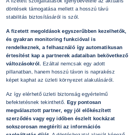
A fizetett szolgáltatások igénybevétele az aktuális
döntések támogatása mellett a hosszú távú
stabilitás biztosításáról is szól.
A fizetett megoldások egyszerűbben kezelhetők,
és gyakran monitoring funkcióval is
rendelkeznek, a felhasználó így automatikusan
értesítést kap a partnerek adataiban bekövetkező
változásokról.
Ezáltal nemcsak egy adott
pillanatban, hanem hosszú távon is naprakész
képet kaphat az üzleti környezet alakulásáról.
Az így elérhető üzleti biztonság egyértelmű
befektetésnek tekinthető.
Egy pontosan
megválasztott partner, egy jól előkészített
szerződés vagy egy időben észlelt kockázat
sokszorosan megtéríti az információs
szolgáltatás díját.
A döntéshozatal alapját képező