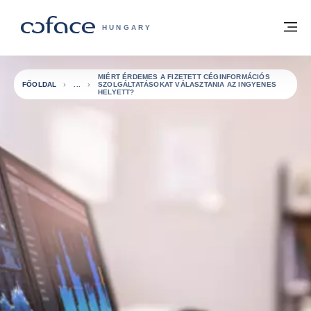
Tovább a tartalomhoz
Vissza a főoldalra
M
COFACE FOR TRADE - A COFACE GRO
HUNGARY
MIÉRT ÉRDEMES A FIZETETT CÉGINFORMÁCIÓS
FŐOLDAL
SZOLGÁLTATÁSOKAT VÁLASZTANIA AZ INGYENES
HELYETT?