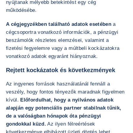
nyújtanak mélyebb betekintést egy cég
működésébe.
A cégjegyzékben található adatok esetében
a
cégcsoportra vonatkozó információk, a pénzügyi
beszámolók részletes elemzései, valamint a
fizetési fegyelemre vagy a múltbeli kockázatokra
vonatkozó adatok egyaránt hiányoznak.
Rejtett kockázatok és következmények
Az ingyenes források használatánál fennáll a
veszély, hogy fontos tényezők maradnak figyelmen
kívül.
Előfordulhat, hogy a nyilvános adatok
alapján egy potenciális partner stabilnak tűnik,
de a valóságban hónapok óta pénzügyi
gondokkal küzd.
Az ilyen félreértések
következménye elhibázott üzleti döntés lehet,