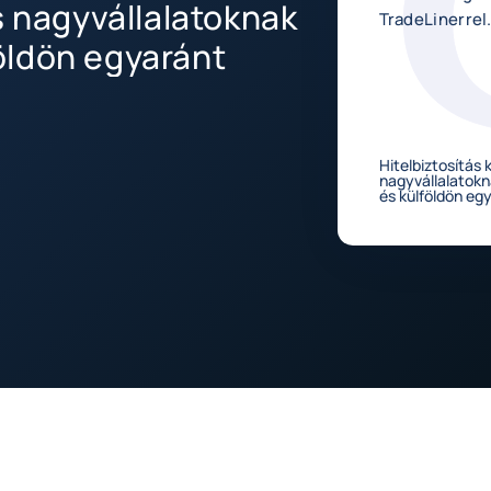
s nagyvállalatoknak
TradeLinerrel
öldön egyaránt
Hitelbiztosítás 
nagyvállalatok
és külföldön eg