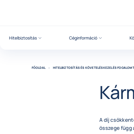
Tovább a tartalomhoz
Hitelbiztosítás
Céginformáció
Kö
FŐOLDAL
HITELBIZTOSÍTÁS ÉS KÖVETELÉSKEZELÉS FOGALOM
Kár
A díj csökkent
összege függ 