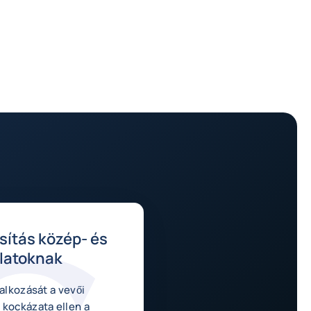
osítás közép- és
latoknak
lalkozását a vevői
 kockázata ellen a