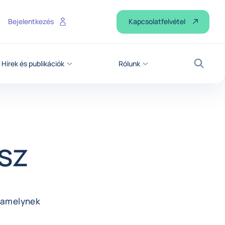
Kapcsolatfelvétel
Bejelentkezés
Hírek és publikációk
Rólunk
Keresé
sz
, amelynek