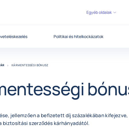
Egyéb oldalak
veteléskezelés
Politikai és hitelkockázatok
TÁR
KÁRMENTESSÉGI BÓNUSZ
mentességi bónu
ése, jellemzően a befizetett díj százalékában kifejezve
a biztosítási szerződés kárhányadától.