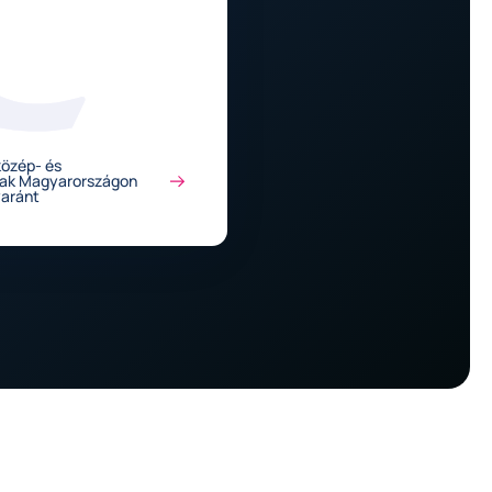
.
közép- és
nak Magyarországon
yaránt