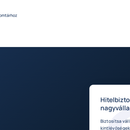
lomtárhoz
Hitelbizt
nagyválla
Biztosítsa vál
kintlévőségek