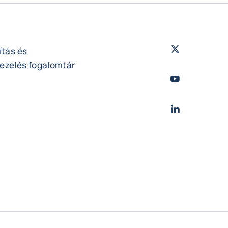
Twitter
- Coface
ítás és
ezelés fogalomtár
Youtube
- Coface
LinkedIn
- Cofac