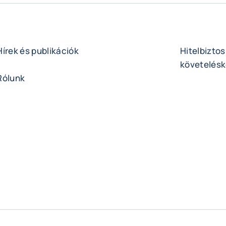
Hírek és publikációk
Hitelbiztos
követelésk
Rólunk