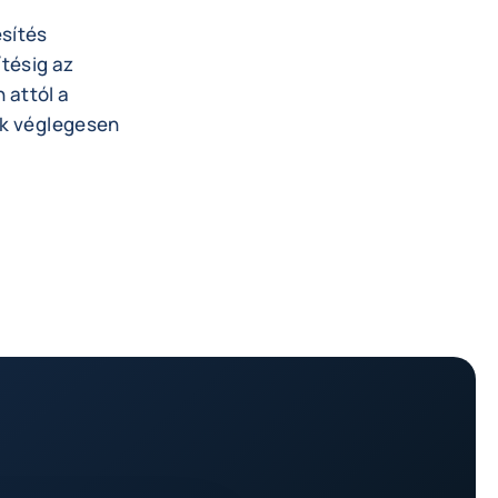
sítés
ítésig az
 attól a
ök véglegesen