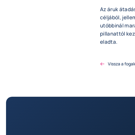
Az áruk átadá
céljából, jell
utóbbinál mar
pillanattól k
eladta.
Vissza a foga