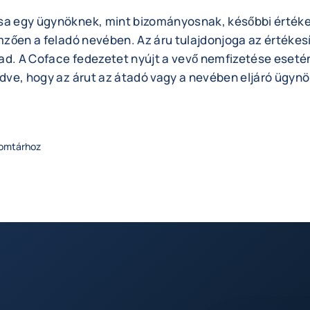
sa egy ügynöknek, mint bizományosnak, későbbi értéke
emzően a feladó nevében. Az áru tulajdonjoga az értékes
ad. A Coface fedezetet nyújt a vevő nemfizetése esetén
ezdve, hogy az árut az átadó vagy a nevében eljáró ügyn
lomtárhoz