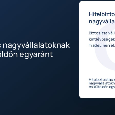
Hitelbizt
nagyválla
Biztosítsa vál
kintlévőségek
s nagyvállalatoknak
TradeLinerrel
öldön egyaránt
Hitelbiztosítás 
nagyvállalatok
és külföldön eg