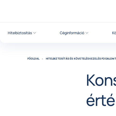
Tovább a tartalomhoz
Hitelbiztosítás
Céginformáció
Kö
FŐOLDAL
HITELBIZTOSÍTÁS ÉS KÖVETELÉSKEZELÉS FOGALOM
Kon
érté