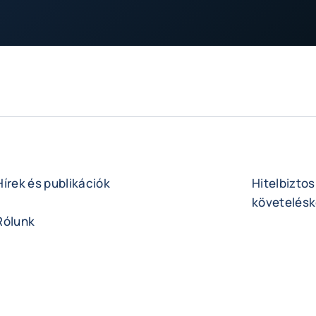
Hírek és publikációk
Hitelbiztos
követelésk
Rólunk