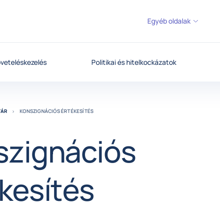
Egyéb oldalak
veteléskezelés
Politikai és hitelkockázatok
TÁR
KONSZIGNÁCIÓS ÉRTÉKESÍTÉS
szignációs
kesítés