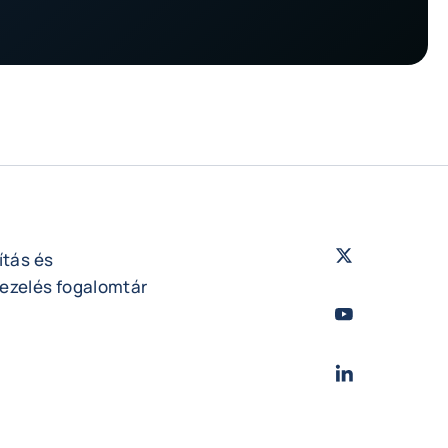
Twitter
- Coface
ítás és
ezelés fogalomtár
Youtube
- Coface
LinkedIn
- Cofac