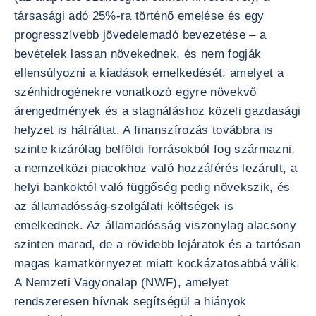
társasági adó 25%-ra történő emelése és egy
progresszívebb jövedelemadó bevezetése – a
bevételek lassan növekednek, és nem fogják
ellensúlyozni a kiadások emelkedését, amelyet a
szénhidrogénekre vonatkozó egyre növekvő
árengedmények és a stagnáláshoz közeli gazdasági
helyzet is hátráltat. A finanszírozás továbbra is
szinte kizárólag belföldi forrásokból fog származni,
a nemzetközi piacokhoz való hozzáférés lezárult, a
helyi bankoktól való függőség pedig növekszik, és
az államadósság-szolgálati költségek is
emelkednek. Az államadósság viszonylag alacsony
szinten marad, de a rövidebb lejáratok és a tartósan
magas kamatkörnyezet miatt kockázatosabbá válik.
A Nemzeti Vagyonalap (NWF), amelyet
rendszeresen hívnak segítségül a hiányok