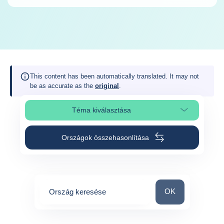
This content has been automatically translated. It may not
be as accurate as the
original
.
Téma kiválasztása
Oldalszakasz kiválasztása
Országok összehasonlítása
Ország keresése
OK
Ország keresése
0
suggestions