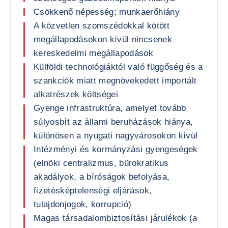
Csökkenő népesség; munkaerőhiány
A közvetlen szomszédokkal kötött
megállapodásokon kívül nincsenek
kereskedelmi megállapodások
Külföldi technológiáktól való függőség és a
szankciók miatt megnövekedett importált
alkatrészek költségei
Gyenge infrastruktúra, amelyet tovább
súlyosbít az állami beruházások hiánya,
különösen a nyugati nagyvárosokon kívül
Intézményi és kormányzási gyengeségek
(elnöki centralizmus, bürokratikus
akadályok, a bíróságok befolyása,
fizetésképtelenségi eljárások,
tulajdonjogok, korrupció)
Magas társadalombiztosítási járulékok (a