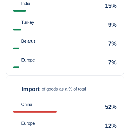
India
15%
Turkey
9%
Belarus
7%
Europe
7%
Import
of goods as a % of total
China
52%
Europe
12%