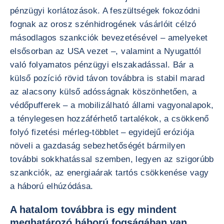
pénzügyi korlátozások. A feszültségek fokozódni
fognak az orosz szénhidrogének vásárlóit célzó
másodlagos szankciók bevezetésével – amelyeket
elsősorban az USA vezet –, valamint a Nyugattól
való folyamatos pénzügyi elszakadással. Bár a
külső pozíció rövid távon továbbra is stabil marad
az alacsony külső adósságnak köszönhetően, a
védőpufferek – a mobilizálható állami vagyonalapok,
a ténylegesen hozzáférhető tartalékok, a csökkenő
folyó fizetési mérleg-többlet – egyidejű eróziója
növeli a gazdaság sebezhetőségét bármilyen
további sokkhatással szemben, legyen az szigorúbb
szankciók, az energiaárak tartós csökkenése vagy
a háború elhúzódása.
A hatalom továbbra is egy mindent
meghatározó háború fogságában van