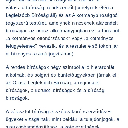
választottbírósági rendszerből (amelynek élén a
Legfelsőbb Bíróság áll) és az Alkotmánybíróságból
(egyszerű testület, amelynek nincsenek alárendelt
bíróságai; az orosz alkotmányjogban ezt a funkciót
„alkotmányos ellenőrzésnek” vagy „alkotmányos
felügyeletnek” nevezik, és a testület első fokon jár
el bizonyos számú jogvitában).
A rendes bíróságok négy szintből álló hierarchiát
alkotnak, és polgári és büntetőügyekben járnak el:
az Orosz Legfelsőbb Bíróság, a regionális
bíróságok, a kerületi bíróságok és a bírósági
bíróságok.
A választottbíróságok széles körű szerződéses
ügyeket vizsgálnak, mint például a tulajdonjogok, a
szerződésmódosítások, a kötelezettségek