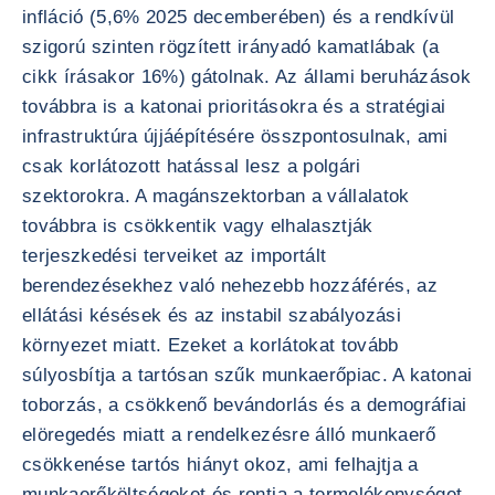
infláció (5,6% 2025 decemberében) és a rendkívül
szigorú szinten rögzített irányadó kamatlábak (a
cikk írásakor 16%) gátolnak. Az állami beruházások
továbbra is a katonai prioritásokra és a stratégiai
infrastruktúra újjáépítésére összpontosulnak, ami
csak korlátozott hatással lesz a polgári
szektorokra. A magánszektorban a vállalatok
továbbra is csökkentik vagy elhalasztják
terjeszkedési terveiket az importált
berendezésekhez való nehezebb hozzáférés, az
ellátási késések és az instabil szabályozási
környezet miatt. Ezeket a korlátokat tovább
súlyosbítja a tartósan szűk munkaerőpiac. A katonai
toborzás, a csökkenő bevándorlás és a demográfiai
elöregedés miatt a rendelkezésre álló munkaerő
csökkenése tartós hiányt okoz, ami felhajtja a
munkaerőköltségeket és rontja a termelékenységet.