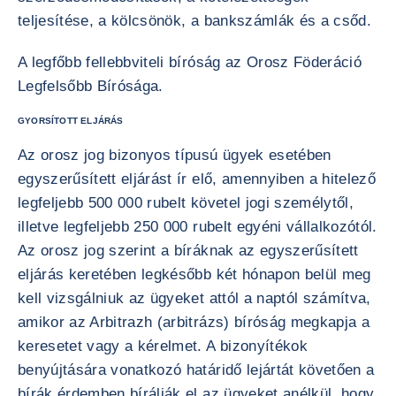
teljesítése, a kölcsönök, a bankszámlák és a csőd.
A legfőbb fellebbviteli bíróság az Orosz Föderáció
Legfelsőbb Bírósága.
GYORSÍTOTT ELJÁRÁS
Az orosz jog bizonyos típusú ügyek esetében
egyszerűsített eljárást ír elő, amennyiben a hitelező
legfeljebb 500 000 rubelt követel jogi személytől,
illetve legfeljebb 250 000 rubelt egyéni vállalkozótól.
Az orosz jog szerint a bíráknak az egyszerűsített
eljárás keretében legkésőbb két hónapon belül meg
kell vizsgálniuk az ügyeket attól a naptól számítva,
amikor az Arbitrazh (arbitrázs) bíróság megkapja a
keresetet vagy a kérelmet. A bizonyítékok
benyújtására vonatkozó határidő lejártát követően a
bírák érdemben bírálják el az ügyeket anélkül, hogy