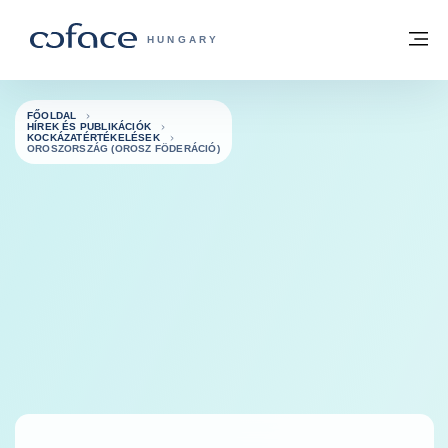
Tovább a tartalomhoz
Vissza a főoldalra
M
COFACE FOR TRADE - A COFACE GRO
HUNGARY
FŐOLDAL
HÍREK ÉS PUBLIKÁCIÓK
KOCKÁZATÉRTÉKELÉSEK
OROSZORSZÁG (OROSZ FÖDERÁCIÓ)