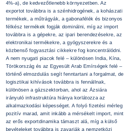
4%-a), de kedvezőtlenebb környezetben. Az
exportot továbbra is a szénhidrogének, a kohászati
termékek, a műtrágyák, a gabonafélék és bizonyos
félkész termékek fogják dominálni, míg az import
továbbra is a gépekre, az ipari berendezésekre, az
elektronikai termékekre, a gyógyszerekre és a
közbenső fogyasztási cikkekre fog koncentrálódni.
A nem nyugati piacok felé – különösen India, Kína,
Törökország és az Egyesült Arab Emírségek felé –
történő elmozdulás segít fenntartani a forgalmat, de
logisztikai kihívások továbbra is fennállnak,
különösen a gázszektorban, ahol az Ázsiára
irányuló infrastruktúra hiánya korlátozza az
alkalmazkodási képességet. A folyó fizetési mérleg
pozitív marad, amit inkább a mérsékelt import, mint
az erős exportdinamika támaszt alá, míg a külső
bevételeket továbbra is zavarják a nemzetközi