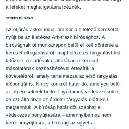
a feleket meghallgatásra idéznék.
RENDES ELJÁRÁS
Az eljárás akkor indul, amikor a hitelező keresetet
nyújt be az illetékes Arbitrazh bírósághoz. A
bíróságnak öt munkanapon belül el kell döntenie a
kereset elfogadásáról, majd előzetes tárgyalást kell
kitűznie. Az adósokat általában a kereset
másolatának kézbesítésével értesítik a
követelésről, amely tartalmazza az első tárgyalás
időpontját is. Nincs konkrét határidő, amelyen belül
az alpereseknek be kell nyújtaniuk védekezésüket,
de ezt általában az érdemi tárgyalás előtt kell
megtenniük. A bíróság határidőt szabhat a
védekezés benyújtására – amennyiben ez nem
kerül benyújtásra, a bíróság az ügyet a