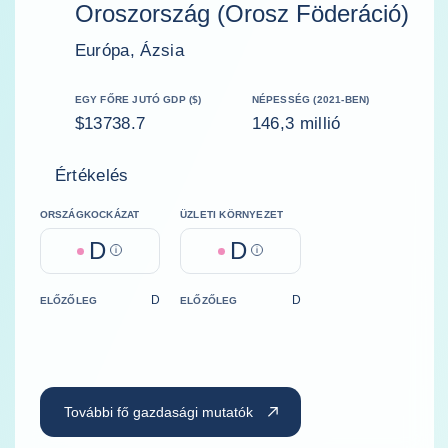
Oroszország (Orosz Föderáció)
Európa, Ázsia
EGY FŐRE JUTÓ GDP ($)
NÉPESSÉG (2021-BEN)
$13738.7
146,3 millió
Értékelés
ORSZÁGKOCKÁZAT
ÜZLETI KÖRNYEZET
D
D
Help
Help
D
D
ELŐZŐLEG
ELŐZŐLEG
További fő gazdasági mutatók