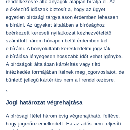
rendelkezésre álló anyagok alapján bírálja el. Az
előkészítő időszak biztosítja, hogy az ügyet
egyetlen bírósági tárgyaláson érdemben lehessen
elbírálni. Az ügyeket általában a bírósághoz
beérkezett kereseti nyilatkozat kézhezvételétől
számított három hónapon belül érdemben kell
elbírálni. A bonyolultabb kereskedelmi jogviták
elbírálása lényegesen hosszabb időt vehet igénybe.
A bíróságok általában kártérítés vagy tiltó
intézkedés formájában ítélnek meg jogorvoslatot, de
büntető jellegű kártérítés nem áll rendelkezésre.
0
Jogi határozat végrehajtása
A bírósági ítélet három évig végrehajtható, feltéve,
hogy jogerőre emelkedett. Ha az adós nem teljesíti