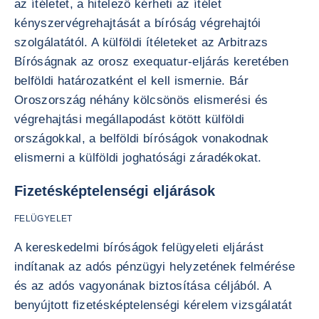
az ítéletet, a hitelező kérheti az ítélet
kényszervégrehajtását a bíróság végrehajtói
szolgálatától. A külföldi ítéleteket az Arbitrazs
Bíróságnak az orosz exequatur-eljárás keretében
belföldi határozatként el kell ismernie. Bár
Oroszország néhány kölcsönös elismerési és
végrehajtási megállapodást kötött külföldi
országokkal, a belföldi bíróságok vonakodnak
elismerni a külföldi joghatósági záradékokat.
Fizetésképtelenségi eljárások
FELÜGYELET
A kereskedelmi bíróságok felügyeleti eljárást
indítanak az adós pénzügyi helyzetének felmérése
és az adós vagyonának biztosítása céljából. A
benyújtott fizetésképtelenségi kérelem vizsgálatát