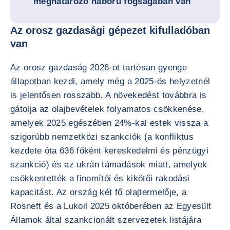
meghatározó háború fogságában van
Az orosz gazdasági gépezet kifulladóban
van
Az orosz gazdaság 2026-ot tartósan gyenge
állapotban kezdi, amely még a 2025-ös helyzetnél
is jelentősen rosszabb. A növekedést továbbra is
gátolja az olajbevételek folyamatos csökkenése,
amelyek 2025 egészében 24%-kal estek vissza a
szigorúbb nemzetközi szankciók (a konfliktus
kezdete óta 636 főként kereskedelmi és pénzügyi
szankció) és az ukrán támadások miatt, amelyek
csökkentették a finomítói és kikötői rakodási
kapacitást. Az ország két fő olajtermelője, a
Rosneft és a Lukoil 2025 októberében az Egyesült
Államok által szankcionált szervezetek listájára