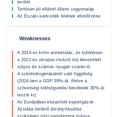
terület
Tartósan jól ellátott állami vagyonalap
Az Északi-sarkvidék felének ellenőrzése
Weaknesses
A 2014-es krími annektálás, és különösen
a 2022-es ukrajnai invázió óta bevezetett
súlyos és számos nyugati szankció.
A szénhidrogénáraktól való függőség
(2024-ben a GDP 39%-át, illetve a
szövetségi költségvetési bevételek 30%-át
teszik ki)
Az Európában elutasított exportgázok
Ázsiába történő átirányításához
szükséges gázcsomópontok hiánya