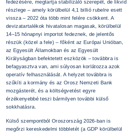
fedezésére, megtartja stabilizáló szerepét, de likvid
részlege – amely körülbelül 4,1 billió rubelre esett
vissza – 2022 óta több mint felére csökkent. A
devizatartalékok hivatalosan magasak, körülbelül
14–15 hónapnyi importot fedeznek, de jelentős
részük (közel a fele) – főként az Európai Unióban,
az Egyesült Államokban és az Egyesült
Királyságban befektetett eszközök – továbbra is
befagyasztva van, ami súlyosan korlátozza azok
operatív felhasználását. A helyzet továbbra is
szűkíti a kormány és az Orosz Nemzeti Bank
mozgásterét, és a költségvetést egyre
érzékenyebbé teszi bármilyen további külső
sokkhatásra.
Külső szempontból Oroszország 2026-ban is
megőrzi kereskedelmi többletét (a GDP körülbelül