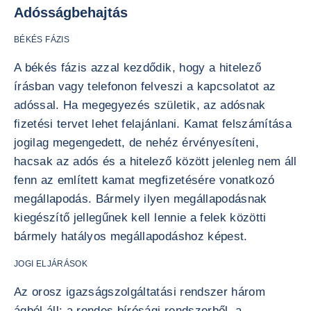
Adósságbehajtás
BÉKÉS FÁZIS
A békés fázis azzal kezdődik, hogy a hitelező
írásban vagy telefonon felveszi a kapcsolatot az
adóssal. Ha megegyezés születik, az adósnak
fizetési tervet lehet felajánlani. Kamat felszámítása
jogilag megengedett, de nehéz érvényesíteni,
hacsak az adós és a hitelező között jelenleg nem áll
fenn az említett kamat megfizetésére vonatkozó
megállapodás. Bármely ilyen megállapodásnak
kiegészítő jellegűnek kell lennie a felek közötti
bármely hatályos megállapodáshoz képest.
JOGI ELJÁRÁSOK
Az orosz igazságszolgáltatási rendszer három
ágból áll: a rendes bírósági rendszerből, a