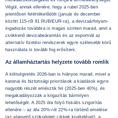
Végül, annak ellenére, hogy a rubel 2025-ben
jelentősen felértékelődött (január és december
között 115-ről 91 RUB/EUR-ra), a devizaárfolyam-
ingadozás továbbra is magas szinten marad, amit a
csökkenő devizabeáramlás és az exportnál az
alternatív fizetési rendszerek egyre szélesebb körű
használata is tovább fog erősíteni.
Az államháztartás helyzete tovább romlik
A költségvetés 2026-ban is hiányos marad, mivel a
katonai és biztonsági prioritások a kiadások egyre
nagyobb részét emésztik fel (2025-ben 40%), és
megakadályozzák a kiigazítás bármilyen
lehetőségét. A 2025 óta folyó fiskális szigorítás
ellenére – az áfa 20%-ról 22%-ra történő emelése
(az alapvető szükségleti cikkek kivételével), a