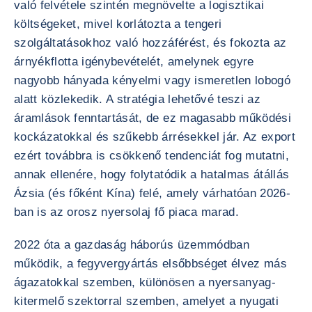
való felvétele szintén megnövelte a logisztikai
költségeket, mivel korlátozta a tengeri
szolgáltatásokhoz való hozzáférést, és fokozta az
árnyékflotta igénybevételét, amelynek egyre
nagyobb hányada kényelmi vagy ismeretlen lobogó
alatt közlekedik. A stratégia lehetővé teszi az
áramlások fenntartását, de ez magasabb működési
kockázatokkal és szűkebb árrésekkel jár. Az export
ezért továbbra is csökkenő tendenciát fog mutatni,
annak ellenére, hogy folytatódik a hatalmas átállás
Ázsia (és főként Kína) felé, amely várhatóan 2026-
ban is az orosz nyersolaj fő piaca marad.
2022 óta a gazdaság háborús üzemmódban
működik, a fegyvergyártás elsőbbséget élvez más
ágazatokkal szemben, különösen a nyersanyag-
kitermelő szektorral szemben, amelyet a nyugati