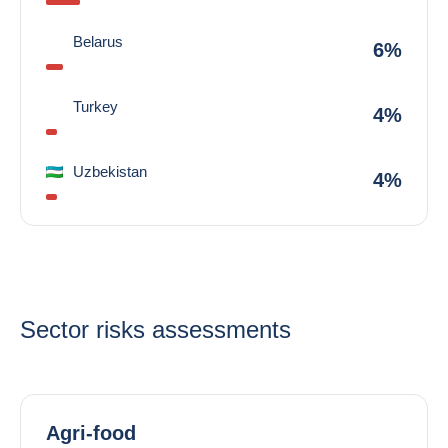
Belarus
6%
Turkey
4%
Uzbekistan
4%
Sector risks assessments
Agri-food