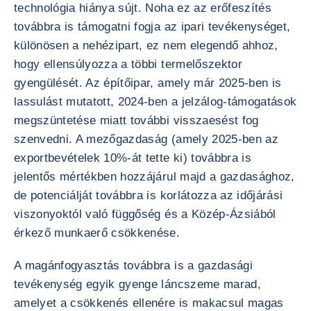
technológia hiánya sújt. Noha ez az erőfeszítés
továbbra is támogatni fogja az ipari tevékenységet,
különösen a nehézipart, ez nem elegendő ahhoz,
hogy ellensúlyozza a többi termelőszektor
gyengülését. Az építőipar, amely már 2025-ben is
lassulást mutatott, 2024-ben a jelzálog-támogatások
megszüntetése miatt további visszaesést fog
szenvedni. A mezőgazdaság (amely 2025-ben az
exportbevételek 10%-át tette ki) továbbra is
jelentős mértékben hozzájárul majd a gazdasághoz,
de potenciálját továbbra is korlátozza az időjárási
viszonyoktól való függőség és a Közép-Ázsiából
érkező munkaerő csökkenése.
A magánfogyasztás továbbra is a gazdasági
tevékenység egyik gyenge láncszeme marad,
amelyet a csökkenés ellenére is makacsul magas