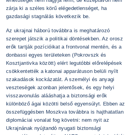
lehetőségét nem hagyja fenn, de középtávon nem
zárja ki a széles körű elégedetlenséget, ha
gazdasági stagnálás következik be.
Az ukrajnai háború továbbra is meghatározó
szerepet játszik a politikai döntésekben. Az orosz
erők tartják pozícióikat a frontvonal mentén, és a
donbassi egyes területeken (Pokrovszk és
Kosztjantivka között) elért legutóbbi előrelépések
csökkentették a katonai apparátuson belüli nyílt
szakadások kockázatát. A személyi és anyagi
veszteségek azonban jelentősek, és egy helyi
visszavonulás alááshatja a biztonsági erők
különböző ágai közötti belső egyensúlyt. Ebben az
összefüggésben Moszkva továbbra is hajthatatlan
diplomáciai vonalat fog követni: nem nyit az
Ukrajnának nyújtandó nyugati biztonsági