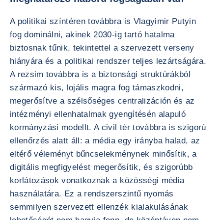
A politikai színtéren továbbra is Vlagyimir Putyin
fog dominálni, akinek 2030-ig tartó hatalma
biztosnak tűnik, tekintettel a szervezett verseny
hiányára és a politikai rendszer teljes lezártságára.
A rezsim továbbra is a biztonsági struktúrákból
származó kis, lojális magra fog támaszkodni,
megerősítve a szélsőséges centralizáción és az
intézményi ellenhatalmak gyengítésén alapuló
kormányzási modellt. A civil tér továbbra is szigorú
ellenőrzés alatt áll: a média egy irányba halad, az
eltérő véleményt bűncselekménynek minősítik, a
digitális megfigyelést megerősítik, és szigorúbb
korlátozások vonatkoznak a közösségi média
használatára. Ez a rendszerszintű nyomás
semmilyen szervezett ellenzék kialakulásának