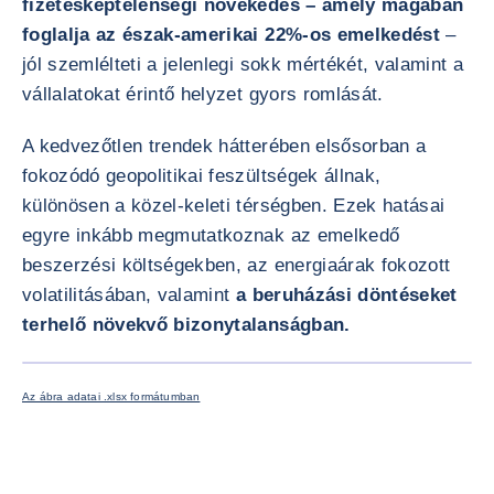
fizetésképtelenségi növekedés – amely magában
foglalja az észak-amerikai 22%-os emelkedést
–
jól szemlélteti a jelenlegi sokk mértékét, valamint a
vállalatokat érintő helyzet gyors romlását.
A kedvezőtlen trendek hátterében elsősorban a
fokozódó geopolitikai feszültségek állnak,
különösen a közel-keleti térségben. Ezek hatásai
egyre inkább megmutatkoznak az emelkedő
beszerzési költségekben, az energiaárak fokozott
volatilitásában, valamint
a beruházási döntéseket
terhelő növekvő bizonytalanságban.
KÉP NA
Az ábra adatai .xlsx formátumban