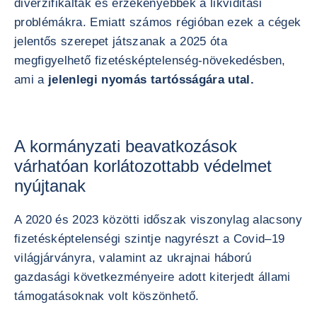
diverzifikáltak és érzékenyebbek a likviditási
problémákra. Emiatt számos régióban ezek a cégek
jelentős szerepet játszanak a 2025 óta
megfigyelhető fizetésképtelenség-növekedésben,
ami a
jelenlegi nyomás tartósságára utal.
A kormányzati beavatkozások
várhatóan korlátozottabb védelmet
nyújtanak
A 2020 és 2023 közötti időszak viszonylag alacsony
fizetésképtelenségi szintje nagyrészt a Covid–19
világjárványra, valamint az ukrajnai háború
gazdasági következményeire adott kiterjedt állami
támogatásoknak volt köszönhető.