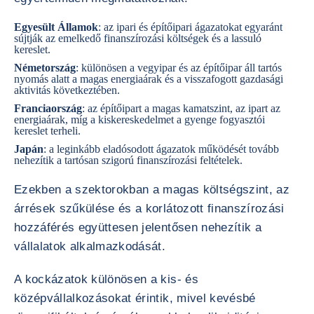
Egyesült Államok
: az ipari és építőipari ágazatokat egyaránt
sújtják az emelkedő finanszírozási költségek és a lassuló
kereslet.
Németország
: különösen a vegyipar és az építőipar áll tartós
nyomás alatt a magas energiaárak és a visszafogott gazdasági
aktivitás következtében.
Franciaország
: az építőipart a magas kamatszint, az ipart az
energiaárak, míg a kiskereskedelmet a gyenge fogyasztói
kereslet terheli.
Japán
: a leginkább eladósodott ágazatok működését tovább
nehezítik a tartósan szigorú finanszírozási feltételek.
Ezekben a szektorokban a magas költségszint, az
árrések szűkülése és a korlátozott finanszírozási
hozzáférés együttesen jelentősen nehezítik a
vállalatok alkalmazkodását.
A kockázatok különösen a kis- és
középvállalkozásokat érintik, mivel kevésbé