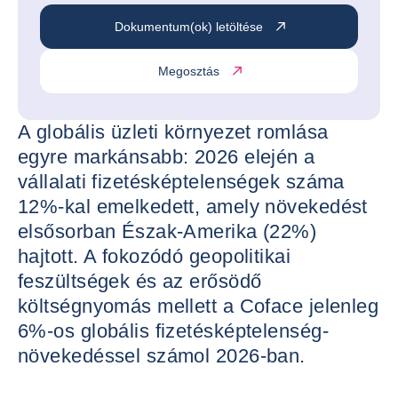
Dokumentum(ok) letöltése
Megosztás
A globális üzleti környezet romlása
egyre markánsabb: 2026 elején a
vállalati fizetésképtelenségek száma
12%-kal emelkedett, amely növekedést
elsősorban Észak-Amerika (22%)
hajtott. A fokozódó geopolitikai
feszültségek és az erősödő
költségnyomás mellett a Coface jelenleg
6%-os globális fizetésképtelenség-
növekedéssel számol 2026-ban.