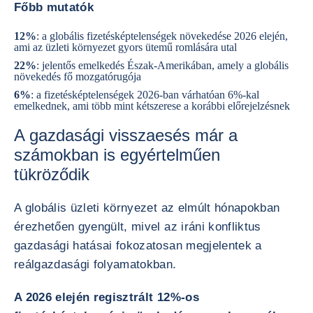
Főbb mutatók
12%
: a globális fizetésképtelenségek növekedése 2026 elején,
ami az üzleti környezet gyors ütemű romlására utal
22%
: jelentős emelkedés Észak-Amerikában, amely a globális
növekedés fő mozgatórugója
6%
: a fizetésképtelenségek 2026-ban várhatóan 6%-kal
emelkednek, ami több mint kétszerese a korábbi előrejelzésnek
A gazdasági visszaesés már a
számokban is egyértelműen
tükröződik
A globális üzleti környezet az elmúlt hónapokban
érezhetően gyengült, mivel az iráni konfliktus
gazdasági hatásai fokozatosan megjelentek a
reálgazdasági folyamatokban.
A 2026 elején regisztrált 12%-os