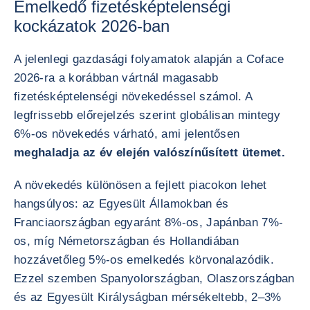
Emelkedő fizetésképtelenségi
kockázatok 2026-ban
A jelenlegi gazdasági folyamatok alapján a Coface
2026-ra a korábban vártnál magasabb
fizetésképtelenségi növekedéssel számol. A
legfrissebb előrejelzés szerint globálisan mintegy
6%-os növekedés várható, ami jelentősen
meghaladja az év elején valószínűsített ütemet.
A növekedés különösen a fejlett piacokon lehet
hangsúlyos: az Egyesült Államokban és
Franciaországban egyaránt 8%-os, Japánban 7%-
os, míg Németországban és Hollandiában
hozzávetőleg 5%-os emelkedés körvonalazódik.
Ezzel szemben Spanyolországban, Olaszországban
és az Egyesült Királyságban mérsékeltebb, 2–3%