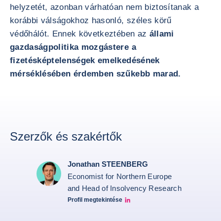
helyzetét, azonban várhatóan nem biztosítanak a
korábbi válságokhoz hasonló, széles körű
védőhálót. Ennek következtében az
állami
gazdaságpolitika mozgástere a
fizetésképtelenségek emelkedésének
mérséklésében érdemben szűkebb marad.
Szerzők és szakértők
Jonathan STEENBERG
Economist for Northern Europe
and Head of Insolvency Research
Profil megtekintése
Jonathan Steenberg linkedin