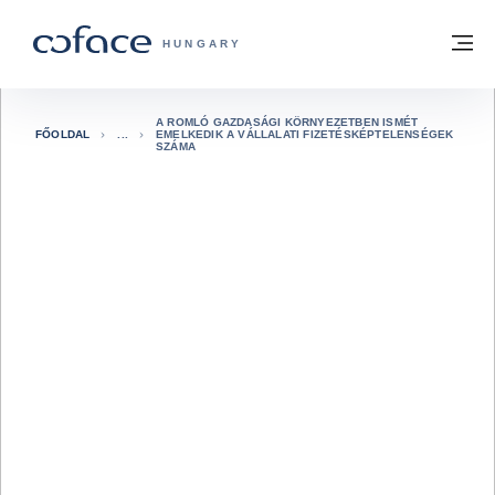
Tovább a tartalomhoz
Vissza a főoldalra
M
COFACE FOR TRADE - A COFACE GRO
HUNGARY
A ROMLÓ GAZDASÁGI KÖRNYEZETBEN ISMÉT
FŐOLDAL
EMELKEDIK A VÁLLALATI FIZETÉSKÉPTELENSÉGEK
SZÁMA