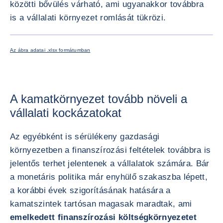
közötti bővülés várható, ami ugyanakkor továbbra
is a vállalati környezet romlását tükrözi.
KÉP NA
Az ábra adatai .xlsx formátumban
A kamatkörnyezet tovább növeli a
vállalati kockázatokat
Az egyébként is sérülékeny gazdasági
környezetben a finanszírozási feltételek továbbra is
jelentős terhet jelentenek a vállalatok számára. Bár
a monetáris politika már enyhülő szakaszba lépett,
a korábbi évek szigorításának hatására a
kamatszintek tartósan magasak maradtak, ami
emelkedett finanszírozási költségkörnyezetet