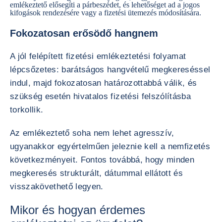
emlékeztető elősegíti a párbeszédet, és lehetőséget ad a jogos
kifogások rendezésére vagy a fizetési ütemezés módosítására.
Fokozatosan erősödő hangnem
A jól felépített fizetési emlékeztetési folyamat
lépcsőzetes: barátságos hangvételű megkereséssel
indul, majd fokozatosan határozottabbá válik, és
szükség esetén hivatalos fizetési felszólításba
torkollik.
Az emlékeztető soha nem lehet agresszív,
ugyanakkor egyértelműen jeleznie kell a nemfizetés
következményeit. Fontos továbbá, hogy minden
megkeresés strukturált, dátummal ellátott és
visszakövethető legyen.
Mikor és hogyan érdemes