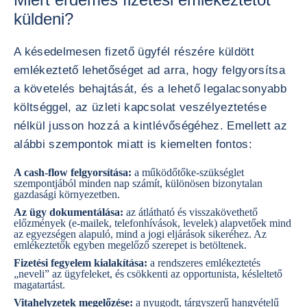
küldeni?
A késedelmesen fizető ügyfél részére küldött
emlékeztető lehetőséget ad arra, hogy felgyorsítsa
a követelés behajtását, és a lehető legalacsonyabb
költséggel, az üzleti kapcsolat veszélyeztetése
nélkül jusson hozzá a kintlévőségéhez. Emellett az
alábbi szempontok miatt is kiemelten fontos:
A cash-flow felgyorsítása:
a működőtőke-szükséglet
szempontjából minden nap számít, különösen bizonytalan
gazdasági környezetben.
Az ügy dokumentálása:
az átlátható és visszakövethető
előzmények (e-mailek, telefonhívások, levelek) alapvetőek mind
az egyezségen alapuló, mind a jogi eljárások sikeréhez. Az
emlékeztetők egyben megelőző szerepet is betöltenek.
Fizetési fegyelem kialakítása:
a rendszeres emlékeztetés
„neveli” az ügyfeleket, és csökkenti az opportunista, késleltető
magatartást.
Vitahelyzetek megelőzése:
a nyugodt, tárgyszerű hangvételű