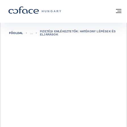
Tovább a tartalomhoz
Vissza a főoldalra
M
COFACE FOR TRADE - A COFACE GRO
HUNGARY
FIZETÉSI EMLÉKEZTETŐK: HATÉKONY LÉPÉSEK ÉS
FŐOLDAL
ELJÁRÁSOK