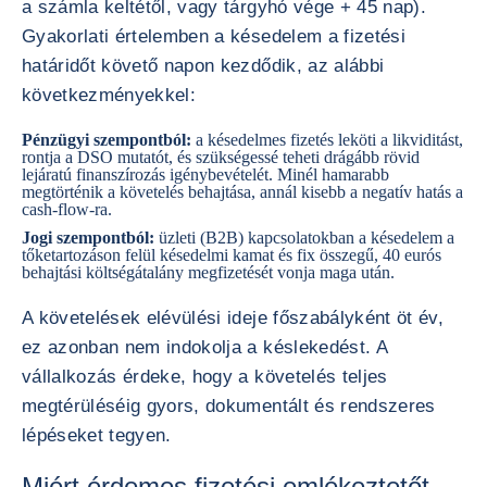
a számla keltétől, vagy tárgyhó vége + 45 nap).
Gyakorlati értelemben a késedelem a fizetési
határidőt követő napon kezdődik, az alábbi
következményekkel:
Pénzügyi szempontból:
a késedelmes fizetés leköti a likviditást,
rontja a DSO mutatót, és szükségessé teheti drágább rövid
lejáratú finanszírozás igénybevételét. Minél hamarabb
megtörténik a követelés behajtása, annál kisebb a negatív hatás a
cash-flow-ra.
Jogi szempontból:
üzleti (B2B) kapcsolatokban a késedelem a
tőketartozáson felül késedelmi kamat és fix összegű, 40 eurós
behajtási költségátalány megfizetését vonja maga után.
A követelések elévülési ideje főszabályként öt év,
ez azonban nem indokolja a késlekedést. A
vállalkozás érdeke, hogy a követelés teljes
megtérüléséig gyors, dokumentált és rendszeres
lépéseket tegyen.
Miért érdemes fizetési emlékeztetőt