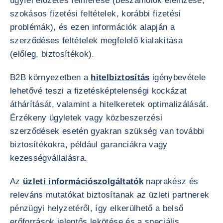
ügyfél előzetes felmérése (beszámolók elemzése,
szokásos fizetési feltételek, korábbi fizetési
problémák), és ezen információk alapján a
szerződéses feltételek megfelelő kialakítása
(előleg, biztosítékok).
B2B környezetben a
hitelbiztosítás
igénybevétele
lehetővé teszi a fizetésképtelenségi kockázat
áthárítását, valamint a hitelkeretek optimalizálását.
Érzékeny ügyletek vagy közbeszerzési
szerződések esetén gyakran szükség van további
biztosítékokra, például garanciákra vagy
kezességvállalásra.
Az
üzleti információszolgáltatók
naprakész és
releváns mutatókat biztosítanak az üzleti partnerek
pénzügyi helyzetéről, így elkerülhető a belső
erőforrások jelentős lekötése és a speciális