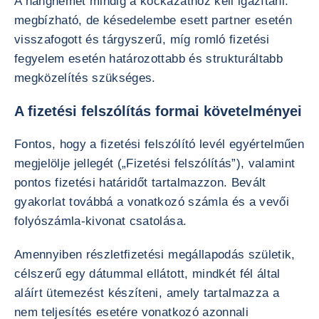
A hangnemet mindig a kockázathoz kell igazítani:
megbízható, de késedelembe esett partner esetén
visszafogott és tárgyszerű, míg romló fizetési
fegyelem esetén határozottabb és strukturáltabb
megközelítés szükséges.
A fizetési felszólítás formai követelményei
Fontos, hogy a fizetési felszólító levél egyértelműen
megjelölje jellegét („Fizetési felszólítás”), valamint
pontos fizetési határidőt tartalmazzon. Bevált
gyakorlat továbbá a vonatkozó számla és a vevői
folyószámla-kivonat csatolása.
Amennyiben részletfizetési megállapodás születik,
célszerű egy dátummal ellátott, mindkét fél által
aláírt ütemezést készíteni, amely tartalmazza a
nem teljesítés esetére vonatkozó azonnali