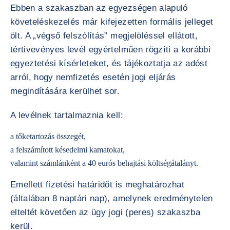
Ebben a szakaszban az egyezségen alapuló
követeléskezelés már kifejezetten formális jelleget
ölt. A „végső felszólítás” megjelöléssel ellátott,
tértivevényes levél egyértelműen rögzíti a korábbi
egyeztetési kísérleteket, és tájékoztatja az adóst
arról, hogy nemfizetés esetén jogi eljárás
megindítására kerülhet sor.
A levélnek tartalmaznia kell:
a tőketartozás összegét,
a felszámított késedelmi kamatokat,
valamint számlánként a 40 eurós behajtási költségátalányt.
Emellett fizetési határidőt is meghatározhat
(általában 8 naptári nap), amelynek eredménytelen
elteltét követően az ügy jogi (peres) szakaszba
kerül.