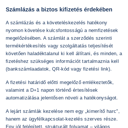
Számlázás a biztos kifizetés érdekében
A számlázás és a követeléskezelés hatékony
nyomon követése kulcsfontosságú a nemfizetések
megelőzésében. A számlát a szerződés szerinti
termékértékesítés vagy szolgáltatás teljesítését
követően haladéktalanul ki kell állítani, és minden, a
fizetéshez szükséges információt tartalmaznia kell
(bankszámlaadatok, QR-kód vagy fizetési link).
A fizetési határidő előtti megelőző emlékeztetők,
valamint a D+1 napon történő értesítések
automatizálása jelentősen növeli a hatékonyságot.
A lejárt számlák kezelése nem egy „kimerítő harc”,
hanem az ügyfélkapcsolat-kezelés szerves része.
Egy jól felépített, strukturált folyamat – világos