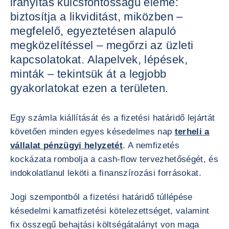
irányítás kulcsfontosságú eleme:
biztosítja a likviditást, miközben –
megfelelő, egyeztetésen alapuló
megközelítéssel – megőrzi az üzleti
kapcsolatokat. Alapelvek, lépések,
minták – tekintsük át a legjobb
gyakorlatokat ezen a területen.
Egy számla kiállítását és a fizetési határidő lejártát
követően minden egyes késedelmes nap
terheli a
vállalat pénzügyi helyzetét
. A nemfizetés
kockázata rombolja a cash-flow tervezhetőségét, és
indokolatlanul leköti a finanszírozási forrásokat.
Jogi szempontból a fizetési határidő túllépése
késedelmi kamatfizetési kötelezettséget, valamint
fix összegű behajtási költségátalányt von maga