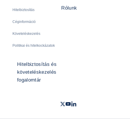
Rólunk
Hitelbiztosítás
Céginformáció
Követeléskezelés
Politikai és hitelkockázatok
Hitelbiztosítás és
követeléskezelés
fogalomtár
Twitter
Youtube
LinkedIn
- Coface
- Coface
- Coface