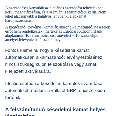
A szerződéses kamatláb az általános szerződési feltételekben
kerül meghatározásra, és a számlán is feltüntetésre kerül. Nem
lehet alacsonyabb a hatályos jegybanki alapkamat
háromszorosánál.
A kiegészítő (törvényi) kamatláb akkor alkalmazandó, ha a felek
erről nem rendelkeztek; mértéke az Európai Központi Bank
alapkamata (fő refinanszírozási művelet) + 10 százalékpont,
amelyet félévente határoznak meg.
Fontos kiemelni, hogy a késedelmi kamat
automatikusan alkalmazandó: érvényesítéséhez
nincs szükség külön felszólításra vagy annak
kifejezett aktiválására.
Ideális esetben a késedelmi kamatok számítása
automatizált módon, a vállalat ERP rendszerében
történik.
A felszámítandó késedelmi kamat helyes