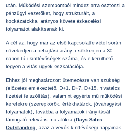
után. Működési szempontból mindez arra ösztönzi a
pénzügyi vezetőket, hogy strukturált, a
kockázatokkal arányos követeléskezelési
folyamatot alakítsanak ki.
A cél az, hogy már az első kapcsolatfelvétel során
növekedjen a behajtási arány, csökkenjen a 30
napon túli kintlévőségek száma, és elkerülhető
legyen a vitás ügyek eszkalációja.
Ehhez jól meghatározott ütemezésre van szükség
(előzetes emlékeztető, D+1, D+7, D+15, hivatalos
fizetési felszólítás), valamint egyértelmű működési
keretekre (szerepkörök, értékhatárok, jóváhagyási
folyamatok), továbbá a folyamatok irányítását
támogató releváns mutatókra (
Days Sales
Outstanding
, azaz a vevők kintlévőségi napjainak