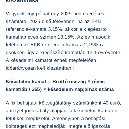
kiszámítása
Vegyünk egy példát egy 2025-ben esedékes
számlára. 2025 első félévében, ha az EKB
referencia-kamata 3,15%, akkor a kiegészítő
kamatláb éves szinten 13,15%. Az év második
felében az EKB referencia-kamata 2,15%-ra
csökken, így a kiegészítő kamatláb 12,15% évente.
A késedelmi kamatot ennek megfelelően
időarányosan kell kiszámítani:
Késedelmi kamat = Bruttó összeg × (éves
kamatláb / 365) × késedelem napjainak száma
A fix behajtási költségátalány számlánként 40 euró,
amelyet jogszabály alapján, a késedelmi kamaton
felül kell megfizetni. Amennyiben a behajtási
költségek ezt meghaladják, megfelelő igazolás