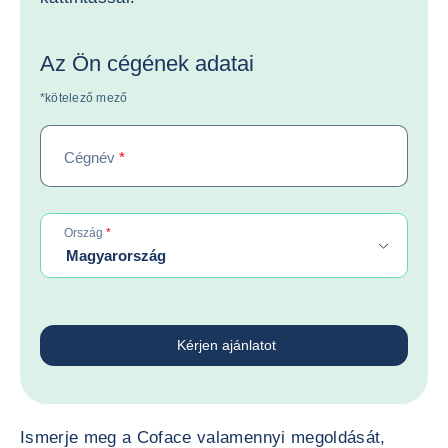
Az Ön cégének adatai
*kötelező mező
Cégnév
*
required
Ország
*
Magyarország
Kérjen ajánlatot
Ismerje meg a Coface valamennyi megoldását,