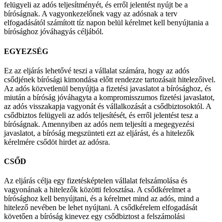
felügyeli az adós teljesítményét, és erről jelentést nyújt be a
bíróságnak. A vagyonkezelőnek vagy az adósnak a terv
elfogadásától számított tíz napon belül kérelmet kell benyújtania a
bírósághoz jóváhagyás céljából.
EGYEZSÉG
Ez az eljárás lehetővé teszi a vállalat számára, hogy az adós
csődjének bírósági kimondása előtt rendezze tartozásait hitelezőivel.
Az adós közvetlenül benyújtja a fizetési javaslatot a bírósághoz, és
miután a bíróság jóváhagyta a kompromisszumos fizetési javaslatot,
az adós visszakapja vagyonát és vállalkozását a csődbiztosoktól. A
csődbiztos felügyeli az adós teljesítését, és erről jelentést tesz a
bíróságnak. Amennyiben az adós nem teljesíti a megegyezési
javaslatot, a bíróság megszünteti ezt az eljárást, és a hitelezők
kérelmére csődöt hirdet az adósra.
CSŐD
Az eljárás célja egy fizetésképtelen vállalat felszámolása és
vagyonának a hitelezők közötti felosztása. A csődkérelmet a
bírósághoz kell benyújtani, és a kérelmet mind az adós, mind a
hitelező nevében be lehet nyújtani. A csődkérelem elfogadását
követően a bíróság kinevez egy csődbiztost a felszámolási