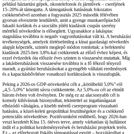
például háztartási gépek, okostelefonok és járművek – cseréjének
15–20%-át támogatta. A támogatások hatásának fokozatos
csökkenésével azonban a fogyasztás 2025 második félévében
gyorsan elvesztette lendületét, amit a gyenge munkaerőpiacból
fakadó korlátok és a szociális jóléti kiadások csupán szerény
mértékű növekedése is elősegített. Ugyanakkor a lakáspiac
stagnálása továbbra is negatív vagyonhatásokat vált ki. A beruházási
tevékenységek, amelyek történelmileg a kínai gazdasági növekedés
alapját képezték, szintén meglepő módon romlottak: a befektetési
kiadások 2025-ben 3,8%-kal csökkentek az előző évhez képest, és
ezzel évtizedek óta először éves szinten is visszaesést mutattak. Míg
a lakásberuházások visszaesése továbbra is a fő fékező tényező
maradt, a gyártási beruházásokat a gyengébb vállalati eredmények
és a kapacitásbővítésre vonatkozó korlátozások is visszafogták.
Peking a 2026-os GDP-növekedési célt a „körülbelül 5,0%”-ról
„4,5–5,0%” közötti sávra csökkentette. Az 5,0%-os cél az elmúlt
három évben volt érvényben. De még ez az alacsonyabb cél is
komoly kihívásnak bizonyulhat, tekintettel az ingatlanágazat
elhúzódó válságára, a kisebb méretű csereprogram visszaható
hatására, a közel-keleti geopolitikai feszültségekre és a csökkenő
potenciális növekedésre. Pozitívumként említhető, hogy 2026-ban
veszi kezdetét Kína 15. ötéves terve, amely várhatóan új hullámot
indít el a politikai kezdeményezések és beruházási projektek terén.
Ez – az előrehozott fiskális támogatással együtt – hozzájárulhat a