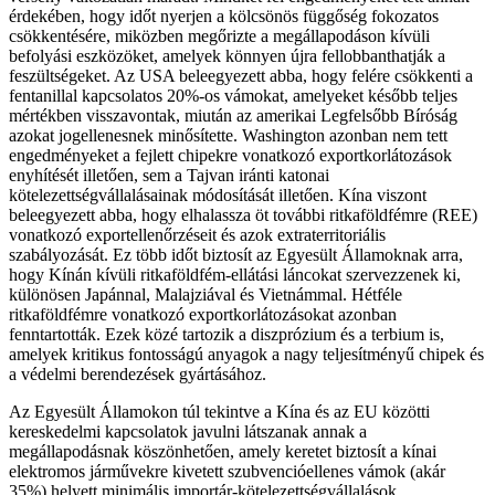
érdekében, hogy időt nyerjen a kölcsönös függőség fokozatos
csökkentésére, miközben megőrizte a megállapodáson kívüli
befolyási eszközöket, amelyek könnyen újra fellobbanthatják a
feszültségeket. Az USA beleegyezett abba, hogy felére csökkenti a
fentanillal kapcsolatos 20%-os vámokat, amelyeket később teljes
mértékben visszavontak, miután az amerikai Legfelsőbb Bíróság
azokat jogellenesnek minősítette. Washington azonban nem tett
engedményeket a fejlett chipekre vonatkozó exportkorlátozások
enyhítését illetően, sem a Tajvan iránti katonai
kötelezettségvállalásainak módosítását illetően. Kína viszont
beleegyezett abba, hogy elhalassza öt további ritkaföldfémre (REE)
vonatkozó exportellenőrzéseit és azok extraterritoriális
szabályozását. Ez több időt biztosít az Egyesült Államoknak arra,
hogy Kínán kívüli ritkaföldfém-ellátási láncokat szervezzenek ki,
különösen Japánnal, Malajziával és Vietnámmal. Hétféle
ritkaföldfémre vonatkozó exportkorlátozásokat azonban
fenntartották. Ezek közé tartozik a diszprózium és a terbium is,
amelyek kritikus fontosságú anyagok a nagy teljesítményű chipek és
a védelmi berendezések gyártásához.
Az Egyesült Államokon túl tekintve a Kína és az EU közötti
kereskedelmi kapcsolatok javulni látszanak annak a
megállapodásnak köszönhetően, amely keretet biztosít a kínai
elektromos járművekre kivetett szubvencióellenes vámok (akár
35%) helyett minimális importár-kötelezettségvállalások