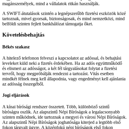
magánszemélyek, mind a vállalatok ritkán használják.
A SWIFT-átutalások szintén a legnépszerűbb fizetési eszközök közé
tartoznak, mivel gyorsak, biztonságosak, és mind nemzetközi, mind
belföldi szinten fejlett bankhálózat támogatja őket.
Követelésbehajtás
Békés szakasz
A hitelező telefonon felveszi a kapcsolatot az adóssal, és behajtási
leveleket küld neki a fizetés érdekében. Ha az adós együttműködő
és elismeri az adósságot, a két fél tárgyalásokat folytat a fizetési
tervről, hogy megpróbálják rendezni a tartozást. Vitás esetben
mindkét félnek meg kell állapodnia, vagy engedményt kell ajánlania
az adósság összegéből.
Jogi eljárások
A kínai bírósági rendszer összetett. Több, különböző szintű
bíróságra oszlik. Az alapszintű Népi Bíróságok a legalacsonyabb
szinten működnek, ide tartoznak a megyei és városi Népi Bíróságok.
Az alapszintű Népi Bíróságok joghatósága kiterjed a legtöbb első
fokon tárgyalt ügyre. A középfokú népi bíróságok első fokon