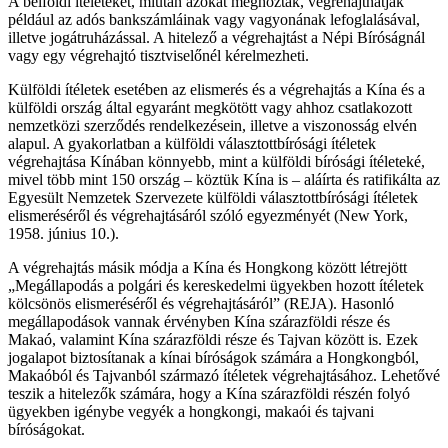
A belföldi ítéleteket, miután azokat meghozták, végrehajthatják
például az adós bankszámláinak vagy vagyonának lefoglalásával,
illetve jogátruházással. A hitelező a végrehajtást a Népi Bíróságnál
vagy egy végrehajtó tisztviselőnél kérelmezheti.
Külföldi ítéletek esetében az elismerés és a végrehajtás a Kína és a
külföldi ország által egyaránt megkötött vagy ahhoz csatlakozott
nemzetközi szerződés rendelkezésein, illetve a viszonosság elvén
alapul. A gyakorlatban a külföldi választottbírósági ítéletek
végrehajtása Kínában könnyebb, mint a külföldi bírósági ítéleteké,
mivel több mint 150 ország – köztük Kína is – aláírta és ratifikálta az
Egyesült Nemzetek Szervezete külföldi választottbírósági ítéletek
elismeréséről és végrehajtásáról szóló egyezményét (New York,
1958. június 10.).
A végrehajtás másik módja a Kína és Hongkong között létrejött
„Megállapodás a polgári és kereskedelmi ügyekben hozott ítéletek
kölcsönös elismeréséről és végrehajtásáról” (REJA). Hasonló
megállapodások vannak érvényben Kína szárazföldi része és
Makaó, valamint Kína szárazföldi része és Tajvan között is. Ezek
jogalapot biztosítanak a kínai bíróságok számára a Hongkongból,
Makaóból és Tajvanból származó ítéletek végrehajtásához. Lehetővé
teszik a hitelezők számára, hogy a Kína szárazföldi részén folyó
ügyekben igénybe vegyék a hongkongi, makaói és tajvani
bíróságokat.