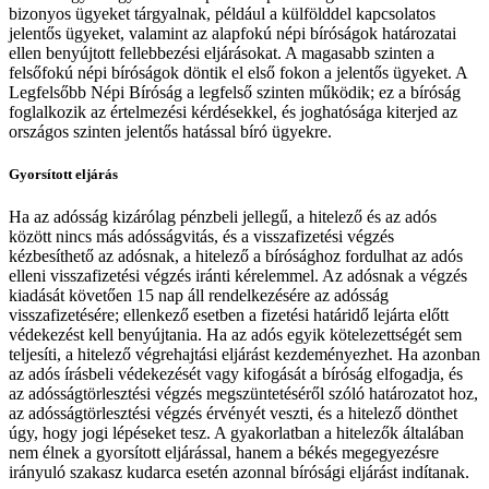
bizonyos ügyeket tárgyalnak, például a külfölddel kapcsolatos
jelentős ügyeket, valamint az alapfokú népi bíróságok határozatai
ellen benyújtott fellebbezési eljárásokat. A magasabb szinten a
felsőfokú népi bíróságok döntik el első fokon a jelentős ügyeket. A
Legfelsőbb Népi Bíróság a legfelső szinten működik; ez a bíróság
foglalkozik az értelmezési kérdésekkel, és joghatósága kiterjed az
országos szinten jelentős hatással bíró ügyekre.
Gyorsított eljárás
Ha az adósság kizárólag pénzbeli jellegű, a hitelező és az adós
között nincs más adósságvitás, és a visszafizetési végzés
kézbesíthető az adósnak, a hitelező a bírósághoz fordulhat az adós
elleni visszafizetési végzés iránti kérelemmel. Az adósnak a végzés
kiadását követően 15 nap áll rendelkezésére az adósság
visszafizetésére; ellenkező esetben a fizetési határidő lejárta előtt
védekezést kell benyújtania. Ha az adós egyik kötelezettségét sem
teljesíti, a hitelező végrehajtási eljárást kezdeményezhet. Ha azonban
az adós írásbeli védekezését vagy kifogását a bíróság elfogadja, és
az adósságtörlesztési végzés megszüntetéséről szóló határozatot hoz,
az adósságtörlesztési végzés érvényét veszti, és a hitelező dönthet
úgy, hogy jogi lépéseket tesz. A gyakorlatban a hitelezők általában
nem élnek a gyorsított eljárással, hanem a békés megegyezésre
irányuló szakasz kudarca esetén azonnal bírósági eljárást indítanak.