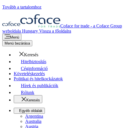
Tovább a tartalomhoz
Coface for trade - a Coface Group
weboldala
Hungary
Vissza a főoldalra
Menü
Menü bezárása
Keresés
Hitelbiztosítás
Céginformáció
Követeléskezelés
Politikai és hitelkockázatok
Hírek és publikációk
Rólunk
Keresés
Egyéb oldalak
Argentina
Australia
Austria