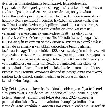
gyártási és infrastrukturális beruházások fellendüléséhez.
Ugyanakkor Pekingnek gondosan egyensúlyba kell hoznia hosszú
távú stratégiai törekvéseit azzal a kockázattal, hogy további
többletkapacitás jön létre, ami fokozhatja a deflációs nyomást és a
haszonkulcsra nehezedő nyomást. Eközben az export várhatóan
továbbra is a növekedés egyik pillére marad, amit a mesterséges
intelligenciával kapcsolatos strukturális elektronikai kereslet,
valamint – a nyersolajárak emelkedése miatt – az elektromos
járművek értékesítésének potenciális fellendülése is támogat. Az
IEEPA alapján bevezetett vámok eltörlése szintén kedvező hatással
járhat, de az amerikai vámokkal kapcsolatos bizonytalanság
továbbra is nagy. Trump elnök a 122. szakasz alapján már bevezetett
egy további 10%-os vámot minden országra legfeljebb 150 napra, és
új, a 301. szakasz szerinti vizsgálatokat indított Kína ellen, amelyek
végrehajtása esetén nincs korlátozás a vámtételek mértékére, és
nincs lejárati idő sem. Ezen felül a közel-keleti katonai konfliktus
kitörése és a Hormuzi-szoroson átmenő hajóforgalomra vonatkozó
szigorú korlátozások szintén negatívan befolyásolhatják a
kereskedelmi forgalmat.
Míg Peking lassan a kereslet és a kínálat jobb egyensúlya felé tereli
a folyamatokat, a deflációtól az inflációs cél (körülbelül 2%) felé
történő átmenet valószínűleg fokozatos lesz. 2025 közepén a
politikai döntéshozók „anti-involution” kampányt indítottak a
termelés szabályozására a kapacitás közvetlen ellenőrzése, szigorúbb