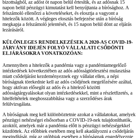
bizottságból, az adóst öt napon belül értesítik, és az adósnak 15
napon belül pénzügyi kimutatást kell benyújtania a bírósághoz. A
felszámoló ellenőrzi a követeléseket, és elosztja a vagyont a
hitelezők között. A végleges elosztás befejezése után a bíróság
megkapja a felszámoló jelentését, és 15 napon belül dönt az eljárás
lezárásáról.
KÜLÖNLEGES RENDELKEZÉSEK A 2020-AS COVID-19-
JÁRVÁNY IDEJÉN FOLYÓ VÁLLALATI CSŐDÖNTI
ELJÁRÁSOKRA VONATKOZÓAN:
Amennyiben a hitelezők a pandémia vagy a pandémiamegelőző
intézkedések következtében az adós adósságtörlesztési mulasztása
miatt csődeljárást kezdeményeznek egy vállalat ellen, a népi
bíróságnak törekednie kell az adós csődjének megelőzésére azáltal,
hogy aktívan elősegíti az adós és a hitelező közötti
adósságtárgyalásokat olyan intézkedésekkel, mint a részletfizetés, a
hitelfeltételek meghosszabbítása vagy a szerződéses árak
felülvizsgálata.
A bíróságnak meg kell különböztetnie azokat a vállalatokat, amelyek
pénzügyi nehézségei elsősorban a COVID-19-nek tulajdoníthatók,
azoktól, amelyek már a pandémia előtt is pénzügyi nehézségekkel
küzdöttek. Az előbbiek esetében meg kell akadályozni a csődeljárás
megindítását, míg az utóbbiak esetében a bíróságnak engedélyeznie