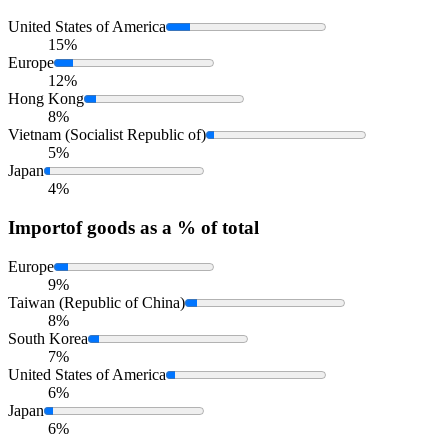
United States of America
15%
Europe
12%
Hong Kong
8%
Vietnam (Socialist Republic of)
5%
Japan
4%
Import
of goods as a % of total
Europe
9%
Taiwan (Republic of China)
8%
South Korea
7%
United States of America
6%
Japan
6%