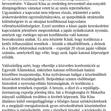
bevezetésére. Válaszul Kína az eredetileg tervezettnél alacsonyabb
dömpingellenes vámokat vetett ki az uniós tejtermékekre.
Ugyanakkor a kapcsolat nem teljesen rózsás, tekintettel a tartós
árukereskedelmi egyensúlyhiányokra, az iparpolitikák strukturális
különbségeire és az ukrajnai konfliktussal kapcsolatos
véleménykülönbségekre. Ezzel szemben a kínai–japán kereskedelmi
kapcsolatok jelentősen megromlottak a japán nyilatkozatok nyomán,
amelyek egy esetleges tajvani konfliktusba való katonai
beavatkozásra utaltak. Ez arra késztette Kínát, hogy korlátozza a
kettős felhasználású termékek – köztük a ritkaföldfémek, a drónok
és a fejlett elektronikai eszközök – exportját 20 olyan japán vállalat
számára, amelyekről úgy vélte, hogy azok Japán katonai képességeit
erősítik.
Valószínűleg azért, hogy elkerülje a közvetlen konfrontációt az
Egyesült Államokkal, miközben katonai erőforrásait határai
közelében összpontosítja, Kína nyilvánosan hallgat a közelmúltbeli
közel-keleti feszültségekről. Belpolitikai szinten elsőbbséget
biztosított a nyersolaj-ellátás biztonságának, és korlátozta a
finomított termékek exportját. A benzin, a dízel és a repülőgép-
üzemanyag exportja jelenleg tilos, bár a Hongkongba és Makaóba
irányuló szállítások továbbra is kivételt képeznek. Bár Kína
általános külső energiafüggősége a bőséges hazai szénkészleteknek
és a megújuló energiaforrások gyors növekedésének köszönhetően
továbbra is mérsékeltebb, mint a régióbeli társaiké, a közlekedés és