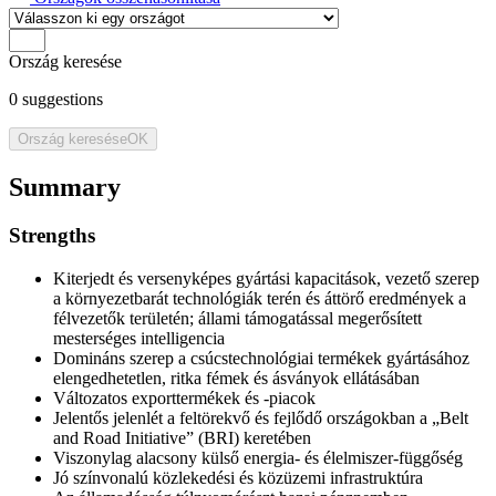
Ország keresése
0
suggestions
Ország keresése
OK
Summary
Strengths
Kiterjedt és versenyképes gyártási kapacitások, vezető szerep
a környezetbarát technológiák terén és áttörő eredmények a
félvezetők területén; állami támogatással megerősített
mesterséges intelligencia
Domináns szerep a csúcstechnológiai termékek gyártásához
elengedhetetlen, ritka fémek és ásványok ellátásában
Változatos exporttermékek és -piacok
Jelentős jelenlét a feltörekvő és fejlődő országokban a „Belt
and Road Initiative” (BRI) keretében
Viszonylag alacsony külső energia- és élelmiszer-függőség
Jó színvonalú közlekedési és közüzemi infrastruktúra