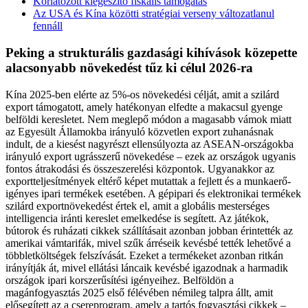
Korlátozott kiegészítő fiskális támogatás
Az USA és Kína közötti stratégiai verseny változatlanul
fennáll
Peking a strukturális gazdasági kihívások közepette
alacsonyabb növekedést tűz ki célul 2026-ra
Kína 2025-ben elérte az 5%-os növekedési célját, amit a szilárd
export támogatott, amely hatékonyan elfedte a makacsul gyenge
belföldi keresletet. Nem meglepő módon a magasabb vámok miatt
az Egyesült Államokba irányuló közvetlen export zuhanásnak
indult, de a kiesést nagyrészt ellensúlyozta az ASEAN-országokba
irányuló export ugrásszerű növekedése – ezek az országok ugyanis
fontos átrakodási és összeszerelési központok. Ugyanakkor az
exportteljesítmények eltérő képet mutattak a fejlett és a munkaerő-
igényes ipari termékek esetében. A gépipari és elektronikai termékek
szilárd exportnövekedést értek el, amit a globális mesterséges
intelligencia iránti kereslet emelkedése is segített. Az játékok,
bútorok és ruházati cikkek szállításait azonban jobban érintették az
amerikai vámtarifák, mivel szűk árréseik kevésbé tették lehetővé a
többletköltségek felszívását. Ezeket a termékeket azonban ritkán
irányítják át, mivel ellátási láncaik kevésbé igazodnak a harmadik
országok ipari korszerűsítési igényeihez. Belföldön a
magánfogyasztás 2025 első félévében némileg talpra állt, amit
elősegített az a csereprogram, amely a tartós fogyasztási cikkek –