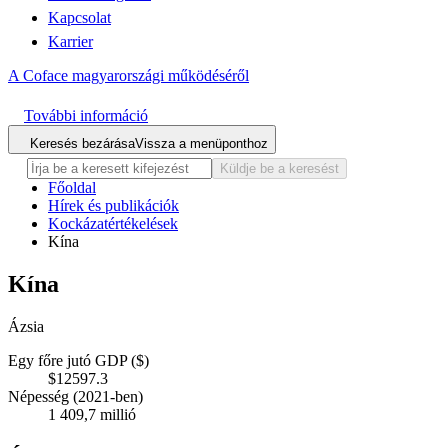
Kapcsolat
Karrier
A Coface magyarországi működéséről
További információ
Keresés bezárása
Vissza a menüponthoz
Küldje be a keresést
Főoldal
Hírek és publikációk
Kockázatértékelések
Kína
Kína
Ázsia
Egy főre jutó GDP ($)
$12597.3
Népesség (2021-ben)
1 409,7 millió