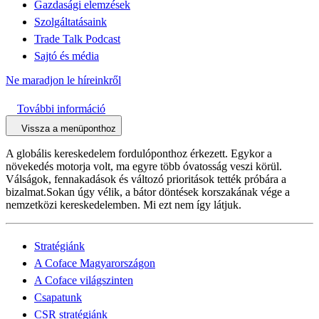
Gazdasági elemzések
Szolgáltatásaink
Trade Talk Podcast
Sajtó és média
Ne maradjon le híreinkről
További információ
Vissza a menüponthoz
A globális kereskedelem fordulóponthoz érkezett. Egykor a
növekedés motorja volt, ma egyre több óvatosság veszi körül.
Válságok, fennakadások és változó prioritások tették próbára a
bizalmat.Sokan úgy vélik, a bátor döntések korszakának vége a
nemzetközi kereskedelemben. Mi ezt nem így látjuk.
Stratégiánk
A Coface Magyarországon
A Coface világszinten
Csapatunk
CSR stratégiánk