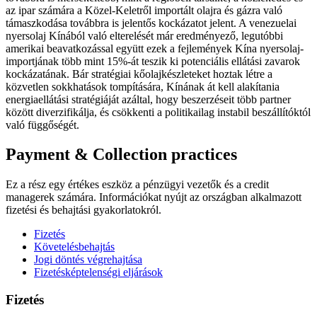
az ipar számára a Közel-Keletről importált olajra és gázra való
támaszkodása továbbra is jelentős kockázatot jelent. A venezuelai
nyersolaj Kínából való elterelését már eredményező, legutóbbi
amerikai beavatkozással együtt ezek a fejlemények Kína nyersolaj-
importjának több mint 15%-át teszik ki potenciális ellátási zavarok
kockázatának. Bár stratégiai kőolajkészleteket hoztak létre a
közvetlen sokkhatások tompítására, Kínának át kell alakítania
energiaellátási stratégiáját azáltal, hogy beszerzéseit több partner
között diverzifikálja, és csökkenti a politikailag instabil beszállítóktól
való függőségét.
Payment & Collection practices
Ez a rész egy értékes eszköz a pénzügyi vezetők és a credit
managerek számára. Információkat nyújt az országban alkalmazott
fizetési és behajtási gyakorlatokról.
Fizetés
Követelésbehajtás
Jogi döntés végrehajtása
Fizetésképtelenségi eljárások
Fizetés