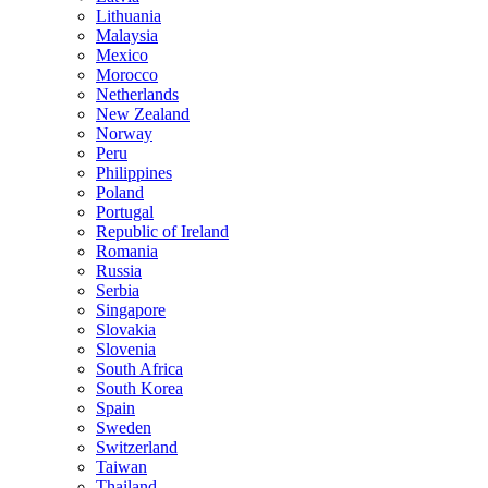
Lithuania
Malaysia
Mexico
Morocco
Netherlands
New Zealand
Norway
Peru
Philippines
Poland
Portugal
Republic of Ireland
Romania
Russia
Serbia
Singapore
Slovakia
Slovenia
South Africa
South Korea
Spain
Sweden
Switzerland
Taiwan
Thailand