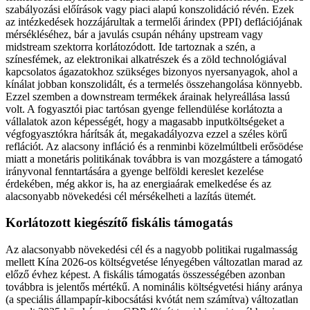
szabályozási előírások vagy piaci alapú konszolidáció révén. Ezek
az intézkedések hozzájárultak a termelői árindex (PPI) deflációjának
mérsékléséhez, bár a javulás csupán néhány upstream vagy
midstream szektorra korlátozódott. Ide tartoznak a szén, a
színesfémek, az elektronikai alkatrészek és a zöld technológiával
kapcsolatos ágazatokhoz szükséges bizonyos nyersanyagok, ahol a
kínálat jobban konszolidált, és a termelés összehangolása könnyebb.
Ezzel szemben a downstream termékek árainak helyreállása lassú
volt. A fogyasztói piac tartósan gyenge fellendülése korlátozta a
vállalatok azon képességét, hogy a magasabb inputköltségeket a
végfogyasztókra hárítsák át, megakadályozva ezzel a széles körű
reflációt. Az alacsony infláció és a renminbi közelmúltbeli erősödése
miatt a monetáris politikának továbbra is van mozgástere a támogató
irányvonal fenntartására a gyenge belföldi kereslet kezelése
érdekében, még akkor is, ha az energiaárak emelkedése és az
alacsonyabb növekedési cél mérsékelheti a lazítás ütemét.
Korlátozott kiegészítő fiskális támogatás
Az alacsonyabb növekedési cél és a nagyobb politikai rugalmasság
mellett Kína 2026-os költségvetése lényegében változatlan marad az
előző évhez képest. A fiskális támogatás összességében azonban
továbbra is jelentős mértékű. A nominális költségvetési hiány aránya
(a speciális állampapír-kibocsátási kvótát nem számítva) változatlan