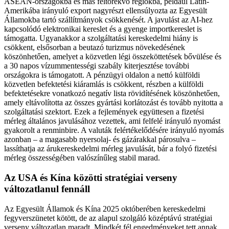
ASEAN-országokba és más feltörekvő régiókba, például Latin-
Amerikába irányuló export nagyrészt ellensúlyozta az Egyesült
Államokba tartó szállítmányok csökkenését. A javulást az AI-hez
kapcsolódó elektronikai kereslet és a gyenge importkereslet is
támogatta. Ugyanakkor a szolgáltatási kereskedelmi hiány is
csökkent, elsősorban a beutazó turizmus növekedésének
köszönhetően, amelyet a közvetlen légi összeköttetések bővülése és
a 30 napos vízummentességi szabály kiterjesztése további
országokra is támogatott. A pénzügyi oldalon a nettó külföldi
közvetlen befektetési kiáramlás is csökkent, részben a külföldi
befektetésekre vonatkozó negatív lista rövidítésének köszönhetően,
amely eltávolította az összes gyártási korlátozást és tovább nyitotta a
szolgáltatási szektort. Ezek a fejlemények együttesen a fizetési
mérleg általános javulásához vezettek, ami felfelé irányuló nyomást
gyakorolt a renminbire. A valuták felértékelődésére irányuló nyomás
azonban – a magasabb nyersolaj- és gázárakkal párosulva –
lassíthatja az árukereskedelmi mérleg javulását, bár a folyó fizetési
mérleg összességében valószínűleg stabil marad.
Az USA és Kína közötti stratégiai verseny
változatlanul fennáll
Az Egyesült Államok és Kína 2025 októberében kereskedelmi
fegyverszünetet kötött, de az alapul szolgáló középtávú stratégiai
verseny változatlan maradt. Mindkét fél engedményeket tett annak