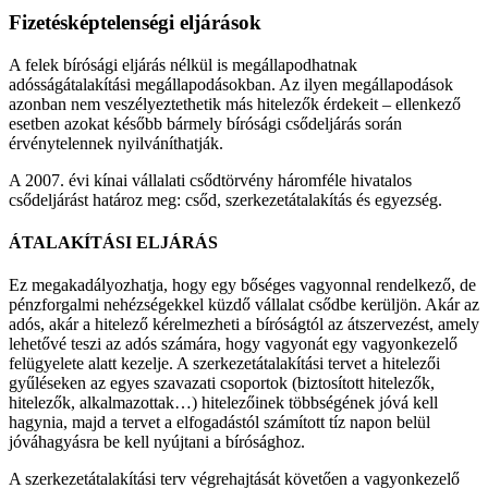
Fizetésképtelenségi eljárások
A felek bírósági eljárás nélkül is megállapodhatnak
adósságátalakítási megállapodásokban. Az ilyen megállapodások
azonban nem veszélyeztethetik más hitelezők érdekeit – ellenkező
esetben azokat később bármely bírósági csődeljárás során
érvénytelennek nyilváníthatják.
A 2007. évi kínai vállalati csődtörvény háromféle hivatalos
csődeljárást határoz meg: csőd, szerkezetátalakítás és egyezség.
ÁTALAKÍTÁSI ELJÁRÁS
Ez megakadályozhatja, hogy egy bőséges vagyonnal rendelkező, de
pénzforgalmi nehézségekkel küzdő vállalat csődbe kerüljön. Akár az
adós, akár a hitelező kérelmezheti a bíróságtól az átszervezést, amely
lehetővé teszi az adós számára, hogy vagyonát egy vagyonkezelő
felügyelete alatt kezelje. A szerkezetátalakítási tervet a hitelezői
gyűléseken az egyes szavazati csoportok (biztosított hitelezők,
hitelezők, alkalmazottak…) hitelezőinek többségének jóvá kell
hagynia, majd a tervet a elfogadástól számított tíz napon belül
jóváhagyásra be kell nyújtani a bírósághoz.
A szerkezetátalakítási terv végrehajtását követően a vagyonkezelő