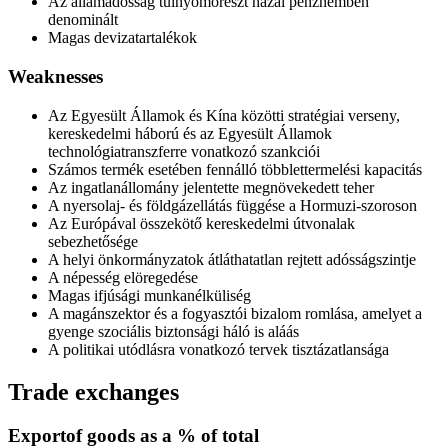
Az államadósság túlnyomórészt hazai pénznemben
denominált
Magas devizatartalékok
Weaknesses
Az Egyesült Államok és Kína közötti stratégiai verseny,
kereskedelmi háború és az Egyesült Államok
technológiatranszferre vonatkozó szankciói
Számos termék esetében fennálló többlettermelési kapacitás
Az ingatlanállomány jelentette megnövekedett teher
A nyersolaj- és földgázellátás függése a Hormuzi-szoroson
Az Európával összekötő kereskedelmi útvonalak
sebezhetősége
A helyi önkormányzatok átláthatatlan rejtett adósságszintje
A népesség elöregedése
Magas ifjúsági munkanélküliség
A magánszektor és a fogyasztói bizalom romlása, amelyet a
gyenge szociális biztonsági háló is aláás
A politikai utódlásra vonatkozó tervek tisztázatlansága
Trade exchanges
Export
of goods as a % of total