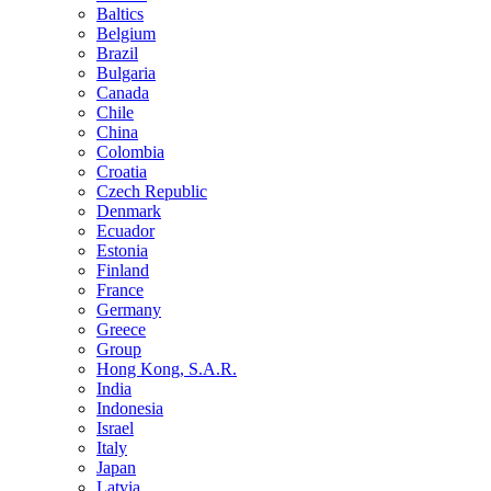
Baltics
Belgium
Brazil
Bulgaria
Canada
Chile
China
Colombia
Croatia
Czech Republic
Denmark
Ecuador
Estonia
Finland
France
Germany
Greece
Group
Hong Kong, S.A.R.
India
Indonesia
Israel
Italy
Japan
Latvia