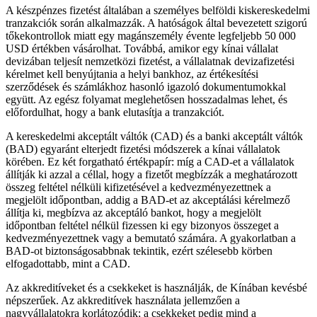
A készpénzes fizetést általában a személyes belföldi kiskereskedelmi
tranzakciók során alkalmazzák. A hatóságok által bevezetett szigorú
tőkekontrollok miatt egy magánszemély évente legfeljebb 50 000
USD értékben vásárolhat. Továbbá, amikor egy kínai vállalat
devizában teljesít nemzetközi fizetést, a vállalatnak devizafizetési
kérelmet kell benyújtania a helyi bankhoz, az értékesítési
szerződések és számlákhoz hasonló igazoló dokumentumokkal
együtt. Az egész folyamat meglehetősen hosszadalmas lehet, és
előfordulhat, hogy a bank elutasítja a tranzakciót.
A kereskedelmi akceptált váltók (CAD) és a banki akceptált váltók
(BAD) egyaránt elterjedt fizetési módszerek a kínai vállalatok
körében. Ez két forgatható értékpapír: míg a CAD-et a vállalatok
állítják ki azzal a céllal, hogy a fizetőt megbízzák a meghatározott
összeg feltétel nélküli kifizetésével a kedvezményezettnek a
megjelölt időpontban, addig a BAD-et az akceptálási kérelmező
állítja ki, megbízva az akceptáló bankot, hogy a megjelölt
időpontban feltétel nélkül fizessen ki egy bizonyos összeget a
kedvezményezettnek vagy a bemutató számára. A gyakorlatban a
BAD-ot biztonságosabbnak tekintik, ezért szélesebb körben
elfogadottabb, mint a CAD.
Az akkreditíveket és a csekkeket is használják, de Kínában kevésbé
népszerűek. Az akkreditívek használata jellemzően a
nagyvállalatokra korlátozódik; a csekkeket pedig mind a