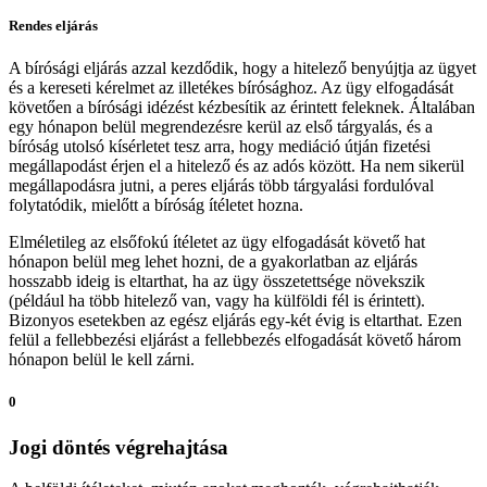
Rendes eljárás
A bírósági eljárás azzal kezdődik, hogy a hitelező benyújtja az ügyet
és a kereseti kérelmet az illetékes bírósághoz. Az ügy elfogadását
követően a bírósági idézést kézbesítik az érintett feleknek. Általában
egy hónapon belül megrendezésre kerül az első tárgyalás, és a
bíróság utolsó kísérletet tesz arra, hogy mediáció útján fizetési
megállapodást érjen el a hitelező és az adós között. Ha nem sikerül
megállapodásra jutni, a peres eljárás több tárgyalási fordulóval
folytatódik, mielőtt a bíróság ítéletet hozna.
Elméletileg az elsőfokú ítéletet az ügy elfogadását követő hat
hónapon belül meg lehet hozni, de a gyakorlatban az eljárás
hosszabb ideig is eltarthat, ha az ügy összetettsége növekszik
(például ha több hitelező van, vagy ha külföldi fél is érintett).
Bizonyos esetekben az egész eljárás egy-két évig is eltarthat. Ezen
felül a fellebbezési eljárást a fellebbezés elfogadását követő három
hónapon belül le kell zárni.
0
Jogi döntés végrehajtása