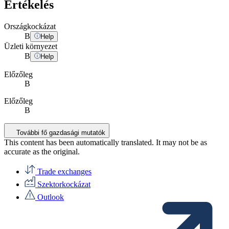
Értékelés
Országkockázat
B
Help
Üzleti környezet
B
Help
Előzőleg
B
Előzőleg
B
További fő gazdasági mutatók
This content has been automatically translated. It may not be as
accurate as the
original
.
Trade exchanges
Szektorkockázat
Outlook