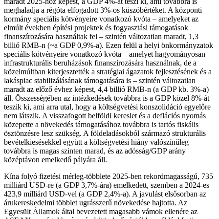
maradt 2025-höz képest, a GDP 4%-át teszi ki, ami továbbra is
meghaladja a régóta elfogadott 3%-os küszöbértéket. A központi
kormány speciális kötvényeire vonatkozó kvóta – amelyeket az
elmúlt években építési projektek és fogyasztási támogatások
finanszírozására használtak fel – szintén változatlan maradt, 1,3
billió RMB-n (~a GDP 0,9%-a). Ezen felül a helyi önkormányzatok
speciális kötvényeire vonatkozó kvóta – amelyet hagyományosan
infrastrukturális beruházások finanszírozására használnak, de a
közelmúltban kiterjesztették a stratégiai ágazatok fejlesztésének és a
lakáspiac stabilizálásának támogatására is – szintén változatlan
maradt az előző évhez képest, 4,4 billió RMB-n (a GDP kb. 3%-a)
áll. Összességében az intézkedések továbbra is a GDP közel 8%-át
teszik ki, ami arra utal, hogy a költségvetési konszolidáció egyelőre
nem látszik. A visszafogott belföldi kereslet és a deflációs nyomás
közepette a növekedés támogatásához továbbra is tartós fiskális
ösztönzésre lesz szükség. A földeladásokból származó strukturális
bevételkiesésekkel együtt a költségvetési hiány valószínűleg
továbbra is magas szinten marad, és az adósság/GDP arány
középtávon emelkedő pályára áll.
Kína folyó fizetési mérleg-többlete 2025-ben rekordmagasságú, 735
milliárd USD-re (a GDP 3,7%-ára) emelkedett, szemben a 2024-es
423,9 milliárd USD-vel (a GDP 2,4%-a). A javulást elsősorban az
árukereskedelmi többlet ugrásszerű növekedése hajtotta. Az
Egyesült Államok által bevezetett magasabb vámok ellenére az