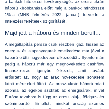
a bankok hitelezési tevékenységét: az orosz-ukrán
háború kirobbanása előtt még a bankok mindössze
1%-a (MNB felmérés 2022. január) tervezte a
hitelezési feltételek szigorítását.
Majd jött a háború és minden borult...
A megállapítás persze csak részben igaz, hiszen az
energia- és alapanyagárak emelkedése már jóval a
háború előtti negyedévben elkezdődött. Ilyenformán
pedig a háború már egy megnövekedett cashflow
finanszírozási igénybe érkezett, amit tovább
erősített az, hogy az árak növekedése sohasem
látott méreteket öltött. Az orosz-ukrán háború miatt
azonnal az egekbe szöktek az energiaárak, mivel
Európa továbbra is függ az orosz olaj-, földgáz- és
szénimporttól. Emellett mindkét ország számos