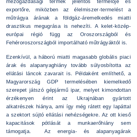
mezőgazdasági termék jelentős termelője és
exportőre, miközben az élelmiszer-termelést a
műtrágya árának a földgáz-áremelkedés miatti
drasztikus megugrása is nehezíti. A kelet-közép-
európai régió függ az Oroszországból és
Fehéroroszországból importálható műtrágyáktól is.
Ezenkívül, a háború miatti magasabb globális piaci
árak és alapanyaghiány tovább súlyosbította az
ellátási láncok zavarait is. Példaként említhető, a
Magyarország GDP termelésében kiemelkedő
szerepet játszó gépjármű ipar, melyet kimondottan
érzékenyen érint az Ukrajnában gyártott
alkatrészek hiánya, ami így még rátett egy lapáttal
a szektort sújtó ellátási nehézségekre. Az ott kieső
kapacitások pótlását a munkaerőhiány sem
támogatja. Az energia- és alapanyagárak