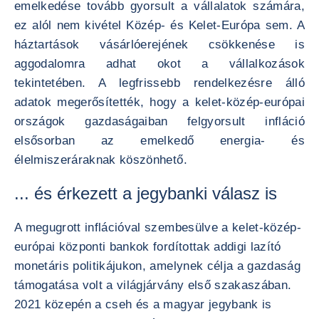
emelkedése tovább gyorsult a vállalatok számára,
ez alól nem kivétel Közép- és Kelet-Európa sem. A
háztartások vásárlóerejének csökkenése is
aggodalomra adhat okot a vállalkozások
tekintetében. A legfrissebb rendelkezésre álló
adatok megerősítették, hogy a kelet-közép-európai
országok gazdaságaiban felgyorsult infláció
elsősorban az emelkedő energia- és
élelmiszeráraknak köszönhető.
... és érkezett a jegybanki válasz is
A megugrott inflációval szembesülve a kelet-közép-
európai központi bankok fordítottak addigi lazító
monetáris politikájukon, amelynek célja a gazdaság
támogatása volt a világjárvány első szakaszában.
2021 közepén a cseh és a magyar jegybank is