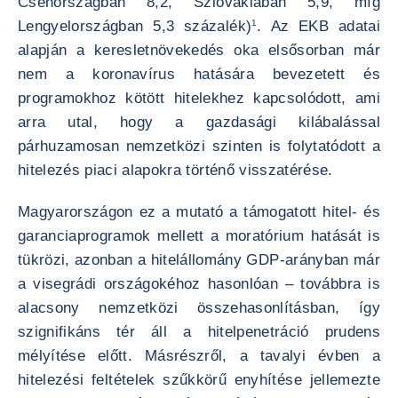
Csehországban 8,2, Szlovákiában 5,9, míg
Lengyelországban 5,3 százalék)
1
. Az EKB adatai
alapján a keresletnövekedés oka elsősorban már
nem a koronavírus hatására bevezetett és
programokhoz kötött hitelekhez kapcsolódott, ami
arra utal, hogy a gazdasági kilábalással
párhuzamosan nemzetközi szinten is folytatódott a
hitelezés piaci alapokra történő visszatérése.
Magyarországon ez a mutató a támogatott hitel- és
garanciaprogramok mellett a moratórium hatását is
tükrözi, azonban a hitelállomány GDP-arányban már
a visegrádi országokéhoz hasonlóan – továbbra is
alacsony nemzetközi összehasonlításban, így
szignifikáns tér áll a hitelpenetráció prudens
mélyítése előtt. Másrészről, a tavalyi évben a
hitelezési feltételek szűkkörű enyhítése jellemezte