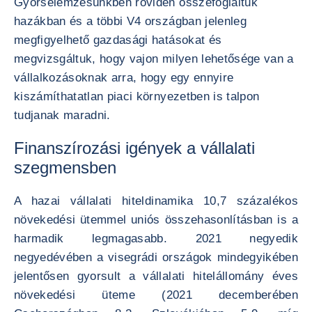
Gyorselemzésünkben röviden összefoglaltuk
hazákban és a többi V4 országban jelenleg
megfigyelhető gazdasági hatásokat és
megvizsgáltuk, hogy vajon milyen lehetősége van a
vállalkozásoknak arra, hogy egy ennyire
kiszámíthatatlan piaci környezetben is talpon
tudjanak maradni.
Finanszírozási igények a vállalati
szegmensben
A hazai vállalati hiteldinamika 10,7 százalékos
növekedési ütemmel uniós összehasonlításban is a
harmadik legmagasabb. 2021 negyedik
negyedévében a visegrádi országok mindegyikében
jelentősen gyorsult a vállalati hitelállomány éves
növekedési üteme (2021 decemberében