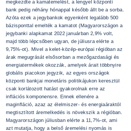
megkezdte a kamatemelést, a lengyel központi
bank pedig néhány hónappal később állt be a sorba.
Azóta ezek a jegybankok egyenként legalább 500
bázisponttal emelték a kamatot (Magyarországon a
jegybanki alapkamat 2022 januárban 2,9% volt,
majd több lépcsőben ugyan, de júliusra elérte a
9,75%-ot). Mivel a kelet-közép-európai régióban az
árak megugrását elsősorban a mezőgazdasági és
energiatermékek okozzák, amelyek árait többnyire
globális piacokon jegyzik, az egyes országok
központi bankjai monetáris politikájukon keresztül
csak korlátozott hatást gyakorolnak erre az
inflációs komponensre. Ennek ellenére a
maginfláció, azaz az élelmiszer- és energiaáraktól
megtisztított áremelkedés is növekszik a régióban.
Magyarországon júliusban elérte a 11,7%-ot, ami
azt mutatja, hogy a belső áremelési nyomás is