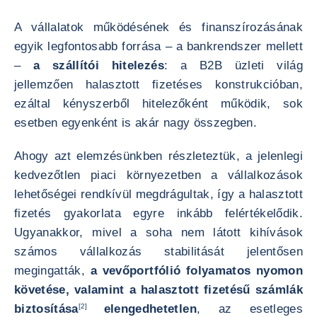
A vállalatok működésének és finanszírozásának
egyik legfontosabb forrása – a bankrendszer mellett
–
a szállítói hitelezés
: a B2B üzleti világ
jellemzően halasztott fizetéses konstrukcióban,
ezáltal kényszerből hitelezőként működik, sok
esetben egyenként is akár nagy összegben.
Ahogy azt elemzésünkben részleteztük, a jelenlegi
kedvezőtlen piaci környezetben a vállalkozások
lehetőségei rendkívül megdrágultak, így a halasztott
fizetés gyakorlata egyre inkább felértékelődik.
Ugyanakkor, mivel a soha nem látott kihívások
számos vállalkozás stabilitását jelentősen
megingatták,
a vevőportfólió folyamatos nyomon
követése, valamint a halasztott fizetésű számlák
biztosítása
[2]
elengedhetetlen
, az esetleges