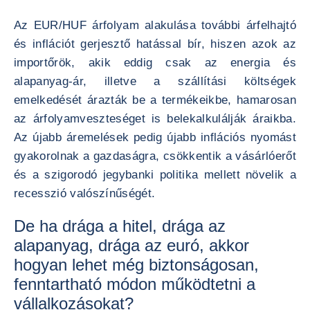
Az EUR/HUF árfolyam alakulása további árfelhajtó
és inflációt gerjesztő hatással bír, hiszen azok az
importőrök, akik eddig csak az energia és
alapanyag-ár, illetve a szállítási költségek
emelkedését árazták be a termékeikbe, hamarosan
az árfolyamveszteséget is belekalkulálják áraikba.
Az újabb áremelések pedig újabb inflációs nyomást
gyakorolnak a gazdaságra, csökkentik a vásárlóerőt
és a szigorodó jegybanki politika mellett növelik a
recesszió valószínűségét.
De ha drága a hitel, drága az
alapanyag, drága az euró, akkor
hogyan lehet még biztonságosan,
fenntartható módon működtetni a
vállalkozásokat?