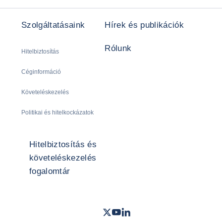
Szolgáltatásaink
Hírek és publikációk
Rólunk
Hitelbiztosítás
Céginformáció
Követeléskezelés
Politikai és hitelkockázatok
Hitelbiztosítás és
követeléskezelés
fogalomtár
Twitter
Youtube
LinkedIn
- Coface
- Coface
- Coface