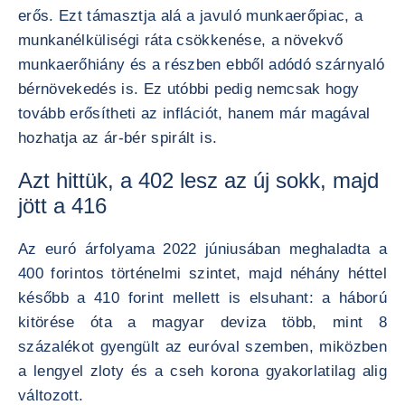
erős. Ezt támasztja alá a javuló munkaerőpiac, a
munkanélküliségi ráta csökkenése, a növekvő
munkaerőhiány és a részben ebből adódó szárnyaló
bérnövekedés is. Ez utóbbi pedig nemcsak hogy
tovább erősítheti az inflációt, hanem már magával
hozhatja az ár-bér spirált is.
Azt hittük, a 402 lesz az új sokk, majd
jött a 416
Az euró árfolyama 2022 júniusában meghaladta a
400 forintos történelmi szintet, majd néhány héttel
később a 410 forint mellett is elsuhant: a háború
kitörése óta a magyar deviza több, mint 8
százalékot gyengült az euróval szemben, miközben
a lengyel zloty és a cseh korona gyakorlatilag alig
változott.