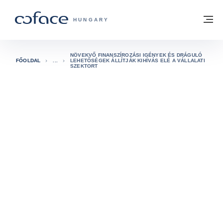
Tovább a tartalomhoz
Vissza a főoldalra
M
COFACE FOR TRADE - A COFACE GRO
HUNGARY
NÖVEKVŐ FINANSZÍROZÁSI IGÉNYEK ÉS DRÁGULÓ
FŐOLDAL
LEHETŐSÉGEK ÁLLÍTJÁK KIHÍVÁS ELÉ A VÁLLALATI
SZEKTORT