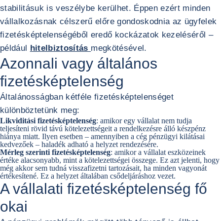
stabilitásuk is veszélybe kerülhet. Éppen ezért minden
vállalkozásnak célszerű előre gondoskodnia az ügyfelek
fizetésképtelenségéből eredő kockázatok kezeléséről –
például
hitelbiztosítás
megkötésével.
Azonnali vagy általános
fizetésképtelenség
Általánosságban kétféle fizetésképtelenséget
különböztetünk meg:
Likviditási fizetésképtelenség
: amikor egy vállalat nem tudja
teljesíteni rövid távú kötelezettségeit a rendelkezésre álló készpénz
hiánya miatt. Ilyen esetben – amennyiben a cég pénzügyi kilátásai
kedvezőek – haladék adható a helyzet rendezésére.
Mérleg szerinti fizetésképtelenség
: amikor a vállalat eszközeinek
értéke alacsonyabb, mint a kötelezettségei összege. Ez azt jelenti, hogy
még akkor sem tudná visszafizetni tartozásait, ha minden vagyonát
értékesítené. Ez a helyzet általában csődeljáráshoz vezet.
A vállalati fizetésképtelenség fő
okai