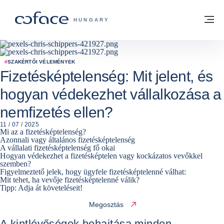
Tovább a tartalomhoz
Vissza a főoldalra
M
COFACE FOR TRADE - A COFACE GRO
HUNGARY
#
SZAKÉRTŐI VÉLEMÉNYEK
Fizetésképtelenség: Mit jelent, és
hogyan védekezhet vállalkozása a
nemfizetés ellen?
11 / 07 / 2025
Mi az a fizetésképtelenség?
Azonnali vagy általános fizetésképtelenség
A vállalati fizetésképtelenség fő okai
Hogyan védekezhet a fizetésképtelen vagy kockázatos vevőkkel
szemben?
Figyelmeztető jelek, hogy ügyfele fizetésképtelenné válhat:
Mit tehet, ha vevője fizetésképtelenné válik?
Tipp: Adja át követeléseit!
Megosztás
A kintlévőségek behajtása minden