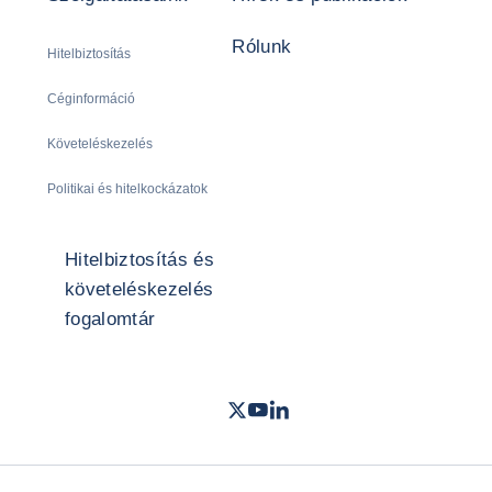
Rólunk
Hitelbiztosítás
Céginformáció
Követeléskezelés
Politikai és hitelkockázatok
Hitelbiztosítás és
követeléskezelés
fogalomtár
Twitter
Youtube
LinkedIn
- Coface
- Coface
- Coface