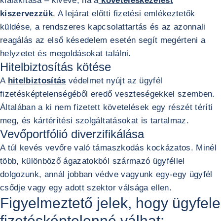
kialakítása – kivéve, ha a
követeléskezelést
kiszervezzük
. A lejárat előtti fizetési emlékeztetők
küldése, a rendszeres kapcsolattartás és az azonnali
reagálás az első késedelem esetén segít megérteni a
helyzetet és megoldásokat találni.
Hitelbiztosítás kötése
A
hitelbiztosítás
védelmet nyújt az ügyfél
fizetésképtelenségéből eredő veszteségekkel szemben.
Általában a ki nem fizetett követelések egy részét téríti
meg, és kártérítési szolgáltatásokat is tartalmaz.
Vevőportfólió diverzifikálása
A túl kevés vevőre való támaszkodás kockázatos. Minél
több, különböző ágazatokból származó ügyféllel
dolgozunk, annál jobban védve vagyunk egy-egy ügyfél
csődje vagy egy adott szektor válsága ellen.
Figyelmeztető jelek, hogy ügyfele
fizetésképtelenné válhat: