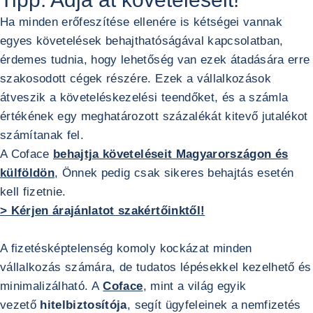
Ha minden erőfeszítése ellenére is kétségei vannak
egyes követelések behajthatóságával kapcsolatban,
érdemes tudnia, hogy lehetőség van ezek átadására erre
szakosodott cégek részére. Ezek a vállalkozások
átveszik a követeléskezelési teendőket, és a számla
értékének egy meghatározott százalékát kitevő jutalékot
számítanak fel.
A Coface
behajtja követeléseit Magyarországon és
külföldön
, Önnek pedig csak sikeres behajtás esetén
kell fizetnie.
> Kérjen árajánlatot szakértőinktől!
A fizetésképtelenség komoly kockázat minden
vállalkozás számára, de tudatos lépésekkel kezelhető és
minimalizálható. A
Coface
, mint a világ egyik
vezető
hitelbiztosítója
, segít ügyfeleinek a nemfizetés