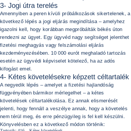
3- Jogi útra terelés
Amennyiben a peren kívüli próbálkozások sikertelenek, a
következő lépés a jogi eljárás megindítása – amelyhez
igazolni kell, hogy korábban megpróbálták békés úton
rendezni az ügyet. Egy ügyvéd nagy segítséget jelenthet
fizetési meghagyás vagy felszámolási eljárás
kezdeményezésében. 10 000 eurót meghaladó tartozás
esetén az ügyvédi képviselet kötelező, ha az adós
kifogást emel.
4- Kétes követelésekre képzett céltartalék
A negyedik lépés – amelyet a fizetési hajlandóság
függvényében bármikor mérlegelhet – a kétes
követelések céltartalékolása. Ez annak elismerését
jelenti, hogy fennáll a veszélye annak, hogy a követelés
nem térül meg, és erre pénzügyileg is fel kell készülni.
Könyvelésben ez a következő módon történik:
Tartozik: 416 – Kétes követelések