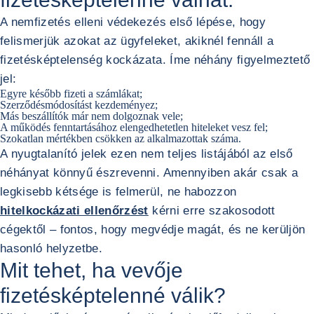
A nemfizetés elleni védekezés első lépése, hogy
felismerjük azokat az ügyfeleket, akiknél fennáll a
fizetésképtelenség kockázata. Íme néhány figyelmeztető
jel:
Egyre később fizeti a számlákat;
Szerződésmódosítást kezdeményez;
Más beszállítók már nem dolgoznak vele;
A működés fenntartásához elengedhetetlen hiteleket vesz fel;
Szokatlan mértékben csökken az alkalmazottak száma.
A nyugtalanító jelek ezen nem teljes listájából az első
néhányat könnyű észrevenni. Amennyiben akár csak a
legkisebb kétsége is felmerül, ne habozzon
hitelkockázati ellenőrzést
kérni erre szakosodott
cégektől – fontos, hogy megvédje magát, és ne kerüljön
hasonló helyzetbe.
Mit tehet, ha vevője
fizetésképtelenné válik?