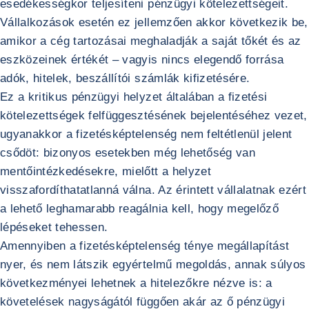
esedékességkor teljesíteni pénzügyi kötelezettségeit.
Vállalkozások esetén ez jellemzően akkor következik be,
amikor a cég tartozásai meghaladják a saját tőkét és az
eszközeinek értékét – vagyis nincs elegendő forrása
adók, hitelek, beszállítói számlák kifizetésére.
Ez a kritikus pénzügyi helyzet általában a fizetési
kötelezettségek felfüggesztésének bejelentéséhez vezet,
ugyanakkor a fizetésképtelenség nem feltétlenül jelent
csődöt: bizonyos esetekben még lehetőség van
mentőintézkedésekre, mielőtt a helyzet
visszafordíthatatlanná válna. Az érintett vállalatnak ezért
a lehető leghamarabb reagálnia kell, hogy megelőző
lépéseket tehessen.
Amennyiben a fizetésképtelenség ténye megállapítást
nyer, és nem látszik egyértelmű megoldás, annak súlyos
következményei lehetnek a hitelezőkre nézve is: a
követelések nagyságától függően akár az ő pénzügyi