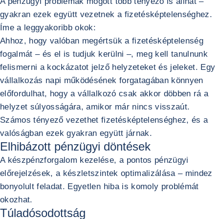
A pénzügyi problémák mögött több tényező is állhat –
gyakran ezek együtt vezetnek a fizetésképtelenséghez.
Íme a leggyakoribb okok:
Ahhoz, hogy valóban megértsük a fizetésképtelenség
fogalmát – és el is tudjuk kerülni –, meg kell tanulnunk
felismerni a kockázatot jelző helyzeteket és jeleket. Egy
vállalkozás napi működésének forgatagában könnyen
előfordulhat, hogy a vállalkozó csak akkor döbben rá a
helyzet súlyosságára, amikor már nincs visszaút.
Számos tényező vezethet fizetésképtelenséghez, és a
valóságban ezek gyakran együtt járnak.
Elhibázott pénzügyi döntések
A készpénzforgalom kezelése, a pontos pénzügyi
előrejelzések, a készletszintek optimalizálása – mindez
bonyolult feladat. Egyetlen hiba is komoly problémát
okozhat.
Túladósodottság