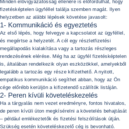
Minden elővigyázatosság ellenére is előfordulhat, hogy
fizetésképtelen ügyféllel találja szemben magát. Ilyen
helyzetben az alábbi lépések követése javasolt:
1- Kommunikáció és egyeztetés
Az első lépés, hogy felvegye a kapcsolatot az ügyféllel,
és megértse a helyzetét. A cél egy részletfizetési
megállapodás kialakítása vagy a tartozás részleges
rendezésének elérése. Még ha az ügyfél fizetésképtelen
is, általában rendelkezik olyan eszközökkel, amelyekből
legalább a tartozás egy része kifizethető. A nyitott,
empatikus kommunikáció segíthet abban, hogy az Ön
cége előrébb kerüljön a kifizetendő szállítók listáján.
2- Peren kívüli követeléskezelés
Ha a tárgyalás nem vezet eredményre, fontos hivatalos,
de peren kívüli úton megkísérelni a követelés behajtását
– például emlékeztetők és fizetési felszólítások útján.
Szükség esetén követeléskezelő cég is bevonható.