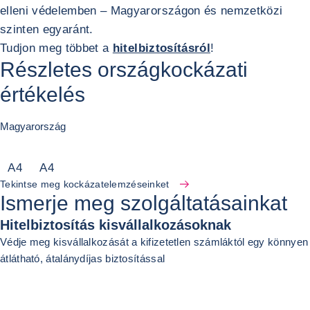
elleni védelemben – Magyarországon és nemzetközi
szinten egyaránt.
Tudjon meg többet a
hitelbiztosításról
!
Részletes országkockázati
értékelés
Magyarország
A
4
A
4
Tekintse meg kockázatelemzéseinket
Ismerje meg szolgáltatásainkat
Hitelbiztosítás kisvállalkozásoknak
Védje meg kisvállalkozását a kifizetetlen számláktól egy könnyen
átlátható, átalánydíjas biztosítással