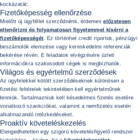
kockázatát:
Fizetőképesség ellenőrzése
Mielőtt új ügyféllel szerződnénk, érdemes
előzetesen
ellenőrizni és folyamatosan figyelemmel kísérni a
fizetőképességét
. Ez történhet credit riportok, pénzügyi
beszámolók elemzése vagy kereskedelmi referenciák
bekérése révén. E feladatok elvégzésére üzleti
információkra szakosodott cégek is megbízhatók.
Világos és egyértelmű szerződések
Az ügyfelekkel kötött szerződéseknek különösen a
fizetési feltételek tekintetében kell egyértelműnek
lenniük. Tartalmazniuk kell késedelmes fizetés esetére
vonatkozó szankciókat, valamint a nemfizetés esetén
alkalmazandó intézkedéseket.
Proaktív követeléskezelés
Elengedhetetlen egy szigorú követelésfigyelő rendszer