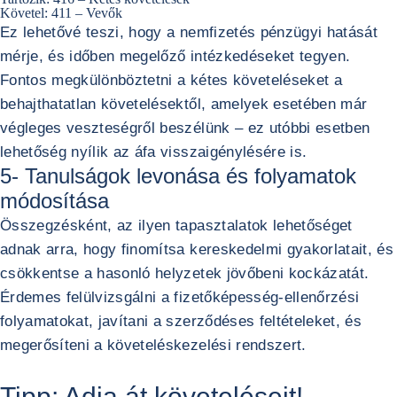
Követel: 411 – Vevők
Ez lehetővé teszi, hogy a nemfizetés pénzügyi hatását
mérje, és időben megelőző intézkedéseket tegyen.
Fontos megkülönböztetni a kétes követeléseket a
behajthatatlan követelésektől, amelyek esetében már
végleges veszteségről beszélünk – ez utóbbi esetben
lehetőség nyílik az áfa visszaigénylésére is.
5- Tanulságok levonása és folyamatok
módosítása
Összegzésként, az ilyen tapasztalatok lehetőséget
adnak arra, hogy finomítsa kereskedelmi gyakorlatait, és
csökkentse a hasonló helyzetek jövőbeni kockázatát.
Érdemes felülvizsgálni a fizetőképesség-ellenőrzési
folyamatokat, javítani a szerződéses feltételeket, és
megerősíteni a követeléskezelési rendszert.
Tipp: Adja át követeléseit!