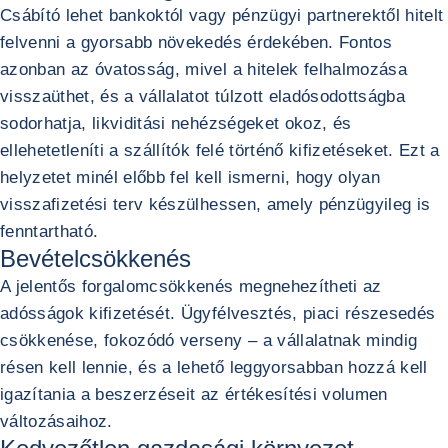
Csábító lehet bankoktól vagy pénzügyi partnerektől hitelt
felvenni a gyorsabb növekedés érdekében. Fontos
azonban az óvatosság, mivel a hitelek felhalmozása
visszaüthet, és a vállalatot túlzott eladósodottságba
sodorhatja, likviditási nehézségeket okoz, és
ellehetetleníti a szállítók felé történő kifizetéseket. Ezt a
helyzetet minél előbb fel kell ismerni, hogy olyan
visszafizetési terv készülhessen, amely pénzügyileg is
fenntartható.
Bevételcsökkenés
A jelentős forgalomcsökkenés megnehezítheti az
adósságok kifizetését. Ügyfélvesztés, piaci részesedés
csökkenése, fokozódó verseny – a vállalatnak mindig
résen kell lennie, és a lehető leggyorsabban hozzá kell
igazítania a beszerzéseit az értékesítési volumen
változásaihoz.