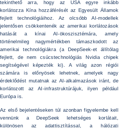
tekinthető arra, hogy az USA egyre inkább
korlátozza Kína hozzáférését az Egyesült Államok
fejlett technológiáihoz. Az olcsóbb AI-modellek
jelentősen csökkentenék az amerikai korlátozások
hatását a kínai AI-ökoszisztémára, amely
történelmileg nagymértékben támaszkodott az
amerikai technológiákra (a DeepSeek-et állítólag
fejlett, de nem csúcstechnológiás Nvidia chipek
segítségével képezték ki). A világ azon régiói
számára is előnyösek lehetnek, amelyek nagy
érdeklődést mutatnak az AI-alkalmazások iránt, de
korlátozott az AI-infrastruktúrájuk, ilyen például
Európa is.
Az első bejelentéseken túl azonban figyelembe kell
vennünk a DeepSeek lehetséges korlátait,
különösen az adattisztítással, a hálózati