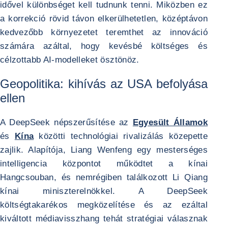
idővel különbséget kell tudnunk tenni. Miközben ez
a korrekció rövid távon elkerülhetetlen, középtávon
kedvezőbb környezetet teremthet az innováció
számára azáltal, hogy kevésbé költséges és
célzottabb AI-modelleket ösztönöz.
Geopolitika: kihívás az USA befolyása
ellen
A DeepSeek népszerűsítése az
Egyesült Államok
és
Kína
közötti technológiai rivalizálás közepette
zajlik. Alapítója, Liang Wenfeng egy mesterséges
intelligencia központot működtet a kínai
Hangcsouban, és nemrégiben találkozott Li Qiang
kínai miniszterelnökkel. A DeepSeek
költségtakarékos megközelítése és az ezáltal
kiváltott médiavisszhang tehát stratégiai válasznak