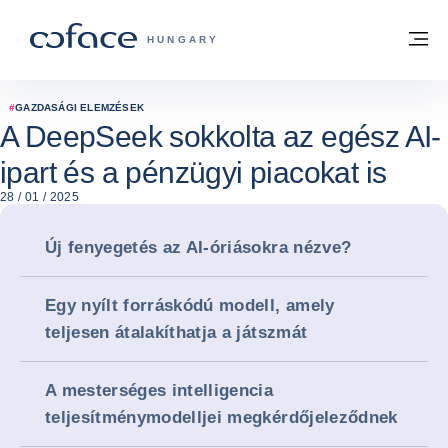
Tovább a tartalomhoz
Vissza a főoldalra
M
COFACE FOR TRADE - A COFACE GRO
HUNGARY
#
GAZDASÁGI ELEMZÉSEK
A DeepSeek sokkolta az egész AI-
ipart és a pénzügyi piacokat is
28 / 01 / 2025
Új fenyegetés az AI-óriásokra nézve?
Egy nyílt forráskódú modell, amely
teljesen átalakíthatja a játszmát
A mesterséges intelligencia
teljesítménymodelljei megkérdőjeleződnek