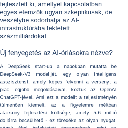
fejlesztett ki, amellyel kapcsolatban
egyes elemzők ugyan szkeptikusak, de
veszélybe sodorhatja az AI-
infrastruktúrába fektetett
százmilliárdokat.
Új fenyegetés az AI-óriásokra nézve?
A DeepSeek start-up a napokban mutatta be
DeepSeek-V3 modelljét, egy olyan intelligens
asszisztenst, amely képes felvenni a versenyt a
piac legjobb megoldásaival, köztük az OpenAI
ChatGPT-jével. Ami ezt a modellt a teljesítményén
túlmenően kiemeli, az a figyelemre méltóan
alacsony fejlesztési költsége, amely 5-6 millió
dollárra becsülhető - ez töredéke az olyan nyugati