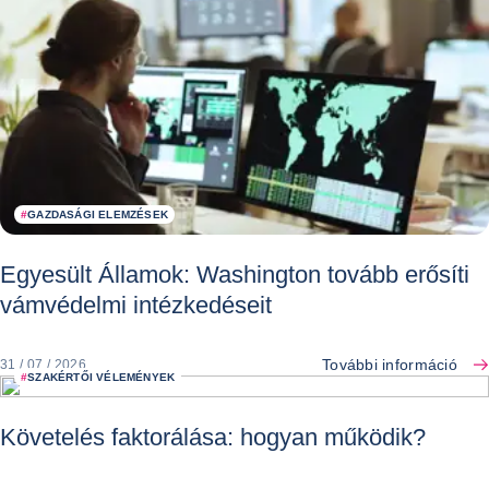
#
GAZDASÁGI ELEMZÉSEK
Egyesült Államok: Washington tovább erősíti
vámvédelmi intézkedéseit
További információ
31 / 07 / 2026
#
SZAKÉRTŐI VÉLEMÉNYEK
Követelés faktorálása: hogyan működik?