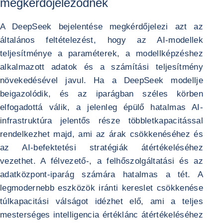
megkérdőjeleződnek
A DeepSeek bejelentése megkérdőjelezi azt az
általános feltételezést, hogy az AI-modellek
teljesítménye a paraméterek, a modellképzéshez
alkalmazott adatok és a számítási teljesítmény
növekedésével javul. Ha a DeepSeek modellje
beigazolódik, és az iparágban széles körben
elfogadottá válik, a jelenleg épülő hatalmas AI-
infrastruktúra jelentős része többletkapacitással
rendelkezhet majd, ami az árak csökkenéséhez és
az AI-befektetési stratégiák átértékeléséhez
vezethet. A félvezető-, a felhőszolgáltatási és az
adatközpont-iparág számára hatalmas a tét. A
legmodernebb eszközök iránti kereslet csökkenése
túlkapacitási válságot idézhet elő, ami a teljes
mesterséges intelligencia értéklánc átértékeléséhez