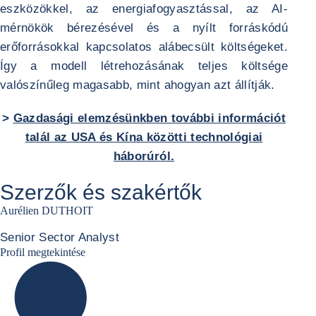
eszközökkel, az energiafogyasztással, az AI-
mérnökök bérezésével és a nyílt forráskódú
erőforrásokkal kapcsolatos alábecsült költségeket.
Így a modell létrehozásának teljes költsége
valószínűleg magasabb, mint ahogyan azt állítják.
>
Gazdasági elemzésünkben további információt
talál az USA és Kína közötti technológiai
háborúról.
Szerzők és szakértők
Aurélien DUTHOIT
Senior Sector Analyst
Aurélien Duthoit Linkedin profile
Profil megtekintése