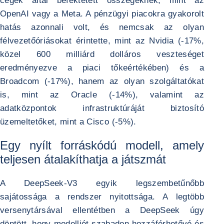
cégek által befektetett összegeknek, mint az
OpenAI vagy a Meta. A pénzügyi piacokra gyakorolt
hatás azonnali volt, és nemcsak az olyan
félvezetőóriásokat érintette, mint az Nvidia (-17%,
közel 600 milliárd dolláros veszteséget
eredményezve a piaci tőkeértékében) és a
Broadcom (-17%), hanem az olyan szolgáltatókat
is, mint az Oracle (-14%), valamint az
adatközpontok infrastruktúráját biztosító
üzemeltetőket, mint a Cisco (-5%).
Egy nyílt forráskódú modell, amely
teljesen átalakíthatja a játszmát
A DeepSeek-V3 egyik legszembetűnőbb
sajátossága a rendszer nyitottsága. A legtöbb
versenytársával ellentétben a DeepSeek úgy
döntött, hogy modelljét szabadon hozzáférhetővé és