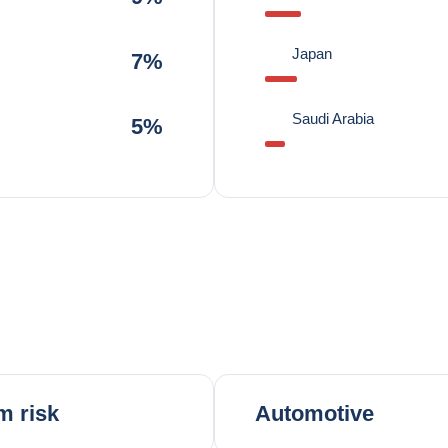
Japan
7%
Saudi Arabia
5%
m risk
Automotive