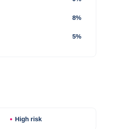
8%
5%
High risk