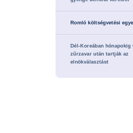
Romló költségvetési egy
Dél-Koreában hónapokig t
zűrzavar után tartják az
elnökválasztást