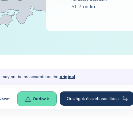
51,7 millió
It may not be as accurate as the
original
.
Országok összehasonlítása
kázat
Outlook