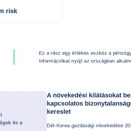
m risk
Ez a rész egy értékes eszköz a pénzüg
Információkat nyújt az országban alkalma
A növekedési kilátásokat be
kapcsolatos bizonytalanságo
kereslet
l
ágok és a
Dél-Korea gazdasági növekedése 2024