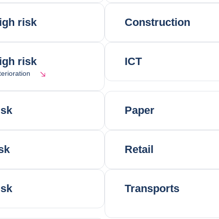
igh risk
Construction
igh risk
ICT
erioration
isk
Paper
sk
Retail
isk
Transports