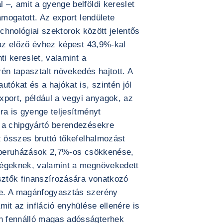
–, amit a gyenge belföldi kereslet
ámogatott. Az export lendülete
echnológiai szektorok között jelentős
 az előző évhez képest 43,9%-kal
ti kereslet, valamint a
én tapasztalt növekedés hajtott. A
utókat és a hajókat is, szintén jól
export, például a vegyi anyagok, az
ra is gyenge teljesítményt
 a chipgyártó berendezésekre
z összes bruttó tőkefelhalmozást
i beruházások 2,7%-os csökkenése,
ségeknek, valamint a megnövekedett
esztők finanszírozására vonatkozó
e. A magánfogyasztás szerény
mit az infláció enyhülése ellenére is
n fennálló magas adósságterhek