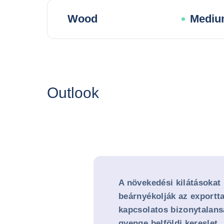
Wood
Mediu
Outlook
A növekedési kilátásokat
beárnyékolják az exportta
kapcsolatos bizonytalans
gyenge belföldi kereslet