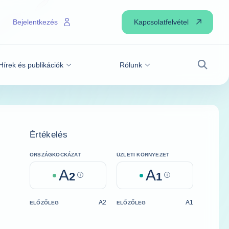
Kapcsolatfelvétel
Bejelentkezés
Hírek és publikációk
Rólunk
Keresé
Értékelés
ORSZÁGKOCKÁZAT
ÜZLETI KÖRNYEZET
A
A
2
Help
1
Help
A2
A1
ELŐZŐLEG
ELŐZŐLEG