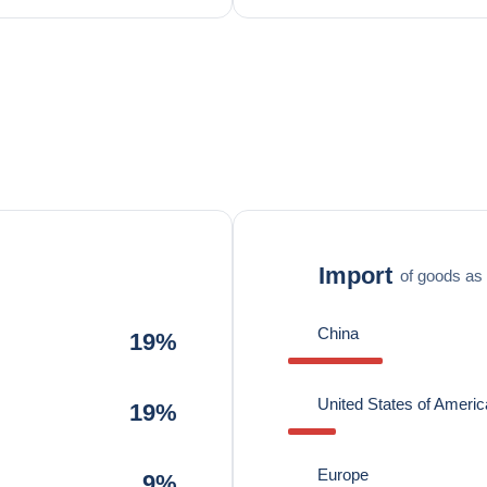
Import
of goods as 
China
19%
United States of Americ
19%
Europe
9%