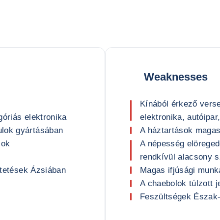
Weaknesses
Kínából érkező verse
góriás elektronika
elektronika, autóipar
ulok gyártásában
A háztartások magas
sok
A népesség elörege
rendkívül alacsony s
ektetések Ázsiában
Magas ifjúsági munk
A chaebolok túlzott 
Feszültségek Észak