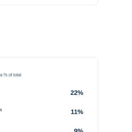
a % of total
22%
a
11%
9%