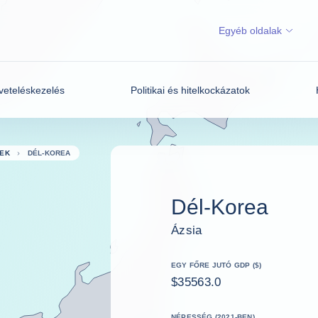
Egyéb oldalak
veteléskezelés
Politikai és hitelkockázatok
EK
DÉL-KOREA
Dél-Korea
Ázsia
EGY FŐRE JUTÓ GDP ($)
$35563.0
NÉPESSÉG (2021-BEN)