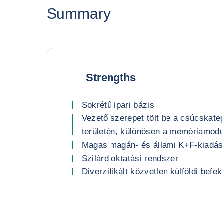
Summary
Strengths
Sokrétű ipari bázis
Vezető szerepet tölt be a csúcskate
területén, különösen a memóriamod
Magas magán- és állami K+F-kiadá
Szilárd oktatási rendszer
Diverzifikált közvetlen külföldi bef