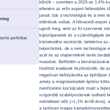
bővült – szemben a 2023-as 1,4%-kal 
ellenére az erős export-fellendülés t
javult, bár a technológiai és a nem t
enleg
eltérések voltak. A félvezető-export
ugrott meg, amit az AI-szerverek irán
kijelzőpanelek és a számítógépek ter
artó politikai
közlekedési eszközök, beleértve az a
teljesítettek, de a nem technológiai 
acél és az olajtermékek terén tovább
mutattak. Belföldön a beruházásokat
fordított kiadások ösztönözték, de a
negatívan befolyásolta az építőipar
amely a megnövekedett építési költ
nemfizetési kockázatok miatt a fejl
szigorúbb szabályozásnak tudható b
mértékben nőtt (+1,1% évről évre), a
a tartósan magas kamatkörnyezetbe