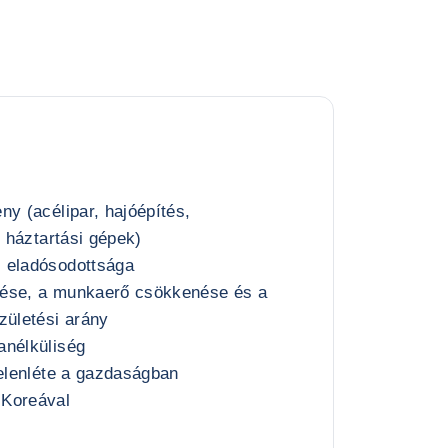
ny (acélipar, hajóépítés,
, háztartási gépek)
 eladósodottsága
dése, a munkaerő csökkenése és a
zületési arány
anélküliség
jelenléte a gazdaságban
-Koreával