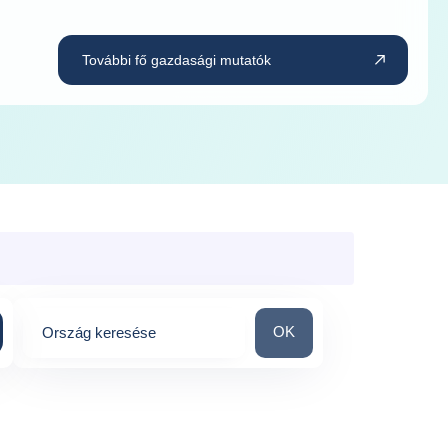
További fő gazdasági mutatók
Ország keresése
OK
Ország keresése
0
suggestions