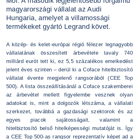
Mol. A második legjelentősebb forgalmú
magyarországi vállalat az Audi
Hungaria, amelyet a villamossági
termékeket gyártó Legrand követ.
A közép- és kelet-európai régió félezer legnagyobb
vállalatának összesített árbevétele tavaly 740
milliárd eurót tett ki, ez 5,5 százalékos emelkedést
jelent éves szinten – derül ki a Coface hitelbiztosító
vállalat évente megjelenő rangsorából (CEE Top
500). A lista összeállításánál a Coface szakemberei
az árbevétel mellett figyelembe vesznek olyan
adatokat is, mint a dolgozók létszáma, a vállalati
szerkezet, továbbá a gazdasági szektorok és az
egyes piacok sajátosságait, valamint a
hitelbiztosító belső hitelképességi mutatóját is. Így
a CEE Top 500-as rangsor reprezentatív képet ad a