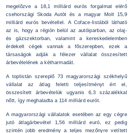
megelőzve a 18,1 milliárd eurós forgalmat elérő
csehországi Skoda Autót és a magyar Molt 15,9
milliárd eurós bevétellel. A Coface-listából látható
az is, hogy a régión belül az autóiparban, az olaj-
és gázszektorban, valamint a kereskedelemben
érdekelt cégek vannak a főszerepben, ezek a
társaságok adják a félezer vállalat összesített
árbevételének a kétharmadát.
A toplistán szereplő 73 magyarországi székhelyű
vállalat az átlag feletti teljesítményt ért el,
összesített árbevételük ugyanis 6,3 százalékkal
nőtt, így meghaladta a 114 milliárd eurót.
A magyarországi vállalatok esetében az egy cégre
jutó átlagárbevétel 1,56 milliárd euró, ez pedig
szintén jobb eredmény a teljes mezőnyre vetített