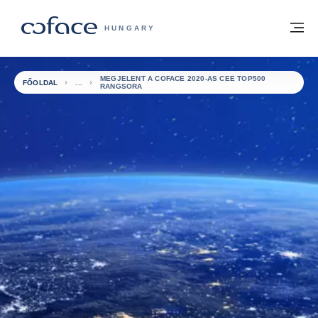
Tovább a tartalomhoz
Vissza a főoldalra
M
COFACE FOR TRADE - A COFACE GRO
HUNGARY
MEGJELENT A COFACE 2020-AS CEE TOP500
FŐOLDAL
RANGSORA