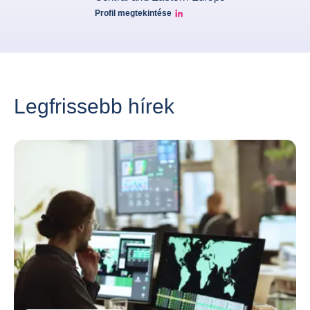
Profil megtekintése
grzegorz-sielewicz linkedin
Legfrissebb hírek