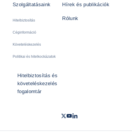
Szolgáltatásaink
Hírek és publikációk
Rólunk
Hitelbiztosítás
Céginformáció
Követeléskezelés
Politikai és hitelkockázatok
Hitelbiztosítás és
követeléskezelés
fogalomtár
Twitter
Youtube
LinkedIn
- Coface
- Coface
- Coface