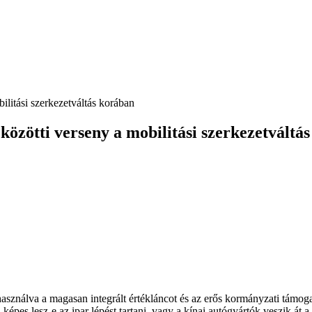
litási szerkezetváltás korában
özötti verseny a mobilitási szerkezetváltá
sználva a magasan integrált értékláncot és az erős kormányzati támogat
képes lesz-e az ipar lépést tartani, vagy a kínai autógyártók veszik át a