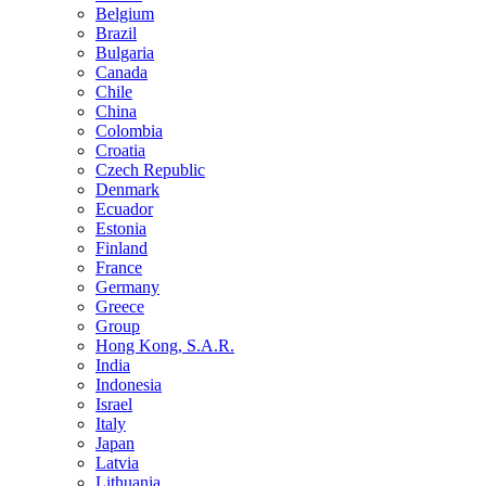
Belgium
Brazil
Bulgaria
Canada
Chile
China
Colombia
Croatia
Czech Republic
Denmark
Ecuador
Estonia
Finland
France
Germany
Greece
Group
Hong Kong, S.A.R.
India
Indonesia
Israel
Italy
Japan
Latvia
Lithuania