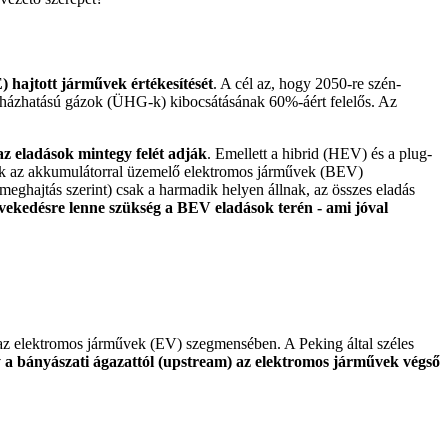
) hajtott járművek értékesítését
. A cél az, hogy 2050-re szén-
vegházhatású gázok (ÜHG-k) kibocsátásának 60%-áért felelős. Az
z eladások mintegy felét adják
. Emellett a hibrid (HEV) és a plug-
csak az akkumulátorral üzemelő elektromos járművek (BEV)
eghajtás szerint) csak a harmadik helyen állnak, az összes eladás
vekedésre lenne szükség a BEV eladások terén - ami jóval
t az elektromos járművek (EV) szegmensében. A Peking által széles
ly a bányászati ágazattól (upstream) az elektromos járművek végső