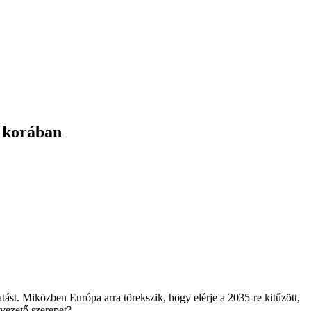
s korában
ást. Miközben Európa arra törekszik, hogy elérje a 2035-re kitűzött,
 vezető szerepet?