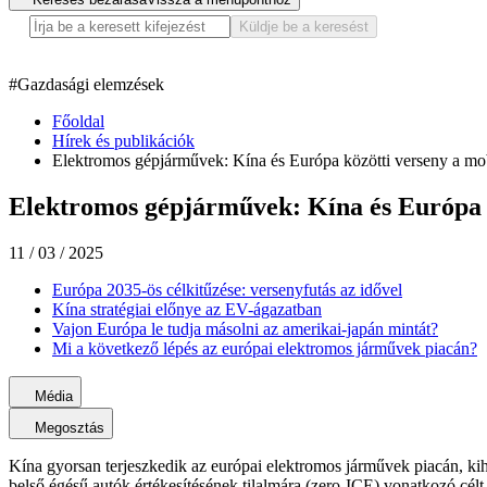
Küldje be a keresést
#
Gazdasági elemzések
Főoldal
Hírek és publikációk
Elektromos gépjárművek: Kína és Európa közötti verseny a mobi
Elektromos gépjárművek: Kína és Európa k
11 / 03 / 2025
Európa 2035-ös célkitűzése: versenyfutás az idővel
Kína stratégiai előnye az EV-ágazatban
Vajon Európa le tudja másolni az amerikai-japán mintát?
Mi a következő lépés az európai elektromos járművek piacán?
Média
Megosztás
Kína gyorsan terjeszkedik az európai elektromos járművek piacán, kiha
belső égésű autók értékesítésének tilalmára (zero-ICE) vonatkozó célt, 