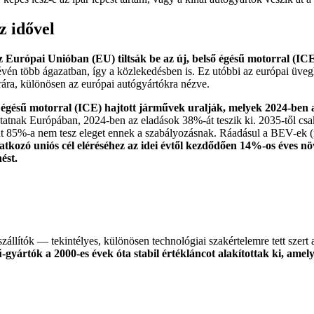
z idővel
z Európai Unióban (EU) tiltsák be az új, belső égésű motorral (ICE
 révén több ágazatban, így a közlekedésben is. Ez utóbbi az európai ü
arára, különösen az európai autógyártókra nézve.
égésű motorral (ICE) hajtott járművek uralják, melyek 2024-ben a
mutatnak Európában, 2024-ben az eladások 38%-át teszik ki. 2035-től 
nt 85%-a nem tesz eleget ennek a szabályozásnak. Ráadásul a BEV-ek (m
kozó uniós cél eléréséhez az idei évtől kezdődően 14%-os éves nö
ést.
szállítók — tekintélyes, különösen technológiai szakértelemre tett szer
gyártók a 2000-es évek óta stabil értékláncot alakítottak ki, ame