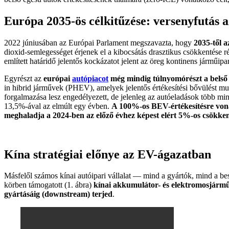
Európa 2035-ös célkitűzése: versenyfutás a
2022 júniusában az Európai Parlament megszavazta, hogy
2035-től a
dioxid-semlegességet érjenek el a kibocsátás drasztikus csökkentése
említett határidő jelentős kockázatot jelent az öreg kontinens járműip
Egyrészt az
európai
autópiacot
még mindig túlnyomórészt a belső 
in hibrid járművek (PHEV), amelyek jelentős értékesítési bővülést 
forgalmazása lesz engedélyezett, de jelenleg az autóeladások több mi
13,5%-ával az elmúlt egy évben.
A 100%-os BEV-értékesítésre vonat
meghaladja a 2024-ben az előző évhez képest elért 5%-os csökken
Kína stratégiai előnye az EV-ágazatban
Másfelől számos kínai autóipari vállalat — mind a gyártók, mind a be
körben támogatott (1. ábra)
kínai akkumulátor- és elektromosjármű-
gyártásáig (downstream) terjed
.