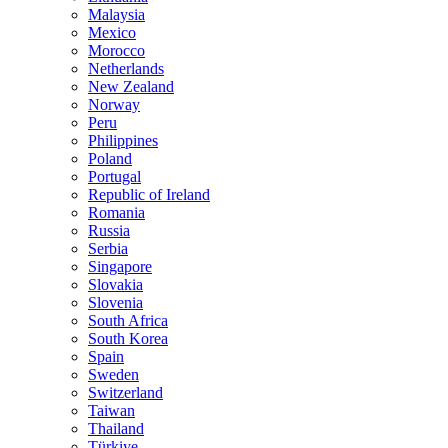
Malaysia
Mexico
Morocco
Netherlands
New Zealand
Norway
Peru
Philippines
Poland
Portugal
Republic of Ireland
Romania
Russia
Serbia
Singapore
Slovakia
Slovenia
South Africa
South Korea
Spain
Sweden
Switzerland
Taiwan
Thailand
Türkiye