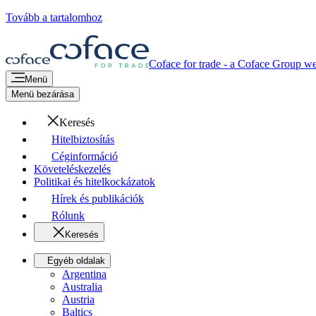
Tovább a tartalomhoz
Coface for trade - a Coface Group w
Menü
Menü bezárása
Keresés
Hitelbiztosítás
Céginformáció
Követeléskezelés
Politikai és hitelkockázatok
Hírek és publikációk
Rólunk
Keresés
Egyéb oldalak
Argentina
Australia
Austria
Baltics