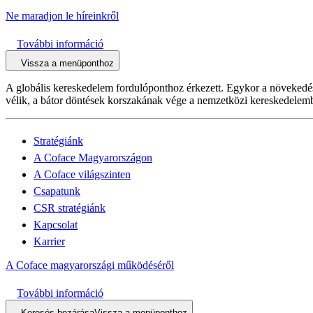
Ne maradjon le híreinkről
További információ
Vissza a menüponthoz
A globális kereskedelem fordulóponthoz érkezett. Egykor a növekedés 
vélik, a bátor döntések korszakának vége a nemzetközi kereskedelemb
Stratégiánk
A Coface Magyarországon
A Coface világszinten
Csapatunk
CSR stratégiánk
Kapcsolat
Karrier
A Coface magyarországi működéséről
További információ
Keresés bezárása
Vissza a menüponthoz