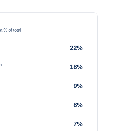
a % of total
22%
a
18%
9%
8%
7%