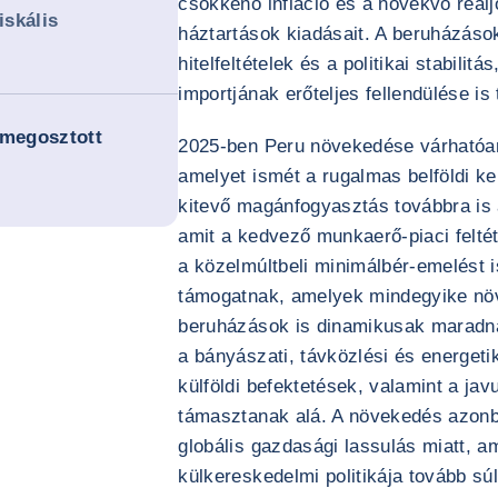
csökkenő infláció és a növekvő reál
iskális
háztartások kiadásait. A beruházások
hitelfeltételek és a politikai stabilit
importjának erőteljes fellendülése is
g megosztott
2025-ben Peru növekedése várhatóan
amelyet ismét a rugalmas belföldi k
kitevő magánfogyasztás továbbra is 
amit a kedvező munkaerő-piaci felté
a közelmúltbeli minimálbér-emelést i
támogatnak, amelyek mindegyike növe
beruházások is dinamikusak maradnak
a bányászati, távközlési és energet
külföldi befektetések, valamint a jav
támasztanak alá. A növekedés azonba
globális gazdasági lassulás miatt, 
külkereskedelmi politikája tovább súl