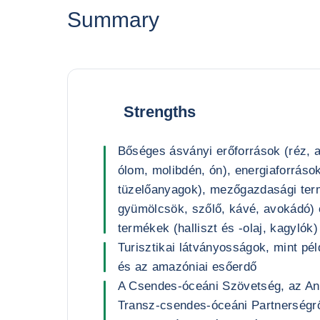
Summary
Strengths
Bőséges ásványi erőforrások (réz, a
ólom, molibdén, ón), energiaforráso
tüzelőanyagok), mezőgazdasági te
gyümölcsök, szőlő, kávé, avokádó) 
termékek (halliszt és -olaj, kagylók)
Turisztikai látványosságok, mint pé
és az amazóniai esőerdő
A Csendes-óceáni Szövetség, az A
Transz-csendes-óceáni Partnerségrő