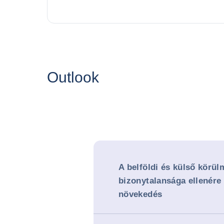
Outlook
A belföldi és külső körü
bizonytalansága ellenére 
növekedés