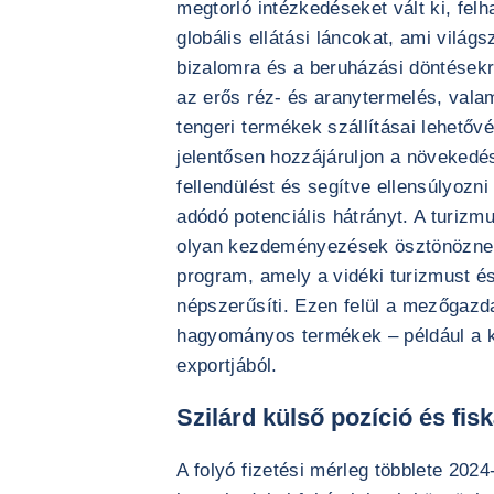
megtorló intézkedéseket vált ki, felh
globális ellátási láncokat, ami világs
bizalomra és a beruházási döntésekr
az erős réz- és aranytermelés, val
tengeri termékek szállításai lehetővé
jelentősen hozzájáruljon a növekedés
fellendülést és segítve ellensúlyozn
adódó potenciális hátrányt. A turizmus
olyan kezdeményezések ösztönöznek
program, amely a vidéki turizmust és
népszerűsíti. Ezen felül a mezőgazda
hagyományos termékek – például a 
exportjából.
Szilárd külső pozíció és fis
A folyó fizetési mérleg többlete 2024