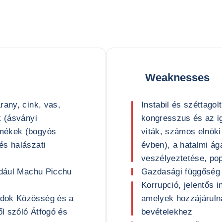
Weaknesses
rany, cink, vas,
Instabil és széttagol
k (ásványi
kongresszus és az ig
rmékek (bogyós
viták, számos elnöki
és halászati
évben), a hatalmi á
veszélyeztetése, pop
ldául Machu Picchu
Gazdasági függőség a
Korrupció, jelentős 
ndok Közösség és a
amelyek hozzájáruln
l szóló Átfogó és
bevételekhez