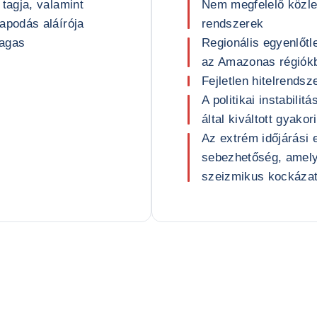
tagja, valamint
Nem megfelelő közle
podás aláírója
rendszerek
magas
Regionális egyenlőt
az Amazonas régiók
Fejletlen hitelrendsz
A politikai instabili
által kiváltott gyako
Az extrém időjárási
sebezhetőség, amelye
szeizmikus kockázat