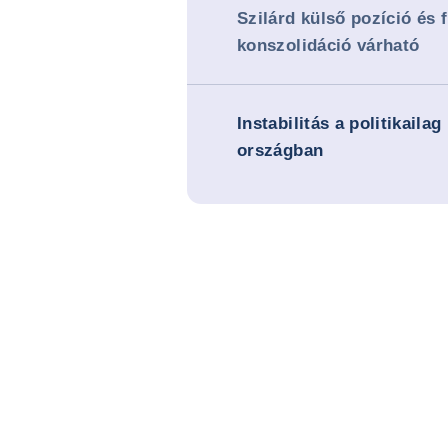
Szilárd külső pozíció és f
konszolidáció várható
Instabilitás a politikaila
országban