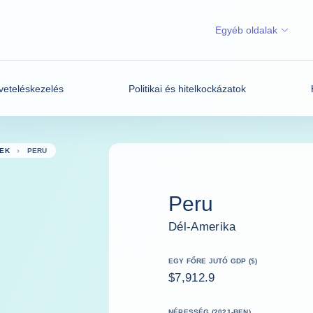
Egyéb oldalak
veteléskezelés
Politikai és hitelkockázatok
EK
PERU
Peru
Dél-Amerika
EGY FŐRE JUTÓ GDP ($)
$7,912.9
NÉPESSÉG (2021-BEN)