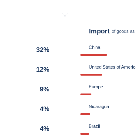
Import
of goods as 
China
32%
United States of Americ
12%
Europe
9%
Nicaragua
4%
Brazil
4%