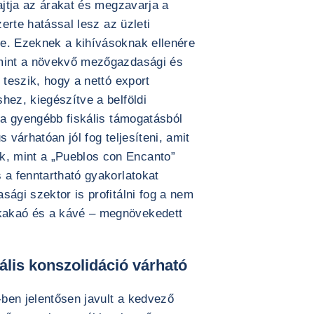
ajtja az árakat és megzavarja a
zerte hatással lesz az üzleti
e. Ezeknek a kihívásoknak ellenére
amint a növekvő mezőgazdasági és
 teszik, hogy a nettó export
hez, kiegészítve a belföldi
i a gyengébb fiskális támogatásból
 várhatóan jól fog teljesíteni, amit
, mint a „Pueblos con Encanto”
 a fenntartható gyakorlatokat
sági szektor is profitálni fog a nem
kakaó és a kávé – megnövekedett
kális konszolidáció várható
-ben jelentősen javult a kedvező