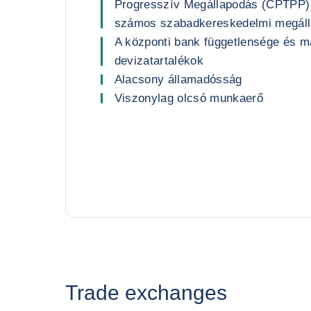
Progresszív Megállapodás (CPTPP) 
számos szabadkereskedelmi megálla
A központi bank függetlensége és 
devizatartalékok
Alacsony államadósság
Viszonylag olcsó munkaerő
Trade exchanges