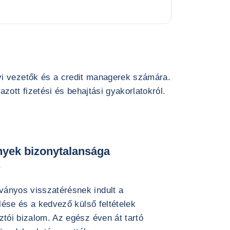
yi vezetők és a credit managerek számára.
zott fizetési és behajtási gyakorlatokról.
ények bizonytalansága
s
ványos visszatérésnek indult a
ülése és a kedvező külső feltételek
ztói bizalom. Az egész éven át tartó