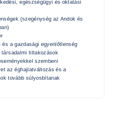
kedési, egészségügyi és oktatási
lenségek (szegénység az Andok és
ban)
er
tás és a gazdasági egyenlőtlenség
ri társadalmi tiltakozások
 eseményekkel szembeni
t az éghajlatváltozás és a
ok tovább súlyosbítanak