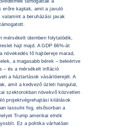
jövedelmek támogatták a
 erőre kaptak, amit a javuló
ás, valamint a beruházási javak
 támogatott.
 mérsékelt ütemben folytatódik,
ereslet hajt majd. A GDP 66%-át
a növekedés fő hajtóereje marad,
telek, a magasabb bérek – beleértve
s – és a mérsékelt infláció
li a háztartások vásárlóerejét. A
, amit a kedvező üzleti hangulat,
ikai szektorokban növekvő közvetlen
uló projektvégrehajtási kilátások
n lassulni fog, elsősorban a
amelyet Trump amerikai elnök
yosbít. Ez a politika várhatóan