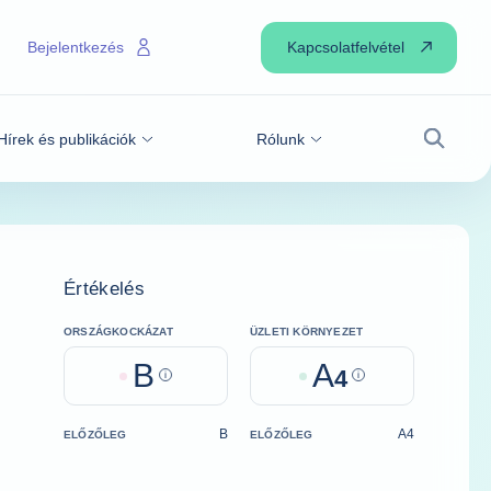
Kapcsolatfelvétel
Bejelentkezés
Hírek és publikációk
Rólunk
Keresé
Értékelés
ORSZÁGKOCKÁZAT
ÜZLETI KÖRNYEZET
B
A
Help
4
Help
B
A4
ELŐZŐLEG
ELŐZŐLEG