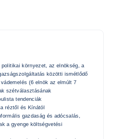
t politikai környezet, az elnökség, a
azságszolgáltatás közötti ismétlődő
 vádemelés (6 elnök az elmúlt 7
gak szétválasztásának
ulista tendenciák
 réztől és Kínától
informális gazdaság és adócsalás,
ak a gyenge költségvetési