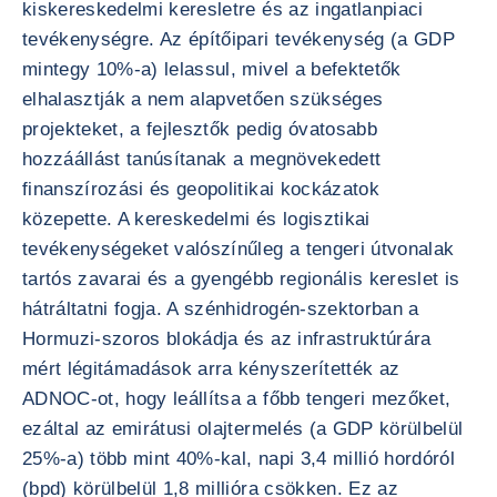
kiskereskedelmi keresletre és az ingatlanpiaci
tevékenységre. Az építőipari tevékenység (a GDP
mintegy 10%-a) lelassul, mivel a befektetők
elhalasztják a nem alapvetően szükséges
projekteket, a fejlesztők pedig óvatosabb
hozzáállást tanúsítanak a megnövekedett
finanszírozási és geopolitikai kockázatok
közepette. A kereskedelmi és logisztikai
tevékenységeket valószínűleg a tengeri útvonalak
tartós zavarai és a gyengébb regionális kereslet is
hátráltatni fogja. A szénhidrogén-szektorban a
Hormuzi-szoros blokádja és az infrastruktúrára
mért légitámadások arra kényszerítették az
ADNOC-ot, hogy leállítsa a főbb tengeri mezőket,
ezáltal az emirátusi olajtermelés (a GDP körülbelül
25%-a) több mint 40%-kal, napi 3,4 millió hordóról
(bpd) körülbelül 1,8 millióra csökken. Ez az