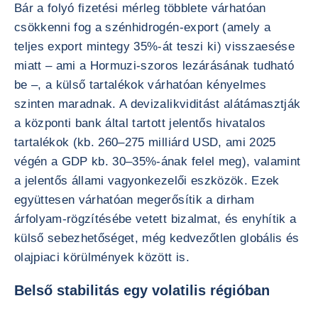
Bár a folyó fizetési mérleg többlete várhatóan
csökkenni fog a szénhidrogén-export (amely a
teljes export mintegy 35%-át teszi ki) visszaesése
miatt – ami a Hormuzi-szoros lezárásának tudható
be –, a külső tartalékok várhatóan kényelmes
szinten maradnak. A devizalikviditást alátámasztják
a központi bank által tartott jelentős hivatalos
tartalékok (kb. 260–275 milliárd USD, ami 2025
végén a GDP kb. 30–35%-ának felel meg), valamint
a jelentős állami vagyonkezelői eszközök. Ezek
együttesen várhatóan megerősítik a dirham
árfolyam-rögzítésébe vetett bizalmat, és enyhítik a
külső sebezhetőséget, még kedvezőtlen globális és
olajpiaci körülmények között is.
Belső stabilitás egy volatilis régióban