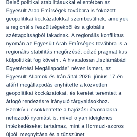
Belső politikai stabilitásukkal ellentétben az
Egyesült Arab Emírségek továbbra is fokozott
geopolitikai kockázatokkal szembesülnek, amelyek
a regionális feszültségekből és a globális
széttagoltságból fakadnak. A regionális konfliktus
nyomán az Egyesült Arab Emírségek továbbra is a
regionális stabilitás megőrzését célzó pragmatikus
külpolitikát fog követni. A hivatalosan „Iszlámábádi
Egyetértési Megállapodás” néven ismert, az
Egyesült Államok és Irán által 2026. június 17-én
aláírt megállapodás enyhítette a közvetlen
geopolitikai kockázatokat, és keretet teremtett a
átfogó rendezésre irányuló tárgyalásokhoz.
Ezenkívül csökkentette a hajózási útvonalakra
nehezedő nyomást is, mivel olyan ideiglenes
intézkedéseket tartalmaz, mint a Hormuzi-szoros
újbóli megnyitása és a tűzszünet