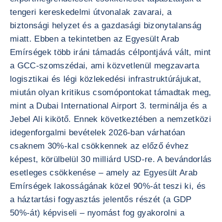
tengeri kereskedelmi útvonalak zavarai, a
biztonsági helyzet és a gazdasági bizonytalanság
miatt. Ebben a tekintetben az Egyesült Arab
Emírségek több iráni támadás célpontjává vált, mint
a GCC-szomszédai, ami közvetlenül megzavarta
logisztikai és légi közlekedési infrastruktúrájukat,
miután olyan kritikus csomópontokat támadtak meg,
mint a Dubai International Airport 3. terminálja és a
Jebel Ali kikötő. Ennek következtében a nemzetközi
idegenforgalmi bevételek 2026-ban várhatóan
csaknem 30%-kal csökkennek az előző évhez
képest, körülbelül 30 milliárd USD-re. A bevándorlás
esetleges csökkenése – amely az Egyesült Arab
Emírségek lakosságának közel 90%-át teszi ki, és
a háztartási fogyasztás jelentős részét (a GDP
50%-át) képviseli – nyomást fog gyakorolni a