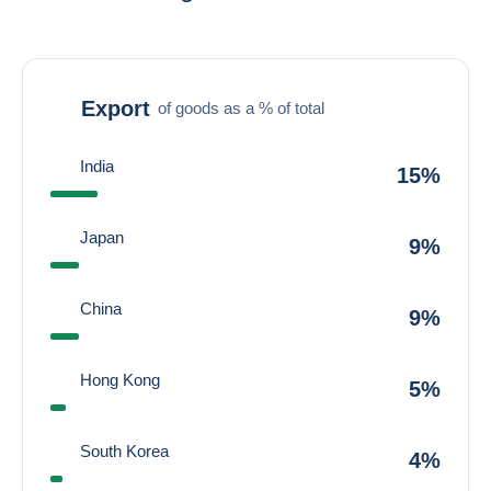
Export
of goods as a % of total
India
15%
Japan
9%
China
9%
Hong Kong
5%
South Korea
4%