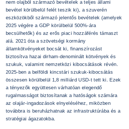
nem olajból származó bevételek a teljes állami
bevétel körülbelül felét teszik ki), a szuverén
eszközökből származó jelentős bevételek (amelyek
2025 végére a GDP körülbelül 500%-ára
becsülhetők) és az erős piaci hozzáférés támaszt
alá. 2021 óta a szövetségi kormány
államkötvényeket bocsát ki, finanszírozást
biztosítva hazai dirham-denominált kötvények és
szukuk, valamint nemzetközi kibocsátások révén.
2025-ben a belföldi kincstári szukuk-kibocsátás
összesen körülbelül 1,8 milliárd USD-t tett ki. Ezek
a tényezők együttesen várhatóan elegendő
rugalmasságot biztosítanak a hatóságok számára
az olajár-ingadozások elnyeléséhez, miközben
továbbra is beruházhatnak az infrastruktúrába és a
stratégiai ágazatokba.