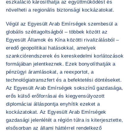
eszkaláció károsíthatja az együttműködést és
növelheti a regionális biztonsági kockázatokat.
Végül az Egyesült Arab Emírségek szembesül a
globális széttagoltságból – többek között az
Egyesült Államok és Kína közötti rivalizálásból –
eredő geopolitikai hatásokkal, amelyek
szankciórendszerek és kereskedelmi korlátozások
formájában jelentkeznek. Ezek bonyolíthatják a
pénzügyi áramlásokat, a reexportot, a
technológiatranszfert és a befektetési döntéseket.
Az Egyesült Arab Emírségek sokszínű gazdasága,
erős külső erőforrásai és kiegyensúlyozott
diplomáciai álláspontja enyhítik ezeket a
kockázatokat. Az Egyesült Arab Emírségek
gazdasági jelenlétét a régión túlra is kiterjesztette,
elsősorban az állami háttérrel rendelkező