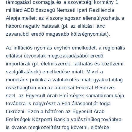
támogatási csomagja és a szövetségi kormány 1
milliárd AED összegű Nemzeti Ipari Reziliencia
Alapja mellett ez viszonylagosan ellensúlyozhatja a
háború negatív hatásait (pl. az ellátási lánc
zavaraiból eredő magasabb költségnyomást).
Az inflációs nyomás enyhén emelkedett a regionális
ellátási útvonalak megszakadásából eredő
importárak (pl. élelmiszerek, lakhatás és közüzemi
szolgáltatások) emelkedése miatt. Mivel a
monetáris politika a valutakötés miatt gyakorlatilag
összhangban van az amerikai Federal Reserve-
szel, az Egyesült Arab Emírségek kamatdinamikája
továbbra is nagyrészt a Fed álláspontját fogja
tükrözni. Ezen a háttéren az Egyesült Arab
Emírségek Központi Bankja valószínűleg továbbra
is óvatos megközelítést fog követni, előtérbe