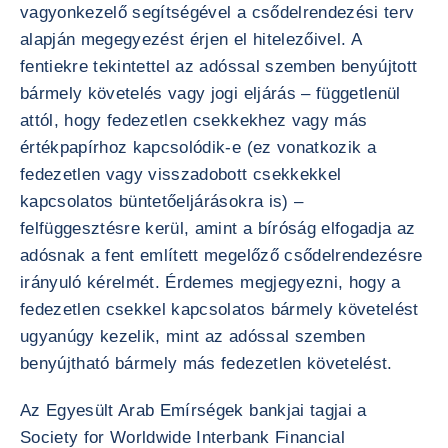
vagyonkezelő segítségével a csődelrendezési terv
alapján megegyezést érjen el hitelezőivel. A
fentiekre tekintettel az adóssal szemben benyújtott
bármely követelés vagy jogi eljárás – függetlenül
attól, hogy fedezetlen csekkekhez vagy más
értékpapírhoz kapcsolódik-e (ez vonatkozik a
fedezetlen vagy visszadobott csekkekkel
kapcsolatos büntetőeljárásokra is) –
felfüggesztésre kerül, amint a bíróság elfogadja az
adósnak a fent említett megelőző csődelrendezésre
irányuló kérelmét. Érdemes megjegyezni, hogy a
fedezetlen csekkel kapcsolatos bármely követelést
ugyanúgy kezelik, mint az adóssal szemben
benyújtható bármely más fedezetlen követelést.
Az Egyesült Arab Emírségek bankjai tagjai a
Society for Worldwide Interbank Financial