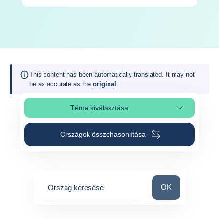
This content has been automatically translated. It may not
be as accurate as the
original
.
Téma kiválasztása
Oldalszakasz kiválasztása
Országok összehasonlítása
Ország keresése
OK
Ország keresése
0
suggestions