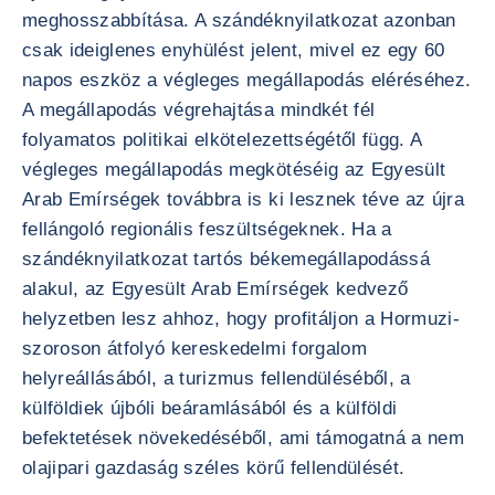
meghosszabbítása. A szándéknyilatkozat azonban
csak ideiglenes enyhülést jelent, mivel ez egy 60
napos eszköz a végleges megállapodás eléréséhez.
A megállapodás végrehajtása mindkét fél
folyamatos politikai elkötelezettségétől függ. A
végleges megállapodás megkötéséig az Egyesült
Arab Emírségek továbbra is ki lesznek téve az újra
fellángoló regionális feszültségeknek. Ha a
szándéknyilatkozat tartós békemegállapodássá
alakul, az Egyesült Arab Emírségek kedvező
helyzetben lesz ahhoz, hogy profitáljon a Hormuzi-
szoroson átfolyó kereskedelmi forgalom
helyreállásából, a turizmus fellendüléséből, a
külföldiek újbóli beáramlásából és a külföldi
befektetések növekedéséből, ami támogatná a nem
olajipari gazdaság széles körű fellendülését.