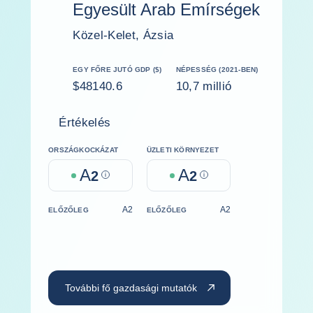
Egyesült Arab Emírségek
Közel-Kelet, Ázsia
EGY FŐRE JUTÓ GDP ($)
NÉPESSÉG (2021-BEN)
$48140.6
10,7 millió
Értékelés
ORSZÁGKOCKÁZAT
ÜZLETI KÖRNYEZET
A
A
2
Help
2
Help
A2
A2
ELŐZŐLEG
ELŐZŐLEG
További fő gazdasági mutatók