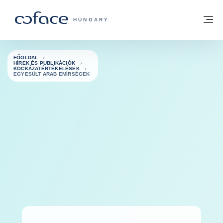
Tovább a tartalomhoz
Vissza a főoldalra
M
COFACE FOR TRADE - A COFACE GRO
HUNGARY
FŐOLDAL
HÍREK ÉS PUBLIKÁCIÓK
KOCKÁZATÉRTÉKELÉSEK
EGYESÜLT ARAB EMÍRSÉGEK