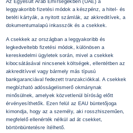
Az Egyesült Arab Emírségekben (UAE) a
leggyakoribb fizetési módok a készpénz, a hitel- és
betéti kártyák, a nyitott számlák, az akkreditívek, a
dokumentumalapú inkasszók és a csekkek.
A csekkek az országban a leggyakoribb és
legkedveltebb fizetési módok, különösen a
kereskedelmi ügyletek során, mivel a csekkek
kibocsátásával nincsenek költségek, ellentétben az
akkreditívvel vagy bármely más típusú
bankgaranciával fedezett tranzakciókkal. A csekkek
megbízható adósságelismerő okmánynak
minősülnek, amelyek közvetlenül bíróság előtt
érvényesíthetők. Ezen felül az EAU büntetőjoga
kimondja, hogy az a személy, aki rosszhiszeműen,
megfelelő ellenérték nélkül ad át csekket,
börtönbüntetésre ítélhető.