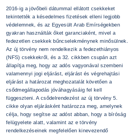
2016-ig a jövőbeli dátummal ellátott csekkeket
tekintették a késedelmes fizetések elleni legjobb
védelemnek, és az Egyesült Arab Emírségekben
gyakran használták őket garanciaként, mivel a
fedezetlen csekkek bűncselekménynek minősülnek.
Az új törvény nem rendelkezik a fedezethiányos
(NFS) csekkekről, és a 32. cikkben csupán azt
állapítja meg, hogy az adós vagyonával szembeni
valamennyi jogi eljárást, eljárást és végrehajtási
eljárást a határozat meghozatalát követően a
csődmegállapodás jóváhagyásáig fel kell
függeszteni. A csődelrendezést az új törvény 5.
cikke olyan eljárásként határozza meg, amelynek
célja, hogy segítse az adóst abban, hogy a bíróság
felügyelete alatt, valamint az e törvény
rendelkezéseinek megfelelően kinevezendő