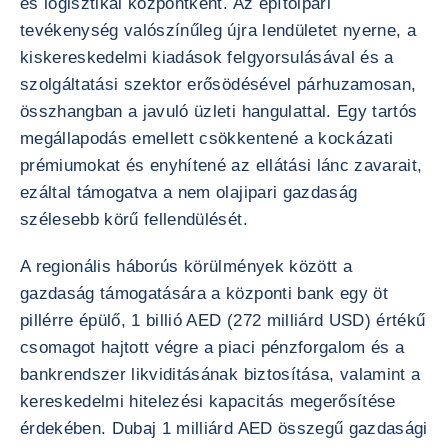
és logisztikai központként. Az építőipari
tevékenység valószínűleg újra lendületet nyerne, a
kiskereskedelmi kiadások felgyorsulásával és a
szolgáltatási szektor erősödésével párhuzamosan,
összhangban a javuló üzleti hangulattal. Egy tartós
megállapodás emellett csökkentené a kockázati
prémiumokat és enyhítené az ellátási lánc zavarait,
ezáltal támogatva a nem olajipari gazdaság
szélesebb körű fellendülését.
A regionális háborús körülmények között a
gazdaság támogatására a központi bank egy öt
pillérre épülő, 1 billió AED (272 milliárd USD) értékű
csomagot hajtott végre a piaci pénzforgalom és a
bankrendszer likviditásának biztosítása, valamint a
kereskedelmi hitelezési kapacitás megerősítése
érdekében. Dubaj 1 milliárd AED összegű gazdasági