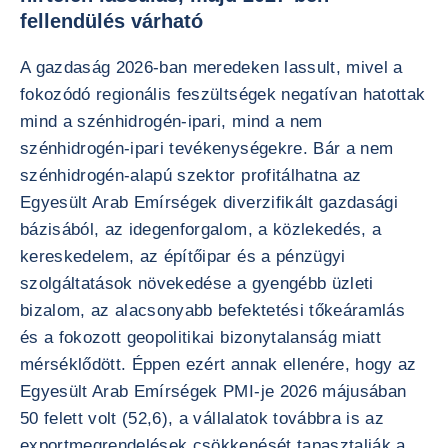
fellendülés várható
A gazdaság 2026-ban meredeken lassult, mivel a
fokozódó regionális feszültségek negatívan hatottak
mind a szénhidrogén-ipari, mind a nem
szénhidrogén-ipari tevékenységekre. Bár a nem
szénhidrogén-alapú szektor profitálhatna az
Egyesült Arab Emírségek diverzifikált gazdasági
bázisából, az idegenforgalom, a közlekedés, a
kereskedelem, az építőipar és a pénzügyi
szolgáltatások növekedése a gyengébb üzleti
bizalom, az alacsonyabb befektetési tőkeáramlás
és a fokozott geopolitikai bizonytalanság miatt
mérséklődött. Éppen ezért annak ellenére, hogy az
Egyesült Arab Emírségek PMI-je 2026 májusában
50 felett volt (52,6), a vállalatok továbbra is az
exportmegrendelések csökkenését tapasztalják a