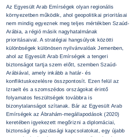
Az Egyesült Arab Emírségek olyan regionális
környezetben működik, ahol geopolitikai prioritásai
nem mindig egyeznek meg teljes mértékben Szaúd-
Arábia, a régió másik nagyhatalmának
prioritásaival. A stratégiai hangsúlyok közötti
különbségek különösen nyilvánvalóak Jemenben,
ahol az Egyesült Arab Emírségek a tengeri
biztonságot tartja szem előtt, szemben Szaúd-
Arábiával, amely inkább a határ- és
konfliktuskezelésre összpontosít. Ezen felül az
Izraelt és a szomszédos országokat érintő
folyamatos feszültségek továbbra is
bizonytalanságot szítanak. Bár az Egyesült Arab
Emírségek az Ábrahám-megállapodások (2020)
keretében igyekezett megőrizni a diplomáciai,
biztonsági és gazdasági kapcsolatokat, egy újabb