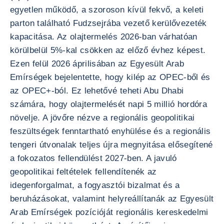
egyetlen működő, a szoroson kívül fekvő, a keleti
parton található Fudzsejrába vezető kerülővezeték
kapacitása. Az olajtermelés 2026-ban várhatóan
körülbelül 5%-kal csökken az előző évhez képest.
Ezen felül 2026 áprilisában az Egyesült Arab
Emírségek bejelentette, hogy kilép az OPEC-ből és
az OPEC+-ból. Ez lehetővé teheti Abu Dhabi
számára, hogy olajtermelését napi 5 millió hordóra
növelje. A jövőre nézve a regionális geopolitikai
feszültségek fenntartható enyhülése és a regionális
tengeri útvonalak teljes újra megnyitása elősegítené
a fokozatos fellendülést 2027-ben. A javuló
geopolitikai feltételek fellendítenék az
idegenforgalmat, a fogyasztói bizalmat és a
beruházásokat, valamint helyreállítanák az Egyesült
Arab Emírségek pozícióját regionális kereskedelmi