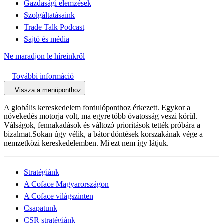
Gazdasági elemzések
Szolgáltatásaink
Trade Talk Podcast
Sajtó és média
Ne maradjon le híreinkről
További információ
Vissza a menüponthoz
A globális kereskedelem fordulóponthoz érkezett. Egykor a
növekedés motorja volt, ma egyre több óvatosság veszi körül.
Válságok, fennakadások és változó prioritások tették próbára a
bizalmat.Sokan úgy vélik, a bátor döntések korszakának vége a
nemzetközi kereskedelemben. Mi ezt nem így látjuk.
Stratégiánk
A Coface Magyarországon
A Coface világszinten
Csapatunk
CSR stratégiánk