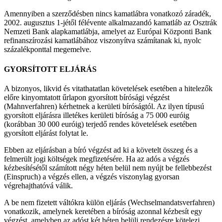
Amennyiben a szerződésben nincs kamatlábra vonatkozó záradék,
2002. augusztus 1-jétől félévente alkalmazandó kamatláb az Osztrák
Nemzeti Bank alapkamatlábja, amelyet az Európai Központi Bank
refinanszírozási kamatlábához viszonyítva számítanak ki, nyolc
százalékponttal megemelve.
GYORSÍTOTT ELJÁRÁS
A bizonyos, likvid és vitathatatlan követelések esetében a hitelezők
előre kinyomtatott űrlapon gyorsított bírósági végzést
(Mahnverfahren) kérhetnek a kerületi bíróságtól. Az ilyen típusú
gyorsított eljárásra illetékes kerületi bíróság a 75 000 euróig
(korábban 30 000 euróig) terjedő rendes követelések esetében
gyorsított eljárást folytat le.
Ebben az eljárásban a bíró végzést ad ki a követelt összeg és a
felmerült jogi költségek megfizetésére. Ha az adós a végzés
kézbesítésétől számított négy héten belül nem nyújt be fellebbezést
(Einspruch) a végzés ellen, a végzés viszonylag gyorsan
végrehajthatóvá válik.
A be nem fizetett váltókra külön eljárás (Wechselmandatsverfahren)
vonatkozik, amelynek keretében a bíróság azonnal kézbesít egy
végzést, amelyben az adóst két héten belüli rendezésre kötelezi.