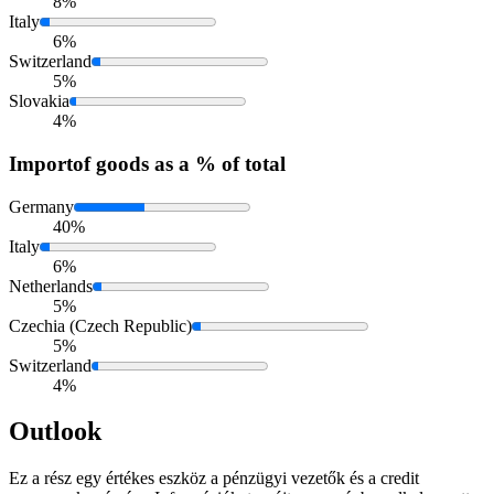
8%
Italy
6%
Switzerland
5%
Slovakia
4%
Import
of goods as a % of total
Germany
40%
Italy
6%
Netherlands
5%
Czechia (Czech Republic)
5%
Switzerland
4%
Outlook
Ez a rész egy értékes eszköz a pénzügyi vezetők és a credit