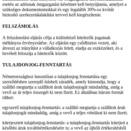
esetén az adósnak önigazgatási kérelmet kell benyújtania, amelyet a
szükséges dokumentumokkal és egy legalább 30%-os kvótát
biztosító szerkezetátalakítási tervvel kell kiegészítenie.
FELSZÁMOLÁS
A felszámolási eljárás célja a különböző hitelezők jogainak
méltányos érvényesítése. Az eljárást egy csődbiztos vezeti, aki
átveszi az irányítást a vállalkozás felett, eladja az eszközöket, és a
bevételt felosztja a hitelezők között.
TULAJDONJOG-FENNTARTÁS
Németországhoz hasonlóan a tulajdonjog fenntartása egy
szerződésben szereplő írásbeli záradék, amely kimondja, hogy a
szállító megtartja a szállított áruk tulajdonjogát mindaddig, amíg a
vevő az ár teljes összegét ki nem fizeti. Ez általában három formát
ölthet:
egyszerű tulajdonjog-fenntartás: a szállító megtartja a szállított áruk
tulajdonjogát mindaddig, amíg a vevő a teljes vételárat ki nem fizeti;
kiterjesztett tulajdonjog-fenntartás: a tulajdonjog-fenntartás kiterjed a
későbbi áruk továbbértékesítésére is; a vevő az újbóli értékesítésből