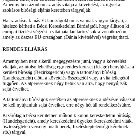
Amennyiben azonban az adós vitatja a követelést, az ügyet a
szokásos bírósági eljárás keretében tárgyalják.
Ha az adósnak más EU-országokban is vannak vagyontárgyai, a
hitelező kérheti a Bécsi Kereskedelmi Bíróságtól, hogy állítson ki
európai fizetési végzést a vitathatatlan tartozásokra vonatkozóan,
amely az összes EU-országban (Dánia kivételével) végrehajtható.
RENDES ELJÁRÁS
Amennyiben nem sikerül megegyezésre jutni, vagy a követelést
vitatják, az utolsó lehetőség egy rendes kereset (Klage) benyújtása a
kerületi bíróság (Bezirksgericht) vagy a tartományi bíróság
(Landesgericht) előtt, a követelés összegétől vagy a vita jellegétől
függően. Az alpereseknek négy hetük van arra, hogy benyújtsák
saját érveiket.
A tartományi bíróságok esetében az alpereseknek a idézésre válaszul
be kell nyújtaniuk saját érveiket, erre négy hét áll rendelkezésükre.
Kizárólag a bécsi kerületben működik külön kereskedelmi bíróság
(Handelsgericht), amely kereskedelmi ügyeket (kereskedelmi viták,
tisztességtelen verseny miatti perek, fizetésképtelenségi kérelmek
stb.) tárgyal.