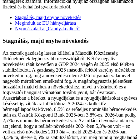
managerek számára. Információkat nyújt az országban alkalmazott
fizetési és behajtási gyakorlatokról.
Stagnálás, majd enyhe növekedés
Megindult az EU hiányeljárása
Nyomás alatt a „Candy-koalíció”
Stagnálás, majd enyhe növekedés
Az osztrák gazdaság lassan kilábal a Második Köztársaság
történelmének leghosszabb recessziójából. Két év negatív
növekedési rátát követően a GDP 2024 végén és 2025 első felében
stabilizálódott. A gazdaság 2025 második felétől szerény mértékben
növekedni fog, míg a növekedési ütem 2026 folyamán valamivel
nagyobb mértékben emelkedni fog. A magánfogyasztás jelentősen
hozzájárul majd ehhez a növekedéshez, mivel a vásárlóerő és a
fogyasztói hangulat várhatóan tovább javul, bár óvatosan.
Ausztriában a béreket, a nyugdíjakat és a nyugdíjellátásokat egyéves
késéssel igazítják az inflációhoz. A 2024-es kollektív
bérmegállapodást követő, 8,5%-os erőteljes nominális bérnövekedés
után az Osztrák Központi Bank 2025-ben 3,8%-os, 2026-ban pedig
2,7%-os nominális bérnövekedést vár. Az infláció levonása után ez
azt jelenti, hogy a reálbér-növekedés 2024-ben 5,3%-os volt – ez
volt az első növekedés 2019 óta –, majd 2025-ben és 2026-ban
0,4%-ra, illetve 0,5%-ra stabilizálódott, ami még mindig meghaladná