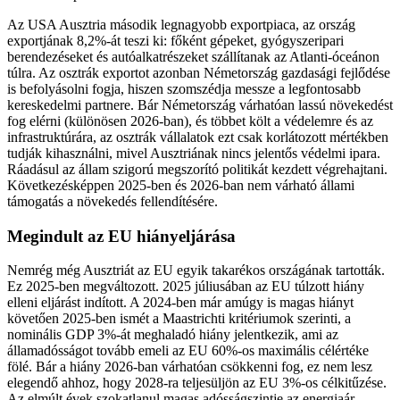
Az USA Ausztria második legnagyobb exportpiaca, az ország
exportjának 8,2%-át teszi ki: főként gépeket, gyógyszeripari
berendezéseket és autóalkatrészeket szállítanak az Atlanti-óceánon
túlra. Az osztrák exportot azonban Németország gazdasági fejlődése
is befolyásolni fogja, hiszen szomszédja messze a legfontosabb
kereskedelmi partnere. Bár Németország várhatóan lassú növekedést
fog elérni (különösen 2026-ban), és többet költ a védelemre és az
infrastruktúrára, az osztrák vállalatok ezt csak korlátozott mértékben
tudják kihasználni, mivel Ausztriának nincs jelentős védelmi ipara.
Ráadásul az állam szigorú megszorító politikát kezdett végrehajtani.
Következésképpen 2025-ben és 2026-ban nem várható állami
támogatás a növekedés fellendítésére.
Megindult az EU hiányeljárása
Nemrég még Ausztriát az EU egyik takarékos országának tartották.
Ez 2025-ben megváltozott. 2025 júliusában az EU túlzott hiány
elleni eljárást indított. A 2024-ben már amúgy is magas hiányt
követően 2025-ben ismét a Maastrichti kritériumok szerinti, a
nominális GDP 3%-át meghaladó hiány jelentkezik, ami az
államadósságot tovább emeli az EU 60%-os maximális célértéke
fölé. Bár a hiány 2026-ban várhatóan csökkenni fog, ez nem lesz
elegendő ahhoz, hogy 2028-ra teljesüljön az EU 3%-os célkitűzése.
Az elmúlt évek szokatlanul magas adósságszintje az energiaár-