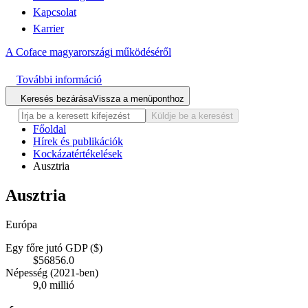
Kapcsolat
Karrier
A Coface magyarországi működéséről
További információ
Keresés bezárása
Vissza a menüponthoz
Küldje be a keresést
Főoldal
Hírek és publikációk
Kockázatértékelések
Ausztria
Ausztria
Európa
Egy főre jutó GDP ($)
$56856.0
Népesség (2021-ben)
9,0 millió