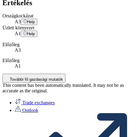
Értékelés
Országkockázat
A
3
Help
Üzleti környezet
A
1
Help
Előzőleg
A3
Előzőleg
A1
További fő gazdasági mutatók
This content has been automatically translated. It may not be as
accurate as the
original
.
Trade exchanges
Outlook