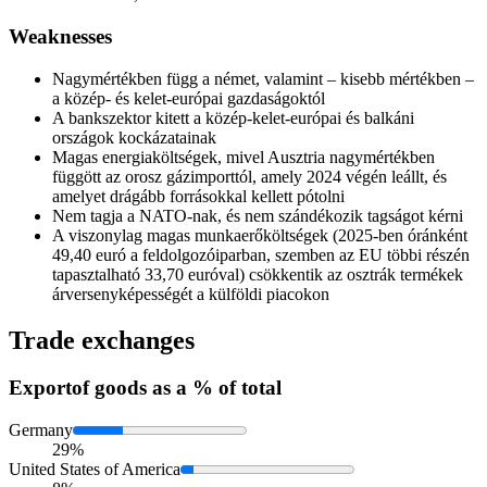
Weaknesses
Nagymértékben függ a német, valamint – kisebb mértékben –
a közép- és kelet-európai gazdaságoktól
A bankszektor kitett a közép-kelet-európai és balkáni
országok kockázatainak
Magas energiaköltségek, mivel Ausztria nagymértékben
függött az orosz gázimporttól, amely 2024 végén leállt, és
amelyet drágább forrásokkal kellett pótolni
Nem tagja a NATO-nak, és nem szándékozik tagságot kérni
A viszonylag magas munkaerőköltségek (2025-ben óránként
49,40 euró a feldolgozóiparban, szemben az EU többi részén
tapasztalható 33,70 euróval) csökkentik az osztrák termékek
árversenyképességét a külföldi piacokon
Trade exchanges
Export
of goods as a % of total
Germany
29%
United States of America