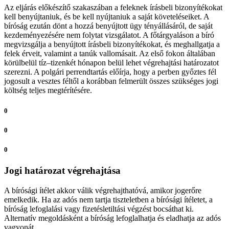
Az eljárás előkészítő szakaszában a feleknek írásbeli bizonyítékokat
kell benyújtaniuk, és be kell nyújtaniuk a saját követeléseiket. A
bíróság ezután dönt a hozzá benyújtott ügy tényállásáról, de saját
kezdeményezésére nem folytat vizsgálatot. A főtárgyaláson a bíró
megvizsgálja a benyújtott írásbeli bizonyítékokat, és meghallgatja a
felek érveit, valamint a tanúk vallomásait. Az első fokon általában
körülbelül tíz–tizenkét hónapon belül lehet végrehajtási határozatot
szerezni. A polgári perrendtartás előírja, hogy a perben győztes fél
jogosult a vesztes féltől a korábban felmerült összes szükséges jogi
költség teljes megtérítésére.
0
0
0
Jogi határozat végrehajtása
A bírósági ítélet akkor válik végrehajthatóvá, amikor jogerőre
emelkedik. Ha az adós nem tartja tiszteletben a bírósági ítéletet, a
bíróság lefoglalási vagy fizetésletiltási végzést bocsáthat ki.
Alternatív megoldásként a bíróság lefoglalhatja és eladhatja az adós
vagyonát.