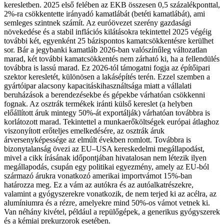
keresletben. 2025 első felében az EKB összesen 0,5 százalékponttal,
2%-ra csökkentette irányadó kamatlábát (betéti kamatlábát), ami
semleges szintnek számít. Az euróövezet szerény gazdasági
növekedése és a stabil inflációs kilátásokra tekintettel 2025 végéig
további két, egyenként 25 bázispontos kamatcsökkentésre kerülhet
sor. Bár a jegybanki kamatláb 2026-ban valószínűleg változatlan
marad, két további kamatcsökkentés nem zárható ki, ha a fellendülés
továbbra is lassú marad. Ez 2026-tól támogatni fogja az építőipari
szektor keresletét, különösen a lakásépítés terén. Ezzel szemben a
gyártóipar alacsony kapacitáskihasználtsága miatt a vállalati
beruházások a berendezésekbe és gépekbe várhatóan csökkenni
fognak. Az osztrák termékek iránti külső kereslet (a helyben
előállított áruk mintegy 50%-át exportálják) várhatóan továbbra is
korlátozott marad. Tekintettel a munkaerőköltségek európai átlaghoz
viszonyított erőteljes emelkedésére, az osztrák áruk
árversenyképessége az elmúlt években romlott. Továbbra is
bizonytalanság övezi az EU–USA kereskedelmi megállapodást,
mivel a cikk írásának időpontjában hivatalosan nem létezik ilyen
megállapodás, csupán egy politikai egyezmény, amely az EU-ból
származó árukra vonatkozó amerikai importvámot 15%-ban
határozza meg. Ez a vám az autókra és az autóalkatrészekre,
valamint a gyógyszerekre vonatkozik, de nem terjed ki az acélra, az
alumíniumra és a rézre, amelyekre mind 50%-os vámot vetnek ki.
Van néhány kivétel, például a repülőgépek, a generikus gyógyszerek
és a kémiai prekurzorok esetében.