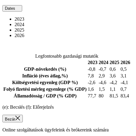
Dates
2023
2024
2025
2026
Legfontosabb gazdasági mutatók
2023
2024
2025
2026
GDP-növekedés
(%)
-0,8
-0,7
0,6
0,5
Infláció
(éves átlag,%)
7,8
2,9
3,6
3,1
Költségvetési egyenleg
(GDP %)
-2,6
-4,6
-4,2
-4,1
Folyó fizetési mérleg egyenlege
(% GDP)
1,6
1,5
1,1
0,7
Államadósság / GDP
(% GDP)
77,7
80
81,5
83,4
(e): Becslés (f): Előrejelzés
Bezár
Online szolgáltatások ügyfeleink és brókereink számára