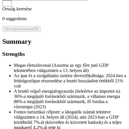
Ország keresése
0
suggestions
Ország keresése
OK
Summary
Strengths
Magas életszínvonal (Ausztria az egy főre jutó GDP
tekintetében világszinten a 13. helyen áll)
Az ipar és a szolgáltatási szektor diverzifikáltsága; 2024-ben a
feldolgozóipar részesedése a bruttó hozzáadott értékből 21%
volt
A bruttó végső energiafogyasztás (beleértve az importot is)
36%-a megújuló forrásokból származik, a villamos energia
88%-a megújuló forrásokból származik, fő forrása a
vízenergia (2023)
Fontos turisztikai célpont: a látogatók számát tekintve
világszinten a 14. helyen áll (2024), ami 2023-ban a GDP
körülbelül 7%-át (közvetlen és közvetett hatások) és a teljes
munkaerő 4,2%-át tette ki