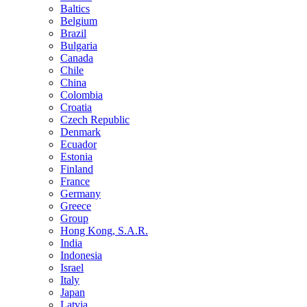
Baltics
Belgium
Brazil
Bulgaria
Canada
Chile
China
Colombia
Croatia
Czech Republic
Denmark
Ecuador
Estonia
Finland
France
Germany
Greece
Group
Hong Kong, S.A.R.
India
Indonesia
Israel
Italy
Japan
Latvia