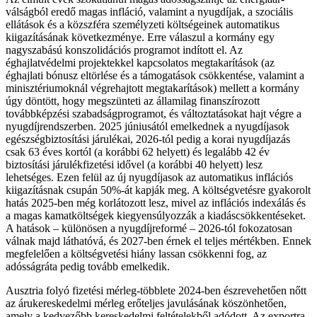
válságból eredő magas infláció, valamint a nyugdíjak, a szociális
ellátások és a közszféra személyzeti költségeinek automatikus
kiigazításának következménye. Erre válaszul a kormány egy
nagyszabású konszolidációs programot indított el. Az
éghajlatvédelmi projektekkel kapcsolatos megtakarítások (az
éghajlati bónusz eltörlése és a támogatások csökkentése, valamint a
minisztériumoknál végrehajtott megtakarítások) mellett a kormány
úgy döntött, hogy megszünteti az államilag finanszírozott
továbbképzési szabadságprogramot, és változtatásokat hajt végre a
nyugdíjrendszerben. 2025 júniusától emelkednek a nyugdíjasok
egészségbiztosítási járulékai, 2026-tól pedig a korai nyugdíjazás
csak 63 éves kortól (a korábbi 62 helyett) és legalább 42 év
biztosítási járulékfizetési idővel (a korábbi 40 helyett) lesz
lehetséges. Ezen felül az új nyugdíjasok az automatikus inflációs
kiigazításnak csupán 50%-át kapják meg. A költségvetésre gyakorolt
hatás 2025-ben még korlátozott lesz, mivel az inflációs indexálás és
a magas kamatköltségek kiegyensúlyozzák a kiadáscsökkentéseket.
A hatások – különösen a nyugdíjreformé – 2026-tól fokozatosan
válnak majd láthatóvá, és 2027-ben érnek el teljes mértékben. Ennek
megfelelően a költségvetési hiány lassan csökkenni fog, az
adósságráta pedig tovább emelkedik.
Ausztria folyó fizetési mérleg-többlete 2024-ben észrevehetően nőtt
az árukereskedelmi mérleg erőteljes javulásának köszönhetően,
amely a kedvezőbb kereskedelmi feltételekből adódott. Az exportra