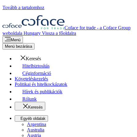
Tovább a tartalomhoz
Coface for trade - a Coface Group
weboldala
Hungary
Vissza a főoldalra
Menü
Menü bezárása
Keresés
Hitelbiztosítás
Céginformáció
Követeléskezelés
Politikai és hitelkockázatok
Hírek és publikációk
Rólunk
Keresés
Egyéb oldalak
Argentina
Australia
Austria