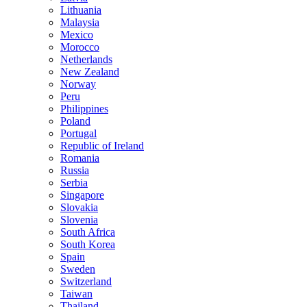
Lithuania
Malaysia
Mexico
Morocco
Netherlands
New Zealand
Norway
Peru
Philippines
Poland
Portugal
Republic of Ireland
Romania
Russia
Serbia
Singapore
Slovakia
Slovenia
South Africa
South Korea
Spain
Sweden
Switzerland
Taiwan
Thailand