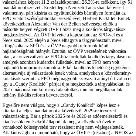
választáshoz képest 11,2 százalékponttal, 26,3%-ra csökkent, így 51
mandátumot szerzett. Eredetileg a Nemzeti Tanácsban képviselt
valamennyi párt kizárta az együttműködés bármilyen formáját az
FPÖ vitatott szélsőjobboldali vezetőjével, Herbert Kickl-lel. Ennek
következtében Alexander Van der Bellen szövetségi elnök a
második helyen végzett ÖVP-t bízta meg a koalíciós tárgyalások
megkezdésével. Az ÖVP felvette a kapcsolatot az SPÖ-vel és a
Neos-szal. 2025 elején a Neos elhagyta a tárgyalóasztalt, mivel
kifogásolta az SPÖ és az ÖVP nagyobb reformok iránti
hajlandóságának hiányát. Ezután, az ÖVP vezetésének változása
után, a konzervatívok az FPÖ-höz fordultak koalíciós tárgyalásokra,
amelyek azonban kudarcba fulladtak, mivel az FPÖ nem volt
hajlandó kompromisszumokra. E két koalíciós lehetőség egyikének
alternatívája új választások lettek volna, amelyeken a közvélemény-
kutatások szerint az FPÖ még nagyobb szavazati arányt ért volna el,
így a „Candy Koalíció” pártjai újra megkezdték a tárgyalásokat, és
2025 márciusában kormányt alakítottak, miután megállapodtak
néhány fiskális reform bevezetéséről.
Egyelőre nem világos, hogy a „Candy Koalíció” képes lesz-e
kitartani a teljes mandátumot a következő, 2029-re tervezett
választásokig. Bár a pártok 2025-re és 2026-ra adóemelésekről és
kiadáscsökkentésekről állapodtak meg, a következő évekre
vonatkozó költségvetési terv részleteit még nem véglegesítették.
Általánosságban elmondható, hogy az ÖVP és (részben) a NEOS az