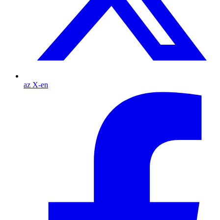
az X-en