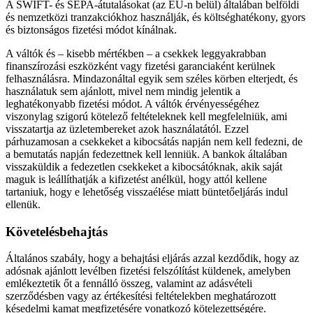
A SWIFT- és SEPA-átutalásokat (az EU-n belül) általában belföldi
és nemzetközi tranzakciókhoz használják, és költséghatékony, gyors
és biztonságos fizetési módot kínálnak.
A váltók és – kisebb mértékben – a csekkek leggyakrabban
finanszírozási eszközként vagy fizetési garanciaként kerülnek
felhasználásra. Mindazonáltal egyik sem széles körben elterjedt, és
használatuk sem ajánlott, mivel nem mindig jelentik a
leghatékonyabb fizetési módot. A váltók érvényességéhez
viszonylag szigorú kötelező feltételeknek kell megfelelniük, ami
visszatartja az üzletembereket azok használatától. Ezzel
párhuzamosan a csekkeket a kibocsátás napján nem kell fedezni, de
a bemutatás napján fedezettnek kell lenniük. A bankok általában
visszaküldik a fedezetlen csekkeket a kibocsátóknak, akik saját
maguk is leállíthatják a kifizetést anélkül, hogy attól kellene
tartaniuk, hogy e lehetőség visszaélése miatt büntetőeljárás indul
ellenük.
Követelésbehajtás
Általános szabály, hogy a behajtási eljárás azzal kezdődik, hogy az
adósnak ajánlott levélben fizetési felszólítást küldenek, amelyben
emlékeztetik őt a fennálló összeg, valamint az adásvételi
szerződésben vagy az értékesítési feltételekben meghatározott
késedelmi kamat megfizetésére vonatkozó kötelezettségére.