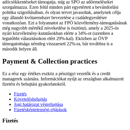
adócsökkentéseket támogatja, míg az SPÖ az adóemeléseket
szorgalmazza. Ezen felül minden párt egyetértett a bevándorlási
politika szigorításában, és olyan tervet javasoltak, amelynek célja
egy állandó kvótarendszer bevezetése a családegyesítésre
vonatkozóan. Ezt a folyamatot az FPÖ közvélemény-támogatásának
még nagyobb mértékű növekedése is ösztönzi, amely a 2025-ös
nyári közvélemény-kutatásokban elérte a 34%-ot (szemben a
legutóbbi választásokon elért 29%-kal). Eközben az ÖVP
támogatottsága némileg visszaesett 22%-ra, bár továbbra is a
második helyen áll.
Payment & Collection practices
Ez a rész egy értékes eszköz a pénzügyi vezetők és a credit
managerek számára. Információkat nyújt az országban alkalmazott
fizetési és behajtási gyakorlatokról.
Fizetés
Követelésbehajtás
Jogi határozat végrehajtása
Fizetésképtelenségi eljárások
Fizetés