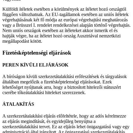
Külföldi ítéletek esetében a körülmények az ítéletet hozó országtól
függően változhatnak. Az EU-tagállamok esetében az uniós ítéletek
végrehajtásának két fő módja az európai végrehajtási meghatározás
vagy a Brüsszel I. rendelet rendelkezései alapján történő végrehajtás.
Nem uniós országok esetében az ítéleteket akkor ismerik el és
hajtják végre, ha az ítéletet hozó ország Ausztriával nemzetközi
megállapodást kötött.
Fizetésképtelenségi eljárások
PEREN KÍVÜLI ELJÁRÁSOK
A bíróságon kívüli szerkezetátalakítási erőfeszítések és tárgyalások
általában megelőzik a fizetésképtelenségi eljárásokat. Ezek
lehetőséget nyújtanak arra, hogy a biztosított hitelezői státuszért
cserébe tőkeátalakítási hiteleket szerezzenek.
ÁTALAKÍTÁS
A szerkezetátalakítási eljárás előfeltétele, hogy az adós kérelmezze
az eljárás megindítását, és egyidejűleg benyújtsa a
szerkezetátalakítási tervet. Ez az eljárás lehet önigazgatású vagy egy
adminisztráció által irányított. Az önigazgatású szerkezetátalakítás