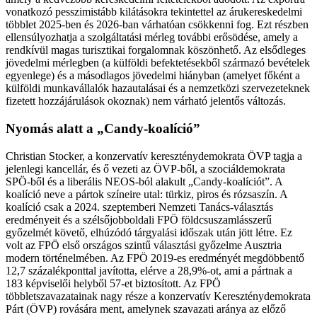
vonatkozó pesszimistább kilátásokra tekintettel az árukereskedelmi
többlet 2025-ben és 2026-ban várhatóan csökkenni fog. Ezt részben
ellensúlyozhatja a szolgáltatási mérleg további erősödése, amely a
rendkívül magas turisztikai forgalomnak köszönhető. Az elsődleges
jövedelmi mérlegben (a külföldi befektetésekből származó bevételek
egyenlege) és a másodlagos jövedelmi hiányban (amelyet főként a
külföldi munkavállalók hazautalásai és a nemzetközi szervezeteknek
fizetett hozzájárulások okoznak) nem várható jelentős változás.
Nyomás alatt a „Candy-koalíció”
Christian Stocker, a konzervatív kereszténydemokrata ÖVP tagja a
jelenlegi kancellár, és ő vezeti az ÖVP-ből, a szociáldemokrata
SPÖ-ből és a liberális NEOS-ból alakult „Candy-koalíciót”. A
koalíció neve a pártok színeire utal: türkiz, piros és rózsaszín. A
koalíció csak a 2024. szeptemberi Nemzeti Tanács-választás
eredményeit és a szélsőjobboldali FPÖ földcsuszamlásszerű
győzelmét követő, elhúzódó tárgyalási időszak után jött létre. Ez
volt az FPÖ első országos szintű választási győzelme Ausztria
modern történelmében. Az FPÖ 2019-es eredményét megdöbbentő
12,7 százalékponttal javította, elérve a 28,9%-ot, ami a pártnak a
183 képviselői helyből 57-et biztosított. Az FPÖ
többletszavazatainak nagy része a konzervatív Kereszténydemokrata
Párt (ÖVP) rovására ment, amelynek szavazati aránya az előző