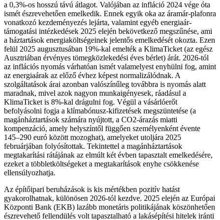
a 0,3%-os hosszú távú átlagot. Valójában az infláció 2024 vége óta
ismét észrevehetően emelkedik. Ennek egyik oka az áramár-plafonra
vonatkozó kezdeményezés lejárta, valamint egyéb energiaár-
támogatási intézkedések 2025 elején bekövetkező megszűnése, ami
a háztartások energiaköltségeinek jelentős emelkedését okozta. Ezen
felül 2025 augusztusában 19%-kal emelték a KlimaTicket (az egész
Ausztriában érvényes tömegközlekedési éves bérlet) árát. 2026-tól
az inflációs nyomás várhatóan ismét valamelyest enyhülni fog, amint
az energiaárak az előző évhez képest normalizálódnak. A
szolgáltatások árai azonban valószínűleg továbbra is nyomás alatt
maradnak, mivel azok nagyon munkaigényesek, ráadásul a
KlimaTicket is 8%-kal drágulni fog. Végül a vásárlóerőt
befolyásolni fogja a klímabónusz-kifizetések megszüntetése (a
magánháztartások számára nyújtott, a CO2-árazás miatti
kompenzáció, amely helyszíntől függően személyenként évente
145–290 euró között mozoghat), amelyeket utoljára 2025
februárjában folyósítottak. Tekintettel a magánháztartások
megtakarítási rátájának az elmúlt két évben tapasztalt emelkedésére,
ezeket a többletköltségeket a megtakarítások enyhe csökkenése
ellensúlyozhatja.
Az építőipari beruházások is kis mértékben pozitív hatást
gyakorolhatnak, különösen 2026-tól kezdve. 2025 elején az Európai
Központi Bank (EKB) lazább monetáris politikájának köszönhetően
észrevehető fellendülés volt tapasztalható a lakásépítési hitelek iránti