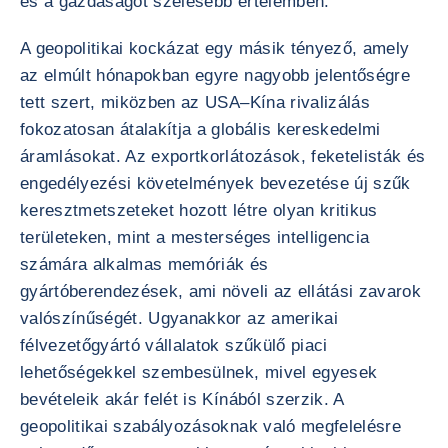
és a gazdaságot szélesebb értelemben.
A geopolitikai kockázat egy másik tényező, amely
az elmúlt hónapokban egyre nagyobb jelentőségre
tett szert, miközben az USA–Kína rivalizálás
fokozatosan átalakítja a globális kereskedelmi
áramlásokat. Az exportkorlátozások, feketelisták és
engedélyezési követelmények bevezetése új szűk
keresztmetszeteket hozott létre olyan kritikus
területeken, mint a mesterséges intelligencia
számára alkalmas memóriák és
gyártóberendezések, ami növeli az ellátási zavarok
valószínűségét. Ugyanakkor az amerikai
félvezetőgyártó vállalatok szűkülő piaci
lehetőségekkel szembesülnek, mivel egyesek
bevételeik akár felét is Kínából szerzik. A
geopolitikai szabályozásoknak való megfelelésre