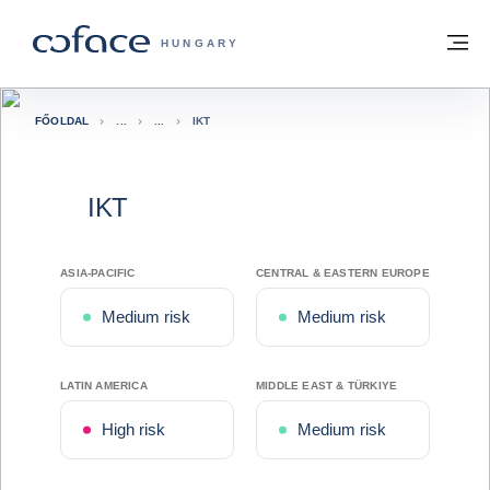
Tovább a tartalomhoz
Vissza a főoldalra
M
COFACE FOR TRADE - A COFACE GRO
HUNGARY
FŐOLDAL
IKT
IKT
ASIA-PACIFIC
CENTRAL & EASTERN EUROPE
Medium risk
Medium risk
LATIN AMERICA
MIDDLE EAST & TÜRKIYE
High risk
Medium risk