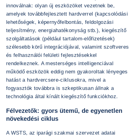
innoválnak: olyan új eszközöket vezetnek be,
amelyek továbbfejlesztett hardverrel (kapcsolódási
lehetőségek, képernyőfelbontás, feldolgozási
teljesítmény, energiahatékonyság stb.), kiegészítő
szolgáltatások (például tartalom-előfizetések)
szélesebb körű integrációjával, valamint szoftveres
és felhasználói felületi fejlesztésekkel
rendelkeznek. A mesterséges intelligenciával
működő eszközök eddig nem gyakoroltak lényeges
hatást a hardvercsere-ciklusokra, mivel a
fogyasztók továbbra is szkeptikusan állnak a
technológia által kínált kiegészítő funkciókhoz.
Félvezetők: gyors ütemű, de egyenetlen
növekedési ciklus
A WSTS, az iparági szakmai szervezet adatai