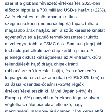
szerint a globális félvezető-értékesítés 2025-ben
először lépte át a 700 milliárd USD-s határt (+22%).
Az értékesítést elsősorban a kritikus
szegmensekben (memóriachipek) tapasztalható
magasabb árak hajtják, ami a szűk kereslet-kínálat
egyensúlyt és a javuló termékösszetételt tükrözi,
mivel egyre több, a TSMC és a Samsung legújabb
technológiáit alkalmazó chip kerül a piacra. A
jelenlegi ciklust kétségtelenül az AI-infrastruktúra
fellendülését hajtó drága chipek iránti
robbanásszerű kereslet hajtja, és a növekedés
legnagyobb részét az amerikai (+29% 2025-ben) és
az ázsiai-csendes-óceáni (+25%) régiók
értékesítései teszik ki. Mivel Japán (-4%) és
Európa (+6%) nagyobb mértékben függ az olyan
végfelhasználói piacokra jellemző, nagy
mennyiségű, alacsony árú chipek iránti kereslettől,