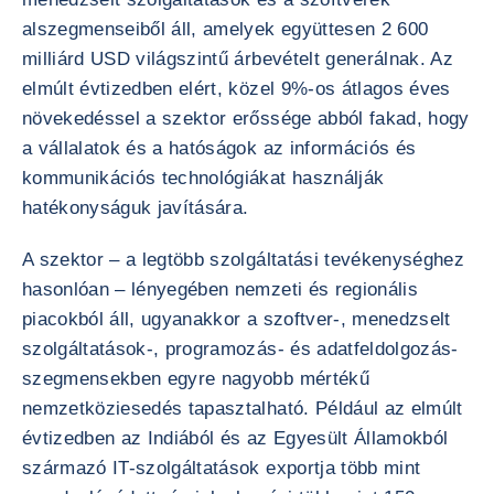
alszegmenseiből áll, amelyek együttesen 2 600
milliárd USD világszintű árbevételt generálnak. Az
elmúlt évtizedben elért, közel 9%-os átlagos éves
növekedéssel a szektor erőssége abból fakad, hogy
a vállalatok és a hatóságok az információs és
kommunikációs technológiákat használják
hatékonyságuk javítására.
A szektor – a legtöbb szolgáltatási tevékenységhez
hasonlóan – lényegében nemzeti és regionális
piacokból áll, ugyanakkor a szoftver-, menedzselt
szolgáltatások-, programozás- és adatfeldolgozás-
szegmensekben egyre nagyobb mértékű
nemzetköziesedés tapasztalható. Például az elmúlt
évtizedben az Indiából és az Egyesült Államokból
származó IT-szolgáltatások exportja több mint