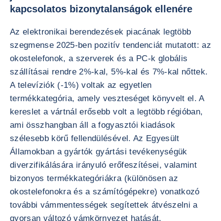
kapcsolatos bizonytalanságok ellenére
Az elektronikai berendezések piacának legtöbb
szegmense 2025-ben pozitív tendenciát mutatott: az
okostelefonok, a szerverek és a PC-k globális
szállításai rendre 2%-kal, 5%-kal és 7%-kal nőttek.
A televíziók (-1%) voltak az egyetlen
termékkategória, amely veszteséget könyvelt el. A
kereslet a vártnál erősebb volt a legtöbb régióban,
ami összhangban áll a fogyasztói kiadások
szélesebb körű fellendülésével. Az Egyesült
Államokban a gyártók gyártási tevékenységük
diverzifikálására irányuló erőfeszítései, valamint
bizonyos termékkategóriákra (különösen az
okostelefonokra és a számítógépekre) vonatkozó
további vámmentességek segítettek átvészelni a
gyorsan változó vámkörnyezet hatását.