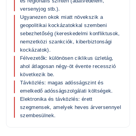
és regionális szinten (adatvédelem,
versenyjog stb.).
Ugyanezen okok miatt növekszik a
geopolitikai kockázatokkal szembeni
sebezhetőség (kereskedelmi konfliktusok,
nemzetközi szankciók, kiberbiztonsági
kockázatok).
Félvezetők: különösen ciklikus üzletág,
ahol átlagosan négy-öt évente recesszió
következik be.
Távközlés: magas adósságszint és
emelkedő adósságszolgálati költségek.
Elektronika és távközlés: érett
szegmensek, amelyek heves árversennyel
szembesülnek.