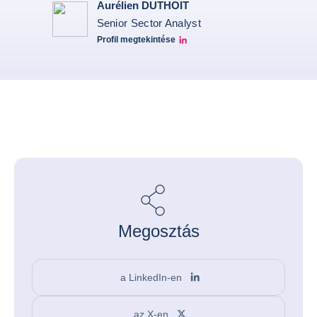
Aurélien DUTHOIT
Senior Sector Analyst
Profil megtekintése
Aurélien Duthoit Linkedin profile
Megosztás
a LinkedIn-en
az X-en