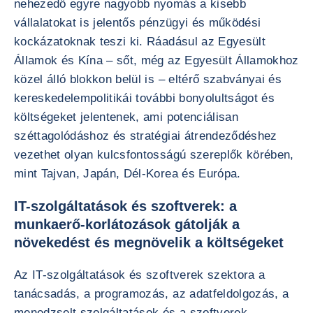
nehezedő egyre nagyobb nyomás a kisebb
vállalatokat is jelentős pénzügyi és működési
kockázatoknak teszi ki. Ráadásul az Egyesült
Államok és Kína – sőt, még az Egyesült Államokhoz
közel álló blokkon belül is – eltérő szabványai és
kereskedelempolitikái további bonyolultságot és
költségeket jelentenek, ami potenciálisan
széttagolódáshoz és stratégiai átrendeződéshez
vezethet olyan kulcsfontosságú szereplők körében,
mint Tajvan, Japán, Dél-Korea és Európa.
IT-szolgáltatások és szoftverek: a
munkaerő-korlátozások gátolják a
növekedést és megnövelik a költségeket
Az IT-szolgáltatások és szoftverek szektora a
tanácsadás, a programozás, az adatfeldolgozás, a
menedzselt szolgáltatások és a szoftverek