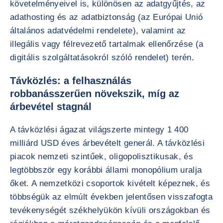
követelményeivel is, különösen az adatgyűjtés, az
adathosting és az adatbiztonság (az Európai Unió
általános adatvédelmi rendelete), valamint az
illegális vagy félrevezető tartalmak ellenőrzése (a
digitális szolgáltatásokról szóló rendelet) terén.
Távközlés: a felhasználás
robbanásszerűen növekszik, míg az
árbevétel stagnál
A távközlési ágazat világszerte mintegy 1 400
milliárd USD éves árbevételt generál. A távközlési
piacok nemzeti szintűek, oligopolisztikusak, és
legtöbbször egy korábbi állami monopólium uralja
őket. A nemzetközi csoportok kivételt képeznek, és
többségük az elmúlt években jelentősen visszafogta
tevékenységét székhelyükön kívüli országokban és