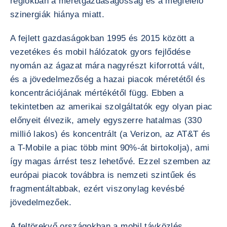
régiókban a méretgazdaságosság és a megfelelő
szinergiák hiánya miatt.
A fejlett gazdaságokban 1995 és 2015 között a
vezetékes és mobil hálózatok gyors fejlődése
nyomán az ágazat mára nagyrészt kiforrottá vált,
és a jövedelmezőség a hazai piacok méretétől és
koncentrációjának mértékétől függ. Ebben a
tekintetben az amerikai szolgáltatók egy olyan piac
előnyeit élvezik, amely egyszerre hatalmas (330
millió lakos) és koncentrált (a Verizon, az AT&T és
a T-Mobile a piac több mint 90%-át birtokolja), ami
így magas árrést tesz lehetővé. Ezzel szemben az
európai piacok továbbra is nemzeti szintűek és
fragmentáltabbak, ezért viszonylag kevésbé
jövedelmezőek.
A feltörekvő országokban a mobil távközlés