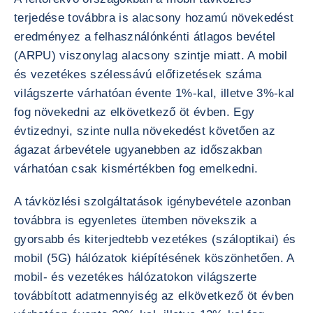
terjedése továbbra is alacsony hozamú növekedést
eredményez a felhasználónkénti átlagos bevétel
(ARPU) viszonylag alacsony szintje miatt. A mobil
és vezetékes szélessávú előfizetések száma
világszerte várhatóan évente 1%-kal, illetve 3%-kal
fog növekedni az elkövetkező öt évben. Egy
évtizednyi, szinte nulla növekedést követően az
ágazat árbevétele ugyanebben az időszakban
várhatóan csak kismértékben fog emelkedni.
A távközlési szolgáltatások igénybevétele azonban
továbbra is egyenletes ütemben növekszik a
gyorsabb és kiterjedtebb vezetékes (száloptikai) és
mobil (5G) hálózatok kiépítésének köszönhetően. A
mobil- és vezetékes hálózatokon világszerte
továbbított adatmennyiség az elkövetkező öt évben