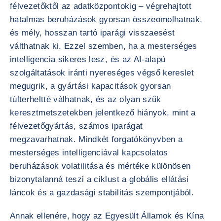
félvezetőktől az adatközpontokig – végrehajtott
hatalmas beruházások gyorsan összeomolhatnak,
és mély, hosszan tartó iparági visszaesést
válthatnak ki. Ezzel szemben, ha a mesterséges
intelligencia sikeres lesz, és az AI-alapú
szolgáltatások iránti nyereséges végső kereslet
megugrik, a gyártási kapacitások gyorsan
túlterheltté válhatnak, és az olyan szűk
keresztmetszetekben jelentkező hiányok, mint a
félvezetőgyártás, számos iparágat
megzavarhatnak. Mindkét forgatókönyvben a
mesterséges intelligenciával kapcsolatos
beruházások volatilitása és mértéke különösen
bizonytalanná teszi a ciklust a globális ellátási
láncok és a gazdasági stabilitás szempontjából.
Annak ellenére, hogy az Egyesült Államok és Kína