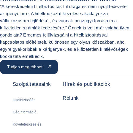
"A kereskedelmi hitelbiztosítás túl drága és nem nyújt fedezetet
az igényeimre. A hitelkockázat kezelése akadályozza
vállalkozásom fejlődését, és vannak pénzügyi forrásaim a
kifizetetlen számlák fedezésére." Önnek is volt már valaha ilyen
gondolata? Érdemes felülvizsgálni a hitelbiztosítással
kapcsolatos előítéleteit, különösen egy olyan időszakban, ahol
egyre gyakoribbak a kárigények, és a kifizetetlen kintlévőségek
kockázata emelkedik.
Tudjon meg többet!
Szolgáltatásaink
Hírek és publikációk
Rólunk
Hitelbiztosítás
Céginformáció
Követeléskezelés