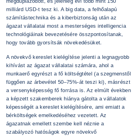
megduplázódott, és jelenleg évi több mint 150
milliárd USD-t tesz ki. A big data, a felhőalapú
számítástechnika és a kiberbiztonság után az
ágazat vállalatai most a mesterséges intelligencia
technológiáinak bevezetésére összpontosítanak,
hogy tovább gyorsítsák növekedésüket.
A növekvő kereslet kielégítése jelenti a legnagyobb
kihívást az ágazat vállalatai számára, ahol a
munkaerő egyrészt a fő költségtétel (a szegmenstől
függően az árbevétel 50–75%-át teszi ki), másrészt
a versenyképesség fő forrása is. Az elmúlt években
a képzett szakemberek hiánya gátolta a vállalatok
képességét a kereslet kielégítésére, ami emiatt a
bérköltségek emelkedéséhez vezetett. Az
ágazatnak emellett szembe kell néznie a
szabályozó hatóságok egyre növekvő