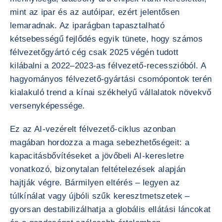
mint az ipar és az autóipar, ezért jelentősen
lemaradnak. Az iparágban tapasztalható
kétsebességű fejlődés egyik tünete, hogy számos
félvezetőgyártó cég csak 2025 végén tudott
kilábalni a 2022–2023-as félvezető-recesszióból. A
hagyományos félvezető-gyártási csomópontok terén
kialakuló trend a kínai székhelyű vállalatok növekvő
versenyképessége.
Ez az AI-vezérelt félvezető-ciklus azonban
magában hordozza a maga sebezhetőségeit: a
kapacitásbővítéseket a jövőbeli AI-keresletre
vonatkozó, bizonytalan feltételezések alapján
hajtják végre. Bármilyen eltérés – legyen az
túlkínálat vagy újbóli szűk keresztmetszetek –
gyorsan destabilizálhatja a globális ellátási láncokat