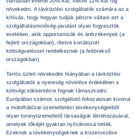
várhatóan évente 20%-kal, illetve 12%-kal fog
növekedni. A távközlési szolgáltatók számára az a
kihívás, hogy hogyan tudják pénzre váltani ezt a
szolgáltatásminőség-javulást olyan fogyasztók
esetében, akik opportunisták és árérzékenyek (a
fejlett országokban), illetve korlátozott
költségvetéssel rendelkeznek (a feltörekvő
országokban).
Tartós üzleti növekedés hiányában a távközlési
szolgáltatók a nyereség növelése érdekében a
költségcsökkentésre fognak támaszkodni.
Európában számos szolgáltató fokozatosan kivonul
a mobilhálózat-üzemeltetési tevékenységekből
olyan toronyüzemeltető társaságok létrehozásával,
amelyek tőkéjét gyakran nyilvánossá tették.
Ezeknek a tevékenységeknek a kiszervezése