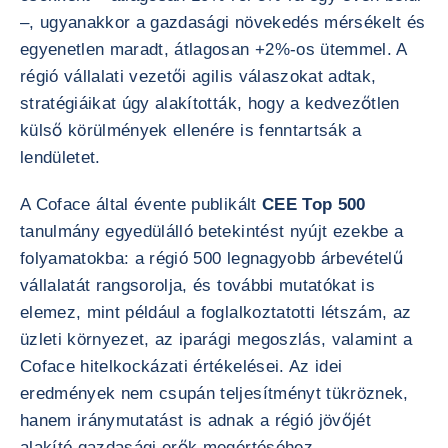
–, ugyanakkor a gazdasági növekedés mérsékelt és
egyenetlen maradt, átlagosan +2%-os ütemmel. A
régió vállalati vezetői agilis válaszokat adtak,
stratégiáikat úgy alakították, hogy a kedvezőtlen
külső körülmények ellenére is fenntartsák a
lendületet.
A Coface által évente publikált
CEE Top 500
tanulmány egyedülálló betekintést nyújt ezekbe a
folyamatokba: a régió 500 legnagyobb árbevételű
vállalatát rangsorolja, és további mutatókat is
elemez, mint például a foglalkoztatotti létszám, az
üzleti környezet, az iparági megoszlás, valamint a
Coface hitelkockázati értékelései. Az idei
eredmények nem csupán teljesítményt tükröznek,
hanem iránymutatást is adnak a régió jövőjét
alakító gazdasági erők megértéséhez.