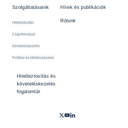
Szolgáltatásaink
Hírek és publikációk
Rólunk
Hitelbiztosítás
Céginformáció
Követeléskezelés
Politikai és hitelkockázatok
Hitelbiztosítás és
követeléskezelés
fogalomtár
Twitter
Youtube
LinkedIn
- Coface
- Coface
- Coface