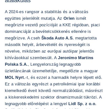
átalakulás
A 2024-es rangsor a stabilitás és a változás
együttes jelenlétét mutatja. Az
Orlen
ismét
megőrizte vezető pozícióját a KKE régióban, piaci
dominanciáját a bevételcsökkenés ellenére is
megőrizve. A cseh
Škoda Auto A.S.
megtartotta
második helyét, árbevételét és nyereségét is
növelve, miközben az európai autóipar jelentős
kihívásokkal szembesült. A
Jeronimo Martins
Polska S.A.
, Lengyelország legnagyobb
üzletláncának üzemeltetője, megelőzte a magyar
MOL Nyrt.
-t, és ezzel a harmadik helyre lépett elő.
Ez a változás egyrészt a petrolkémiai ipar korábbi
kiemelkedő éveit követő normalizálódást, másrészt
a kiskereskedelmi szektor dinamizmusát tükrözi. A
legnagyobb előrelépést a lengyel
Lidl Sp. z o.o.