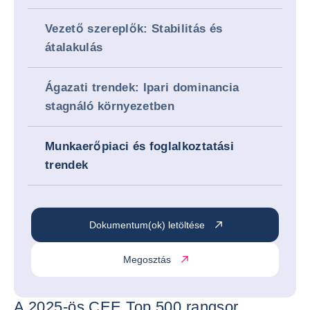
Vezető szereplők: Stabilitás és
átalakulás
Ágazati trendek: Ipari dominancia
stagnáló környezetben
Munkaerőpiaci és foglalkoztatási
trendek
Dokumentum(ok) letöltése
Megosztás
A 2025-ös CEE Top 500 rangsor