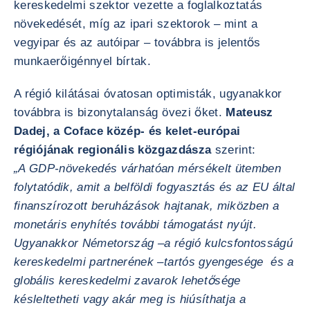
kereskedelmi szektor vezette a foglalkoztatás
növekedését, míg az ipari szektorok – mint a
vegyipar és az autóipar – továbbra is jelentős
munkaerőigénnyel bírtak.
A régió kilátásai óvatosan optimisták, ugyanakkor
továbbra is bizonytalanság övezi őket.
Mateusz
Dadej, a Coface közép- és kelet-európai
régiójának regionális közgazdásza
szerint:
„A GDP-növekedés várhatóan mérsékelt ütemben
folytatódik, amit a belföldi fogyasztás és az EU által
finanszírozott beruházások hajtanak, miközben a
monetáris enyhítés további támogatást nyújt.
Ugyanakkor Németország –a régió kulcsfontosságú
kereskedelmi partnerének –tartós gyengesége és a
globális kereskedelmi zavarok lehetősége
késleltetheti vagy akár meg is hiúsíthatja a