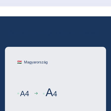
Részletes országkockázati értékelés
Magyarország
A
A
4
4