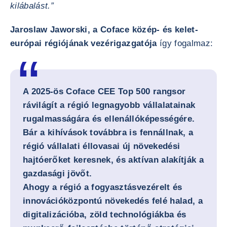
kilábalást.”
Jaroslaw Jaworski, a Coface közép- és kelet-
európai régiójának vezérigazgatója
így fogalmaz:
A 2025-ös Coface CEE Top 500 rangsor
rávilágít a régió legnagyobb vállalatainak
rugalmasságára és ellenállóképességére.
Bár a kihívások továbbra is fennállnak, a
régió vállalati éllovasai új növekedési
hajtóerőket keresnek, és aktívan alakítják a
gazdasági jövőt.
Ahogy a régió a fogyasztásvezérelt és
innovációközpontú növekedés felé halad, a
digitalizációba, zöld technológiákba és