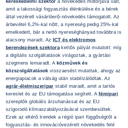
kereskedelmi szektor
a növekedés motorjává vált,
amit a lakossági fogyasztás élénkülése és a bérek
által vezérelt vásárlóerő-növekedés támogatott. Az
árbevétel 6,2%-kal nőtt, a nyereség pedig 25%-kal
emelkedett, bár a nettó nyereséghányad továbbra is
alacsony maradt. Az
ICT és elektromos
berendezések szektora
kettős pályát mutatott: míg
a digitális szolgáltatások virágoztak, a gyártási
szegmens lemaradt. A
közművek és
közszolgáltatások
visszaesést mutattak, ahogy az
energiapiacok a válság után stabilizálódtak. Az
agrár-élelmiszeripar
stabil maradt, amit a tartós
kereslet és az EU támogatása segített. A
fémipari
szereplők globális árzuhanással és az EU
szigorodó klímaszabályozásával szembesültek.
Ezek az eltérő trendek a régió ipari függőségtől a
fogyasztás- és innovációvezérelt növekedés felé