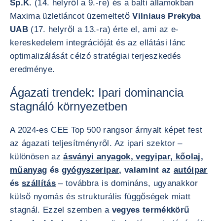
Sp.K.
(14. helyről a 9.-re) és a balti államokban
Maxima üzletláncot üzemeltető
Vilniaus Prekyba
UAB
(17. helyről a 13.-ra) érte el, ami az e-
kereskedelem integrációját és az ellátási lánc
optimalizálását célzó stratégiai terjeszkedés
eredménye.
Ágazati trendek: Ipari dominancia
stagnáló környezetben
A 2024-es CEE Top 500 rangsor árnyalt képet fest
az ágazati teljesítményről. Az ipari szektor –
különösen az
ásványi anyagok, vegyipar, kőolaj,
műanyag
és
gyógyszeripar
, valamint az
autóipar
és
szállítás
– továbbra is domináns, ugyanakkor
külső nyomás és strukturális függőségek miatt
stagnál. Ezzel szemben a
vegyes termékkörű