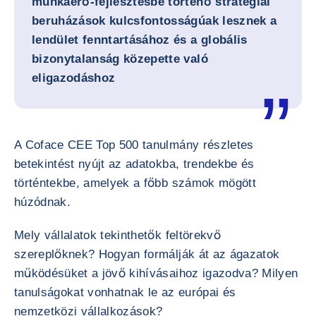
munkaerő-fejlesztésbe történő stratégiai
beruházások kulcsfontosságúak lesznek a
lendület fenntartásához és a globális
bizonytalanság közepette való
eligazodáshoz
A Coface CEE Top 500 tanulmány részletes
betekintést nyújt az adatokba, trendekbe és
történtekbe, amelyek a főbb számok mögött
húzódnak.
Mely vállalatok tekinthetők feltörekvő
szereplőknek? Hogyan formálják át az ágazatok
működésüket a jövő kihívásaihoz igazodva? Milyen
tanulságokat vonhatnak le az európai és
nemzetközi vállalkozások?