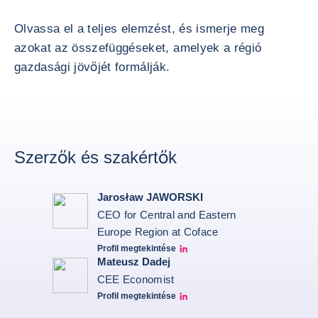
Olvassa el a teljes elemzést, és ismerje meg
azokat az összefüggéseket, amelyek a régió
gazdasági jövőjét formálják.
Szerzők és szakértők
Jarosław JAWORSKI
CEO for Central and Eastern
Europe Region at Coface
Profil megtekintése
Jarek Linkedin profile
Mateusz Dadej
CEE Economist
Profil megtekintése
Mateusz Dadej's LinkedIn