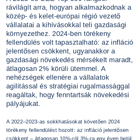
rávilágít arra, hogyan alkalmazkodnak a
közép- és kelet-európai régió vezető
vállalatai a kihívásokkal teli gazdasági
környezethez. 2024-ben törékeny
fellendülés volt tapasztalható: az infláció
jelentősen csökkent, ugyanakkor a
gazdasági növekedés mérsékelt maradt,
átlagosan 2% körüli ütemmel. A
nehézségek ellenére a vállalatok
agilitással és stratégiai rugalmassággal
reagáltak, hogy fenntartsák növekedési
pályájukat.
A 2022–2023-as sokkhatásokat követően 2024
törékeny fellendülést hozott: az infláció jelentősen
csökkent – átlagosan 10%-ról 3%-ra egy éven belül