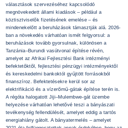
választások szervezéséhez kapcsolódó
megnövekedett állami kiadások – például a
köztisztviselők fizetésének emelése – és
mindenekelőtt a beruházások támasztják alá. 2026-
ban a növekedés várhatóan ismét felgyorsul: a
beruházások tovább gyorsulnak, különösen a
Tanzánia–Burundi vasútvonal építése révén,
amelyet az Afrikai Fejlesztési Bank intézményi
befektetőktől, fejlesztési pénzügyi intézményektől
és kereskedelmi bankoktól gyűjtött forrásokból
finanszíroz. Befektetésekre kerül sor az
elektrifikáció és a vízerőmű-gátak építése terén is.
A régóta halogatott Jiji–Mulembwe-gát üzembe
helyezése várhatóan lehetővé teszi a bányászati
tevékenység fellendülését, amelyet eddig a tartós
energiahiány gátolt. A bányatermelés – amelyet
2021 óta felfüggesztettek annak érdekében, hogy az