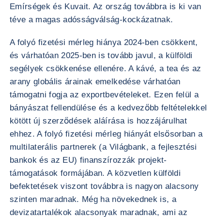
Emírségek és Kuvait. Az ország továbbra is ki van
téve a magas adósságválság-kockázatnak.
A folyó fizetési mérleg hiánya 2024-ben csökkent,
és várhatóan 2025-ben is tovább javul, a külföldi
segélyek csökkenése ellenére. A kávé, a tea és az
arany globális árainak emelkedése várhatóan
támogatni fogja az exportbevételeket. Ezen felül a
bányászat fellendülése és a kedvezőbb feltételekkel
kötött új szerződések aláírása is hozzájárulhat
ehhez. A folyó fizetési mérleg hiányát elsősorban a
multilaterális partnerek (a Világbank, a fejlesztési
bankok és az EU) finanszírozzák projekt-
támogatások formájában. A közvetlen külföldi
befektetések viszont továbbra is nagyon alacsony
szinten maradnak. Még ha növekednek is, a
devizatartalékok alacsonyak maradnak, ami az