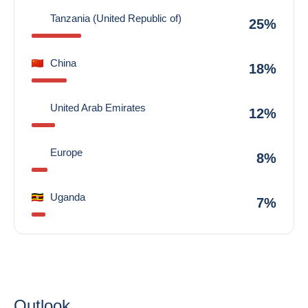
Tanzania (United Republic of)
25%
China
18%
United Arab Emirates
12%
Europe
8%
Uganda
7%
Outlook