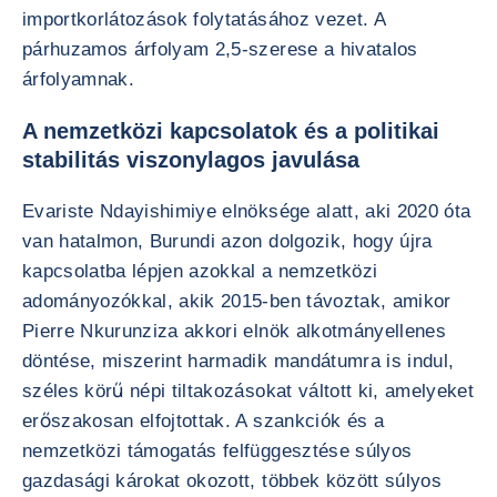
importkorlátozások folytatásához vezet. A
párhuzamos árfolyam 2,5-szerese a hivatalos
árfolyamnak.
A nemzetközi kapcsolatok és a politikai
stabilitás viszonylagos javulása
Evariste Ndayishimiye elnöksége alatt, aki 2020 óta
van hatalmon, Burundi azon dolgozik, hogy újra
kapcsolatba lépjen azokkal a nemzetközi
adományozókkal, akik 2015-ben távoztak, amikor
Pierre Nkurunziza akkori elnök alkotmányellenes
döntése, miszerint harmadik mandátumra is indul,
széles körű népi tiltakozásokat váltott ki, amelyeket
erőszakosan elfojtottak. A szankciók és a
nemzetközi támogatás felfüggesztése súlyos
gazdasági károkat okozott, többek között súlyos