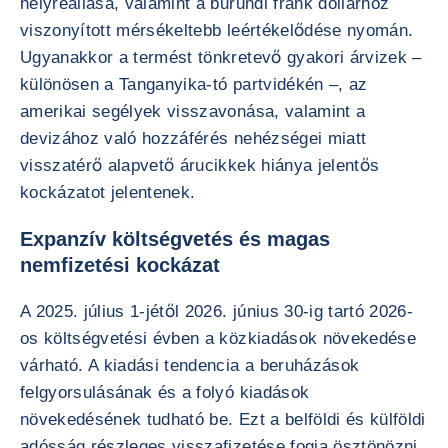
helyreállása, valamint a burundi frank dollárhoz
viszonyított mérsékeltebb leértékelődése nyomán.
Ugyanakkor a termést tönkretevő gyakori árvizek –
különösen a Tanganyika-tó partvidékén –, az
amerikai segélyek visszavonása, valamint a
devizához való hozzáférés nehézségei miatt
visszatérő alapvető árucikkek hiánya jelentős
kockázatot jelentenek.
Expanzív költségvetés és magas
nemfizetési kockázat
A 2025. július 1-jétől 2026. június 30-ig tartó 2026-
os költségvetési évben a közkiadások növekedése
várható. A kiadási tendencia a beruházások
felgyorsulásának és a folyó kiadások
növekedésének tudható be. Ezt a belföldi és külföldi
adósság részleges visszafizetése fogja ösztönözni,