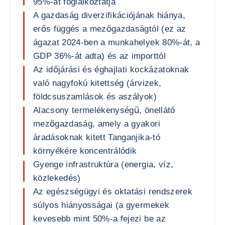
95%-át foglalkoztatja
A gazdaság diverzifikációjának hiánya,
erős függés a mezőgazdaságtól (ez az
ágazat 2024-ben a munkahelyek 80%-át, a
GDP 36%-át adta) és az importtól
Az időjárási és éghajlati kockázatoknak
való nagyfokú kitettség (árvizek,
földcsuszamlások és aszályok)
Alacsony termelékenységű, önellátó
mezőgazdaság, amely a gyakori
áradásoknak kitett Tanganjika-tó
környékére koncentrálódik
Gyenge infrastruktúra (energia, víz,
közlekedés)
Az egészségügyi és oktatási rendszerek
súlyos hiányosságai (a gyermekek
kevesebb mint 50%-a fejezi be az