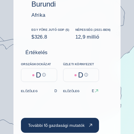
Burundi
Afrika
EGY FŐRE JUTÓ GDP ($)
NÉPESSÉG (2021-BEN)
$326.8
12,9 millió
Értékelés
ORSZÁGKOCKÁZAT
ÜZLETI KÖRNYEZET
D
D
Help
Help
D
E
ELŐZŐLEG
ELŐZŐLEG
További fő gazdasági mutatók