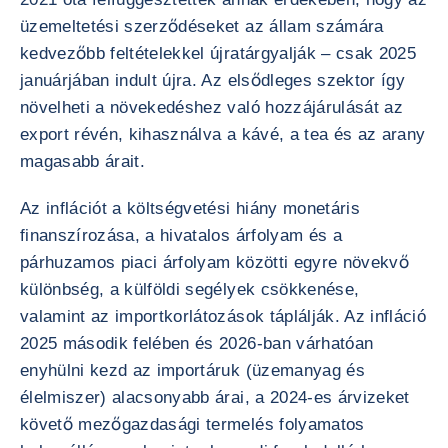
üzemeltetési szerződéseket az állam számára
kedvezőbb feltételekkel újratárgyalják – csak 2025
januárjában indult újra. Az elsődleges szektor így
növelheti a növekedéshez való hozzájárulását az
export révén, kihasználva a kávé, a tea és az arany
magasabb árait.
Az inflációt a költségvetési hiány monetáris
finanszírozása, a hivatalos árfolyam és a
párhuzamos piaci árfolyam közötti egyre növekvő
különbség, a külföldi segélyek csökkenése,
valamint az importkorlátozások táplálják. Az infláció
2025 második felében és 2026-ban várhatóan
enyhülni kezd az importáruk (üzemanyag és
élelmiszer) alacsonyabb árai, a 2024-es árvizeket
követő mezőgazdasági termelés folyamatos