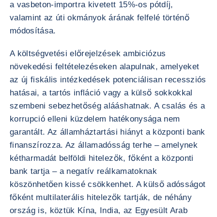
a vasbeton-importra kivetett 15%-os pótdíj,
valamint az úti okmányok árának felfelé történő
módosítása.
A költségvetési előrejelzések ambiciózus
növekedési feltételezéseken alapulnak, amelyeket
az új fiskális intézkedések potenciálisan recessziós
hatásai, a tartós infláció vagy a külső sokkokkal
szembeni sebezhetőség alááshatnak. A csalás és a
korrupció elleni küzdelem hatékonysága nem
garantált. Az államháztartási hiányt a központi bank
finanszírozza. Az államadósság terhe – amelynek
kétharmadát belföldi hitelezők, főként a központi
bank tartja – a negatív reálkamatoknak
köszönhetően kissé csökkenhet. A külső adósságot
főként multilaterális hitelezők tartják, de néhány
ország is, köztük Kína, India, az Egyesült Arab