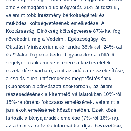
amely önmagában a költségvetés 21%-át teszi ki,
valamint több intézmény bérköltségének és
működési költségvetésének emelkedése. A
Köztársasági Elnökség költségvetése 87%-kal fog
növekedni, míg a Védelmi, Egészségügyi és
Oktatási Minisztériumoké rendre 36%-kal, 24%-kal
és 9%-kal fog emelkedni. Ugyanakkor a külföldi
segélyek csökkenése ellenére a közbevételek
növekedése várható, amit az adóalap kiszélesítése,
a csalás elleni intézkedések megerősítésének
(különösen a bányászati szektorban), az állam
részesedésének a kitermelő vállalatokban 10%-ról
15%-ra történő fokozatos emelésének, valamint a
járulékok emelésének köszönhetően. Ezek közé
tartozik a bányajáradék emelése (7%-ról 16%-ra),
az adminisztratív és informatikai díjak bevezetése,