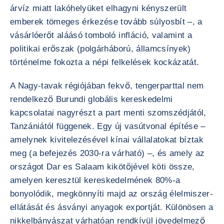
árvíz miatt lakóhelyüket elhagyni kényszerült
emberek tömeges érkezése tovább súlyosbít –, a
vásárlóerőt aláásó tomboló infláció, valamint a
politikai erőszak (polgárháború, államcsínyek)
történelme fokozta a népi felkelések kockázatát.
A Nagy-tavak régiójában fekvő, tengerparttal nem
rendelkező Burundi globális kereskedelmi
kapcsolatai nagyrészt a part menti szomszédjától,
Tanzániától függenek. Egy új vasútvonal építése –
amelynek kivitelezésével kínai vállalatokat bíztak
meg (a befejezés 2030-ra várható) –, és amely az
országot Dar es Salaam kikötőjével köti össze,
amelyen keresztül kereskedelmének 80%-a
bonyolódik, megkönnyíti majd az ország élelmiszer-
ellátását és ásványi anyagok exportját. Különösen a
nikkelbányászat várhatóan rendkívül jövedelmező