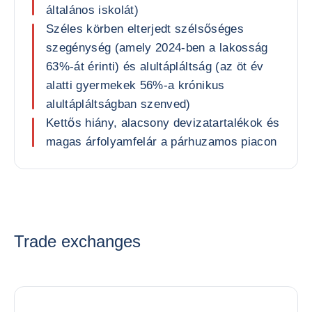
általános iskolát)
Széles körben elterjedt szélsőséges
szegénység (amely 2024-ben a lakosság
63%-át érinti) és alultápláltság (az öt év
alatti gyermekek 56%-a krónikus
alultápláltságban szenved)
Kettős hiány, alacsony devizatartalékok és
magas árfolyamfelár a párhuzamos piacon
Trade exchanges