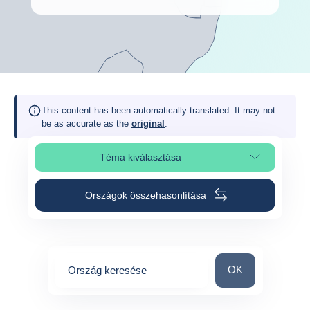
This content has been automatically translated. It may not
be as accurate as the
original
.
Téma kiválasztása
Oldalszakasz kiválasztása
Országok összehasonlítása
Ország keresése
OK
Ország keresése
0
suggestions