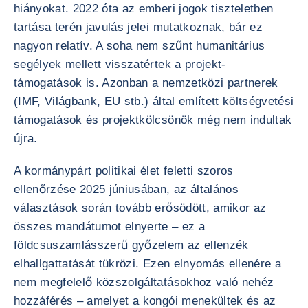
hiányokat. 2022 óta az emberi jogok tiszteletben
tartása terén javulás jelei mutatkoznak, bár ez
nagyon relatív. A soha nem szűnt humanitárius
segélyek mellett visszatértek a projekt-
támogatások is. Azonban a nemzetközi partnerek
(IMF, Világbank, EU stb.) által említett költségvetési
támogatások és projektkölcsönök még nem indultak
újra.
A kormánypárt politikai élet feletti szoros
ellenőrzése 2025 júniusában, az általános
választások során tovább erősödött, amikor az
összes mandátumot elnyerte – ez a
földcsuszamlásszerű győzelem az ellenzék
elhallgattatását tükrözi. Ezen elnyomás ellenére a
nem megfelelő közszolgáltatásokhoz való nehéz
hozzáférés – amelyet a kongói menekültek és az