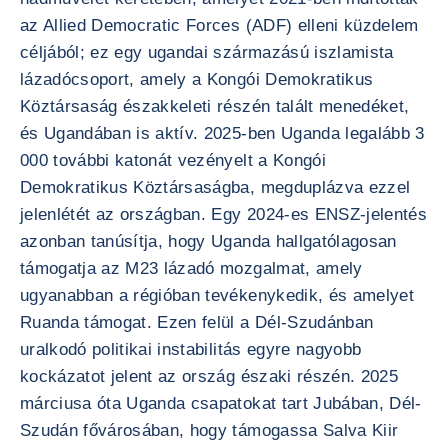
az Allied Democratic Forces (ADF) elleni küzdelem
céljából; ez egy ugandai származású iszlamista
lázadócsoport, amely a Kongói Demokratikus
Köztársaság északkeleti részén talált menedéket,
és Ugandában is aktív. 2025-ben Uganda legalább 3
000 további katonát vezényelt a Kongói
Demokratikus Köztársaságba, megduplázva ezzel
jelenlétét az országban. Egy 2024-es ENSZ-jelentés
azonban tanúsítja, hogy Uganda hallgatólagosan
támogatja az M23 lázadó mozgalmat, amely
ugyanabban a régióban tevékenykedik, és amelyet
Ruanda támogat. Ezen felül a Dél-Szudánban
uralkodó politikai instabilitás egyre nagyobb
kockázatot jelent az ország északi részén. 2025
márciusa óta Uganda csapatokat tart Jubában, Dél-
Szudán fővárosában, hogy támogassa Salva Kiir