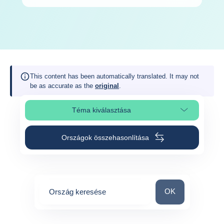
This content has been automatically translated. It may not
be as accurate as the
original
.
Téma kiválasztása
Oldalszakasz kiválasztása
Országok összehasonlítása
Ország keresése
OK
Ország keresése
0
suggestions