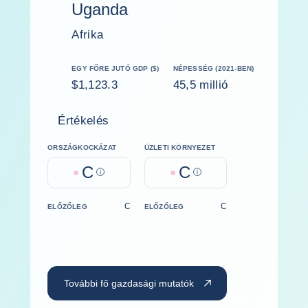
Uganda
Afrika
EGY FŐRE JUTÓ GDP ($)
NÉPESSÉG (2021-BEN)
$1,123.3
45,5 millió
Értékelés
ORSZÁGKOCKÁZAT
ÜZLETI KÖRNYEZET
C
C
Help
Help
C
C
ELŐZŐLEG
ELŐZŐLEG
További fő gazdasági mutatók