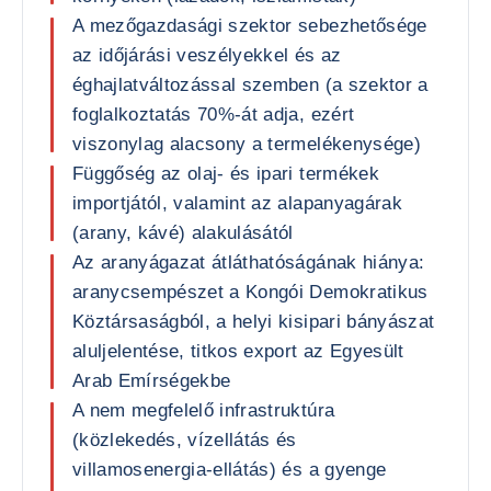
A mezőgazdasági szektor sebezhetősége
az időjárási veszélyekkel és az
éghajlatváltozással szemben (a szektor a
foglalkoztatás 70%-át adja, ezért
viszonylag alacsony a termelékenysége)
Függőség az olaj- és ipari termékek
importjától, valamint az alapanyagárak
(arany, kávé) alakulásától
Az aranyágazat átláthatóságának hiánya:
aranycsempészet a Kongói Demokratikus
Köztársaságból, a helyi kisipari bányászat
aluljelentése, titkos export az Egyesült
Arab Emírségekbe
A nem megfelelő infrastruktúra
(közlekedés, vízellátás és
villamosenergia-ellátás) és a gyenge