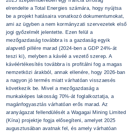
2025 szeptemberében egy francia bíróság
elrendelte a Total Energies számára, hogy nyújtsa
be a projekt hatásaira vonatkozó dokumentumokat,
ami az ügyben a nem kormányzati szervezetek első
jogi győzelmét jelentette. Ezen felül a
mezőgazdaság továbbra is a gazdaság egyik
alapvető pillére marad (2024-ben a GDP 24%-át
teszi ki), melyben a kávéé a vezető szerep. A
kávéértékesítés továbbra is profitálni fog a magas
nemzetközi árakból, annak ellenére, hogy 2026-ban
a nagyon jó termés miatt várhatóan visszaesés
következik be. Mivel a mezőgazdaság a
munkaképes lakosság 70%-át foglalkoztatja, a
magánfogyasztás várhatóan erős marad. Az
aranyágazat fellendülését a Wagagai Mining Limited
(Kína) projektje fogja elősegíteni, amelyet 2025
augusztusában avatnak fel, és amely várhatóan