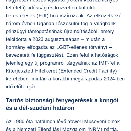
feltételű) adósság és közvetlen külföldi
befektetések (FDI) finanszírozzák. Az elkövetkező
három évben Uganda részesülni fog a Világbank
pénzügyi támogatásának újraindításából, amely
feloldotta a 2023 augusztusában – miután a
kormány elfogadta az LGBT-ellenes törvényt –
bevezetett felfüggesztést. Ezen felül a hatóságok
jelenleg egy új programról tárgyalnak az IMF-fel a
Kiterjesztett Hitelkeret (Extended Credit Facility)
keretében, miután a korábbi megállapodás 2024-ben
idő előtt lejár.
Tartós biztonsági fenyegetések a kongói
és a dél-szudáni határon
Az 1986 óta hatalmon lévő Yoweri Museveni elnök
és a Nemzeti Ellenállási Mozgalom (NRM) pártja,