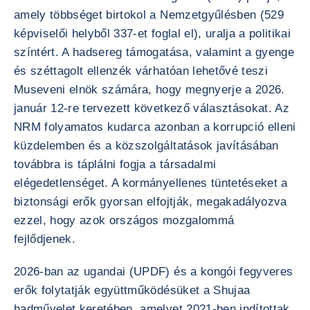
amely többséget birtokol a Nemzetgyűlésben (529
képviselői helyből 337-et foglal el), uralja a politikai
színtért. A hadsereg támogatása, valamint a gyenge
és széttagolt ellenzék várhatóan lehetővé teszi
Museveni elnök számára, hogy megnyerje a 2026.
január 12-re tervezett következő választásokat. Az
NRM folyamatos kudarca azonban a korrupció elleni
küzdelemben és a közszolgáltatások javításában
továbbra is táplálni fogja a társadalmi
elégedetlenséget. A kormányellenes tüntetéseket a
biztonsági erők gyorsan elfojtják, megakadályozva
ezzel, hogy azok országos mozgalommá
fejlődjenek.
2026-ban az ugandai (UPDF) és a kongói fegyveres
erők folytatják együttműködésüket a Shujaa
hadművelet keretében, amelyet 2021-ben indítottak