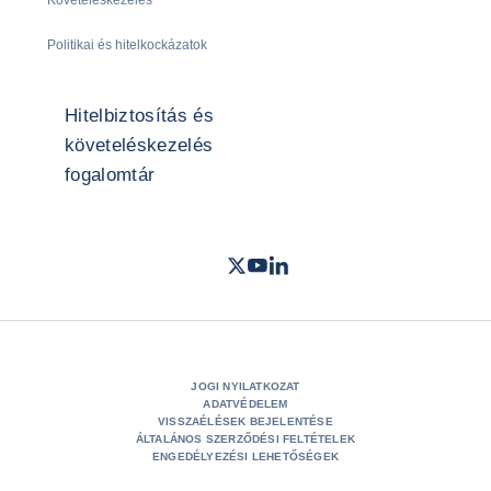
Követeléskezelés
Politikai és hitelkockázatok
Hitelbiztosítás és
követeléskezelés
fogalomtár
Twitter
Youtube
LinkedIn
- Coface
- Coface
- Coface
JOGI NYILATKOZAT
ADATVÉDELEM
VISSZAÉLÉSEK BEJELENTÉSE
ÁLTALÁNOS SZERZŐDÉSI FELTÉTELEK
ENGEDÉLYEZÉSI LEHETŐSÉGEK