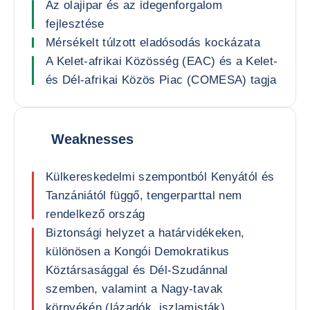
Az olajipar és az idegenforgalom
fejlesztése
Mérsékelt túlzott eladósodás kockázata
A Kelet-afrikai Közösség (EAC) és a Kelet-
és Dél-afrikai Közös Piac (COMESA) tagja
Weaknesses
Külkereskedelmi szempontból Kenyától és
Tanzániától függő, tengerparttal nem
rendelkező ország
Biztonsági helyzet a határvidékeken,
különösen a Kongói Demokratikus
Köztársasággal és Dél-Szudánnal
szemben, valamint a Nagy-tavak
környékén (lázadók, iszlamisták)