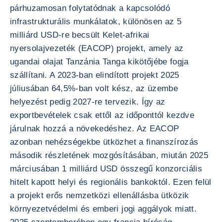
párhuzamosan folytatódnak a kapcsolódó
infrastrukturális munkálatok, különösen az 5
milliárd USD-re becsült Kelet-afrikai
nyersolajvezeték (EACOP) projekt, amely az
ugandai olajat Tanzánia Tanga kikötőjébe fogja
szállítani. A 2023-ban elindított projekt 2025
júliusában 64,5%-ban volt kész, az üzembe
helyezést pedig 2027-re tervezik. Így az
exportbevételek csak ettől az időponttól kezdve
járulnak hozzá a növekedéshez. Az EACOP
azonban nehézségekbe ütközhet a finanszírozás
második részletének mozgósításában, miután 2025
márciusában 1 milliárd USD összegű konzorciális
hitelt kapott helyi és regionális bankoktól. Ezen felül
a projekt erős nemzetközi ellenállásba ütközik
környezetvédelmi és emberi jogi aggályok miatt.