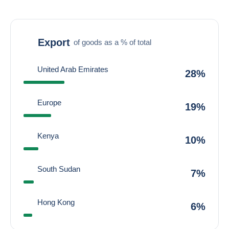
Export
of goods as a % of total
United Arab Emirates
28%
Europe
19%
Kenya
10%
South Sudan
7%
Hong Kong
6%