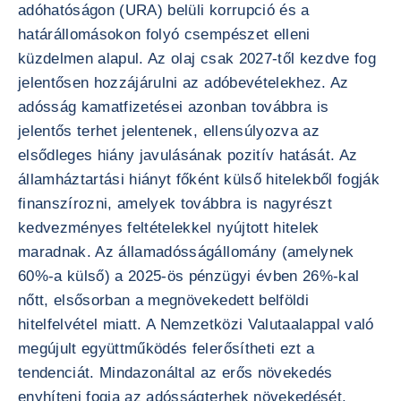
adóhatóságon (URA) belüli korrupció és a
határállomásokon folyó csempészet elleni
küzdelmen alapul. Az olaj csak 2027-től kezdve fog
jelentősen hozzájárulni az adóbevételekhez. Az
adósság kamatfizetései azonban továbbra is
jelentős terhet jelentenek, ellensúlyozva az
elsődleges hiány javulásának pozitív hatását. Az
államháztartási hiányt főként külső hitelekből fogják
finanszírozni, amelyek továbbra is nagyrészt
kedvezményes feltételekkel nyújtott hitelek
maradnak. Az államadósságállomány (amelynek
60%-a külső) a 2025-ös pénzügyi évben 26%-kal
nőtt, elsősorban a megnövekedett belföldi
hitelfelvétel miatt. A Nemzetközi Valutaalappal való
megújult együttműködés felerősítheti ezt a
tendenciát. Mindazonáltal az erős növekedés
enyhíteni fogja az adósságterhek növekedését.