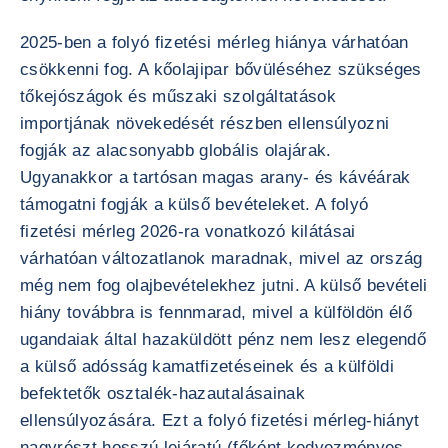
2025-ben a folyó fizetési mérleg hiánya várhatóan
csökkenni fog. A kőolajipar bővüléséhez szükséges
tőkejószágok és műszaki szolgáltatások
importjának növekedését részben ellensúlyozni
fogják az alacsonyabb globális olajárak.
Ugyanakkor a tartósan magas arany- és kávéárak
támogatni fogják a külső bevételeket. A folyó
fizetési mérleg 2026-ra vonatkozó kilátásai
várhatóan változatlanok maradnak, mivel az ország
még nem fog olajbevételekhez jutni. A külső bevételi
hiány továbbra is fennmarad, mivel a külföldön élő
ugandaiak által hazaküldött pénz nem lesz elegendő
a külső adósság kamatfizetéseinek és a külföldi
befektetők osztalék-hazautalásainak
ellensúlyozására. Ezt a folyó fizetési mérleg-hiányt
nagyrészt hosszú lejáratú (főként kedvezményes