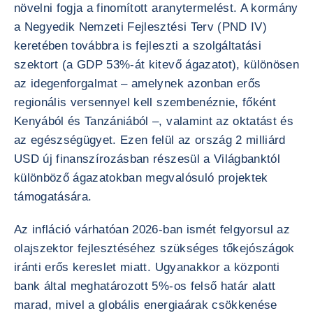
növelni fogja a finomított aranytermelést. A kormány
a Negyedik Nemzeti Fejlesztési Terv (PND IV)
keretében továbbra is fejleszti a szolgáltatási
szektort (a GDP 53%-át kitevő ágazatot), különösen
az idegenforgalmat – amelynek azonban erős
regionális versennyel kell szembenéznie, főként
Kenyából és Tanzániából –, valamint az oktatást és
az egészségügyet. Ezen felül az ország 2 milliárd
USD új finanszírozásban részesül a Világbanktól
különböző ágazatokban megvalósuló projektek
támogatására.
Az infláció várhatóan 2026-ban ismét felgyorsul az
olajszektor fejlesztéséhez szükséges tőkejószágok
iránti erős kereslet miatt. Ugyanakkor a központi
bank által meghatározott 5%-os felső határ alatt
marad, mivel a globális energiaárak csökkenése