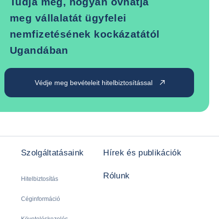
Tudja meg, hogyan óvhatja
meg vállalatát ügyfelei
nemfizetésének kockázatától
Ugandában
Védje meg bevételeit hitelbiztosítással
Szolgáltatásaink
Hírek és publikációk
Rólunk
Hitelbiztosítás
Céginformáció